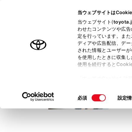
TOYOTA
当ウェブサイトはCooki
当ウェブサイト(
toyota.
わせたコンテンツや広告
ラインアップ
オーナーサポート
トピックス
定を行っています。また
ディアや広告配信、デー
トヨタ認定中古車
された情報とユーザーが
を使用したときに収集し
中古車を探す
トヨタ認定中古車の魅力
3つの買い方
使用を続行するとCook
「すべてのCookieを
ー)が保存されることに同
更、同意を撤回したりす
同
必須
設定情
て
」をご覧ください。
意
の
選
択