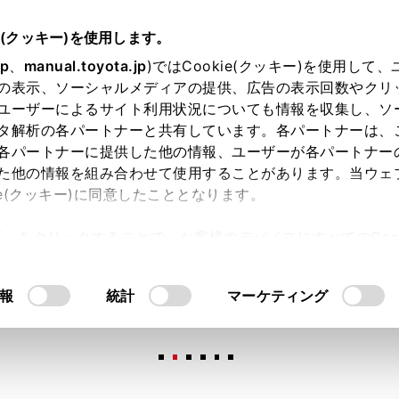
e(クッキー)を使用します。
jp
、
manual.toyota.jp
)ではCookie(クッキー)を使用して
の表示、ソーシャルメディアの提供、広告の表示回数やクリ
ユーザーによるサイト利用状況についても情報を収集し、ソ
タ解析の各パートナーと共有しています。各パートナーは、
各パートナーに提供した他の情報、ユーザーが各パートナー
た他の情報を組み合わせて使用することがあります。当ウェ
オンライン購入
お気に入り
保存した見積り
閲覧履歴
お住まいの地
ie(クッキー)に同意したこととなります。
許可」をクリックすることで、お客様のデバイスにすべてのCook
意したことになります。Cookie(クッキー)のオプトアウト
るにあたっては、当社の「
Cookie（クッキー）情報の取り
報
統計
マーケティング