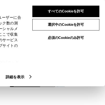
検索
メニュー
ログイン
すべてのCookieを許可
、ユーザーに合
ック数の測
選択中のCookieを許可
ーシャルメ
ここで収集
必須のCookieのみ許可
メニュー
のサービス
ブサイトの
域
未設定
ie(クッキ
、設定の変
扱いについ
詳細を表示