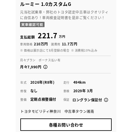
ルーミー 1.0カスタムG
元当社試乗車・弊社のトヨタ認定中古車はクオリティ
に自信あり！車両検査証明書を是非ご覧ください！
221.7
万円
支払総額
210万円
11.7万円
車両価格
諸費用
※ 価格は展示店にて8月登録の場合
※ 消費税10％込み
月々プラン ボーナス払い有
月々7,990円
2026年(R8年)
494km
年式
走行
なし
2029年 3月
修復
車検
定期点検整備付
整備
保証
ロングラン保証付
トヨタモビリティ神奈川 中古車タウン湘南
各種お問い合わせ