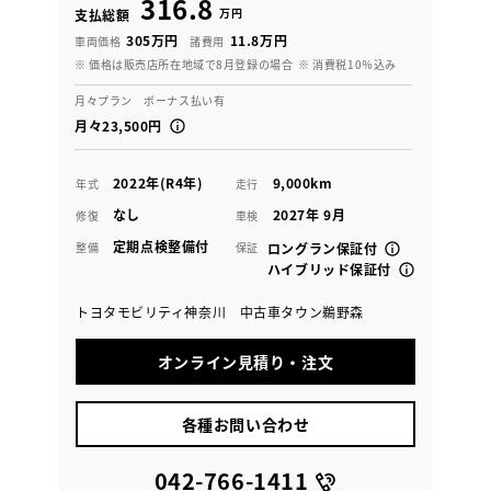
316.8
万円
支払総額
305万円
11.8万円
車両価格
諸費用
※ 価格は販売店所在地域で8月登録の場合
※ 消費税10％込み
月々プラン ボーナス払い有
月々23,500円
2022年(R4年)
9,000km
年式
走行
なし
2027年 9月
修復
車検
定期点検整備付
整備
保証
ロングラン保証付
ハイブリッド保証付
トヨタモビリティ神奈川 中古車タウン鵜野森
オンライン見積り・注文
各種お問い合わせ
042-766-1411