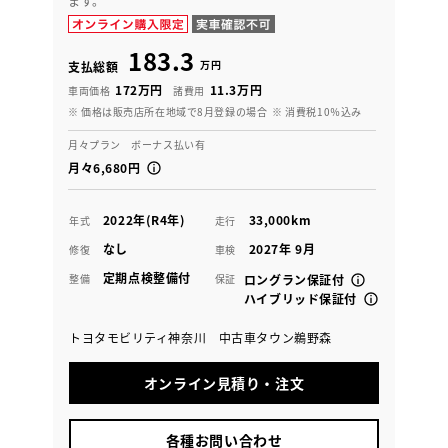
ます。
183.3
万円
支払総額
172万円
11.3万円
車両価格
諸費用
※ 価格は販売店所在地域で8月登録の場合
※ 消費税10％込み
月々プラン ボーナス払い有
月々6,680円
2022年(R4年)
33,000km
年式
走行
なし
2027年 9月
修復
車検
定期点検整備付
整備
保証
ロングラン保証付
ハイブリッド保証付
トヨタモビリティ神奈川 中古車タウン鵜野森
オンライン見積り・注文
各種お問い合わせ