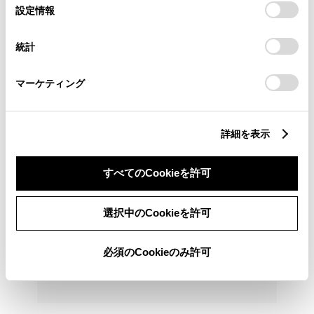
218万円
14.3万円
車両価格
諸費用
選
デバイスにすべてのCookie(クッキー)が保存されることに同
設定情報
※ 価格は販売店所在地域で8月登録の場合
※ 消費税10％込み
択
意したことになります。Cookie(クッキー)のオプトアウト、
設定の変更、同意を撤回したりするにあたっては、当社の
月々プラン ボーナス払い有
統計
「
Cookie（クッキー）情報の取り扱いについて
」をご覧くだ
月々15,800円
さい。
マーケティング
2023年(R5年)
34,000km
年式
走行
なし
車検整備付
修復
車検
定期点検整備付
詳細を表示
整備
保証
ロングラン保証付
トヨタモビリティ神奈川 中古車タウン戸塚
すべてのCookieを許可
オンライン見積り・注文
選択中のCookieを許可
各種お問い合わせ
必須のCookieのみ許可
045-869-1099