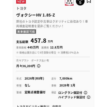
トヨタ
ヴォクシーHV 1.8S-Z
弊社のトヨタ認定中古車はクオリティに自信あり！車
両検査証明書を是非ご覧ください！
457.8
万円
支払総額
445万円
12.8万円
車両価格
諸費用
※ 価格は展示店にて8月登録の場合
※ 消費税10％込み
月々プラン ボーナス払い有
月々36,200円
2026年(R8年)
7,000km
年式
走行
なし
2029年 1月
修復
車検
定期点検整備付
整備
保証
ロングラン保証付
ハイブリッド保証付
トヨタモビリティ神奈川 中原店