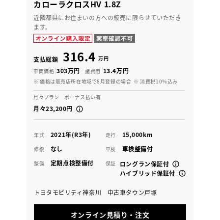
カローラクロスHV 1.8Z
近隣都県にお住まいの方への販売に限らせていただき
ます。
316.4
万円
支払総額
303万円
13.4万円
車両価格
諸費用
※ 価格は販売店所在地域で8月登録の場合
※ 消費税10％込み
月々プラン ボーナス払い有
月々23,200円
2021年(R3年)
15,000km
年式
走行
なし
車検整備付
修復
車検
定期点検整備付
整備
保証
ロングラン保証付
ハイブリッド保証付
トヨタモビリティ神奈川 中古車タウン戸塚
オンライン見積り・注文