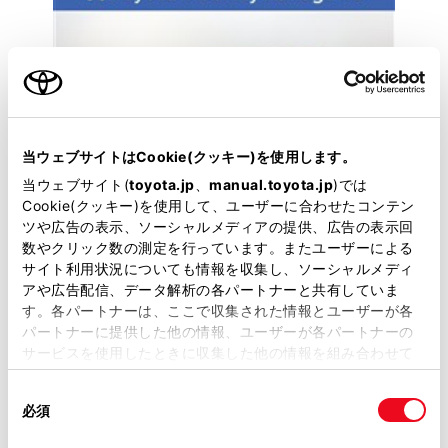
当ウェブサイトはCookie(クッキー)を使用します。
当ウェブサイト(
toyota.jp
、
manual.toyota.jp
)では
Cookie(クッキー)を使用して、ユーザーに合わせたコンテン
ツや広告の表示、ソーシャルメディアの提供、広告の表示回
数やクリック数の測定を行っています。またユーザーによる
サイト利用状況についても情報を収集し、ソーシャルメディ
トヨタ
アや広告配信、データ解析の各パートナーと共有していま
す。各パートナーは、ここで収集された情報とユーザーが各
シエンタ 1.5G 7ニンノリ
パートナーに提供した他の情報、ユーザーが各パートナーの
近隣都県にお住まいの方への販売に限らせていただき
サービスを使用したときに収集した他の情報を組み合わせて
ます。
使用することがあります。当ウェブサイトの使用を続行する
同
とCookie(クッキー)に同意したこととなります。
必須
232.3
意
万円
支払総額
の
「すべてのCookieを許可」をクリックすることで、お客様の