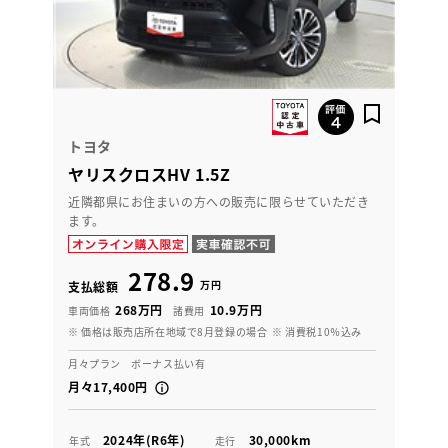
トヨタ
ヤリスクロスHV 1.5Z
近隣都県にお住まいの方への販売に限らせていただき
ます。
278.9
万円
支払総額
268万円
10.9万円
車両価格
諸費用
※ 価格は販売店所在地域で8月登録の場合
※ 消費税10％込み
月々プラン ボーナス払い有
月々17,400円
2024年(R6年)
30,000km
年式
走行