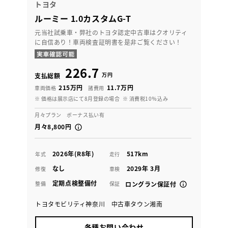
トヨタ
ルーミー 1.0カスタムG-T
元当社試乗車・弊社のトヨタ認定中古車はクオリティ
に自信あり！車両検査証明書を是非ご覧ください！
226.7
万円
支払総額
215万円
11.7万円
車両価格
諸費用
※ 価格は展示店にて8月登録の場合
※ 消費税10％込み
月々プラン ボーナス払い有
月々8,800円
2026年(R8年)
517km
年式
走行
なし
2029年 3月
修復
車検
定期点検整備付
整備
保証
ロングラン保証付
トヨタモビリティ神奈川 中古車タウン湘南
各種お問い合わせ