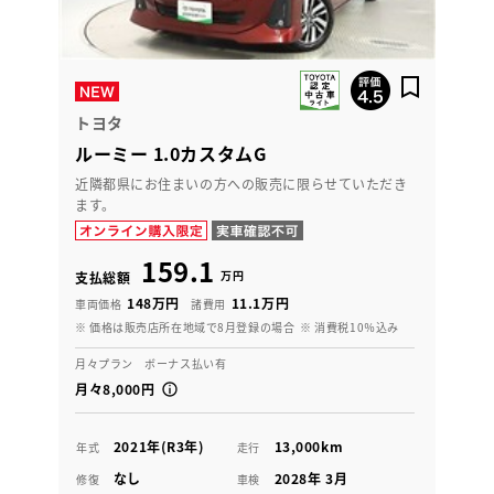
トヨタ
ルーミー 1.0カスタムG
近隣都県にお住まいの方への販売に限らせていただき
ます。
159.1
万円
支払総額
148万円
11.1万円
車両価格
諸費用
※ 価格は販売店所在地域で8月登録の場合
※ 消費税10％込み
月々プラン ボーナス払い有
月々8,000円
2021年(R3年)
13,000km
年式
走行
なし
2028年 3月
修復
車検