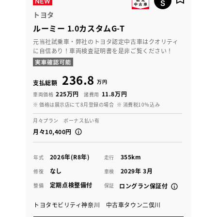
トヨタ
ルーミー 1.0カスタムG-T
元当社試乗車・弊社のトヨタ認定中古車はクオリティ
に自信あり！車両検査証明書を是非ご覧ください！
236.8
万円
支払総額
225万円
11.8万円
車両価格
諸費用
※ 価格は展示店にて8月登録の場合
※ 消費税10％込み
月々プラン ボーナス払い有
月々10,400円
2026年(R8年)
355km
年式
走行
なし
2029年 3月
修復
車検
定期点検整備付
整備
保証
ロングラン保証付
トヨタモビリティ神奈川 中古車タウン二俣川