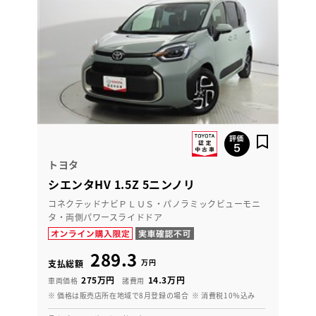
トヨタ
シエンタHV 1.5Z 5ニンノリ
コネクテッドナビＰＬＵＳ・パノラミックビューモニ
タ・両側パワースライドドア
289.3
万円
支払総額
275万円
14.3万円
車両価格
諸費用
※ 価格は販売店所在地域で8月登録の場合
※ 消費税10％込み