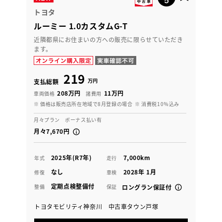
トヨタ
ルーミー 1.0カスタムG-T
近隣都県にお住まいの方への販売に限らせていただき
ます。
219
万円
支払総額
208万円
11万円
車両価格
諸費用
※ 価格は販売店所在地域で8月登録の場合
※ 消費税10％込み
月々プラン ボーナス払い有
月々7,670円
2025年(R7年)
7,000km
年式
走行
なし
2028年 1月
修復
車検
定期点検整備付
整備
保証
ロングラン保証付
トヨタモビリティ神奈川 中古車タウン戸塚