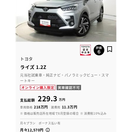
トヨタ
ライズ 1.2Z
元当社試乗車・純正ナビ・パノラミックビュー・スマ
ートキー
229.3
万円
支払総額
218万円
11.3万円
車両価格
諸費用
※ 価格は販売店所在地域で8月登録の場合
※ 消費税10％込み
月々プラン ボーナス払い有
月々12,570円