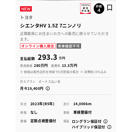
トヨタ
シエンタHV 1.5Z 7ニンノリ
近隣都県にお住まいの方への販売に限らせていただき
ます。
293.3
万円
支払総額
280万円
13.3万円
車両価格
諸費用
※ 価格は販売店所在地域で8月登録の場合
※ 消費税10％込み
月々プラン ボーナス払い有
月々19,400円
2023年(R5年)
14,000km
年式
走行
なし
車検整備付
修復
車検
定期点検整備付
整備
保証
ロングラン保証付
ハイブリッド保証付