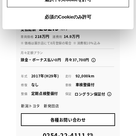
７人乗り ４ＷＤ 寒冷地 ＰＣＳ（車両）ＩＣＳ
ＣＤＤＶＤ ナビＴＶ パワーシート ＥＴＣ
必須のCookieのみ許可
232.9
万円
支払総額
218万円
14.9万円
車両価格
諸費用
※ 価格は展示店にて8月登録の場合
※ 消費税10％込み
月々定額プラン
頭金・ボーナス払い0円 月々37,700円
2017年(H29年)
92,000km
年式
走行
なし
車検整備付
修復
車検
定期点検整備付
整備
保証
ロングラン保証付
新潟トヨタ 新発田店
各種お問い合わせ
0254-22-4111