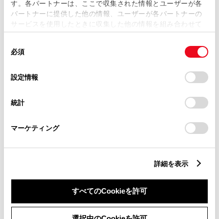
す。各パートナーは、ここで収集された情報とユーザーが各
0254-22-4111
パートナーに提供した他の情報、ユーザーが各パートナーの
サービスを使用したときに収集した他の情報を組み合わせて
使用することがあります。当ウェブサイトの使用を続行する
同
とCookie(クッキー)に同意したこととなります。
必須
意
の
「すべてのCookieを許可」をクリックすることで、お客様の
選
デバイスにすべてのCookie(クッキー)が保存されることに同
設定情報
択
意したことになります。Cookie(クッキー)のオプトアウト、
設定の変更、同意を撤回したりするにあたっては、当社の
統計
「
Cookie（クッキー）情報の取り扱いについて
」をご覧くだ
さい。
マーケティング
詳細を表示
すべてのCookieを許可
トヨタ
アルファード G
選択中のCookieを許可