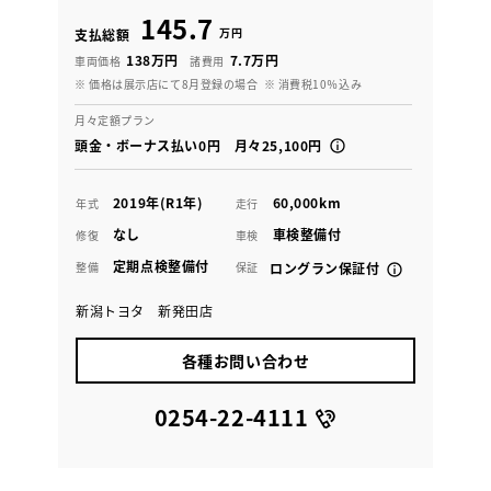
145.7
万円
支払総額
138万円
7.7万円
車両価格
諸費用
※ 価格は展示店にて8月登録の場合
※ 消費税10％込み
月々定額プラン
頭金・ボーナス払い0円 月々25,100円
2019年(R1年)
60,000km
年式
走行
なし
車検整備付
修復
車検
定期点検整備付
整備
保証
ロングラン保証付
新潟トヨタ 新発田店
各種お問い合わせ
0254-22-4111