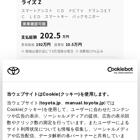
ライズ Z
スマートアシスト ＣＤ ナビＴＶ ドラレコＥＴ
Ｃ ＬＥＤ スマートキー バックモニター
202.5
万円
支払総額
192万円
10.5万円
車両価格
諸費用
※ 価格は展示店にて8月登録の場合
※ 消費税10％込み
月々定額プラン
頭金・ボーナス払い0円 月々32,600円
2021年(R3年)
68,000km
年式
走行
当ウェブサイトはCookie(クッキー)を使用します。
なし
車検整備付
修復
車検
当ウェブサイト(
toyota.jp
、
manual.toyota.jp
)では
定期点検整備付
整備
保証
ロングラン保証付
Cookie(クッキー)を使用して、ユーザーに合わせたコンテン
ツや広告の表示、ソーシャルメディアの提供、広告の表示回
新潟トヨタ 新発田店
数やクリック数の測定を行っています。またユーザーによる
サイト利用状況についても情報を収集し、ソーシャルメディ
各種お問い合わせ
アや広告配信、データ解析の各パートナーと共有していま