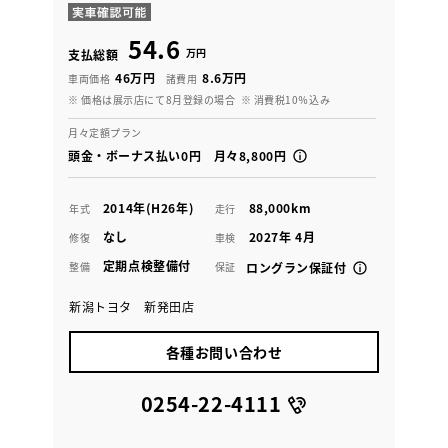
54.6
万円
支払総額
46万円
8.6万円
車両価格
諸費用
※ 価格は展示店にて8月登録の場合
※ 消費税10％込み
月々定額プラン
頭金・ボーナス払い0円 月々8,800円
2014年(H26年)
88,000km
年式
走行
なし
2027年 4月
修復
車検
定期点検整備付
整備
保証
ロングラン保証付
新潟トヨタ 新発田店
各種お問い合わせ
0254-22-4111