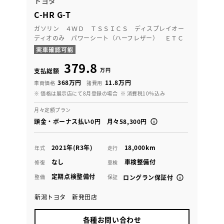
トヨタ
C-HR G-T
ガソリン ４ＷＤ ＴＳＳＩＣＳ ディスプレイオー
ディオのみ パワーシート（ハーフレザー） ＥＴＣ
379.8
万円
支払総額
368万円
11.8万円
車両価格
諸費用
※ 価格は展示店にて8月登録の場合
※ 消費税10％込み
月々定額プラン
頭金・ボーナス払い0円 月々58,300円
2021年(R3年)
18,000km
年式
走行
なし
車検整備付
修復
車検
定期点検整備付
整備
保証
ロングラン保証付
新潟トヨタ 新発田店
各種お問い合わせ