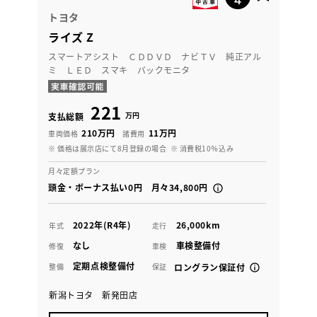
トヨタ
ライズ Z
スマートアシスト ＣＤＤＶＤ ナビＴＶ 純正アル
ミ ＬＥＤ スマキ バックモニタ
221
万円
支払総額
210万円
11万円
車両価格
諸費用
※ 価格は展示店にて8月登録の場合
※ 消費税10％込み
月々定額プラン
頭金・ボーナス払い0円 月々34,800円
2022年(R4年)
26,000km
年式
走行
なし
車検整備付
修復
車検
定期点検整備付
整備
保証
ロングラン保証付
新潟トヨタ 新発田店