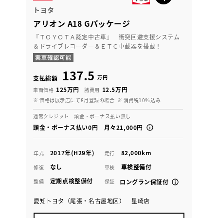
トヨタ
アリオン A18 Gパッケージ
『ＴＯＹＯＴＡ認定中古車』 衝突回避支援システム
＆ドライブレコーダー＆ＥＴＣ車載器を搭載！
137.5
万円
支払総額
125万円
12.5万円
車両価格
諸費用
※ 価格は展示店にて8月登録の場合
※ 消費税10％込み
通常クレジット 頭金・ボーナス払い無し
頭金・ボーナス払い0円 月々21,000円
2017年(H29年)
82,000km
年式
走行
なし
車検整備付
修復
車検
定期点検整備付
整備
保証
ロングラン保証付
愛知トヨタ（尾張・名古屋地区） 星崎店