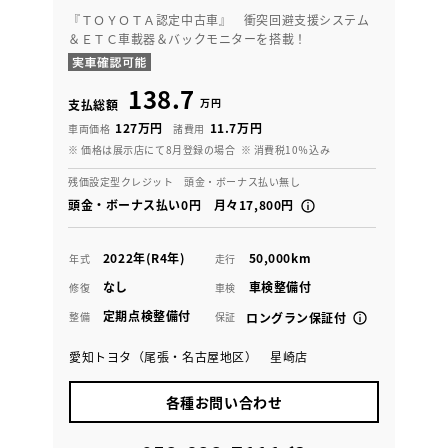
『ＴＯＹＯＴＡ認定中古車』 衝突回避支援システム
＆ＥＴＣ車載器＆バックモニターを搭載！
138.7
万円
支払総額
127万円
11.7万円
車両価格
諸費用
※ 価格は展示店にて8月登録の場合
※ 消費税10％込み
残価設定型クレジット 頭金・ボーナス払い無し
頭金・ボーナス払い0円 月々17,800円
2022年(R4年)
50,000km
年式
走行
なし
車検整備付
修復
車検
定期点検整備付
整備
保証
ロングラン保証付
愛知トヨタ（尾張・名古屋地区） 星崎店
各種お問い合わせ