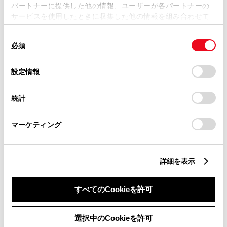
パートナーに提供した他の情報、ユーザーが各パートナーの
プリウス Z
サービスを使用したときに収集した他の情報を組み合わせて
『ＴＯＹＯＴＡ認定中古車』 衝突回避支援システム
使用することがあります。当ウェブサイトの使用を続行する
＆ドラレコ＆ＥＴＣ車載器＆バックモニターを搭載！
同
とCookie(クッキー)に同意したこととなります。
必須
意
の
「すべてのCookieを許可」をクリックすることで、お客様の
346.5
万円
支払総額
選
デバイスにすべてのCookie(クッキー)が保存されることに同
設定情報
335万円
11.5万円
車両価格
諸費用
択
意したことになります。Cookie(クッキー)のオプトアウト、
※ 価格は展示店にて8月登録の場合
※ 消費税10％込み
設定の変更、同意を撤回したりするにあたっては、当社の
統計
「
Cookie（クッキー）情報の取り扱いについて
」をご覧くだ
残価設定型クレジット 頭金・ボーナス払い無し
さい。
頭金・ボーナス払い0円 月々44,500円
マーケティング
2023年(R5年)
40,000km
年式
走行
なし
車検整備付
修復
車検
詳細を表示
定期点検整備付
整備
保証
ロングラン保証付
ハイブリッド保証付
すべてのCookieを許可
愛知トヨタ（尾張・名古屋地区） 星崎店
選択中のCookieを許可
各種お問い合わせ