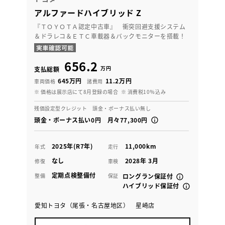
アルファードハイブリッド Z
『ＴＯＹＯＴＡ認定中古車』 衝突回避支援システム
＆ドラレコ＆ＥＴＣ車載器＆バックモニターを搭載！
656.2
万円
支払総額
645万円
11.2万円
車両価格
諸費用
※ 価格は展示店にて8月登録の場合
※ 消費税10％込み
残価設定型クレジット 頭金・ボーナス払い無し
頭金・ボーナス払い0円 月々77,300円
2025年(R7年)
11,000km
年式
走行
なし
2028年 3月
修復
車検
定期点検整備付
整備
保証
ロングラン保証付
ハイブリッド保証付
愛知トヨタ（尾張・名古屋地区） 星崎店