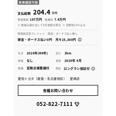
204.4
万円
支払総額
197万円
7.4万円
車両価格
諸費用
※ 価格は展示店にて8月登録の場合
※ 消費税10％込み
残価設定型クレジット 頭金・ボーナス払い無し
頭金・ボーナス払い0円 月々25,300円
2026年(R8年)
3km
年式
走行
なし
2029年 4月
修復
車検
定期点検整備付
整備
保証
ロングラン保証付
愛知トヨタ（尾張・名古屋地区） 星崎店
各種お問い合わせ
052-822-7111