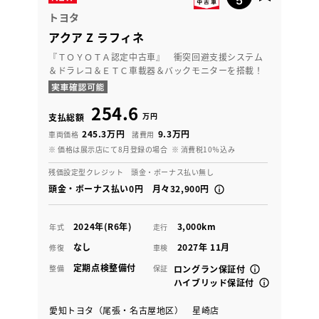
トヨタ
アクア Z ラフィネ
『ＴＯＹＯＴＡ認定中古車』 衝突回避支援システム
＆ドラレコ＆ＥＴＣ車載器＆バックモニターを搭載！
254.6
万円
支払総額
245.3万円
9.3万円
車両価格
諸費用
※ 価格は展示店にて8月登録の場合
※ 消費税10％込み
残価設定型クレジット 頭金・ボーナス払い無し
頭金・ボーナス払い0円 月々32,900円
2024年(R6年)
3,000km
年式
走行
なし
2027年 11月
修復
車検
定期点検整備付
整備
保証
ロングラン保証付
ハイブリッド保証付
愛知トヨタ（尾張・名古屋地区） 星崎店