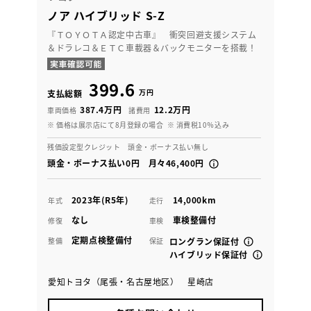
ノア ハイブリッド S-Z
『ＴＯＹＯＴＡ認定中古車』 衝突回避支援システム
＆ドラレコ＆ＥＴＣ車載器＆バックモニターを搭載！
399.6
万円
支払総額
387.4万円
12.2万円
車両価格
諸費用
※ 価格は展示店にて8月登録の場合
※ 消費税10％込み
残価設定型クレジット 頭金・ボーナス払い無し
頭金・ボーナス払い0円 月々46,400円
2023年(R5年)
14,000km
年式
走行
なし
車検整備付
修復
車検
定期点検整備付
整備
保証
ロングラン保証付
ハイブリッド保証付
愛知トヨタ（尾張・名古屋地区） 星崎店