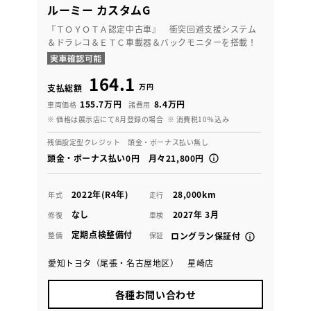
ルーミー カスタムG
『ＴＯＹＯＴＡ認定中古車』 衝突回避支援システム
＆ドラレコ＆ＥＴＣ車載器＆バックモニターを搭載！
164.1
万円
支払総額
155.7万円
8.4万円
車両価格
諸費用
※ 価格は展示店にて8月登録の場合
※ 消費税10％込み
残価設定型クレジット 頭金・ボーナス払い無し
頭金・ボーナス払い0円 月々21,800円
2022年(R4年)
28,000km
年式
走行
なし
2027年 3月
修復
車検
定期点検整備付
整備
保証
ロングラン保証付
愛知トヨタ（尾張・名古屋地区） 星崎店
各種お問い合わせ