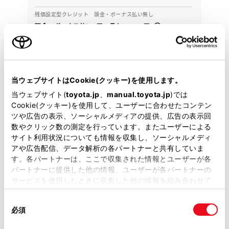
残価設定型クレジット 頭金・ボーナス払い無し
頭金・ボーナス払い0円 月々17,100円
2021年(R3年)
39,000km
年式
走行
なし
車検整備付
修復
車検
当ウェブサイトはCookie(クッキー)を使用します。
定期点検整備付
整備
保証
ロングラン保証付
当ウェブサイト(
toyota.jp
、
manual.toyota.jp
)では
愛知トヨタ（尾張・名古屋地区） キャラット小牧店
Cookie(クッキー)を使用して、ユーザーに合わせたコンテン
ツや広告の表示、ソーシャルメディアの提供、広告の表示回
各種お問い合わせ
数やクリック数の測定を行っています。またユーザーによる
サイト利用状況についても情報を収集し、ソーシャルメディ
アや広告配信、データ解析の各パートナーと共有していま
0120-193-989
す。各パートナーは、ここで収集された情報とユーザーが各
パートナーに提供した他の情報、ユーザーが各パートナーの
サービスを使用したときに収集した他の情報を組み合わせて
使用することがあります。当ウェブサイトの使用を続行する
同
とCookie(クッキー)に同意したこととなります。
必須
意
の
「すべてのCookieを許可」をクリックすることで、お客様の