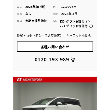
2025年(R7年)
12,000km
年式
走行
なし
2028年 3月
修復
車検
定期点検整備付
整備
保証
ロングラン保証付
ハイブリッド保証付
愛知トヨタ（尾張・名古屋地区） キャラット小牧店
各種お問い合わせ
0120-193-989