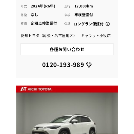
2024年(R6年)
17,000km
年式
走行
なし
車検整備付
修復
車検
定期点検整備付
整備
保証
ロングラン保証付
愛知トヨタ（尾張・名古屋地区） キャラット小牧店
各種お問い合わせ
0120-193-989