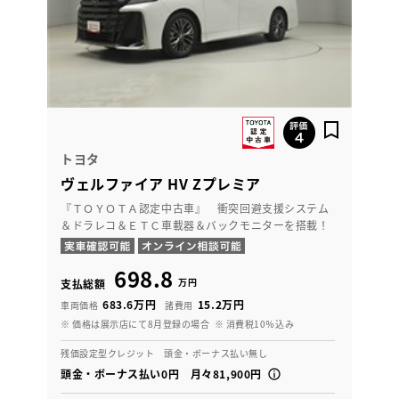
トヨタ
ヴェルファイア HV Zプレミア
『ＴＯＹＯＴＡ認定中古車』 衝突回避支援システム
＆ドラレコ＆ＥＴＣ車載器＆バックモニターを搭載！
698.8
万円
支払総額
683.6万円
15.2万円
車両価格
諸費用
※ 価格は展示店にて8月登録の場合
※ 消費税10％込み
残価設定型クレジット 頭金・ボーナス払い無し
頭金・ボーナス払い0円 月々81,900円