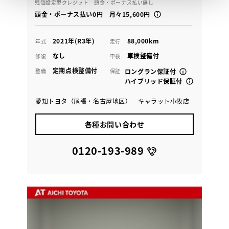
残価設定型クレジット 頭金・ボーナス払い無し
頭金・ボーナス払い0円 月々15,600円
2021年(R3年)
88,000km
年式
走行
なし
車検整備付
修復
車検
定期点検整備付
整備
保証
ロングラン保証付
ハイブリッド保証付
愛知トヨタ（尾張・名古屋地区） キャラット小牧店
各種お問い合わせ
0120-193-989