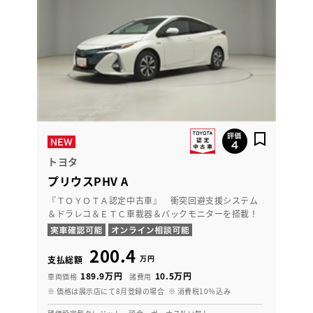
トヨタ
プリウスPHV A
『ＴＯＹＯＴＡ認定中古車』 衝突回避支援システム
＆ドラレコ＆ＥＴＣ車載器＆バックモニターを搭載！
200.4
万円
支払総額
189.9万円
10.5万円
車両価格
諸費用
※ 価格は展示店にて8月登録の場合
※ 消費税10％込み