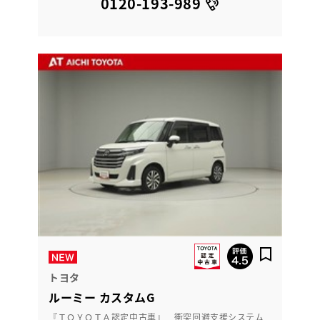
0120-193-989
トヨタ
ルーミー カスタムG
『ＴＯＹＯＴＡ認定中古車』 衝突回避支援システム