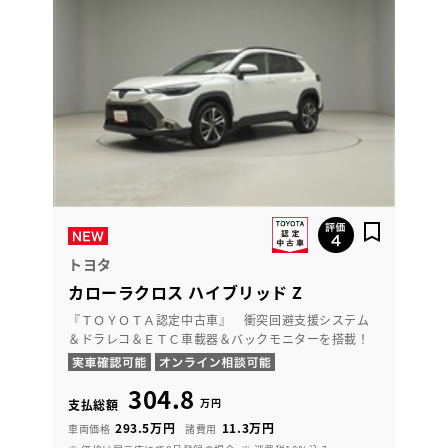
トヨタ
カローラクロス ハイブリッド Z
『ＴＯＹＯＴＡ認定中古車』 衝突回避支援システム
＆ドラレコ＆ＥＴＣ車載器＆バックモニターを搭載！
304.8
万円
支払総額
293.5万円
11.3万円
車両価格
諸費用