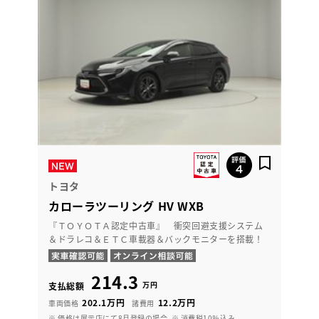
トヨタ
カローラツーリング HV WXB
『ＴＯＹＯＴＡ認定中古車』 衝突回避支援システム
＆ドラレコ＆ＥＴＣ車載器＆バックモニターを搭載！
214.3
万円
支払総額
202.1万円
12.2万円
車両価格
諸費用
※ 価格は展示店にて8月登録の場合
※ 消費税10％込み