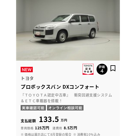
トヨタ
プロボックスバン DXコンフォート
『ＴＯＹＯＴＡ認定中古車』 衝突回避支援システム
＆ＥＴＣ車載器を搭載！
133.5
万円
支払総額
125万円
8.5万円
車両価格
諸費用
※ 価格は展示店にて8月登録の場合
※ 消費税10％込み