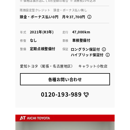
※ 価格は展示店にて8月登録の場合
※ 消費税10％込み
残価設定型クレジット 頭金・ボーナス払い無し
頭金・ボーナス払い0円 月々37,700円
2021年(R3年)
47,000km
年式
走行
なし
車検整備付
修復
車検
定期点検整備付
整備
保証
ロングラン保証付
ハイブリッド保証付
愛知トヨタ（尾張・名古屋地区） キャラット小牧店
各種お問い合わせ
0120-193-989