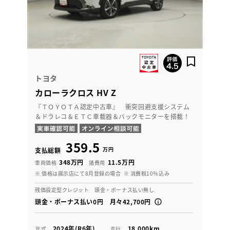
トヨタ
カローラクロス HV Z
『ＴＯＹＯＴＡ認定中古車』 衝突回避支援システム
＆ドラレコ＆ＥＴＣ車載器＆バックモニターを搭載！
359.5
万円
支払総額
348万円
11.5万円
車両価格
諸費用
※ 価格は展示店にて8月登録の場合
※ 消費税10％込み
残価設定型クレジット 頭金・ボーナス払い無し
頭金・ボーナス払い0円 月々42,700円
2024年(R6年)
18,000km
年式
走行