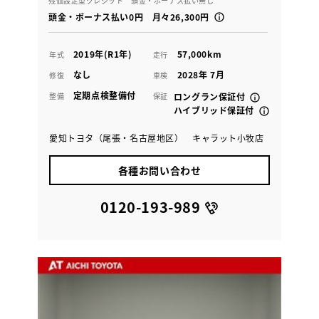
残価設定型クレジット 頭金・ボーナス払い無し
頭金・ボーナス払い0円 月々26,300円
2019年(R1年)
57,000km
年式
走行
なし
2028年 7月
修復
車検
定期点検整備付
整備
保証
ロングラン保証付
ハイブリッド保証付
愛知トヨタ（尾張・名古屋地区） キャラット小牧店
各種お問い合わせ
0120-193-989