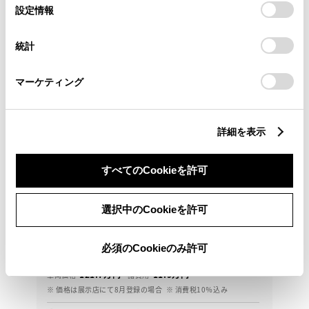
選
デバイスにすべてのCookie(クッキー)が保存されることに同
設定情報
択
意したことになります。Cookie(クッキー)のオプトアウト、
設定の変更、同意を撤回したりするにあたっては、当社の
統計
「
Cookie（クッキー）情報の取り扱いについて
」をご覧くだ
さい。
マーケティング
詳細を表示
トヨタ
すべてのCookieを許可
カローラフィールダー HV EX
『ＴＯＹＯＴＡ認定中古車』 衝突回避支援システム
選択中のCookieを許可
＆ＥＴＣ車載器＆バックモニターを搭載！
必須のCookieのみ許可
133.6
万円
支払総額
121.7万円
11.9万円
車両価格
諸費用
※ 価格は展示店にて8月登録の場合
※ 消費税10％込み