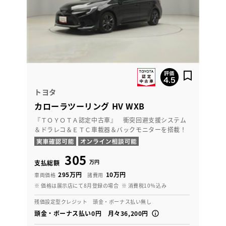
トヨタ
カローラツーリング HV WXB
『ＴＯＹＯＴＡ認定中古車』 衝突回避支援システム
＆ドラレコ＆ＥＴＣ車載器＆バックモニターを搭載！
305
万円
支払総額
295万円
10万円
車両価格
諸費用
※ 価格は展示店にて8月登録の場合
※ 消費税10％込み
残価設定型クレジット 頭金・ボーナス払い無し
頭金・ボーナス払い0円 月々36,200円