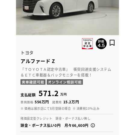
トヨタ
アルファード Z
『ＴＯＹＯＴＡ認定中古車』 衝突回避支援システム
＆ＥＴＣ車載器＆バックモニターを搭載！
571.2
万円
支払総額
556万円
15.2万円
車両価格
諸費用
※ 価格は展示店にて8月登録の場合
※ 消費税10％込み
残価設定型クレジット 頭金・ボーナス払い無し
頭金・ボーナス払い0円 月々66,600円