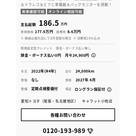
＆ドラレコ＆ＥＴＣ車載器＆バックモニターを搭載！
186.5
万円
支払総額
177.9万円
8.6万円
車両価格
諸費用
※ 価格は展示店にて8月登録の場合
※ 消費税10％込み
残価設定型クレジット 頭金・ボーナス払い無し
頭金・ボーナス払い0円 月々24,900円
2022年(R4年)
24,000km
年式
走行
なし
2027年 4月
修復
車検
定期点検整備付
整備
保証
ロングラン保証付
愛知トヨタ（尾張・名古屋地区） キャラット小牧店
各種お問い合わせ
0120-193-989