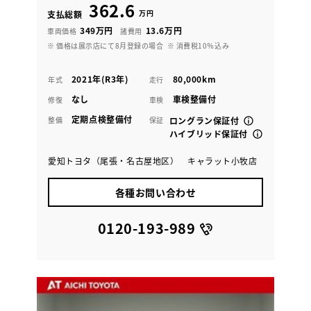
362.6
万円
支払総額
349万円
13.6万円
車両価格
諸費用
※ 価格は展示店にて8月登録の場合
※ 消費税10％込み
2021年(R3年)
80,000km
年式
走行
なし
車検整備付
修復
車検
定期点検整備付
整備
保証
ロングラン保証付
ハイブリッド保証付
愛知トヨタ（尾張・名古屋地区） キャラット小牧店
各種お問い合わせ
0120-193-989