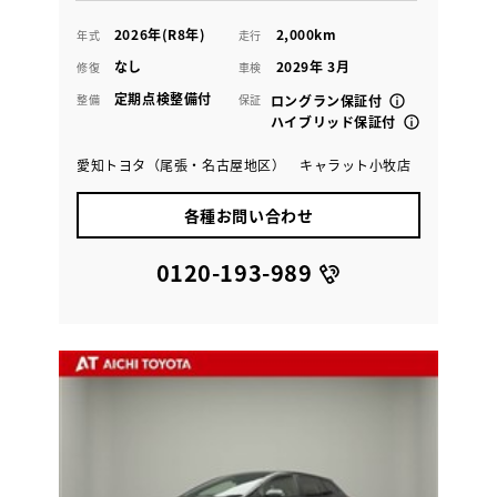
2026年(R8年)
2,000km
年式
走行
なし
2029年 3月
修復
車検
定期点検整備付
整備
保証
ロングラン保証付
ハイブリッド保証付
愛知トヨタ（尾張・名古屋地区） キャラット小牧店
各種お問い合わせ
0120-193-989