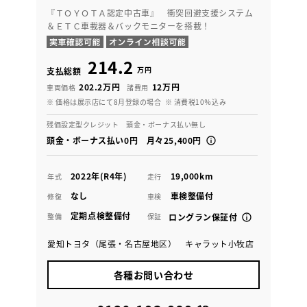
『ＴＯＹＯＴＡ認定中古車』 衝突回避支援システム
＆ＥＴＣ車載器＆バックモニターを搭載！
214.2
万円
支払総額
202.2万円
12万円
車両価格
諸費用
※ 価格は展示店にて8月登録の場合
※ 消費税10％込み
残価設定型クレジット 頭金・ボーナス払い無し
頭金・ボーナス払い0円 月々25,400円
2022年(R4年)
19,000km
年式
走行
なし
車検整備付
修復
車検
定期点検整備付
整備
保証
ロングラン保証付
愛知トヨタ（尾張・名古屋地区） キャラット小牧店
各種お問い合わせ