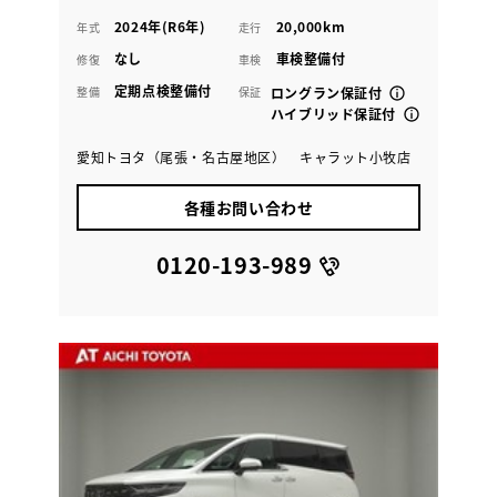
2024年(R6年)
20,000km
年式
走行
なし
車検整備付
修復
車検
定期点検整備付
整備
保証
ロングラン保証付
ハイブリッド保証付
愛知トヨタ（尾張・名古屋地区） キャラット小牧店
各種お問い合わせ
0120-193-989