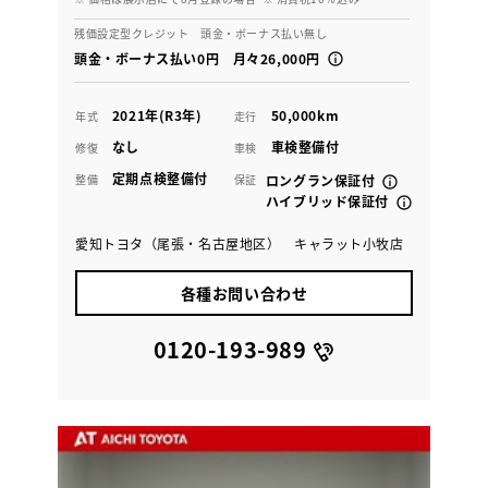
残価設定型クレジット 頭金・ボーナス払い無し
頭金・ボーナス払い0円 月々26,000円
2021年(R3年)
50,000km
年式
走行
なし
車検整備付
修復
車検
定期点検整備付
整備
保証
ロングラン保証付
ハイブリッド保証付
愛知トヨタ（尾張・名古屋地区） キャラット小牧店
各種お問い合わせ
0120-193-989