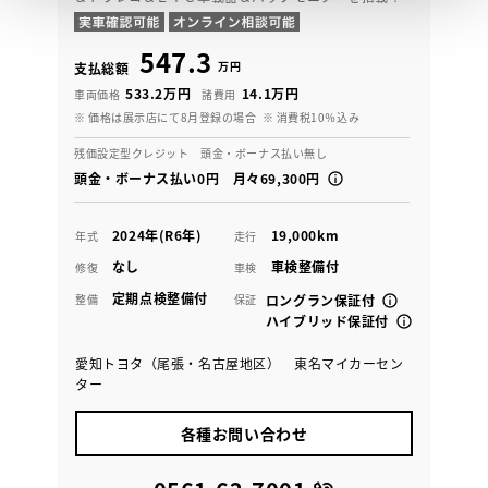
547.3
万円
支払総額
533.2万円
14.1万円
車両価格
諸費用
※ 価格は展示店にて8月登録の場合
※ 消費税10％込み
残価設定型クレジット 頭金・ボーナス払い無し
頭金・ボーナス払い0円 月々69,300円
2024年(R6年)
19,000km
年式
走行
なし
車検整備付
修復
車検
定期点検整備付
整備
保証
ロングラン保証付
ハイブリッド保証付
愛知トヨタ（尾張・名古屋地区） 東名マイカーセン
ター
各種お問い合わせ