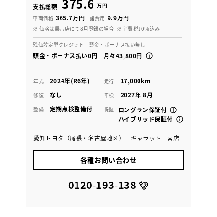
375.6
万円
支払総額
365.7万円
9.9万円
車両価格
諸費用
※ 価格は展示店にて8月登録の場合
※ 消費税10％込み
残価設定型クレジット 頭金・ボーナス払い無し
頭金・ボーナス払い0円 月々43,800円
2024年(R6年)
17,000km
年式
走行
なし
2027年 8月
修復
車検
定期点検整備付
整備
保証
ロングラン保証付
ハイブリッド保証付
愛知トヨタ（尾張・名古屋地区） キャラット一宮店
各種お問い合わせ
0120-193-138