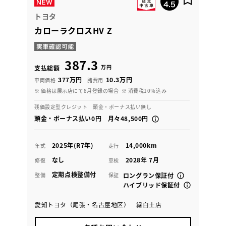
トヨタ
カローラクロスHV Z
387.3
万円
支払総額
377万円
10.3万円
車両価格
諸費用
※ 価格は展示店にて8月登録の場合
※ 消費税10％込み
残価設定型クレジット 頭金・ボーナス払い無し
頭金・ボーナス払い0円 月々48,500円
2025年(R7年)
14,000km
年式
走行
なし
2028年 7月
修復
車検
定期点検整備付
整備
保証
ロングラン保証付
ハイブリッド保証付
愛知トヨタ（尾張・名古屋地区） 緑白土店