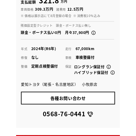
321.8
万円
支払総額
309.3万円
12.5万円
車両価格
諸費用
※ 価格は展示店にて8月登録の場合
※ 消費税10％込み
残価設定型クレジット 頭金・ボーナス払い無し
頭金・ボーナス払い0円 月々37,900円
2024年(R6年)
67,000km
年式
走行
なし
車検整備付
修復
車検
定期点検整備付
整備
保証
ロングラン保証付
ハイブリッド保証付
愛知トヨタ（尾張・名古屋地区） 小牧原店
各種お問い合わせ
0568-76-0441