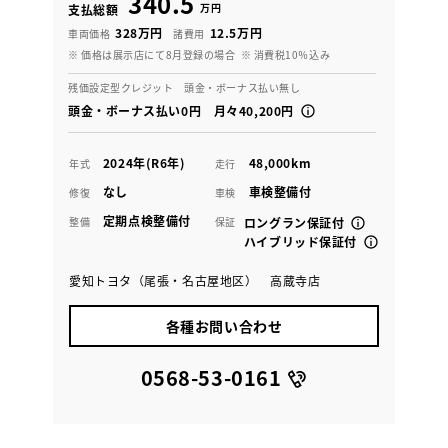
340.5
万円
支払総額
328万円
12.5万円
車両価格
諸費用
※ 価格は展示店にて8月登録の場合
※ 消費税10％込み
残価設定型クレジット 頭金・ボーナス払い無し
頭金・ボーナス払い0円 月々40,200円
2024年(R6年)
48,000km
年式
走行
なし
車検整備付
修復
車検
定期点検整備付
整備
保証
ロングラン保証付
ハイブリッド保証付
愛知トヨタ（尾張・名古屋地区） 高蔵寺店
各種お問い合わせ
0568-53-0161