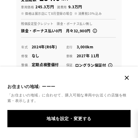
245.3万円
9.3万円
車両価格
諸費用
※ 価格は展示店にて8月登録の場合
※ 消費税10％込み
残価設定型クレジット 頭金・ボーナス払い無し
頭金・ボーナス払い0円 月々32,900円
2024年(R6年)
3,000km
年式
走行
なし
2027年 11月
修復
車検
定期点検整備付
整備
保証
ロングラン保証付
ハイブリッド保証付
愛知トヨタ（尾張・名古屋地区） 星崎店
お住まいの地域:
ーーー
「お住まいの地域」に合わせて、購入可能な車両やお近くの店舗を
検
各種お問い合わせ
索・表示します。
052-822-7111