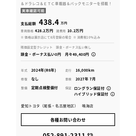
＆ドラレコ＆ＥＴＣ車載器＆バックモニターを搭載！
438.4
万円
支払総額
428.2万円
10.2万円
車両価格
諸費用
※ 価格は展示店にて8月登録の場合
※ 消費税10％込み
残価設定型クレジット 頭金・ボーナス払い無し
頭金・ボーナス払い0円 月々49,400円
2024年(R6年)
16,000km
年式
走行
なし
2027年 7月
修復
車検
定期点検整備付
整備
保証
ロングラン保証付
ハイブリッド保証付
愛知トヨタ（尾張・名古屋地区） 鳴海店
各種お問い合わせ
052-891-2311