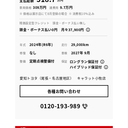
万円
支払総額
309万円
9.7万円
車両価格
諸費用
※ 価格は展示店にて8月登録の場合
※ 消費税10％込み
残価設定型クレジット 頭金・ボーナス払い無し
頭金・ボーナス払い0円 月々37,900円
2024年(R6年)
29,000km
年式
走行
なし
2027年 9月
修復
車検
定期点検整備付
整備
保証
ロングラン保証付
ハイブリッド保証付
愛知トヨタ（尾張・名古屋地区） キャラット小牧店
各種お問い合わせ
0120-193-989