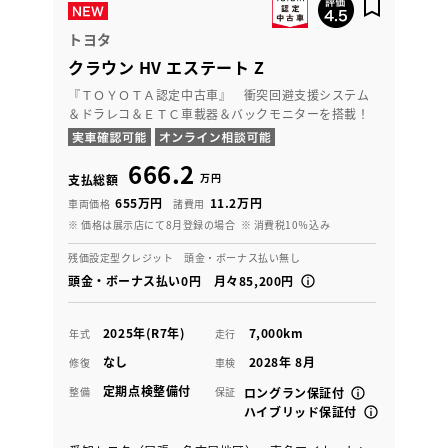
トヨタ
クラウン HV エステート Z
『ＴＯＹＯＴＡ認定中古車』 衝突回避支援システム
＆ドラレコ＆ＥＴＣ車載器＆バックモニターを搭載！
666.2
万円
支払総額
655万円
11.2万円
車両価格
諸費用
※ 価格は展示店にて8月登録の場合
※ 消費税10％込み
残価設定型クレジット 頭金・ボーナス払い無し
頭金・ボーナス払い0円 月々85,200円
2025年(R7年)
7,000km
年式
走行
なし
2028年 8月
修復
車検
定期点検整備付
整備
保証
ロングラン保証付
ハイブリッド保証付