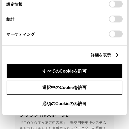
選
デバイスにすべてのCookie(クッキー)が保存されることに同
設定情報
択
意したことになります。Cookie(クッキー)のオプトアウト、
設定の変更、同意を撤回したりするにあたっては、当社の
統計
「
Cookie（クッキー）情報の取り扱いについて
」をご覧くだ
さい。
マーケティング
詳細を表示
すべてのCookieを許可
選択中のCookieを許可
必須のCookieのみ許可
トヨタ
クラウン HVスポーツZ
『ＴＯＹＯＴＡ認定中古車』 衝突回避支援システム
＆ドラレコ＆ＥＴＣ車載器＆バックモニターを搭載！