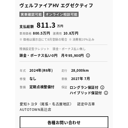
ヴェルファイアHV エグゼクティフ
811.3
万円
支払総額
800.5万円
10.8万円
車両価格
諸費用
※ 価格は展示店にて8月登録の場合
※ 消費税10％込み
残価設定型クレジット 頭金・ボーナス払い無し
頭金・ボーナス払い0円 月々95,900円
2024年(R6年)
28,000km
年式
走行
なし
2027年 7月
修復
車検
定期点検整備付
整備
保証
ロングラン保証付
ハイブリッド保証付
愛知トヨタ（尾張・名古屋地区） 認定中古車
AUTOTOWN高辻店
各種お問い合わせ