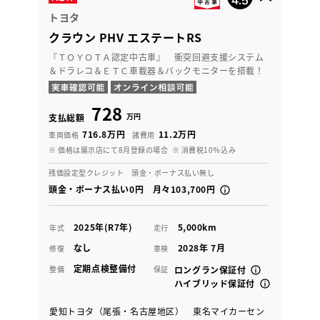
トヨタ
クラウン PHV エステートRS
『ＴＯＹＯＴＡ認定中古車』 衝突回避支援システム
＆ドラレコ＆ＥＴＣ車載器＆バックモニターを搭載！
728
万円
支払総額
716.8万円
11.2万円
車両価格
諸費用
※ 価格は展示店にて8月登録の場合
※ 消費税10％込み
残価設定型クレジット 頭金・ボーナス払い無し
頭金・ボーナス払い0円 月々103,700円
2025年(R7年)
5,000km
年式
走行
なし
2028年 7月
修復
車検
定期点検整備付
整備
保証
ロングラン保証付
ハイブリッド保証付
愛知トヨタ（尾張・名古屋地区） 東名マイカーセン