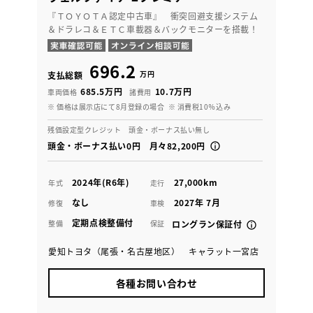
『ＴＯＹＯＴＡ認定中古車』 衝突回避支援システム
＆ドラレコ＆ＥＴＣ車載器＆バックモニターを搭載！
696.2
万円
支払総額
685.5万円
10.7万円
車両価格
諸費用
※ 価格は展示店にて8月登録の場合
※ 消費税10％込み
残価設定型クレジット 頭金・ボーナス払い無し
頭金・ボーナス払い0円 月々82,200円
2024年(R6年)
27,000km
年式
走行
なし
2027年 7月
修復
車検
定期点検整備付
整備
保証
ロングラン保証付
愛知トヨタ（尾張・名古屋地区） キャラット一宮店
各種お問い合わせ