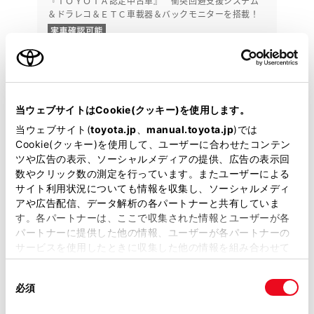
『ＴＯＹＯＴＡ認定中古車』 衝突回避支援システム
＆ドラレコ＆ＥＴＣ車載器＆バックモニターを搭載！
602.4
万円
支払総額
591.8万円
10.6万円
車両価格
諸費用
※ 価格は展示店にて8月登録の場合
※ 消費税10％込み
当ウェブサイトはCookie(クッキー)を使用します。
残価設定型クレジット 頭金・ボーナス払い無し
当ウェブサイト(
toyota.jp
、
manual.toyota.jp
)では
頭金・ボーナス払い0円 月々70,900円
Cookie(クッキー)を使用して、ユーザーに合わせたコンテン
ツや広告の表示、ソーシャルメディアの提供、広告の表示回
2024年(R6年)
31,000km
年式
走行
数やクリック数の測定を行っています。またユーザーによる
なし
2027年 4月
サイト利用状況についても情報を収集し、ソーシャルメディ
修復
車検
アや広告配信、データ解析の各パートナーと共有していま
定期点検整備付
整備
保証
ロングラン保証付
す。各パートナーは、ここで収集された情報とユーザーが各
パートナーに提供した他の情報、ユーザーが各パートナーの
愛知トヨタ（尾張・名古屋地区） 緑白土店
サービスを使用したときに収集した他の情報を組み合わせて
使用することがあります。当ウェブサイトの使用を続行する
各種お問い合わせ
同
とCookie(クッキー)に同意したこととなります。
必須
意
052-877-1991
の
「すべてのCookieを許可」をクリックすることで、お客様の