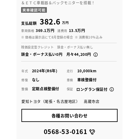
＆ＥＴＣ車載器＆バックモニターを搭載！
382.6
万円
支払総額
369.1万円
13.5万円
車両価格
諸費用
※ 価格は展示店にて8月登録の場合
※ 消費税10％込み
残価設定型クレジット 頭金・ボーナス払い無し
頭金・ボーナス払い0円 月々44,200円
2024年(R6年)
10,000km
年式
走行
なし
車検整備付
修復
車検
定期点検整備付
整備
保証
ロングラン保証付
愛知トヨタ（尾張・名古屋地区） 高蔵寺店
各種お問い合わせ
0568-53-0161