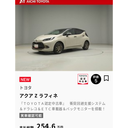
トヨタ
アクア Z ラフィネ
『ＴＯＹＯＴＡ認定中古車』 衝突回避支援システム
＆ドラレコ＆ＥＴＣ車載器＆バックモニターを搭載！
254.6
万円
支払総額