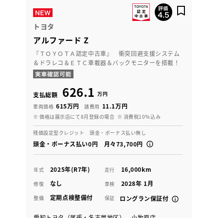
トヨタ
アルファード Z
『ＴＯＹＯＴＡ認定中古車』 衝突回避支援システム
＆ドラレコ＆ＥＴＣ車載器＆バックモニターを搭載！
626.1
万円
支払総額
615万円
11.1万円
車両価格
諸費用
※ 価格は展示店にて8月登録の場合
※ 消費税10％込み
残価設定型クレジット 頭金・ボーナス払い無し
頭金・ボーナス払い0円 月々73,700円
2025年(R7年)
16,000km
年式
走行
なし
2028年 1月
修復
車検
定期点検整備付
整備
保証
ロングラン保証付
愛知トヨタ（尾張・名古屋地区） 小牧原店