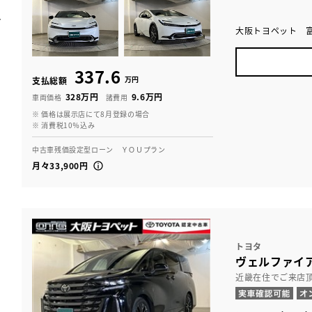
大阪トヨペット 
337.6
万円
支払総額
328万円
9.6万円
車両価格
諸費用
※ 価格は展示店にて8月登録の場合
※ 消費税10％込み
中古車残価設定型ローン ＹＯＵプラン
月々33,900円
トヨタ
ヴェルファイア
近畿在住でご来店