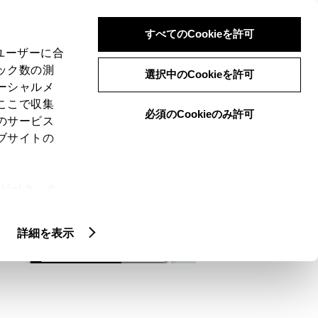
検索
メニュー
ログイン
すべてのCookieを許可
、ユーザーに合
ック数の測
選択中のCookieを許可
ーシャルメ
ここで収集
必須のCookieのみ許可
メニュー
のサービス
ブサイトの
域
未設定
ie(クッキ
、設定の変
扱いについ
詳細を表示