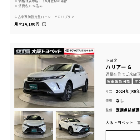
※ 価格は展示店にて8月登録の場合
※ 消費税10％込み
中古車残価設定型ローン ＹＯＵプラン
月々14,100円
トヨタ
ハリアー G
近畿在住でご来店
2024年(R6年
年式
なし
修復
定期点検整備
整備
大阪トヨペット 