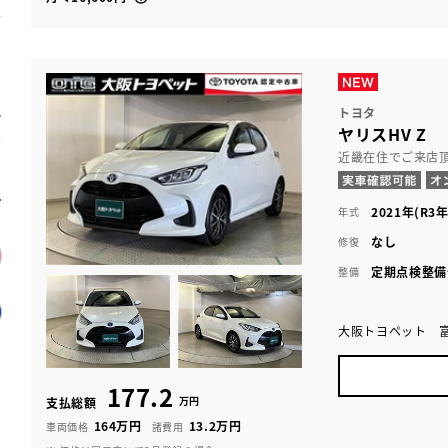
トヨタ
ヤリスHV Z
近畿在住でご来店
2021年(R3年
年式
なし
修復
定期点検整備
整備
大阪トヨペット 
177.2
万円
支払総額
164万円
13.2万円
車両価格
諸費用