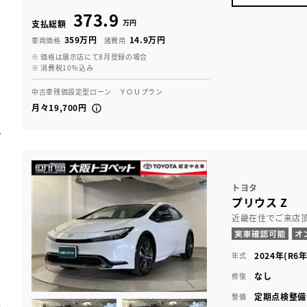
373.9
万円
支払総額
359万円
14.9万円
車両価格
諸費用
※ 価格は展示店にて8月登録の場合
※ 消費税10％込み
中古車残価設定型ローン ＹＯＵプラン
月々19,700円
トヨタ
プリウス Z
近畿在住でご来店
2024年(R6年
年式
なし
修復
定期点検整備
整備