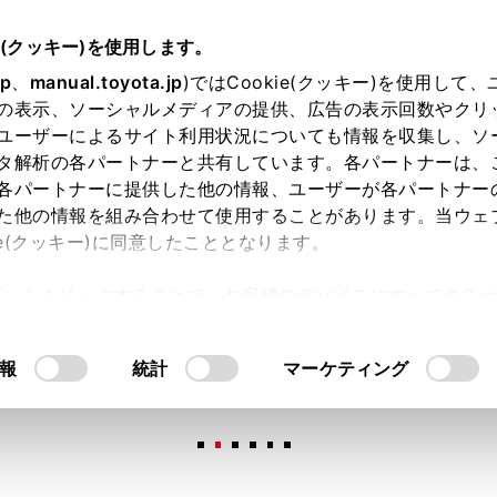
e(クッキー)を使用します。
jp
、
manual.toyota.jp
)ではCookie(クッキー)を使用して
の表示、ソーシャルメディアの提供、広告の表示回数やクリ
ユーザーによるサイト利用状況についても情報を収集し、ソ
タ解析の各パートナーと共有しています。各パートナーは、
各パートナーに提供した他の情報、ユーザーが各パートナー
た他の情報を組み合わせて使用することがあります。当ウェ
オンライン購入
お気に入り
保存した見積り
閲覧履歴
お住まいの地
ie(クッキー)に同意したこととなります。
許可」をクリックすることで、お客様のデバイスにすべてのCook
意したことになります。Cookie(クッキー)のオプトアウト
るにあたっては、当社の「
Cookie（クッキー）情報の取り
報
統計
マーケティング