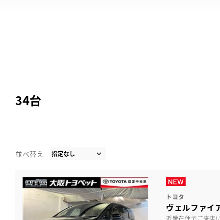
34
台
並べ替え
トヨタ
ヴェルファイア
近畿在住でご来店