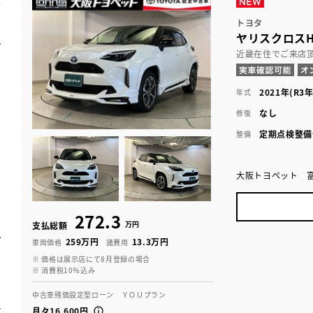
トヨタ
ヤリスクロスH
近畿在住でご来店
2021年(R3年
年式
なし
修復
定期点検整備
整備
大阪トヨペット 
272.3
万円
支払総額
259万円
13.3万円
車両価格
諸費用
※ 価格は展示店にて8月登録の場合
※ 消費税10％込み
中古車残価設定型ローン ＹＯＵプラン
月々16,600円