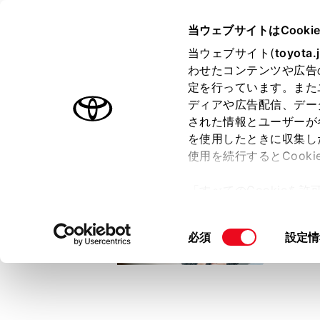
TOYOTA
当ウェブサイトはCooki
当ウェブサイト(
toyota.
わせたコンテンツや広告
ラインアップ
オーナーサポート
トピックス
定を行っています。また
ディアや広告配信、デー
トヨタ認定中古車
された情報とユーザーが
を使用したときに収集し
中古車を探す
トヨタ認定中古車の魅力
3つの買い方
使用を続行するとCook
「すべてのCookieを
ー)が保存されることに同
更、同意を撤回したりす
同
必須
設定情
て
」をご覧ください。
意
の
選
択