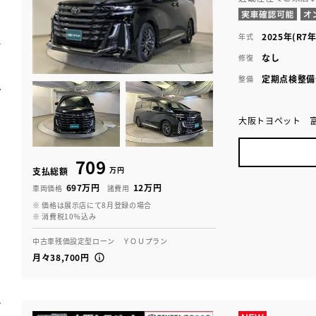
2025年(R7年
年式
なし
修復
定期点検整備
整備
大阪トヨペット 
709
万円
支払総額
697万円
12万円
車両価格
諸費用
※ 価格は展示店にて8月登録の場合
※ 消費税10％込み
中古車残価設定型ローン ＹＯＵプラン
月々38,700円