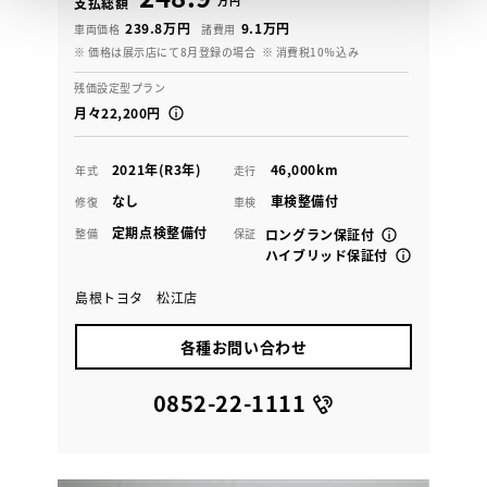
万円
支払総額
239.8万円
9.1万円
車両価格
諸費用
※ 価格は展示店にて8月登録の場合
※ 消費税10％込み
残価設定型プラン
月々22,200円
2021年(R3年)
46,000km
年式
走行
なし
車検整備付
修復
車検
定期点検整備付
整備
保証
ロングラン保証付
ハイブリッド保証付
島根トヨタ 松江店
各種お問い合わせ
0852-22-1111