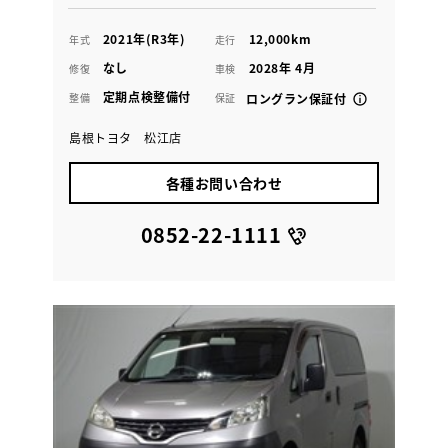
2021年(R3年)
12,000km
年式
走行
なし
2028年 4月
修復
車検
定期点検整備付
整備
保証
ロングラン保証付
島根トヨタ 松江店
各種お問い合わせ
0852-22-1111