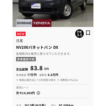
日産
NV200バネットバン DX
島根県内の販売に限らせていただきます。
83.8
万円
支払総額
77万円
6.8万円
車両価格
諸費用
※ 価格は展示店にて8月登録の場合
※ 消費税10％込み
通常ローン
月々14,900円
2013年(H25年)
97,000km
年式
走行