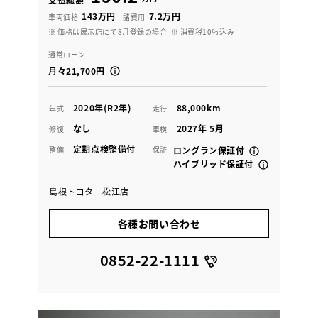
143万円
7.2万円
車両価格
諸費用
※ 価格は展示店にて8月登録の場合
※ 消費税10％込み
通常ローン
月々21,700円
2020年(R2年)
88,000km
年式
走行
なし
2027年 5月
修復
車検
定期点検整備付
整備
保証
ロングラン保証付
ハイブリッド保証付
島根トヨタ 松江店
各種お問い合わせ
0852-22-1111