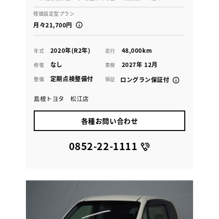
残価設定型プラン
月々21,700円
2020年(R2年)
48,000km
年式
走行
なし
2027年 12月
修復
車検
定期点検整備付
整備
保証
ロングラン保証付
島根トヨタ 松江店
各種お問い合わせ
0852-22-1111