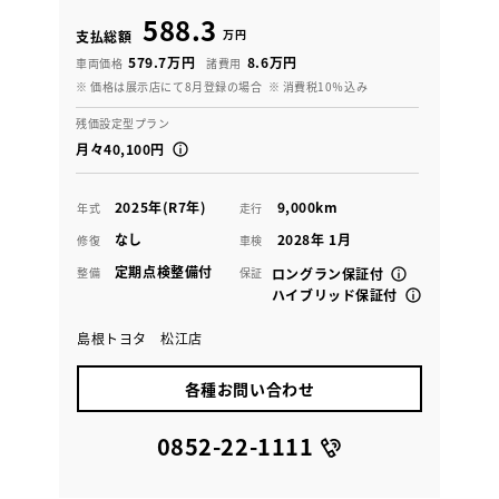
588.3
万円
支払総額
579.7万円
8.6万円
車両価格
諸費用
※ 価格は展示店にて8月登録の場合
※ 消費税10％込み
残価設定型プラン
月々40,100円
2025年(R7年)
9,000km
年式
走行
なし
2028年 1月
修復
車検
定期点検整備付
整備
保証
ロングラン保証付
ハイブリッド保証付
島根トヨタ 松江店
各種お問い合わせ
0852-22-1111