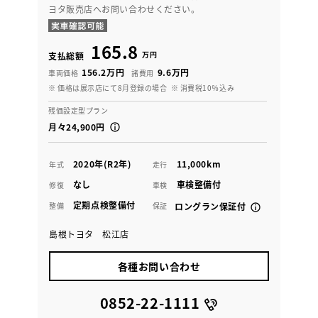
ヨタ販売店へお問い合わせください。
165.8
万円
支払総額
156.2万円
9.6万円
車両価格
諸費用
※ 価格は展示店にて8月登録の場合
※ 消費税10％込み
残価設定型プラン
月々24,900円
2020年(R2年)
11,000km
年式
走行
なし
車検整備付
修復
車検
定期点検整備付
整備
保証
ロングラン保証付
島根トヨタ 松江店
各種お問い合わせ
0852-22-1111