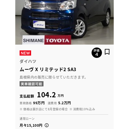
ダイハツ
ムーヴ X リミテッド2 SA3
島根県内の販売に限らせていただきます。
104.2
万円
支払総額
99万円
5.2万円
車両価格
諸費用
※ 価格は展示店にて8月登録の場合
※ 消費税10％込み
通常ローン
月々15,100円