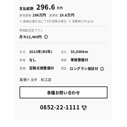
296.6
万円
支払総額
286万円
10.6万円
車両価格
諸費用
※ 価格は展示店にて8月登録の場合
※ 消費税10％込み
残価設定型プラン
月々22,400円
2023年(R5年)
33,000km
年式
走行
なし
車検整備付
修復
車検
定期点検整備付
整備
保証
ロングラン保証付
島根トヨタ 松江店
各種お問い合わせ
0852-22-1111