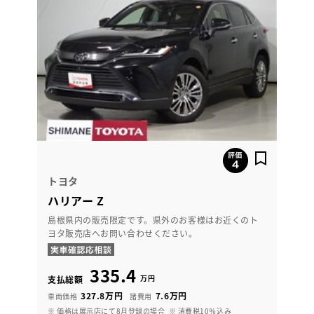
トヨタ
ハリアー Z
島根県内の販売限定です。県外のお客様はお近くのト
ヨタ販売店へお問い合わせください。
335.4
万円
支払総額
327.8万円
7.6万円
車両価格
諸費用
※ 価格は展示店にて8月登録の場合
※ 消費税10％込み