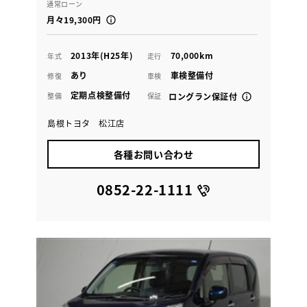
通常ローン
月々19,300円
2013年(H25年)
70,000km
年式
走行
あり
車検整備付
修復
車検
定期点検整備付
整備
保証
ロングラン保証付
島根トヨタ 松江店
各種お問い合わせ
0852-22-1111