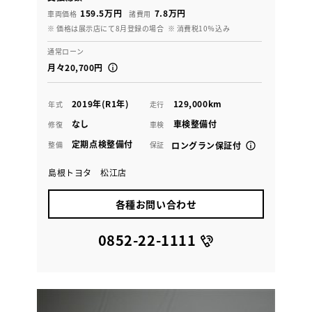
159.5万円
7.8万円
車両価格
諸費用
※ 価格は展示店にて8月登録の場合
※ 消費税10％込み
通常ローン
月々20,700円
2019年(R1年)
129,000km
年式
走行
なし
車検整備付
修復
車検
定期点検整備付
整備
保証
ロングラン保証付
島根トヨタ 松江店
各種お問い合わせ
0852-22-1111