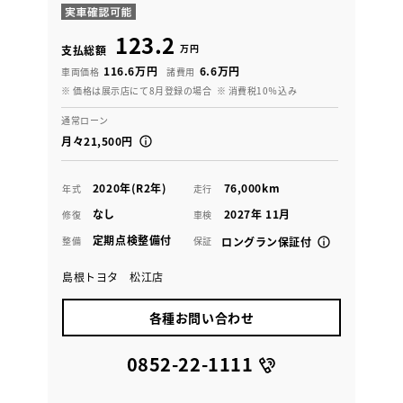
123.2
万円
支払総額
116.6万円
6.6万円
車両価格
諸費用
※ 価格は展示店にて8月登録の場合
※ 消費税10％込み
通常ローン
月々21,500円
2020年(R2年)
76,000km
年式
走行
なし
2027年 11月
修復
車検
定期点検整備付
整備
保証
ロングラン保証付
島根トヨタ 松江店
各種お問い合わせ
0852-22-1111