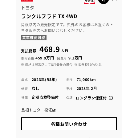
トヨタ
ランクルプラド TX 4WD
島根県内の販売限定です。県外のお客様はお近くのト
ヨタ販売店へお問い合わせください。
468.9
万円
支払総額
459.8万円
9.1万円
車両価格
諸費用
※ 価格は展示店にて8月登録の場合
※ 消費税10％込み
2023年(R5年)
71,000km
年式
走行
なし
2028年 2月
修復
車検
定期点検整備付
整備
保証
ロングラン保証付
島根トヨタ 松江店
各種お問い合わせ