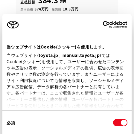
384.3
万円
支払総額
374万円
10.3万円
車両価格
諸費用
※ 価格は展示店にて8月登録の場合
※ 消費税10％込み
残価設定型プラン
月々31,700円
当ウェブサイトはCookie(クッキー)を使用します。
2021年(R3年)
38,000km
年式
走行
当ウェブサイト(
toyota.jp
、
manual.toyota.jp
)では
なし
車検整備付
修復
車検
Cookie(クッキー)を使用して、ユーザーに合わせたコンテン
定期点検整備付
整備
保証
ロングラン保証付
ツや広告の表示、ソーシャルメディアの提供、広告の表示回
ハイブリッド保証付
数やクリック数の測定を行っています。またユーザーによる
サイト利用状況についても情報を収集し、ソーシャルメディ
島根トヨタ 松江店
アや広告配信、データ解析の各パートナーと共有していま
す。各パートナーは、ここで収集された情報とユーザーが各
各種お問い合わせ
パートナーに提供した他の情報、ユーザーが各パートナーの
サービスを使用したときに収集した他の情報を組み合わせて
0852-22-1111
使用することがあります。当ウェブサイトの使用を続行する
同
とCookie(クッキー)に同意したこととなります。
必須
意
の
「すべてのCookieを許可」をクリックすることで、お客様の