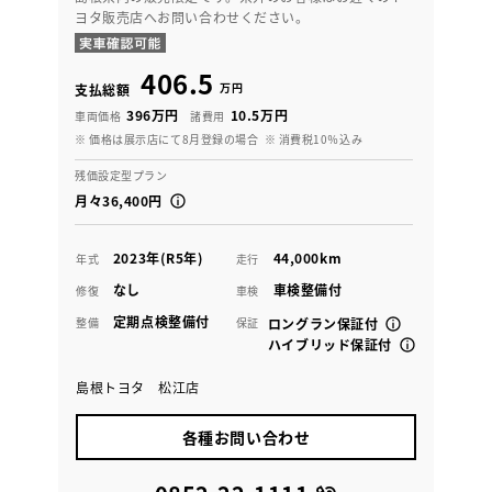
ヨタ販売店へお問い合わせください。
406.5
万円
支払総額
396万円
10.5万円
車両価格
諸費用
※ 価格は展示店にて8月登録の場合
※ 消費税10％込み
残価設定型プラン
月々36,400円
2023年(R5年)
44,000km
年式
走行
なし
車検整備付
修復
車検
定期点検整備付
整備
保証
ロングラン保証付
ハイブリッド保証付
島根トヨタ 松江店
各種お問い合わせ