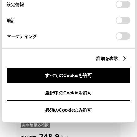
選
デバイスにすべてのCookie(クッキー)が保存されることに同
設定情報
択
意したことになります。Cookie(クッキー)のオプトアウト、
設定の変更、同意を撤回したりするにあたっては、当社の
統計
「
Cookie（クッキー）情報の取り扱いについて
」をご覧くだ
さい。
マーケティング
詳細を表示
すべてのCookieを許可
選択中のCookieを許可
トヨタ
C-HR ハイブリッド G
必須のCookieのみ許可
島根県内の販売限定です。県外のお客様はお近くのト
ヨタ販売店へお問い合わせください。
248.9