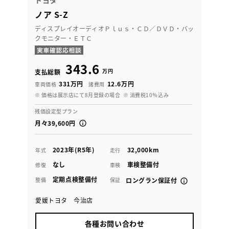
ノア S-Z
ディスプレイオーディオＰｌｕｓ・ＣＤ／ＤＶＤ・バッ
クモニター・ＥＴＣ
343.6
万円
支払総額
331万円
12.6万円
車両価格
諸費用
※ 価格は展示店にて8月登録の場合
※ 消費税10％込み
残価設定型プラン
月々39,600円
2023年(R5年)
32,000km
年式
走行
なし
車検整備付
修復
車検
定期点検整備付
整備
保証
ロングラン保証付
愛媛トヨタ 今治店
各種お問い合わせ