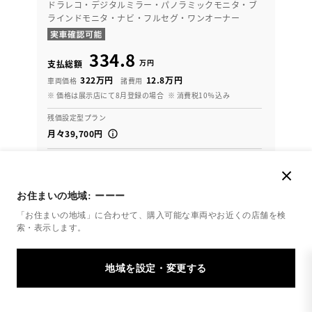
ドラレコ・デジタルミラー・パノラミックモニタ・ブ
ラインドモニタ・ナビ・フルセグ・ワンオーナー
334.8
万円
支払総額
322万円
12.8万円
車両価格
諸費用
※ 価格は展示店にて8月登録の場合
※ 消費税10％込み
残価設定型プラン
月々39,700円
2021年(R3年)
57,000km
年式
走行
なし
車検整備付
修復
車検
お住まいの地域:
ーーー
定期点検整備付
整備
保証
ロングラン保証付
「お住まいの地域」に合わせて、購入可能な車両やお近くの店舗を
検
ハイブリッド保証付
索・表示します。
愛媛トヨタ 今治店
各種お問い合わせ