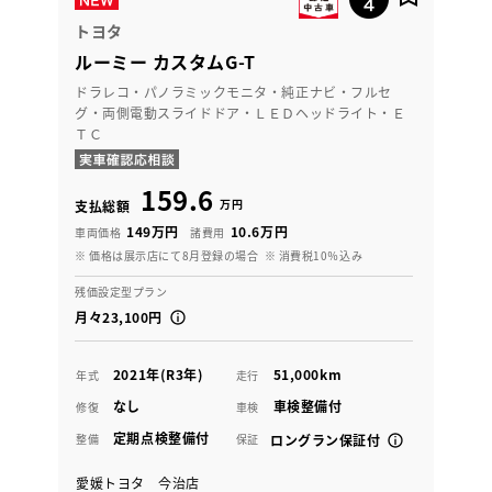
トヨタ
ルーミー カスタムG-T
ドラレコ・パノラミックモニタ・純正ナビ・フルセ
グ・両側電動スライドドア・ＬＥＤヘッドライト・Ｅ
ＴＣ
159.6
万円
支払総額
149万円
10.6万円
車両価格
諸費用
※ 価格は展示店にて8月登録の場合
※ 消費税10％込み
残価設定型プラン
月々23,100円
2021年(R3年)
51,000km
年式
走行
なし
車検整備付
修復
車検
定期点検整備付
整備
保証
ロングラン保証付
愛媛トヨタ 今治店