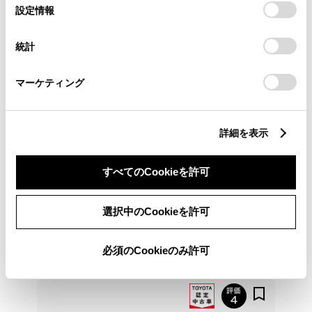
愛媛トヨタ 今治店
選
デバイスにすべてのCookie(クッキー)が保存されることに同
設定情報
択
意したことになります。Cookie(クッキー)のオプトアウト、
各種お問い合わせ
設定の変更、同意を撤回したりするにあたっては、当社の
統計
「
Cookie（クッキー）情報の取り扱いについて
」をご覧くだ
さい。
0898-34-1151
マーケティング
詳細を表示
すべてのCookieを許可
選択中のCookieを許可
必須のCookieのみ許可