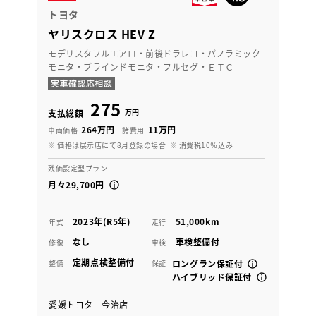
トヨタ
ヤリスクロス HEV Z
モデリスタフルエアロ・前後ドラレコ・パノラミック
モニタ・ブラインドモニタ・フルセグ・ＥＴＣ
275
万円
支払総額
264万円
11万円
車両価格
諸費用
※ 価格は展示店にて8月登録の場合
※ 消費税10％込み
残価設定型プラン
月々29,700円
2023年(R5年)
51,000km
年式
走行
なし
車検整備付
修復
車検
定期点検整備付
整備
保証
ロングラン保証付
ハイブリッド保証付
愛媛トヨタ 今治店