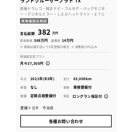
ランドクルーザープラド TX
前後ドラレコ・純正ナビ・フルセグ・バックモニタ
ー・デジタルミラー・ＬＥＤヘッドライト・ＥＴＣ
382
万円
支払総額
368万円
14万円
車両価格
諸費用
※ 価格は展示店にて8月登録の場合
※ 消費税10％込み
残価設定型プラン
月々37,300円
2021年(R3年)
63,000km
年式
走行
なし
車検整備付
修復
車検
定期点検整備付
整備
保証
ロングラン保証付
愛媛トヨタ 今治店
各種お問い合わせ