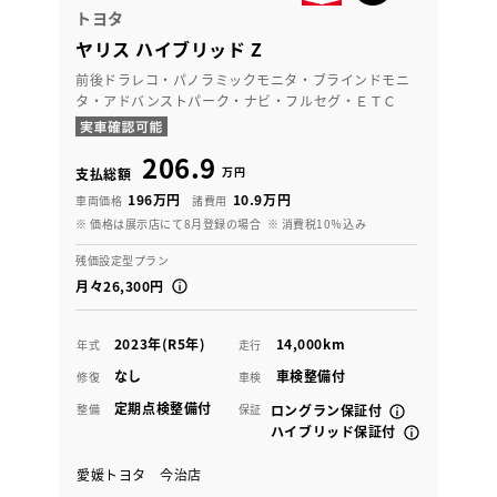
トヨタ
ヤリス ハイブリッド Z
前後ドラレコ・パノラミックモニタ・ブラインドモニ
タ・アドバンストパーク・ナビ・フルセグ・ＥＴＣ
206.9
万円
支払総額
196万円
10.9万円
車両価格
諸費用
※ 価格は展示店にて8月登録の場合
※ 消費税10％込み
残価設定型プラン
月々26,300円
2023年(R5年)
14,000km
年式
走行
なし
車検整備付
修復
車検
定期点検整備付
整備
保証
ロングラン保証付
ハイブリッド保証付
愛媛トヨタ 今治店