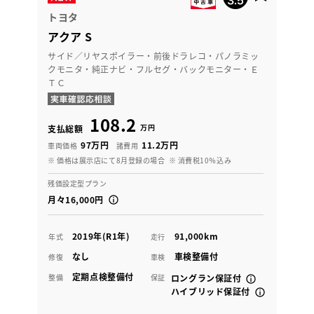
トヨタ
アクア S
サイド／リヤスポイラー・前後ドラレコ・パノラミッ
クモニタ・純正ナビ・フルセグ・バックモニター・Ｅ
ＴＣ
108.2
万円
支払総額
97万円
11.2万円
車両価格
諸費用
※ 価格は展示店にて8月登録の場合
※ 消費税10％込み
残価設定型プラン
月々16,000円
2019年(R1年)
91,000km
年式
走行
なし
車検整備付
修復
車検
定期点検整備付
整備
保証
ロングラン保証付
ハイブリッド保証付