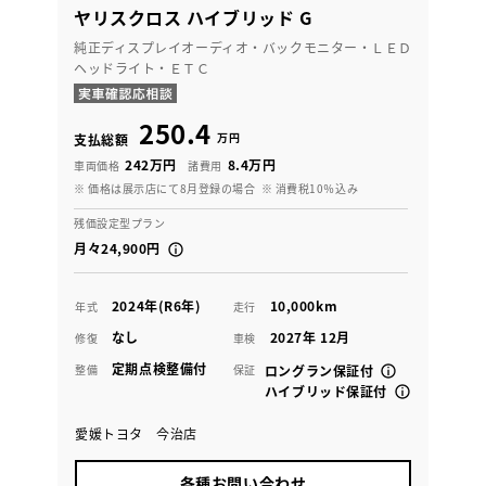
ヤリスクロス ハイブリッド G
純正ディスプレイオーディオ・バックモニター・ＬＥＤ
ヘッドライト・ＥＴＣ
250.4
万円
支払総額
242万円
8.4万円
車両価格
諸費用
※ 価格は展示店にて8月登録の場合
※ 消費税10％込み
残価設定型プラン
月々24,900円
2024年(R6年)
10,000km
年式
走行
なし
2027年 12月
修復
車検
定期点検整備付
整備
保証
ロングラン保証付
ハイブリッド保証付
愛媛トヨタ 今治店
各種お問い合わせ