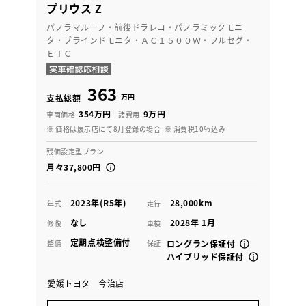
プリウス Z
パノラマルーフ・前後ドラレコ・パノラミックモニ
タ・ブラインドモニタ・ＡＣ１５００Ｗ・フルセグ・
ＥＴＣ
363
万円
支払総額
354万円
9万円
車両価格
諸費用
※ 価格は展示店にて8月登録の場合
※ 消費税10％込み
残価設定型プラン
月々37,800円
2023年(R5年)
28,000km
年式
走行
なし
2028年 1月
修復
車検
定期点検整備付
整備
保証
ロングラン保証付
ハイブリッド保証付
愛媛トヨタ 今治店