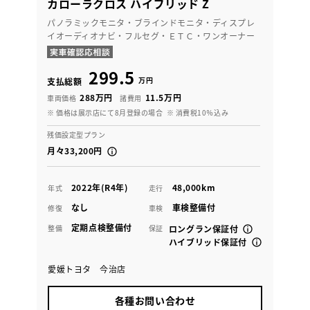
カローラクロス ハイブリッド Z
パノラミックモニタ・ブラインドモニタ・ディスプレ
イオーディオナビ・フルセグ・ＥＴＣ・ワンオーナー
299.5
万円
支払総額
288万円
11.5万円
車両価格
諸費用
※ 価格は展示店にて8月登録の場合
※ 消費税10％込み
残価設定型プラン
月々33,200円
2022年(R4年)
48,000km
年式
走行
なし
車検整備付
修復
車検
定期点検整備付
整備
保証
ロングラン保証付
ハイブリッド保証付
愛媛トヨタ 今治店
各種お問い合わせ