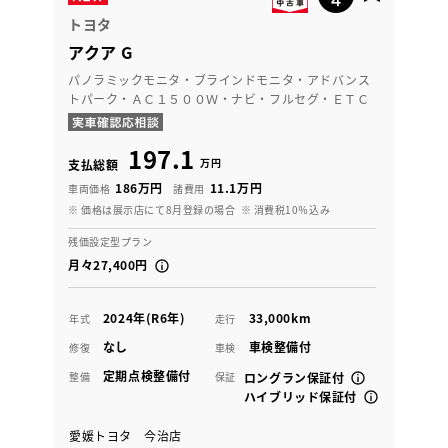
トヨタ
アクア G
パノラミックモニタ・ブラインドモニタ・アドバンス
トパーク・ＡＣ１５００Ｗ・ナビ・フルセグ・ＥＴＣ
197.1
万円
支払総額
186万円
11.1万円
車両価格
諸費用
※ 価格は展示店にて8月登録の場合
※ 消費税10％込み
残価設定型プラン
月々27,400円
2024年(R6年)
33,000km
年式
走行
なし
車検整備付
修復
車検
定期点検整備付
整備
保証
ロングラン保証付
ハイブリッド保証付
愛媛トヨタ 今治店