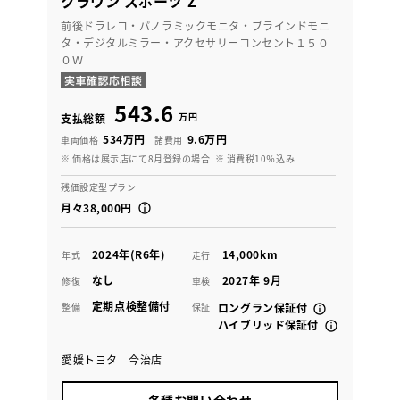
クラウン スポーツ Z
前後ドラレコ・パノラミックモニタ・ブラインドモニ
タ・デジタルミラー・アクセサリーコンセント１５０
０Ｗ
543.6
万円
支払総額
534万円
9.6万円
車両価格
諸費用
※ 価格は展示店にて8月登録の場合
※ 消費税10％込み
残価設定型プラン
月々38,000円
2024年(R6年)
14,000km
年式
走行
なし
2027年 9月
修復
車検
定期点検整備付
整備
保証
ロングラン保証付
ハイブリッド保証付
愛媛トヨタ 今治店