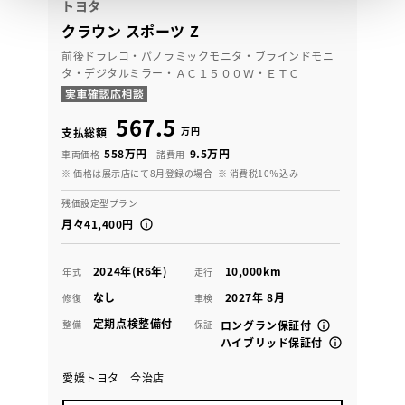
トヨタ
クラウン スポーツ Z
前後ドラレコ・パノラミックモニタ・ブラインドモニ
タ・デジタルミラー・ＡＣ１５００Ｗ・ＥＴＣ
567.5
万円
支払総額
558万円
9.5万円
車両価格
諸費用
※ 価格は展示店にて8月登録の場合
※ 消費税10％込み
残価設定型プラン
月々41,400円
2024年(R6年)
10,000km
年式
走行
なし
2027年 8月
修復
車検
定期点検整備付
整備
保証
ロングラン保証付
ハイブリッド保証付
愛媛トヨタ 今治店