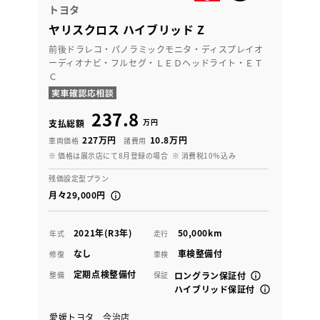
トヨタ
ヤリスクロス ハイブリッド Z
前後ドラレコ・パノラミックモニタ・ディスプレイオ
ーディオナビ・フルセグ・ＬＥＤヘッドライト・ＥＴ
Ｃ
237.8
万円
支払総額
227万円
10.8万円
車両価格
諸費用
※ 価格は展示店にて8月登録の場合
※ 消費税10％込み
残価設定型プラン
月々29,000円
2021年(R3年)
50,000km
年式
走行
なし
車検整備付
修復
車検
定期点検整備付
整備
保証
ロングラン保証付
ハイブリッド保証付
愛媛トヨタ 今治店