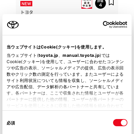
トヨタ
アクア S スタイルブラック
前後ドラレコ・純正ナビ・フルセグ・バックモニタ
ー・ＥＴＣ
当ウェブサイトはCookie(クッキー)を使用します。
144.2
万円
支払総額
当ウェブサイト(
toyota.jp
、
manual.toyota.jp
)では
133万円
11.2万円
車両価格
諸費用
Cookie(クッキー)を使用して、ユーザーに合わせたコンテン
※ 価格は展示店にて8月登録の場合
※ 消費税10％込み
ツや広告の表示、ソーシャルメディアの提供、広告の表示回
数やクリック数の測定を行っています。またユーザーによる
残価設定型プラン
サイト利用状況についても情報を収集し、ソーシャルメディ
月々21,400円
アや広告配信、データ解析の各パートナーと共有していま
す。各パートナーは、ここで収集された情報とユーザーが各
パートナーに提供した他の情報、ユーザーが各パートナーの
2018年(H30年)
24,000km
年式
走行
サービスを使用したときに収集した他の情報を組み合わせて
なし
車検整備付
修復
車検
使用することがあります。当ウェブサイトの使用を続行する
定期点検整備付
整備
保証
ロングラン保証付
同
とCookie(クッキー)に同意したこととなります。
必須
ハイブリッド保証付
意
の
「すべてのCookieを許可」をクリックすることで、お客様の