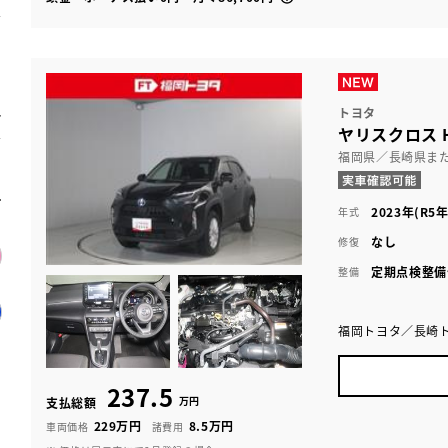
トヨタ
ヤリスクロス H
福岡県／長崎県ま
2023年(R5年
年式
なし
修復
定期点検整備
整備
福岡トヨタ／長崎
237.5
万円
支払総額
229万円
8.5万円
車両価格
諸費用