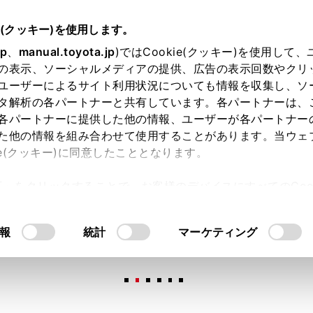
e(クッキー)を使用します。
jp
、
manual.toyota.jp
)ではCookie(クッキー)を使用して
の表示、ソーシャルメディアの提供、広告の表示回数やクリ
ユーザーによるサイト利用状況についても情報を収集し、ソ
タ解析の各パートナーと共有しています。各パートナーは、
各パートナーに提供した他の情報、ユーザーが各パートナー
た他の情報を組み合わせて使用することがあります。当ウェ
オンライン購入
お気に入り
保存した見積り
閲覧履歴
お住まいの地
ie(クッキー)に同意したこととなります。
許可」をクリックすることで、お客様のデバイスにすべてのCook
意したことになります。Cookie(クッキー)のオプトアウト
るにあたっては、当社の「
Cookie（クッキー）情報の取り
報
統計
マーケティング