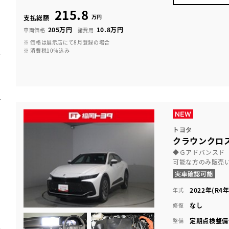
215.8
万円
支払総額
205万円
10.8万円
車両価格
諸費用
※ 価格は展示店にて8月登録の場合
※ 消費税10％込み
トヨタ
クラウンクロ
◆Ｇアドバンスド
可能な方のみ販売
2022年(R4年
年式
なし
修復
定期点検整備
整備