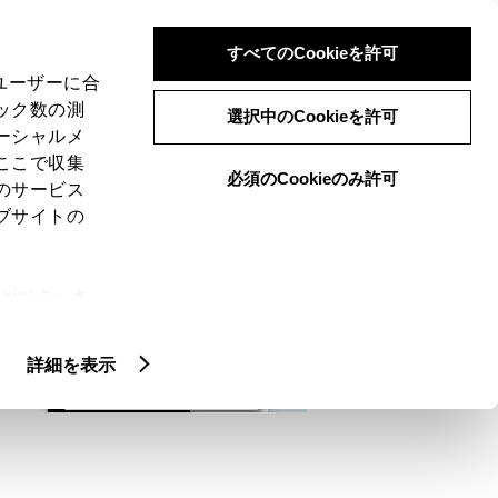
検索
メニュー
ログイン
すべてのCookieを許可
、ユーザーに合
ック数の測
選択中のCookieを許可
ーシャルメ
ここで収集
必須のCookieのみ許可
メニュー
のサービス
ブサイトの
域
未設定
ie(クッキ
、設定の変
扱いについ
詳細を表示