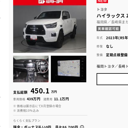
トヨタ
ハイラックス 
福岡県／長崎県ま
2023年(R5年
年式
なし
修復
定期点検整備
整備
福岡トヨタ／長崎
450.1
万円
支払総額
439万円
11.1万円
車両価格
諸費用
※ 価格は展示店にて8月登録の場合
※ 消費税10％込み
らくらく支払プラン
頭金・ボーナス払い0円 月々86,700円