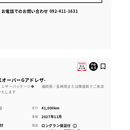
お電話でのお問い合わせ
092-411-1631
スオーバーGアドレザ-
 レザーパッケージ◆ 福岡県／長崎県または隣接県でご来店
いたします
)
41,000km
走行
2027年11月
車検
付
保証
ロングラン保証付