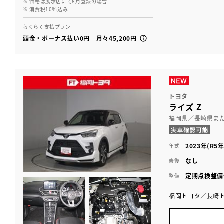
※ 価格は展示店にて8月登録の場合
※ 消費税10％込み
らくらく支払プラン
頭金・ボーナス払い0円 月々45,200円
トヨタ
ライズ Z
福岡県／長崎県ま
2023年(R5年
年式
なし
修復
定期点検整備
整備
福岡トヨタ／長崎