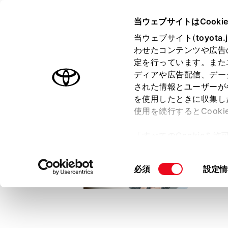
TOYOTA
当ウェブサイトはCooki
当ウェブサイト(
toyota.
わせたコンテンツや広告
ラインアップ
オーナーサポート
トピックス
定を行っています。また
ディアや広告配信、デー
トヨタ認定中古車
された情報とユーザーが
を使用したときに収集し
中古車を探す
トヨタ認定中古車の魅力
3つの買い方
使用を続行するとCook
「すべてのCookieを
ー)が保存されることに同
更、同意を撤回したりす
同
必須
設定情
て
」をご覧ください。
意
の
選
択