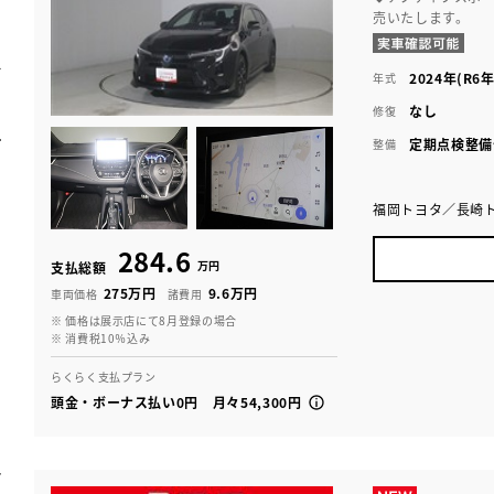
売いたします。
2024年(R6年
年式
なし
修復
定期点検整備
整備
福岡トヨタ／長崎
284.6
万円
支払総額
275万円
9.6万円
車両価格
諸費用
※ 価格は展示店にて8月登録の場合
※ 消費税10％込み
らくらく支払プラン
頭金・ボーナス払い0円 月々54,300円