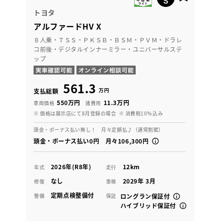
トヨタ
アルファードHV X
８人乗・ＴＳＳ・ＰＫＳＢ・ＢＳＭ・ＰＶＭ・ドラレ
コ前後・デジタルインナーミラー・ユニバーサルステ
ップ
561.3
万円
支払総額
550万円
11.3万円
車両価格
諸費用
※ 価格は展示店にて8月登録の場合
※ 消費税10％込み
頭金・ボーナス払い無し！ 月々定額払♪（通常割賦）
頭金・ボーナス払い0円 月々106,300円
2026年(R8年)
12km
年式
走行
なし
2029年 3月
修復
車検
定期点検整備付
整備
保証
ロングラン保証付
ハイブリッド保証付