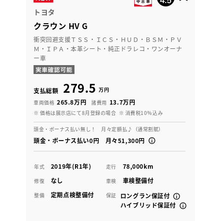
トヨタ
クラウン HV G
衝突回避支援ＴＳＳ・ＩＣＳ・ＨＵＤ・ＢＳＭ・ＰＶ
Ｍ・ＩＰＡ・本革シート・純正ドラレコ・ワンオーナ
ー車
279.5
万円
支払総額
265.8万円
13.7万円
車両価格
諸費用
※ 価格は展示店にて8月登録の場合
※ 消費税10％込み
頭金・ボーナス払い無し！ 月々定額払♪（通常割賦）
頭金・ボーナス払い0円 月々51,300円
2019年(R1年)
78,000km
年式
走行
なし
車検整備付
修復
車検
定期点検整備付
整備
保証
ロングラン保証付
ハイブリッド保証付