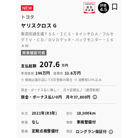
トヨタ
ヤリスクロス G
衝突回避支援ＴＳＳ・ＩＣＳ・８インチＤＡ／フルセ
グＴＶ・ＣＤ／ＤＶＤデッキ・バックモニター・１６
ＡＷ
207.6
万円
支払総額
196万円
11.6万円
車両価格
諸費用
※ 価格は展示店にて8月登録の場合
※ 消費税10％込み
頭金・ボーナス払い無し！ 月々定額払♪（通常割賦）
頭金・ボーナス払い0円 月々37,800円
2021年(R3年)
18,000km
年式
走行
なし
車検整備付
修復
車検
定期点検整備付
整備
保証
ロングラン保証付