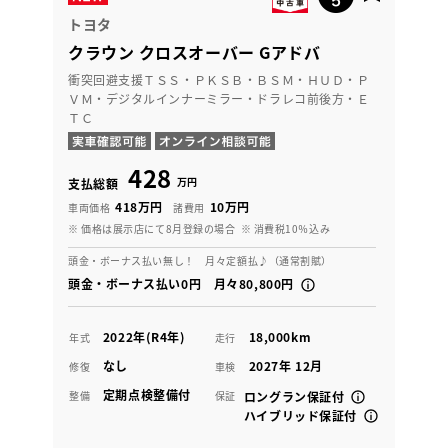
トヨタ
クラウン クロスオーバー Gアドバ
衝突回避支援ＴＳＳ・ＰＫＳＢ・ＢＳＭ・ＨＵＤ・Ｐ
ＶＭ・デジタルインナーミラー・ドラレコ前後方・Ｅ
ＴＣ
428
万円
支払総額
418万円
10万円
車両価格
諸費用
※ 価格は展示店にて8月登録の場合
※ 消費税10％込み
頭金・ボーナス払い無し！ 月々定額払♪（通常割賦）
頭金・ボーナス払い0円 月々80,800円
2022年(R4年)
18,000km
年式
走行
なし
2027年 12月
修復
車検
定期点検整備付
整備
保証
ロングラン保証付
ハイブリッド保証付