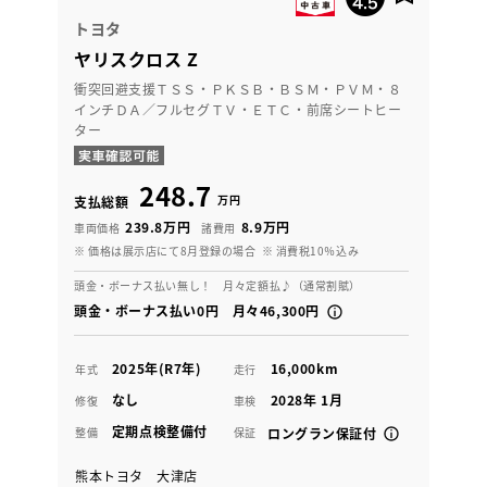
トヨタ
ヤリスクロス Z
衝突回避支援ＴＳＳ・ＰＫＳＢ・ＢＳＭ・ＰＶＭ・８
インチＤＡ／フルセグＴＶ・ＥＴＣ・前席シートヒー
ター
248.7
万円
支払総額
239.8万円
8.9万円
車両価格
諸費用
※ 価格は展示店にて8月登録の場合
※ 消費税10％込み
頭金・ボーナス払い無し！ 月々定額払♪（通常割賦）
頭金・ボーナス払い0円 月々46,300円
2025年(R7年)
16,000km
年式
走行
なし
2028年 1月
修復
車検
定期点検整備付
整備
保証
ロングラン保証付
熊本トヨタ 大津店