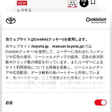
レクサス
CT200h バージョンL
プリクラッシュセーフティ・本革シート・ＥＴＣ・バッ
クモニター・クリアランスソナー・純正１６ＡＷ
当ウェブサイトはCookie(クッキー)を使用します。
111.2
万円
支払総額
当ウェブサイト(
toyota.jp
、
manual.toyota.jp
)では
102万円
9.2万円
車両価格
諸費用
Cookie(クッキー)を使用して、ユーザーに合わせたコンテン
※ 価格は展示店にて8月登録の場合
※ 消費税10％込み
ツや広告の表示、ソーシャルメディアの提供、広告の表示回
数やクリック数の測定を行っています。またユーザーによる
頭金・ボーナス払い無し！ 月々定額払♪（通常割賦）
サイト利用状況についても情報を収集し、ソーシャルメディ
頭金・ボーナス払い0円 月々19,700円
アや広告配信、データ解析の各パートナーと共有していま
す。各パートナーは、ここで収集された情報とユーザーが各
パートナーに提供した他の情報、ユーザーが各パートナーの
2014年(H26年)
112,000km
年式
走行
サービスを使用したときに収集した他の情報を組み合わせて
なし
2027年 7月
修復
車検
使用することがあります。当ウェブサイトの使用を続行する
定期点検整備付
整備
保証
ロングラン保証付
同
とCookie(クッキー)に同意したこととなります。
必須
ハイブリッド保証付
意
の
「すべてのCookieを許可」をクリックすることで、お客様の