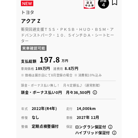
トヨタ
アクア Z
衝突回避支援ＴＳＳ・ＰＫＳＢ・ＨＵＤ・ＢＳＭ・ア
ドバンストパーク・１０．５インチＤＡ・シートヒー
ター
197.8
万円
支払総額
189万円
8.8万円
車両価格
諸費用
※ 価格は展示店にて8月登録の場合
※ 消費税10％込み
頭金・ボーナス払い無し！ 月々定額払♪（通常割賦）
頭金・ボーナス払い0円 月々36,500円
2022年(R4年)
14,000km
年式
走行
なし
2027年 12月
修復
車検
定期点検整備付
整備
保証
ロングラン保証付
ハイブリッド保証付