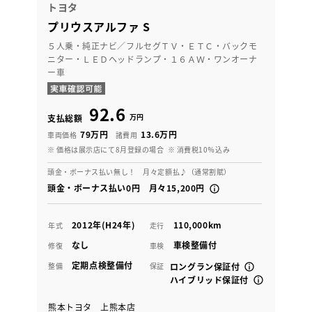
トヨタ
プリウスアルファ S
５人乗・純正ナビ／フルセグＴＶ・ＥＴＣ・バックモ
ニター・ＬＥＤヘッドランプ・１６ＡＷ・ワンオーナ
ー車
92.6
万円
支払総額
79万円
13.6万円
車両価格
諸費用
※ 価格は展示店にて8月登録の場合
※ 消費税10％込み
頭金・ボーナス払い無し！ 月々定額払♪（通常割賦）
頭金・ボーナス払い0円 月々15,200円
2012年(H24年)
110,000km
年式
走行
なし
車検整備付
修復
車検
定期点検整備付
整備
保証
ロングラン保証付
ハイブリッド保証付
熊本トヨタ 上熊本店