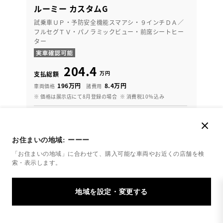
ルーミー カスタムG
試乗車ＵＰ・予防安全機能スマアシ・９インチＤＡ／
フルセグＴＶ・パノラミックビュー・前席シートヒー
ター
204.4
万円
支払総額
196万円
8.4万円
車両価格
諸費用
※ 価格は展示店にて8月登録の場合
※ 消費税10％込み
頭金・ボーナス払い無し！ 月々定額払♪（通常割賦）
頭金・ボーナス払い0円 月々37,800円
お住まいの地域:
ーーー
2025年(R7年)
13,000km
年式
走行
「お住まいの地域」に合わせて、購入可能な車両やお近くの店舗を
検
索・表示します。
なし
2028年 1月
修復
車検
定期点検整備付
整備
保証
ロングラン保証付
熊本トヨタ 阿蘇店
各種お問い合わせ