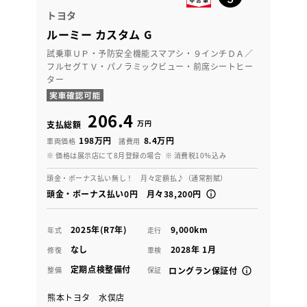
トヨタ
ルーミー カスタム G
試乗車ＵＰ・予防安全機能スマアシ・９インチＤＡ／
フルセグＴＶ・パノラミックビュー・前席シートヒー
ター
206.4
万円
支払総額
198万円
8.4万円
車両価格
諸費用
※ 価格は展示店にて8月登録の場合
※ 消費税10％込み
頭金・ボーナス払い無し！ 月々定額払♪（通常割賦）
頭金・ボーナス払い0円 月々38,200円
2025年(R7年)
9,000km
年式
走行
なし
2028年 1月
修復
車検
定期点検整備付
整備
保証
ロングラン保証付
熊本トヨタ 水俣店