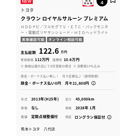
トヨタ
クラウン ロイヤルサルーン プレミアム
ＨＤＤナビ／フルセグＴＶ・ＥＴＣ・バックモニタ
ー・電動式リヤサンシェード・ＨＩＤヘッドライト
122.6
万円
支払総額
112万円
10.6万円
車両価格
諸費用
※ 価格は展示店にて8月登録の場合
※ 消費税10％込み
頭金・ボーナス払い無し！ 月々定額払♪（通常割賦）
頭金・ボーナス払い0円 月々21,600円
2013年(H25年)
45,000km
年式
走行
なし
2028年 1月
修復
車検
定期点検整備付
整備
保証
ロングラン保証付
熊本トヨタ 八代店