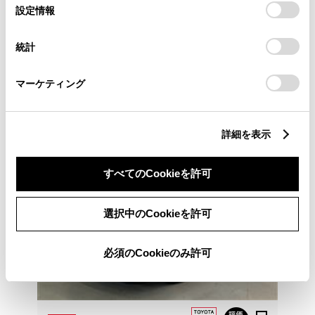
熊本トヨタ 水俣店
選
デバイスにすべてのCookie(クッキー)が保存されることに同
設定情報
択
意したことになります。Cookie(クッキー)のオプトアウト、
各種お問い合わせ
設定の変更、同意を撤回したりするにあたっては、当社の
統計
「
Cookie（クッキー）情報の取り扱いについて
」をご覧くだ
さい。
0966-63-4185
マーケティング
詳細を表示
すべてのCookieを許可
選択中のCookieを許可
必須のCookieのみ許可