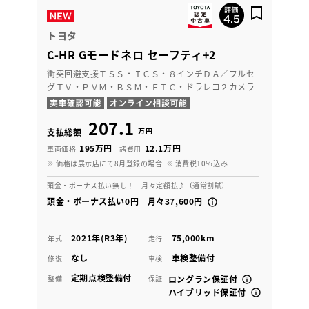
トヨタ
C-HR Gモードネロ セーフティ+2
衝突回避支援ＴＳＳ・ＩＣＳ・８インチＤＡ／フルセ
グＴＶ・ＰＶＭ・ＢＳＭ・ＥＴＣ・ドラレコ２カメラ
207.1
万円
支払総額
195万円
12.1万円
車両価格
諸費用
※ 価格は展示店にて8月登録の場合
※ 消費税10％込み
頭金・ボーナス払い無し！ 月々定額払♪（通常割賦）
頭金・ボーナス払い0円 月々37,600円
2021年(R3年)
75,000km
年式
走行
なし
車検整備付
修復
車検
定期点検整備付
整備
保証
ロングラン保証付
ハイブリッド保証付