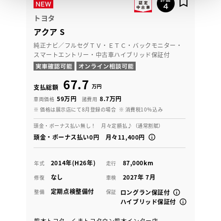
トヨタ
アクア S
純正ナビ／フルセグＴＶ・ＥＴＣ・バックモニター・
スマートエントリー・中古車ハイブリッド保証付
67.7
万円
支払総額
59万円
8.7万円
車両価格
諸費用
※ 価格は展示店にて8月登録の場合
※ 消費税10％込み
頭金・ボーナス払い無し！ 月々定額払♪（通常割賦）
頭金・ボーナス払い0円 月々11,400円
2014年(H26年)
87,000km
年式
走行
なし
2027年 7月
修復
車検
定期点検整備付
整備
保証
ロングラン保証付
ハイブリッド保証付
熊本トヨタ くまトヨタウン熊本インター店