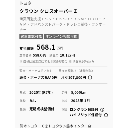
トヨタ
クラウン クロスオーバー Z
衝突回避支援ＴＳＳ・ＰＫＳＢ・ＢＳＭ・ＨＵＤ・Ｐ
ＶＭ・アドバンストパーク・ドラレコ前後・ワンオー
ナー
568.1
万円
支払総額
558万円
10.1万円
車両価格
諸費用
※ 価格は展示店にて8月登録の場合
※ 消費税10％込み
頭金・ボーナス払い無し！ 月々定額払♪（通常割賦）
頭金・ボーナス払い0円 月々107,800円
2025年(R7年)
5,000km
年式
走行
なし
2028年 1月
修復
車検
定期点検整備付
整備
保証
ロングラン保証付
ハイブリッド保証付
熊本トヨタ くまトヨタウン熊本インター店