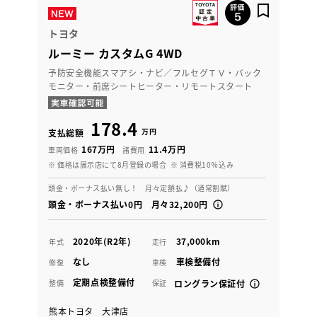
トヨタ
ルーミー カスタムG 4WD
予防安全機能スマアシ・ナビ／フルセグＴＶ・バック
モニター・前席シートヒーター・リモートスタート
178.4
万円
支払総額
167万円
11.4万円
車両価格
諸費用
※ 価格は展示店にて8月登録の場合
※ 消費税10％込み
頭金・ボーナス払い無し！ 月々定額払♪（通常割賦）
頭金・ボーナス払い0円 月々32,200円
2020年(R2年)
37,000km
年式
走行
なし
車検整備付
修復
車検
定期点検整備付
整備
保証
ロングラン保証付
熊本トヨタ 大津店