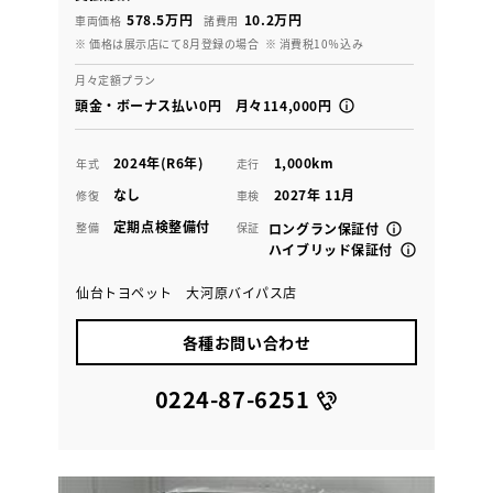
578.5万円
10.2万円
車両価格
諸費用
※ 価格は展示店にて8月登録の場合
※ 消費税10％込み
月々定額プラン
頭金・ボーナス払い0円 月々114,000円
2024年(R6年)
1,000km
年式
走行
なし
2027年 11月
修復
車検
定期点検整備付
整備
保証
ロングラン保証付
ハイブリッド保証付
仙台トヨペット 大河原バイパス店
各種お問い合わせ
0224-87-6251