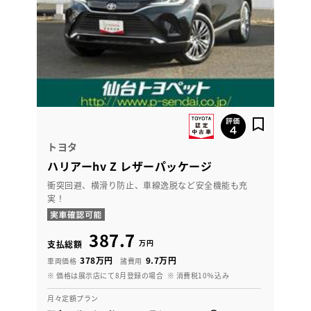
トヨタ
ハリアーhv Z レザーパッケージ
衝突回避、横滑り防止、車線逸脱など安全機能も充
実！
387.7
万円
支払総額
378万円
9.7万円
車両価格
諸費用
※ 価格は展示店にて8月登録の場合
※ 消費税10％込み
月々定額プラン