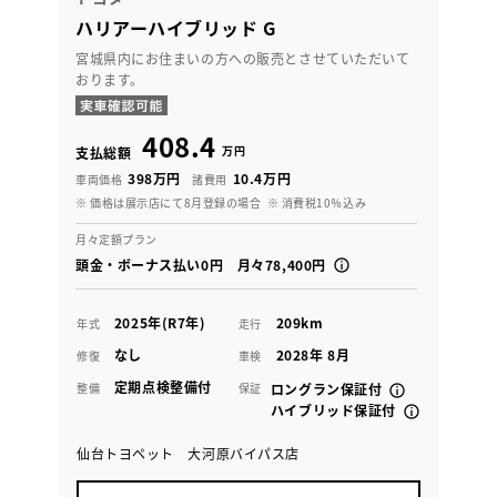
ハリアーハイブリッド G
宮城県内にお住まいの方への販売とさせていただいて
おります。
408.4
万円
支払総額
398万円
10.4万円
車両価格
諸費用
※ 価格は展示店にて8月登録の場合
※ 消費税10％込み
月々定額プラン
頭金・ボーナス払い0円 月々78,400円
2025年(R7年)
209km
年式
走行
なし
2028年 8月
修復
車検
定期点検整備付
整備
保証
ロングラン保証付
ハイブリッド保証付
仙台トヨペット 大河原バイパス店