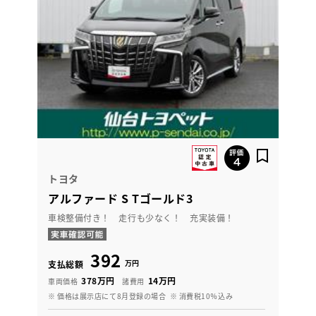
トヨタ
アルファード S Tゴールド3
車検整備付き！ 走行も少なく！ 充実装備！
392
万円
支払総額
378万円
14万円
車両価格
諸費用
※ 価格は展示店にて8月登録の場合
※ 消費税10％込み