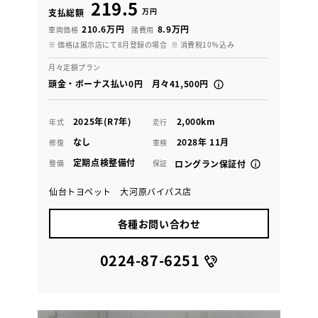
219.5
万円
支払総額
210.6万円
8.9万円
車両価格
諸費用
※ 価格は展示店にて8月登録の場合
※ 消費税10％込み
月々定額プラン
頭金・ボーナス払い0円 月々41,500円
2025年(R7年)
2,000km
年式
走行
なし
2028年 11月
修復
車検
定期点検整備付
整備
保証
ロングラン保証付
仙台トヨペット 大河原バイパス店
各種お問い合わせ
0224-87-6251