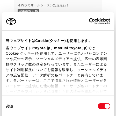
４ＷＤでオールシーズン安定走行！！
228.9
万円
支払総額
220万円
8.9万円
車両価格
諸費用
※ 価格は展示店にて8月登録の場合
※ 消費税10％込み
当ウェブサイトはCookie(クッキー)を使用します。
月々定額プラン
当ウェブサイト(
toyota.jp
、
manual.toyota.jp
)では
頭金・ボーナス払い0円 月々43,300円
Cookie(クッキー)を使用して、ユーザーに合わせたコンテン
ツや広告の表示、ソーシャルメディアの提供、広告の表示回
2025年(R7年)
2,000km
年式
走行
数やクリック数の測定を行っています。またユーザーによる
なし
2028年 9月
サイト利用状況についても情報を収集し、ソーシャルメディ
修復
車検
アや広告配信、データ解析の各パートナーと共有していま
定期点検整備付
整備
保証
ロングラン保証付
す。各パートナーは、ここで収集された情報とユーザーが各
パートナーに提供した他の情報、ユーザーが各パートナーの
仙台トヨペット 大河原バイパス店
サービスを使用したときに収集した他の情報を組み合わせて
使用することがあります。当ウェブサイトの使用を続行する
各種お問い合わせ
同
とCookie(クッキー)に同意したこととなります。
必須
意
0224-87-6251
の
「すべてのCookieを許可」をクリックすることで、お客様の