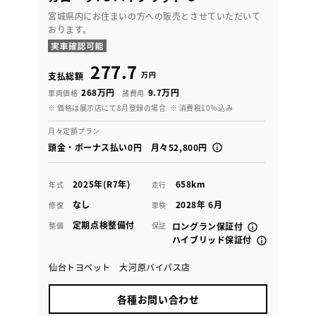
宮城県内にお住まいの方への販売とさせていただいて
おります。
277.7
万円
支払総額
268万円
9.7万円
車両価格
諸費用
※ 価格は展示店にて8月登録の場合
※ 消費税10％込み
月々定額プラン
頭金・ボーナス払い0円 月々52,800円
2025年(R7年)
658km
年式
走行
なし
2028年 6月
修復
車検
定期点検整備付
整備
保証
ロングラン保証付
ハイブリッド保証付
仙台トヨペット 大河原バイパス店
各種お問い合わせ