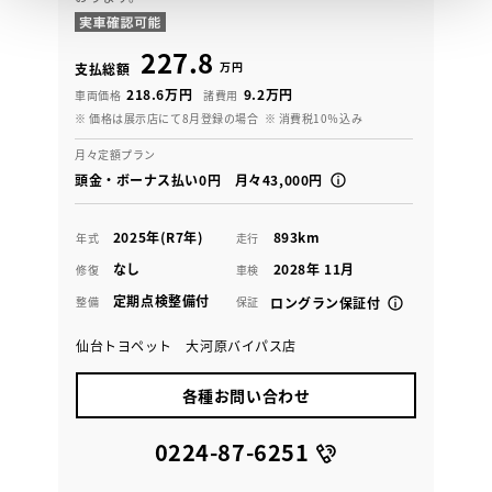
227.8
万円
支払総額
218.6万円
9.2万円
車両価格
諸費用
※ 価格は展示店にて8月登録の場合
※ 消費税10％込み
月々定額プラン
頭金・ボーナス払い0円 月々43,000円
2025年(R7年)
893km
年式
走行
なし
2028年 11月
修復
車検
定期点検整備付
整備
保証
ロングラン保証付
仙台トヨペット 大河原バイパス店
各種お問い合わせ
0224-87-6251