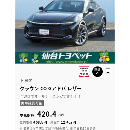
トヨタ
クラウン CO Gアドバ レザー
４ＷＤでオールシーズン安定走行！！
420.4
万円
支払総額
408万円
12.4万円
車両価格
諸費用
※ 価格は展示店にて8月登録の場合
※ 消費税10％込み