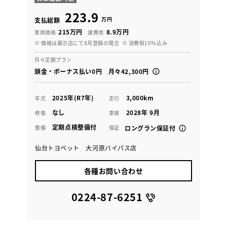
223.9
万円
支払総額
215万円
8.9万円
車両価格
諸費用
※ 価格は展示店にて8月登録の場合
※ 消費税10％込み
月々定額プラン
頭金・ボーナス払い0円 月々42,300円
2025年(R7年)
3,000km
年式
走行
なし
2028年 9月
修復
車検
定期点検整備付
整備
保証
ロングラン保証付
仙台トヨペット 大河原バイパス店
各種お問い合わせ
0224-87-6251