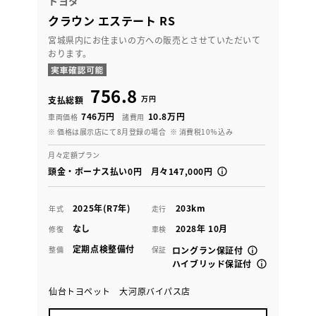
トヨタ
クラウン エステート RS
宮城県内にお住まいの方への販売とさせていただいて
おります。
756.8
万円
支払総額
746万円
10.8万円
車両価格
諸費用
※ 価格は展示店にて8月登録の場合
※ 消費税10％込み
月々定額プラン
頭金・ボーナス払い0円 月々147,000円
2025年(R7年)
203km
年式
走行
なし
2028年 10月
修復
車検
定期点検整備付
整備
保証
ロングラン保証付
ハイブリッド保証付
仙台トヨペット 大河原バイパス店