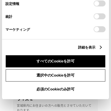
選
デバイスにすべてのCookie(クッキー)が保存されることに同
設定情報
択
意したことになります。Cookie(クッキー)のオプトアウト、
設定の変更、同意を撤回したりするにあたっては、当社の
統計
「
Cookie（クッキー）情報の取り扱いについて
」をご覧くだ
さい。
マーケティング
詳細を表示
すべてのCookieを許可
選択中のCookieを許可
必須のCookieのみ許可
トヨタ
ライズ Z
宮城県内にお住まいの方への販売とさせていただいて
おります。