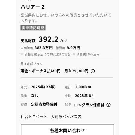
ハリアー Z
宮城県内にお住まいの方への販売とさせていただいて
おります。
392.2
万円
支払総額
382.3万円
9.9万円
車両価格
諸費用
※ 価格は展示店にて8月登録の場合
※ 消費税10％込み
月々定額プラン
頭金・ボーナス払い0円 月々75,300円
2025年(R7年)
1,000km
年式
走行
なし
2028年 8月
修復
車検
定期点検整備付
整備
保証
ロングラン保証付
仙台トヨペット 大河原バイパス店
各種お問い合わせ