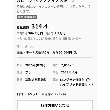
宮城県内にお住まいの方への販売とさせていただいて
おります。
314.4
万円
支払総額
304.7万円
9.7万円
車両価格
諸費用
※ 価格は展示店にて8月登録の場合
※ 消費税10％込み
月々定額プラン
頭金・ボーナス払い0円 月々60,000円
2025年(R7年)
7,000km
年式
走行
なし
2028年 6月
修復
車検
定期点検整備付
整備
保証
ロングラン保証付
ハイブリッド保証付
仙台トヨペット 大河原バイパス店
各種お問い合わせ