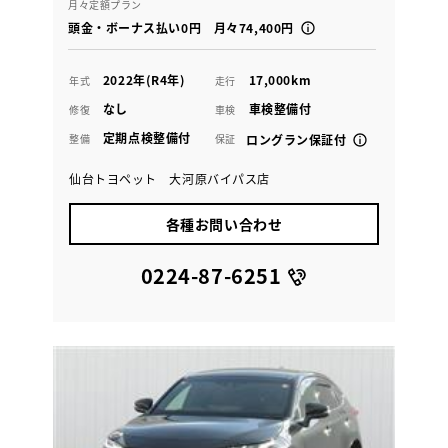
月々定額プラン
頭金・ボーナス払い0円 月々74,400円
2022年(R4年)
17,000km
年式
走行
なし
車検整備付
修復
車検
定期点検整備付
整備
保証
ロングラン保証付
仙台トヨペット 大河原バイパス店
各種お問い合わせ
0224-87-6251