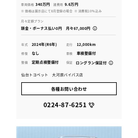
340万円
9.6万円
車両価格
諸費用
※ 価格は展示店にて8月登録の場合
※ 消費税10％込み
月々定額プラン
頭金・ボーナス払い0円 月々67,000円
2024年(R6年)
12,000km
年式
走行
なし
車検整備付
修復
車検
定期点検整備付
整備
保証
ロングラン保証付
仙台トヨペット 大河原バイパス店
各種お問い合わせ
0224-87-6251