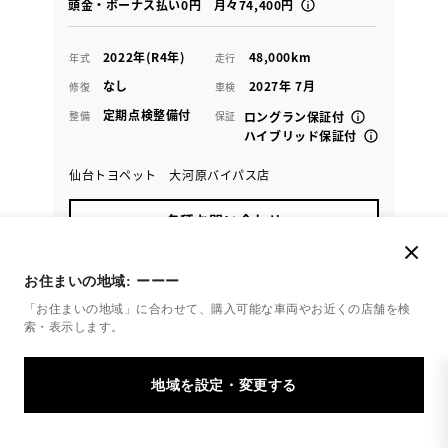
頭金・ボーナス払い0円 月々74,400円
2022年(R4年)
48,000km
年式
走行
なし
2027年 7月
修復
車検
定期点検整備付
整備
保証
ロングラン保証付
ハイブリッド保証付
仙台トヨペット 大河原バイパス店
各種お問い合わせ
0224-87-6251
お住まいの地域:
ーーー
「お住まいの地域」に合わせて、購入可能な車両やお近くの店舗を
検
索・表示します。