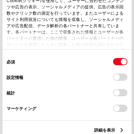
Cookie(クッキー)を使用して、ユーザーに合わせたコンテン
ツや広告の表示、ソーシャルメディアの提供、広告の表示回
トヨタ認定中古車
数やクリック数の測定を行っています。またユーザーによる
サイト利用状況についても情報を収集し、ソーシャルメディ
トヨタ認定中古車ライト
アや広告配信、データ解析の各パートナーと共有していま
オンライン購入できる中古車のみ表示
す。各パートナーは、ここで収集された情報とユーザーが各
パートナーに提供した他の情報、ユーザーが各パートナーの
サービスを使用したときに収集した他の情報を組み合わせて
条件に該当する物件は見つかりませんでした。検索条件を変更
使用することがあります。当ウェブサイトの使用を続行する
同
してもう一度検索をしてください。
とCookie(クッキー)に同意したこととなります。
必須
意
の
「すべてのCookieを許可」をクリックすることで、お客様の
選
デバイスにすべてのCookie(クッキー)が保存されることに同
設定情報
択
意したことになります。Cookie(クッキー)のオプトアウト、
設定の変更、同意を撤回したりするにあたっては、当社の
統計
地域・都道府県から探す
「
Cookie（クッキー）情報の取り扱いについて
」をご覧くだ
さい。
マーケティング
ボディカラーから探す
詳細を表示
装備から探す