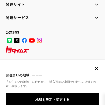
関連サイト
関連サービス
公式SNS
LINE
X
Facebook
YouTube
Instagram
トヨタイムズ
TOYOTA Mail Magazine
登録はこちら
お住まいの地域:
ーーー
「お住まいの地域」に合わせて、購入可能な車両やお近くの店舗を
検
索・表示します。
サイトマップ
サイト利用について
個人情報の取扱いについて
TOYOTAアカウント利用規約
反社会的勢力に対する基本方針
企業情報
リコール情報