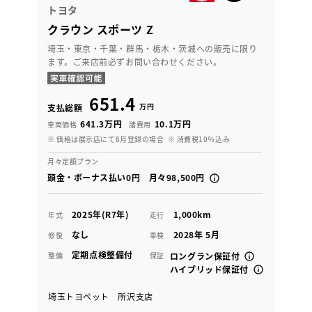
トヨタ
クラウン スポーツ Z
埼玉・東京・千葉・群馬・栃木・茨城への販売に限り
ます。ご来店前必ずお問い合わせください。
651.4
万円
支払総額
641.3万円
10.1万円
車両価格
諸費用
※ 価格は展示店にて8月登録の場合
※ 消費税10％込み
月々定額プラン
頭金・ボーナス払い0円 月々98,500円
2025年(R7年)
1,000km
年式
走行
なし
2028年 5月
修復
車検
定期点検整備付
整備
保証
ロングラン保証付
ハイブリッド保証付
埼玉トヨペット 所沢支店