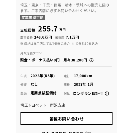
埼玉・東京・千葉・群馬・栃木・茨城への販売に限り
ます。ご来店前に必ずお問い合わせください。
255.7
万円
支払総額
248.6万円
7.1万円
車両価格
諸費用
※ 価格は展示店にて8月登録の場合
※ 消費税10％込み
月々定額プラン
頭金・ボーナス払い0円 月々38,200円
2023年(R5年)
17,000km
年式
走行
なし
2027年 1月
修復
車検
定期点検整備付
整備
保証
ロングラン保証付
埼玉トヨペット 所沢支店
各種お問い合わせ