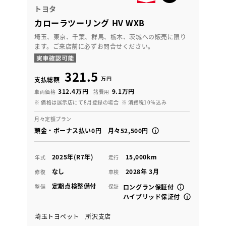
トヨタ
カローラツーリング HV WXB
埼玉、東京、千葉、群馬、栃木、茨城への販売に限り
ます。ご来店前に必ずお問合せください。
321.5
万円
支払総額
312.4万円
9.1万円
車両価格
諸費用
※ 価格は展示店にて8月登録の場合
※ 消費税10％込み
月々定額プラン
頭金・ボーナス払い0円 月々52,500円
2025年(R7年)
15,000km
年式
走行
なし
2028年 3月
修復
車検
定期点検整備付
整備
保証
ロングラン保証付
ハイブリッド保証付
埼玉トヨペット 所沢支店