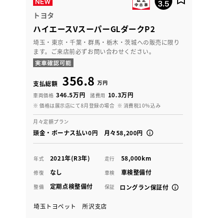
トヨタ
ハイエースVスーパーGLダークP2
埼玉・東京・千葉・群馬・栃木・茨城への販売に限り
ます。ご来店前必ずお問い合わせください。
356.8
万円
支払総額
346.5万円
10.3万円
車両価格
諸費用
※ 価格は展示店にて8月登録の場合
※ 消費税10％込み
月々定額プラン
頭金・ボーナス払い0円 月々58,200円
2021年(R3年)
58,000km
年式
走行
なし
車検整備付
修復
車検
定期点検整備付
整備
保証
ロングラン保証付
埼玉トヨペット 所沢支店