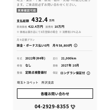
ます。ご来店前必ずお問い合わせください。
432.4
万円
支払総額
422.4万円
10万円
車両価格
諸費用
※ 価格は展示店にて8月登録の場合
※ 消費税10％込み
月々定額プラン
頭金・ボーナス払い0円 月々58,800円
2022年(R4年)
21,000km
年式
走行
なし
2027年 10月
修復
車検
定期点検整備付
整備
保証
ロングラン保証付
埼玉トヨペット 所沢支店
各種お問い合わせ
04-2929-8355