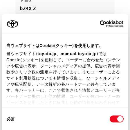
bZ4X Z
埼玉・東京・千葉・群馬・栃木・茨城への販売に限り
ます。ご来店前に必ずお問い合わせください。
387.8
万円
支払総額
当ウェブサイトはCookie(クッキー)を使用します。
379.5万円
8.3万円
車両価格
諸費用
当ウェブサイト(
toyota.jp
、
manual.toyota.jp
)では
※ 価格は展示店にて8月登録の場合
※ 消費税10％込み
Cookie(クッキー)を使用して、ユーザーに合わせたコンテン
月々定額プラン
ツや広告の表示、ソーシャルメディアの提供、広告の表示回
頭金・ボーナス払い0円 月々77,400円
数やクリック数の測定を行っています。またユーザーによる
サイト利用状況についても情報を収集し、ソーシャルメディ
アや広告配信、データ解析の各パートナーと共有していま
2024年(R6年)
7,000km
年式
走行
す。各パートナーは、ここで収集された情報とユーザーが各
なし
2027年 2月
修復
車検
パートナーに提供した他の情報、ユーザーが各パートナーの
定期点検整備付
サービスを使用したときに収集した他の情報を組み合わせて
整備
保証
ロングラン保証付
使用することがあります。当ウェブサイトの使用を続行する
埼玉トヨペット 所沢支店
同
とCookie(クッキー)に同意したこととなります。
必須
意
の
各種お問い合わせ
「すべてのCookieを許可」をクリックすることで、お客様の