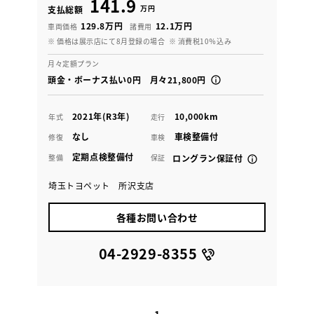
141.9
万円
支払総額
129.8万円
12.1万円
車両価格
諸費用
※ 価格は展示店にて8月登録の場合
※ 消費税10％込み
月々定額プラン
頭金・ボーナス払い0円 月々21,800円
2021年(R3年)
10,000km
年式
走行
なし
車検整備付
修復
車検
定期点検整備付
整備
保証
ロングラン保証付
埼玉トヨペット 所沢支店
各種お問い合わせ
04-2929-8355