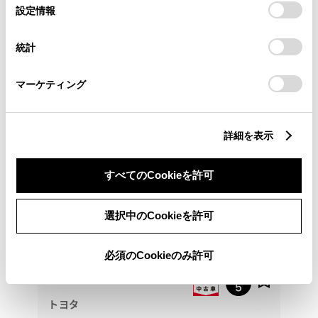
選
デバイスにすべてのCookie(クッキー)が保存されることに同
設定情報
択
意したことになります。Cookie(クッキー)のオプトアウト、
04-2929-8355
設定の変更、同意を撤回したりするにあたっては、当社の
統計
「
Cookie（クッキー）情報の取り扱いについて
」をご覧くだ
さい。
マーケティング
詳細を表示
すべてのCookieを許可
選択中のCookieを許可
必須のCookieのみ許可
トヨタ