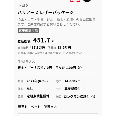
トヨタ
ハリアー Z レザーパッケージ
埼玉・東京・千葉・群馬・栃木・茨城への販売に限り
ます。ご来店前必ずお問い合わせください。
451.7
万円
支払総額
437.8万円
13.9万円
車両価格
諸費用
※ 価格は展示店にて8月登録の場合
※ 消費税10％込み
月々定額プラン
頭金・ボーナス払い0円 月々64,100円
2024年(R6年)
14,000km
年式
走行
なし
車検整備付
修復
車検
定期点検整備付
整備
保証
ロングラン保証付
埼玉トヨペット 所沢支店