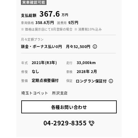
367.6
万円
支払総額
358.6万円
9万円
車両価格
諸費用
※ 価格は展示店にて8月登録の場合
※ 消費税10％込み
月々定額プラン
頭金・ボーナス払い0円 月々52,500円
2021年(R3年)
33,000km
年式
走行
なし
2028年 2月
修復
車検
定期点検整備付
整備
保証
ロングラン保証付
埼玉トヨペット 所沢支店
各種お問い合わせ
04-2929-8355