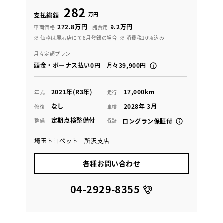
282
万円
支払総額
272.8万円
9.2万円
車両価格
諸費用
※ 価格は展示店にて8月登録の場合
※ 消費税10％込み
月々定額プラン
頭金・ボーナス払い0円 月々39,900円
2021年(R3年)
17,000km
年式
走行
なし
2028年 3月
修復
車検
定期点検整備付
整備
保証
ロングラン保証付
埼玉トヨペット 所沢支店
各種お問い合わせ
04-2929-8355