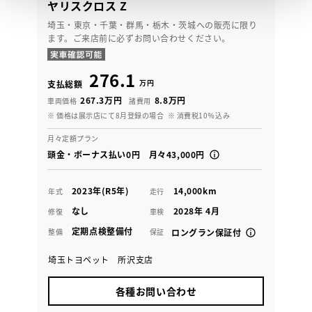
ヤリスクロス Z
埼玉・東京・千葉・群馬・栃木・茨城への販売に限り
ます。ご来店前に必ずお問い合わせください。
276.1
万円
支払総額
267.3万円
8.8万円
車両価格
諸費用
※ 価格は展示店にて8月登録の場合
※ 消費税10％込み
月々定額プラン
頭金・ボーナス払い0円 月々43,000円
2023年(R5年)
14,000km
年式
走行
なし
2028年 4月
修復
車検
定期点検整備付
整備
保証
ロングラン保証付
埼玉トヨペット 所沢支店
各種お問い合わせ