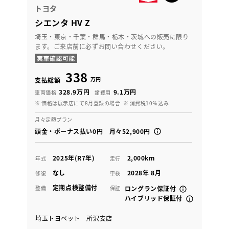
トヨタ
シエンタ HV Z
埼玉・東京・千葉・群馬・栃木・茨城への販売に限り
ます。ご来店前に必ずお問い合わせください。
338
万円
支払総額
328.9万円
9.1万円
車両価格
諸費用
※ 価格は展示店にて8月登録の場合
※ 消費税10％込み
月々定額プラン
頭金・ボーナス払い0円 月々52,900円
2025年(R7年)
2,000km
年式
走行
なし
2028年 8月
修復
車検
定期点検整備付
整備
保証
ロングラン保証付
ハイブリッド保証付
埼玉トヨペット 所沢支店