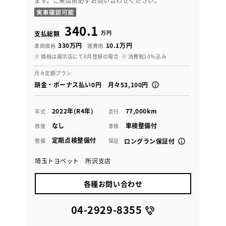
ます。ご来店前必ずお問い合わせください。
340.1
万円
支払総額
330万円
10.1万円
車両価格
諸費用
※ 価格は展示店にて8月登録の場合
※ 消費税10％込み
月々定額プラン
頭金・ボーナス払い0円 月々53,100円
2022年(R4年)
77,000km
年式
走行
なし
車検整備付
修復
車検
定期点検整備付
整備
保証
ロングラン保証付
埼玉トヨペット 所沢支店
各種お問い合わせ
04-2929-8355