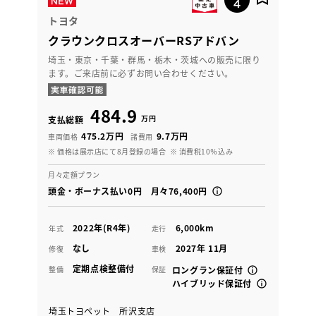
トヨタ
クラウンクロスオーバーRSアドバン
埼玉・東京・千葉・群馬・栃木・茨城への販売に限り
ます。ご来店前に必ずお問い合わせください。
484.9
万円
支払総額
475.2万円
9.7万円
車両価格
諸費用
※ 価格は展示店にて8月登録の場合
※ 消費税10％込み
月々定額プラン
頭金・ボーナス払い0円 月々76,400円
2022年(R4年)
6,000km
年式
走行
なし
2027年 11月
修復
車検
定期点検整備付
整備
保証
ロングラン保証付
ハイブリッド保証付
埼玉トヨペット 所沢支店