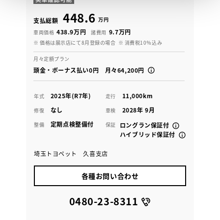
448.6
万円
支払総額
438.9万円
9.7万円
車両価格
諸費用
※ 価格は展示店にて8月登録の場合
※ 消費税10％込み
月々定額プラン
頭金・ボーナス払い0円 月々64,200円
2025年(R7年)
11,000km
年式
走行
なし
2028年 9月
修復
車検
定期点検整備付
整備
保証
ロングラン保証付
ハイブリッド保証付
埼玉トヨペット 久喜支店
各種お問い合わせ
0480-23-8311