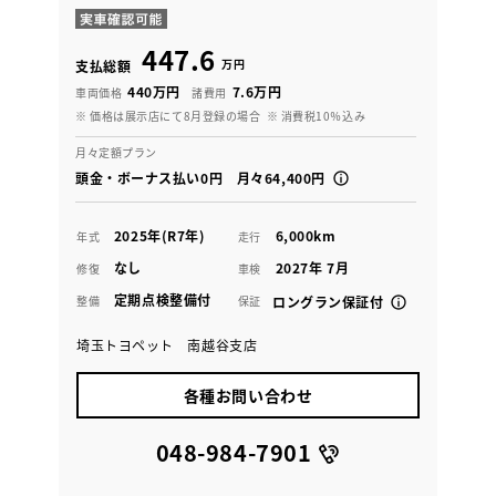
447.6
万円
支払総額
440万円
7.6万円
車両価格
諸費用
※ 価格は展示店にて8月登録の場合
※ 消費税10％込み
月々定額プラン
頭金・ボーナス払い0円 月々64,400円
2025年(R7年)
6,000km
年式
走行
なし
2027年 7月
修復
車検
定期点検整備付
整備
保証
ロングラン保証付
埼玉トヨペット 南越谷支店
各種お問い合わせ
048-984-7901