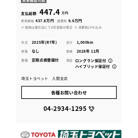
447.4
万円
支払総額
437.8万円
9.6万円
車両価格
諸費用
※ 価格は展示店にて8月登録の場合
※ 消費税10％込み
2025年(R7年)
1,000km
年式
走行
なし
2028年 12月
修復
車検
定期点検整備付
整備
保証
ロングラン保証付
ハイブリッド保証付
埼玉トヨペット 入間支店
各種お問い合わせ
04-2934-1295