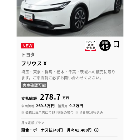
トヨタ
プリウス X
埼玉・東京・群馬・栃木・千葉・茨城への販売に限り
ます。ご来店前に必ずお問い合わせください。
278.7
万円
支払総額
269.5万円
9.2万円
車両価格
諸費用
※ 価格は展示店にて8月登録の場合
※ 消費税10％込み
月々定額プラン
頭金・ボーナス払い0円 月々41,400円