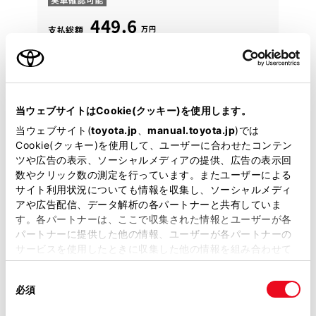
449.6
万円
支払総額
440万円
9.6万円
車両価格
諸費用
※ 価格は展示店にて8月登録の場合
※ 消費税10％込み
月々定額プラン
頭金・ボーナス払い0円 月々67,600円
当ウェブサイトはCookie(クッキー)を使用します。
当ウェブサイト(
toyota.jp
、
manual.toyota.jp
)では
2025年(R7年)
4,000km
年式
走行
Cookie(クッキー)を使用して、ユーザーに合わせたコンテン
なし
2028年 6月
修復
車検
ツや広告の表示、ソーシャルメディアの提供、広告の表示回
数やクリック数の測定を行っています。またユーザーによる
定期点検整備付
整備
保証
ロングラン保証付
サイト利用状況についても情報を収集し、ソーシャルメディ
ハイブリッド保証付
アや広告配信、データ解析の各パートナーと共有していま
す。各パートナーは、ここで収集された情報とユーザーが各
埼玉トヨペット 深谷支店
パートナーに提供した他の情報、ユーザーが各パートナーの
サービスを使用したときに収集した他の情報を組み合わせて
各種お問い合わせ
使用することがあります。当ウェブサイトの使用を続行する
同
とCookie(クッキー)に同意したこととなります。
048-572-1261
必須
意
の
「すべてのCookieを許可」をクリックすることで、お客様の