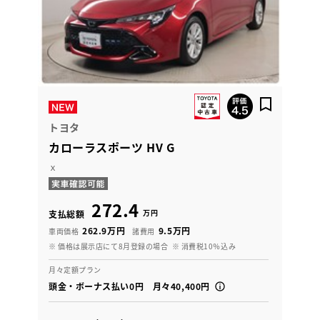
トヨタ
カローラスポーツ HV G
ｘ
272.4
万円
支払総額
262.9万円
9.5万円
車両価格
諸費用
※ 価格は展示店にて8月登録の場合
※ 消費税10％込み
月々定額プラン
頭金・ボーナス払い0円 月々40,400円