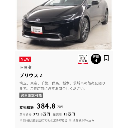
トヨタ
プリウス Z
埼玉、東京、千葉、群馬、栃木、茨城への販売に限り
ます。ご来店前に必ずお問合せください。
384.8
万円
支払総額
371.8万円
13万円
車両価格
諸費用
※ 価格は展示店にて8月登録の場合
※ 消費税10％込み