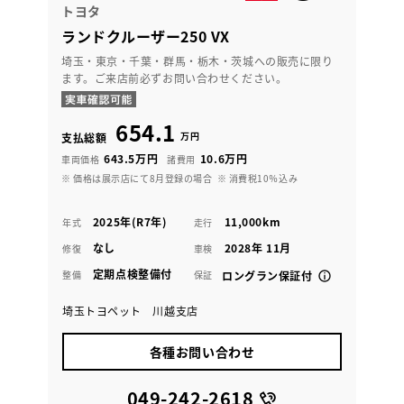
トヨタ
ランドクルーザー250 VX
埼玉・東京・千葉・群馬・栃木・茨城への販売に限り
ます。ご来店前必ずお問い合わせください。
654.1
万円
支払総額
643.5万円
10.6万円
車両価格
諸費用
※ 価格は展示店にて8月登録の場合
※ 消費税10％込み
2025年(R7年)
11,000km
年式
走行
なし
2028年 11月
修復
車検
定期点検整備付
整備
保証
ロングラン保証付
埼玉トヨペット 川越支店
各種お問い合わせ
049-242-2618