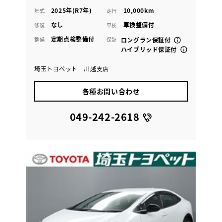
2025年(R7年)
10,000km
年式
走行
なし
車検整備付
修復
車検
定期点検整備付
整備
保証
ロングラン保証付
ハイブリッド保証付
埼玉トヨペット 川越支店
各種お問い合わせ
049-242-2618