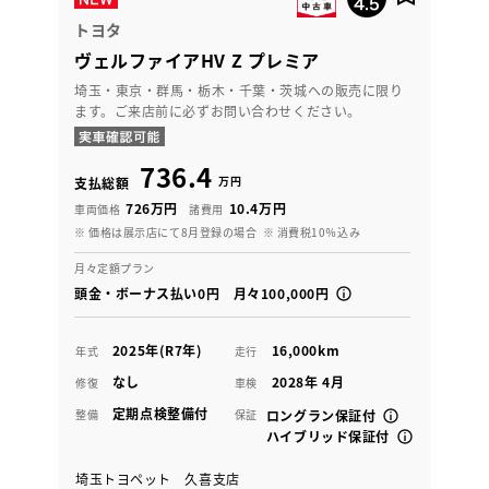
トヨタ
ヴェルファイアHV Z プレミア
埼玉・東京・群馬・栃木・千葉・茨城への販売に限り
ます。ご来店前に必ずお問い合わせください。
736.4
万円
支払総額
726万円
10.4万円
車両価格
諸費用
※ 価格は展示店にて8月登録の場合
※ 消費税10％込み
月々定額プラン
頭金・ボーナス払い0円 月々100,000円
2025年(R7年)
16,000km
年式
走行
なし
2028年 4月
修復
車検
定期点検整備付
整備
保証
ロングラン保証付
ハイブリッド保証付
埼玉トヨペット 久喜支店