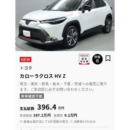
トヨタ
カローラクロス HV Z
埼玉・東京・群馬・栃木・千葉・茨城への販売に限り
ます。ご来店前に必ずお問い合わせください。
396.4
万円
支払総額
387.2万円
9.2万円
車両価格
諸費用
※ 価格は展示店にて8月登録の場合
※ 消費税10％込み