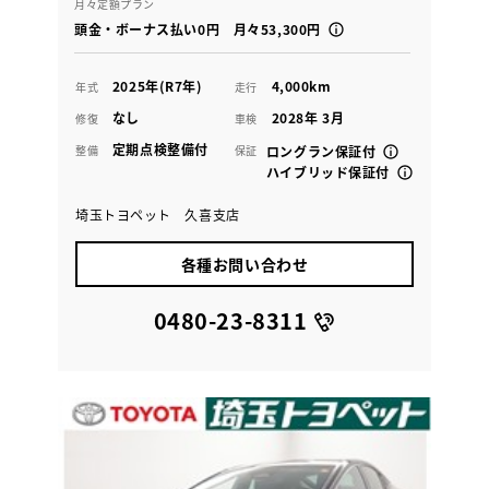
月々定額プラン
頭金・ボーナス払い0円 月々53,300円
2025年(R7年)
4,000km
年式
走行
なし
2028年 3月
修復
車検
定期点検整備付
整備
保証
ロングラン保証付
ハイブリッド保証付
埼玉トヨペット 久喜支店
各種お問い合わせ
0480-23-8311