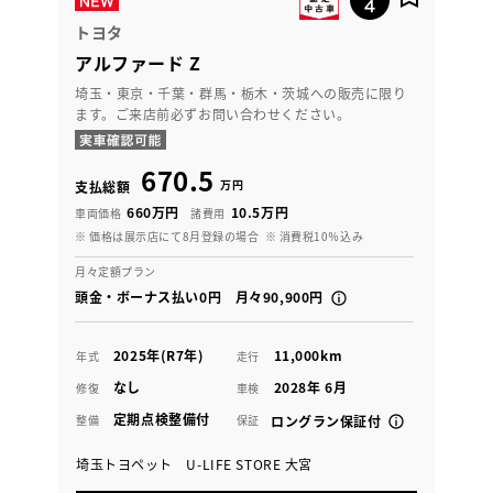
トヨタ
アルファード Z
埼玉・東京・千葉・群馬・栃木・茨城への販売に限り
ます。ご来店前必ずお問い合わせください。
670.5
万円
支払総額
660万円
10.5万円
車両価格
諸費用
※ 価格は展示店にて8月登録の場合
※ 消費税10％込み
月々定額プラン
頭金・ボーナス払い0円 月々90,900円
2025年(R7年)
11,000km
年式
走行
なし
2028年 6月
修復
車検
定期点検整備付
整備
保証
ロングラン保証付
埼玉トヨペット U-LIFE STORE 大宮