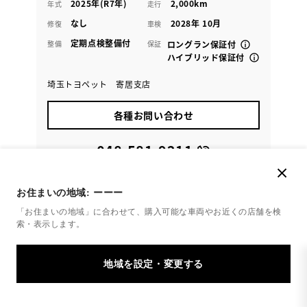
2025年(R7年)
2,000km
年式
走行
なし
2028年 10月
修復
車検
定期点検整備付
整備
保証
ロングラン保証付
ハイブリッド保証付
埼玉トヨペット 寄居支店
各種お問い合わせ
048-581-9211
お住まいの地域:
ーーー
「お住まいの地域」に合わせて、購入可能な車両やお近くの店舗を
検
索・表示します。