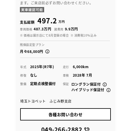
ます。ご来店前必ずお問い合わせください。
497.2
万円
支払総額
487.3万円
9.9万円
車両価格
諸費用
※ 価格は展示店にて8月登録の場合
※ 消費税10％込み
残価設定型プラン
月々68,000円
2025年(R7年)
6,000km
年式
走行
なし
2028年 7月
修復
車検
定期点検整備付
整備
保証
ロングラン保証付
ハイブリッド保証付
埼玉トヨペット ふじみ野支店
各種お問い合わせ
049-266-2882