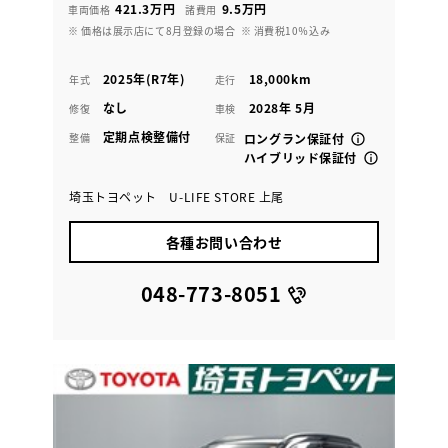
421.3万円
9.5万円
車両価格
諸費用
※ 価格は展示店にて8月登録の場合
※ 消費税10％込み
2025年(R7年)
18,000km
年式
走行
なし
2028年 5月
修復
車検
定期点検整備付
整備
保証
ロングラン保証付
ハイブリッド保証付
埼玉トヨペット U-LIFE STORE 上尾
各種お問い合わせ
048-773-8051