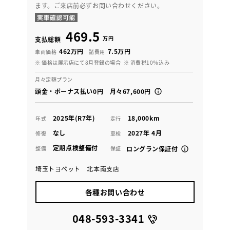
ます。ご来店前必ずお問い合わせください。
469.5
万円
支払総額
462万円
7.5万円
車両価格
諸費用
※ 価格は展示店にて8月登録の場合
※ 消費税10％込み
月々定額プラン
頭金・ボーナス払い0円 月々67,600円
2025年(R7年)
18,000km
年式
走行
なし
2027年 4月
修復
車検
定期点検整備付
整備
保証
ロングラン保証付
埼玉トヨペット 北本南支店
各種お問い合わせ
048-593-3341