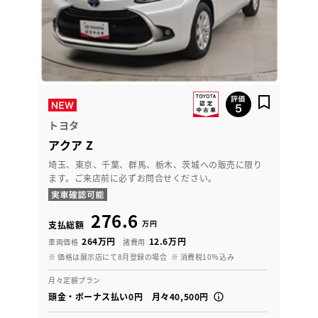
トヨタ
アクア Z
埼玉、東京、千葉、群馬、栃木、茨城への販売に限り
ます。ご来店前に必ずお問合せください。
276.6
万円
支払総額
264万円
12.6万円
車両価格
諸費用
※ 価格は展示店にて8月登録の場合
※ 消費税10％込み
月々定額プラン
頭金・ボーナス払い0円 月々40,500円