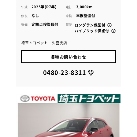
2025年(R7年)
3,000km
年式
走行
なし
車検整備付
修復
車検
定期点検整備付
整備
保証
ロングラン保証付
ハイブリッド保証付
埼玉トヨペット 久喜支店
各種お問い合わせ
0480-23-8311