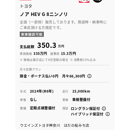
トヨタ
ノア HEV G 8ニンノリ
全国（一部除）販売しております。商談時・納車時に
ご来店頂ける方限定です。
350.3
万円
支払総額
335万円
15.3万円
車両価格
諸費用
※ 価格は展示店にて8月登録の場合
※ 消費税10％込み
月々定額プラン
頭金・ボーナス払い0円 月々66,300円
2024年(R6年)
15,000km
年式
走行
なし
車検整備付
修復
車検
定期点検整備付
整備
保証
ロングラン保証付
ハイブリッド保証付
ウエインズトヨタ神奈川 はだの桜みち店