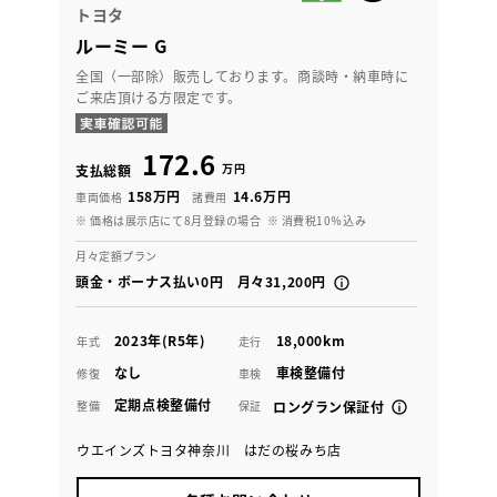
トヨタ
ルーミー G
全国（一部除）販売しております。商談時・納車時に
ご来店頂ける方限定です。
172.6
万円
支払総額
158万円
14.6万円
車両価格
諸費用
※ 価格は展示店にて8月登録の場合
※ 消費税10％込み
月々定額プラン
頭金・ボーナス払い0円 月々31,200円
2023年(R5年)
18,000km
年式
走行
なし
車検整備付
修復
車検
定期点検整備付
整備
保証
ロングラン保証付
ウエインズトヨタ神奈川 はだの桜みち店