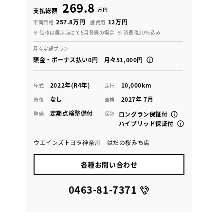
269.8
万円
支払総額
257.8万円
12万円
車両価格
諸費用
※ 価格は展示店にて8月登録の場合
※ 消費税10％込み
月々定額プラン
頭金・ボーナス払い0円 月々51,000円
2022年(R4年)
10,000km
年式
走行
なし
2027年 7月
修復
車検
定期点検整備付
整備
保証
ロングラン保証付
ハイブリッド保証付
ウエインズトヨタ神奈川 はだの桜みち店
各種お問い合わせ
0463-81-7371