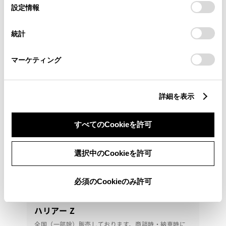
0463-81-7371
選
デバイスにすべてのCookie(クッキー)が保存されることに同
設定情報
択
意したことになります。Cookie(クッキー)のオプトアウト、
設定の変更、同意を撤回したりするにあたっては、当社の
統計
「
Cookie（クッキー）情報の取り扱いについて
」をご覧くだ
さい。
マーケティング
詳細を表示
すべてのCookieを許可
選択中のCookieを許可
必須のCookieのみ許可
トヨタ
ハリアー Z
全国（一部除）販売しております。商談時・納車時に