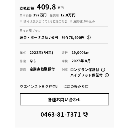
409.8
万円
支払総額
397万円
12.8万円
車両価格
諸費用
※ 価格は展示店にて8月登録の場合
※ 消費税10％込み
月々定額プラン
頭金・ボーナス払い0円 月々78,600円
2022年(R4年)
19,000km
年式
走行
なし
2027年 8月
修復
車検
定期点検整備付
整備
保証
ロングラン保証付
ハイブリッド保証付
ウエインズトヨタ神奈川 はだの桜みち店
各種お問い合わせ
0463-81-7371