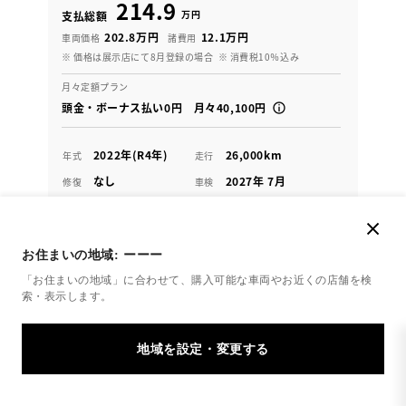
214.9
万円
支払総額
202.8万円
12.1万円
車両価格
諸費用
※ 価格は展示店にて8月登録の場合
※ 消費税10％込み
月々定額プラン
頭金・ボーナス払い0円 月々40,100円
2022年(R4年)
26,000km
年式
走行
なし
2027年 7月
修復
車検
定期点検整備付
整備
保証
ロングラン保証付
ウエインズトヨタ神奈川 はだの桜みち店
お住まいの地域:
ーーー
「お住まいの地域」に合わせて、購入可能な車両やお近くの店舗を
検
各種お問い合わせ
索・表示します。
0463-81-7371