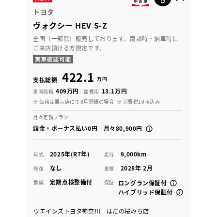
トヨタ
ヴォクシー HEV S-Z
全国（一部除）販売しております。商談時・納車時に
ご来店頂ける方限定です。
422.1
万円
支払総額
409万円
13.1万円
車両価格
諸費用
※ 価格は展示店にて8月登録の場合
※ 消費税10％込み
月々定額プラン
頭金・ボーナス払い0円 月々80,900円
2025年(R7年)
9,000km
年式
走行
なし
2028年 2月
修復
車検
定期点検整備付
整備
保証
ロングラン保証付
ハイブリッド保証付
ウエインズトヨタ神奈川 はだの桜みち店