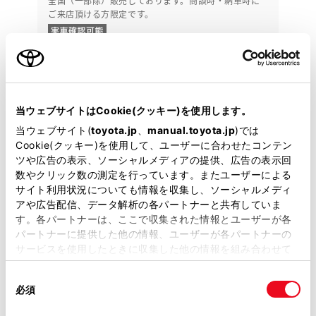
全国（一部除）販売しております。商談時・納車時に
ご来店頂ける方限定です。
411.9
万円
支払総額
399万円
12.9万円
車両価格
諸費用
※ 価格は展示店にて8月登録の場合
※ 消費税10％込み
当ウェブサイトはCookie(クッキー)を使用します。
月々定額プラン
当ウェブサイト(
toyota.jp
、
manual.toyota.jp
)では
頭金・ボーナス払い0円 月々79,000円
Cookie(クッキー)を使用して、ユーザーに合わせたコンテン
ツや広告の表示、ソーシャルメディアの提供、広告の表示回
2024年(R6年)
21,000km
年式
走行
数やクリック数の測定を行っています。またユーザーによる
なし
2027年 10月
サイト利用状況についても情報を収集し、ソーシャルメディ
修復
車検
アや広告配信、データ解析の各パートナーと共有していま
定期点検整備付
整備
保証
ロングラン保証付
す。各パートナーは、ここで収集された情報とユーザーが各
ハイブリッド保証付
パートナーに提供した他の情報、ユーザーが各パートナーの
サービスを使用したときに収集した他の情報を組み合わせて
ウエインズトヨタ神奈川 はだの桜みち店
使用することがあります。当ウェブサイトの使用を続行する
同
とCookie(クッキー)に同意したこととなります。
各種お問い合わせ
必須
意
の
「すべてのCookieを許可」をクリックすることで、お客様の