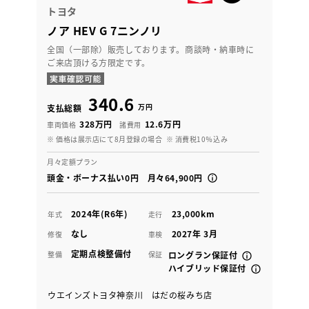
トヨタ
ノア HEV G 7ニンノリ
全国（一部除）販売しております。商談時・納車時に
ご来店頂ける方限定です。
340.6
万円
支払総額
328万円
12.6万円
車両価格
諸費用
※ 価格は展示店にて8月登録の場合
※ 消費税10％込み
月々定額プラン
頭金・ボーナス払い0円 月々64,900円
2024年(R6年)
23,000km
年式
走行
なし
2027年 3月
修復
車検
定期点検整備付
整備
保証
ロングラン保証付
ハイブリッド保証付
ウエインズトヨタ神奈川 はだの桜みち店