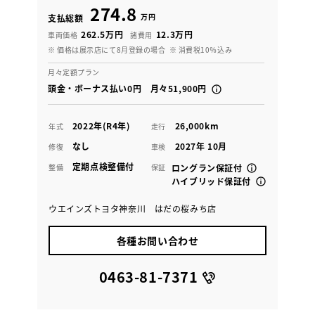
274.8
万円
支払総額
262.5万円
12.3万円
車両価格
諸費用
※ 価格は展示店にて8月登録の場合
※ 消費税10％込み
月々定額プラン
頭金・ボーナス払い0円 月々51,900円
2022年(R4年)
26,000km
年式
走行
なし
2027年 10月
修復
車検
定期点検整備付
整備
保証
ロングラン保証付
ハイブリッド保証付
ウエインズトヨタ神奈川 はだの桜みち店
各種お問い合わせ
0463-81-7371