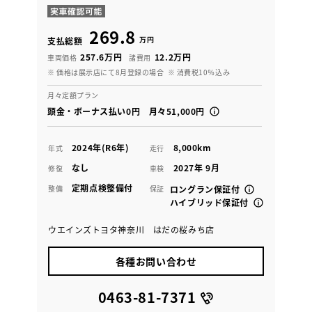
269.8
万円
支払総額
257.6万円
12.2万円
車両価格
諸費用
※ 価格は展示店にて8月登録の場合
※ 消費税10％込み
月々定額プラン
頭金・ボーナス払い0円 月々51,000円
2024年(R6年)
8,000km
年式
走行
なし
2027年 9月
修復
車検
定期点検整備付
整備
保証
ロングラン保証付
ハイブリッド保証付
ウエインズトヨタ神奈川 はだの桜みち店
各種お問い合わせ
0463-81-7371