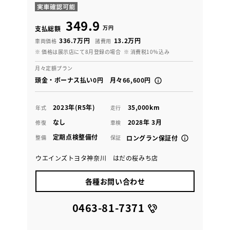
349.9
万円
支払総額
336.7万円
13.2万円
車両価格
諸費用
※ 価格は展示店にて8月登録の場合
※ 消費税10％込み
月々定額プラン
頭金・ボーナス払い0円 月々66,600円
2023年(R5年)
35,000km
年式
走行
なし
2028年 3月
修復
車検
定期点検整備付
整備
保証
ロングラン保証付
ウエインズトヨタ神奈川 はだの桜みち店
各種お問い合わせ
0463-81-7371