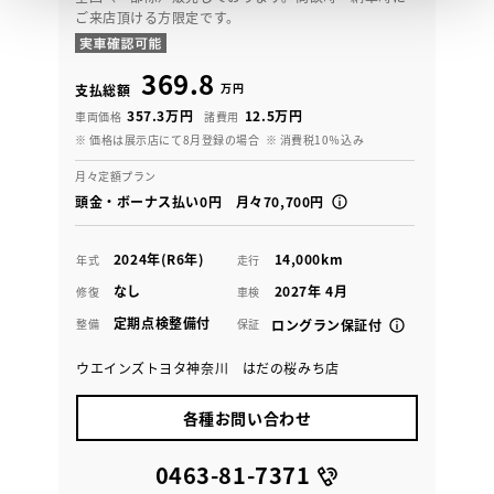
ご来店頂ける方限定です。
369.8
万円
支払総額
357.3万円
12.5万円
車両価格
諸費用
※ 価格は展示店にて8月登録の場合
※ 消費税10％込み
月々定額プラン
頭金・ボーナス払い0円 月々70,700円
2024年(R6年)
14,000km
年式
走行
なし
2027年 4月
修復
車検
定期点検整備付
整備
保証
ロングラン保証付
ウエインズトヨタ神奈川 はだの桜みち店
各種お問い合わせ
0463-81-7371