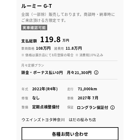
ルーミー G-T
全国（一部除）販売しております。商談時・納車時に
ご来店頂ける方限定です。
119.8
万円
支払総額
108万円
11.8万円
車両価格
諸費用
※ 価格は展示店にて8月登録の場合
※ 消費税10％込み
月々定額プラン
頭金・ボーナス払い0円 月々21,300円
2022年(R4年)
71,000km
年式
走行
なし
2027年 7月
修復
車検
定期点検整備付
整備
保証
ロングラン保証付
ウエインズトヨタ神奈川 はだの桜みち店
各種お問い合わせ