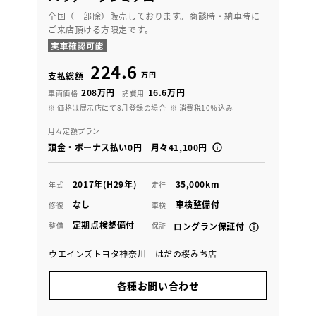
全国（一部除）販売しております。商談時・納車時に
ご来店頂ける方限定です。
224.6
万円
支払総額
208万円
16.6万円
車両価格
諸費用
※ 価格は展示店にて8月登録の場合
※ 消費税10％込み
月々定額プラン
頭金・ボーナス払い0円 月々41,100円
2017年(H29年)
35,000km
年式
走行
なし
車検整備付
修復
車検
定期点検整備付
整備
保証
ロングラン保証付
ウエインズトヨタ神奈川 はだの桜みち店
各種お問い合わせ