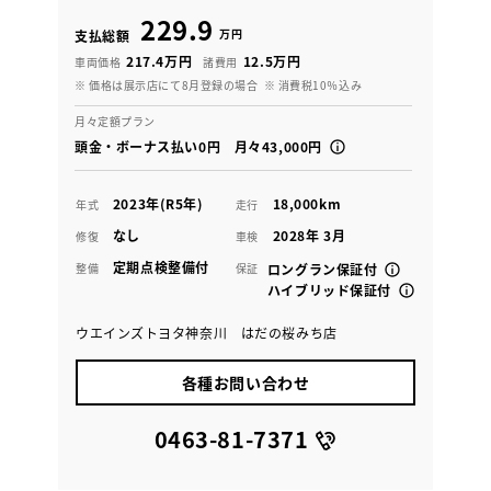
229.9
万円
支払総額
217.4万円
12.5万円
車両価格
諸費用
※ 価格は展示店にて8月登録の場合
※ 消費税10％込み
月々定額プラン
頭金・ボーナス払い0円 月々43,000円
2023年(R5年)
18,000km
年式
走行
なし
2028年 3月
修復
車検
定期点検整備付
整備
保証
ロングラン保証付
ハイブリッド保証付
ウエインズトヨタ神奈川 はだの桜みち店
各種お問い合わせ
0463-81-7371