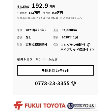
192.9
万円
支払総額
183万円
9.9万円
車両価格
諸費用
※ 価格は展示店にて8月登録の場合
※ 消費税10％込み
2021年(R3年)
32,000km
年式
走行
なし
2028年 1月
修復
車検
定期点検整備付
整備
保証
ロングラン保証付
ハイブリッド保証付
福井トヨタ サンドーム南店
各種お問い合わせ
0778-23-3355