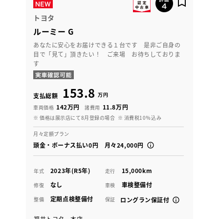
トヨタ
ルーミー G
あなたに安心をお届けできる１台です 是非ご自身の
目で「見て」頂きたい！ ご来場 お待ちしておりま
す
153.8
万円
支払総額
142万円
11.8万円
車両価格
諸費用
※ 価格は展示店にて8月登録の場合
※ 消費税10％込み
月々定額プラン
頭金・ボーナス払い0円 月々24,000円
2023年(R5年)
15,000km
年式
走行
なし
車検整備付
修復
車検
定期点検整備付
整備
保証
ロングラン保証付
福井トヨタ 本店