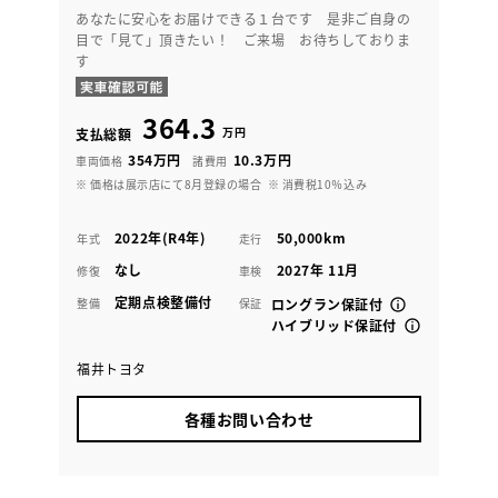
あなたに安心をお届けできる１台です 是非ご自身の
目で「見て」頂きたい！ ご来場 お待ちしておりま
す
364.3
万円
支払総額
354万円
10.3万円
車両価格
諸費用
※ 価格は展示店にて8月登録の場合
※ 消費税10％込み
2022年(R4年)
50,000km
年式
走行
なし
2027年 11月
修復
車検
定期点検整備付
整備
保証
ロングラン保証付
ハイブリッド保証付
福井トヨタ
各種お問い合わせ