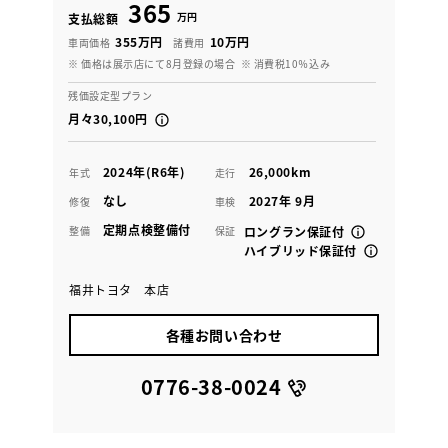
365
万円
支払総額
355万円
10万円
車両価格
諸費用
※ 価格は展示店にて8月登録の場合
※ 消費税10％込み
残価設定型プラン
月々30,100円
2024年(R6年)
26,000km
年式
走行
なし
2027年 9月
修復
車検
定期点検整備付
整備
保証
ロングラン保証付
ハイブリッド保証付
福井トヨタ 本店
各種お問い合わせ
0776-38-0024