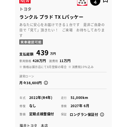
トヨタ
ランクル プラド TX Lパッケー
あなたに安心をお届けできる１台です 是非ご自身の
目で「見て」頂きたい！ ご来場 お待ちしておりま
す
439
万円
支払総額
428万円
11万円
車両価格
諸費用
※ 価格は展示店にて8月登録の場合
※ 消費税10％込み
通常ローン
月々38,600円
2022年(R4年)
51,000km
年式
走行
なし
2027年 6月
修復
車検
定期点検整備付
整備
保証
ロングラン保証付
福井トヨタ 本店