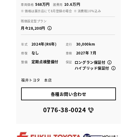
568万円
10.6万円
車両価格
諸費用
※ 価格は展示店にて8月登録の場合
※ 消費税10％込み
残価設定型プラン
月々28,200円
2024年(R6年)
30,000km
年式
走行
なし
2027年 7月
修復
車検
定期点検整備付
整備
保証
ロングラン保証付
ハイブリッド保証付
福井トヨタ 本店
各種お問い合わせ
0776-38-0024