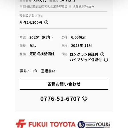
車両価格
諸費用
※ 価格は展示店にて8月登録の場合
※ 消費税10％込み
残価設定型プラン
月々24,100円
2025年(R7年)
6,000km
年式
走行
なし
2028年 11月
修復
車検
定期点検整備付
整備
保証
ロングラン保証付
ハイブリッド保証付
福井トヨタ 空港前店
各種お問い合わせ
0776-51-6707