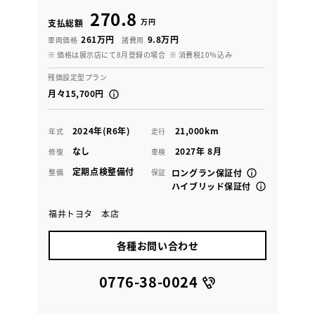
270.8
万円
支払総額
261万円
9.8万円
車両価格
諸費用
※ 価格は展示店にて8月登録の場合
※ 消費税10％込み
残価設定型プラン
月々15,700円
2024年(R6年)
21,000km
年式
走行
なし
2027年 8月
修復
車検
定期点検整備付
整備
保証
ロングラン保証付
ハイブリッド保証付
福井トヨタ 本店
各種お問い合わせ
0776-38-0024