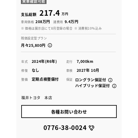
217.4
万円
支払総額
208万円
9.4万円
車両価格
諸費用
※ 価格は展示店にて8月登録の場合
※ 消費税10％込み
残価設定型プラン
月々25,800円
2024年(R6年)
7,000km
年式
走行
なし
2027年 10月
修復
車検
定期点検整備付
整備
保証
ロングラン保証付
ハイブリッド保証付
福井トヨタ 本店
各種お問い合わせ
0776-38-0024