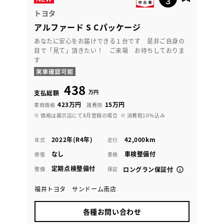
トヨタ
アルファード S Cパッケージ
あなたに安心をお届けできる１台です 是非ご自身の
目で「見て」頂きたい！ ご来場 お待ちしておりま
す
438
万円
支払総額
423万円
15万円
車両価格
諸費用
※ 価格は展示店にて8月登録の場合
※ 消費税10％込み
2022年(R4年)
42,000km
年式
走行
なし
車検整備付
修復
車検
定期点検整備付
整備
保証
ロングラン保証付
福井トヨタ サンドーム南店
各種お問い合わせ