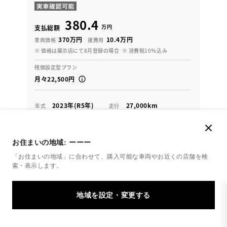
380.4
万円
支払総額
370万円
10.4万円
車両価格
諸費用
※ 価格は展示店にて8月登録の場合
※ 消費税10％込み
残価設定型プラン
月々22,500円
2023年(R5年)
27,000km
年式
走行
なし
2028年 2月
修復
車検
定期点検整備付
整備
保証
ロングラン保証付
お住まいの地域:
ーーー
ハイブリッド保証付
「お住まいの地域」に合わせて、購入可能な車両やお近くの店舗を
検
福井トヨタ 東店
索・表示します。
各種お問い合わせ
0776-54-6771