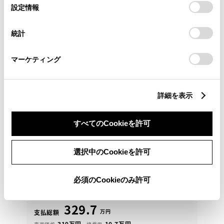
選
デバイスにすべてのCookie(クッキー)が保存されることに同
設定情報
択
意したことになります。Cookie(クッキー)のオプトアウト、
設定の変更、同意を撤回したりするにあたっては、当社の
統計
「
Cookie（クッキー）情報の取り扱いについて
」をご覧くだ
さい。
マーケティング
詳細を表示
すべてのCookieを許可
トヨタ
プリウス X
選択中のCookieを許可
あなたに安心をお届けできる１台です 是非ご自身の
目で「見て」頂きたい！ ご来場 お待ちしておりま
す
必須のCookieのみ許可
329.7
万円
支払総額
319万円
10.7万円