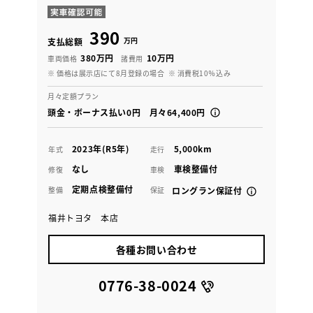
390
万円
支払総額
380万円
10万円
車両価格
諸費用
※ 価格は展示店にて8月登録の場合
※ 消費税10％込み
月々定額プラン
頭金・ボーナス払い0円 月々64,400円
2023年(R5年)
5,000km
年式
走行
なし
車検整備付
修復
車検
定期点検整備付
整備
保証
ロングラン保証付
福井トヨタ 本店
各種お問い合わせ
0776-38-0024