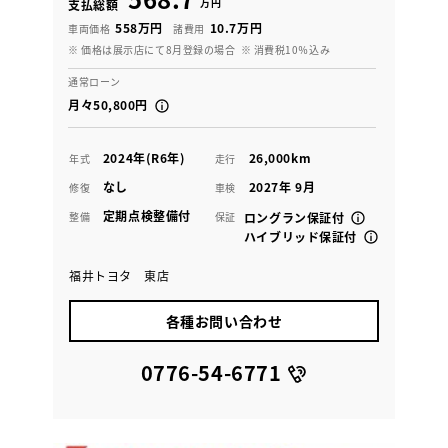
万円
支払総額
558万円
10.7万円
車両価格
諸費用
※ 価格は展示店にて8月登録の場合
※ 消費税10％込み
通常ローン
月々50,800円
2024年(R6年)
26,000km
年式
走行
なし
2027年 9月
修復
車検
定期点検整備付
整備
保証
ロングラン保証付
ハイブリッド保証付
福井トヨタ 東店
各種お問い合わせ
0776-54-6771