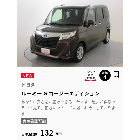
トヨタ
ルーミー G コージーエディション
あなたに安心をお届けできる１台です 是非ご自身の
目で「見て」頂きたい！ ご来場 お待ちしておりま
す
132
万円
支払総額