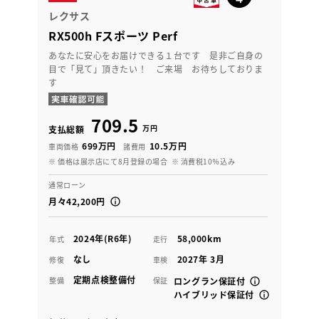
レクサス
RX500h Fスポーツ Perf
あなたに安心をお届けできる１台です 是非ご自身の
目で「見て」頂きたい！ ご来場 お待ちしておりま
す
709.5
万円
支払総額
699万円
10.5万円
車両価格
諸費用
※ 価格は展示店にて8月登録の場合
※ 消費税10％込み
通常ローン
月々42,200円
2024年(R6年)
58,000km
年式
走行
なし
2027年 3月
修復
車検
定期点検整備付
整備
保証
ロングラン保証付
ハイブリッド保証付