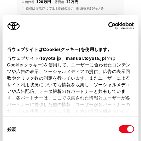
120万円
12万円
車両価格
諸費用
※ 価格は展示店にて8月登録の場合
※ 消費税10％込み
月々定額プラン
頭金・ボーナス払い0円 月々20,300円
2019年(R1年)
41,000km
年式
走行
当ウェブサイトはCookie(クッキー)を使用します。
なし
車検整備付
修復
車検
当ウェブサイト(
toyota.jp
、
manual.toyota.jp
)では
定期点検整備付
整備
保証
ロングラン保証付
Cookie(クッキー)を使用して、ユーザーに合わせたコンテン
ツや広告の表示、ソーシャルメディアの提供、広告の表示回
福井トヨタ 本店
数やクリック数の測定を行っています。またユーザーによる
サイト利用状況についても情報を収集し、ソーシャルメディ
各種お問い合わせ
アや広告配信、データ解析の各パートナーと共有していま
す。各パートナーは、ここで収集された情報とユーザーが各
0776-38-0024
パートナーに提供した他の情報、ユーザーが各パートナーの
サービスを使用したときに収集した他の情報を組み合わせて
使用することがあります。当ウェブサイトの使用を続行する
同
とCookie(クッキー)に同意したこととなります。
必須
意
の
「すべてのCookieを許可」をクリックすることで、お客様の