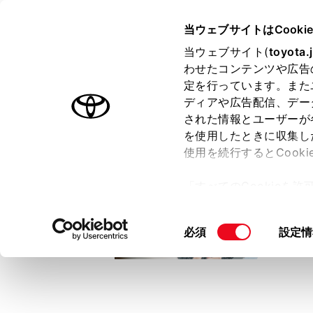
TOYOTA
当ウェブサイトはCooki
当ウェブサイト(
toyota.
わせたコンテンツや広告
ラインアップ
オーナーサポート
トピックス
定を行っています。また
ディアや広告配信、デー
トヨタ認定中古車
された情報とユーザーが
を使用したときに収集し
中古車を探す
トヨタ認定中古車の魅力
3つの買い方
使用を続行するとCook
「すべてのCookieを
ー)が保存されることに同
更、同意を撤回したりす
同
必須
設定情
て
」をご覧ください。
意
の
選
択