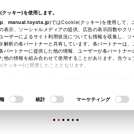
e(クッキー)を使用します。
jp
、
manual.toyota.jp
)ではCookie(クッキー)を使用して
の表示、ソーシャルメディアの提供、広告の表示回数やクリ
ユーザーによるサイト利用状況についても情報を収集し、ソ
タ解析の各パートナーと共有しています。各パートナーは、
各パートナーに提供した他の情報、ユーザーが各パートナー
た他の情報を組み合わせて使用することがあります。当ウェ
オンライン購入
お気に入り
保存した見積り
閲覧履歴
お住まいの地
ie(クッキー)に同意したこととなります。
許可」をクリックすることで、お客様のデバイスにすべてのCook
意したことになります。Cookie(クッキー)のオプトアウト
るにあたっては、当社の「
Cookie（クッキー）情報の取り
報
統計
マーケティング