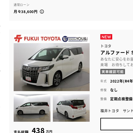
通常ローン
月々38,600円
トヨタ
アルファード 
あなたに安心をお
来場 お待ちして
2022年(R4年
年式
なし
修復
定期点検整備
整備
福井トヨタ サン
438
万円
支払総額