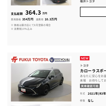
福井トヨタ
364.3
万円
支払総額
354万円
10.3万円
車両価格
諸費用
※ 価格は展示店にて8月登録の場合
※ 消費税10％込み
トヨタ
カローラスポー
あなたに安心をお
来場 お待ちして
2021年(R3年
年式
なし
修復