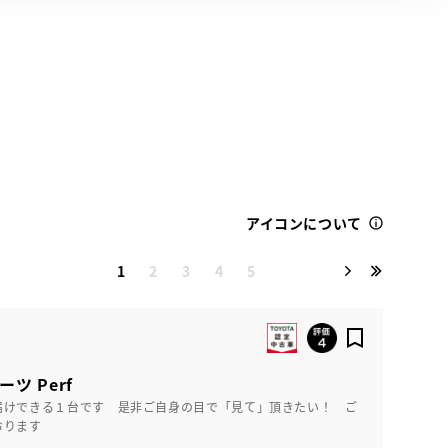
アイコンについて
1
2
3
4
5
ーツ Perf
届けできる１台です 是非ご自身の目で「見て」頂きたい！ ご
おります