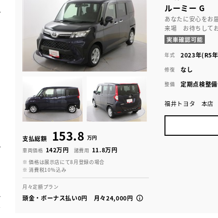
ルーミー G
あなたに安心をお
来場 お待ちして
2023年(R5年
年式
なし
修復
定期点検整備
整備
福井トヨタ 本店
153.8
万円
支払総額
142万円
11.8万円
車両価格
諸費用
※ 価格は展示店にて8月登録の場合
※ 消費税10％込み
月々定額プラン
頭金・ボーナス払い0円 月々24,000円