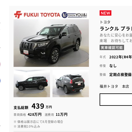
トヨタ
ランクル プラド
あなたに安心をお
来場 お待ちして
2022年(R4年
年式
なし
修復
定期点検整備
整備
福井トヨタ 本店
439
万円
支払総額
428万円
11万円
車両価格
諸費用
※ 価格は展示店にて8月登録の場合
※ 消費税10％込み