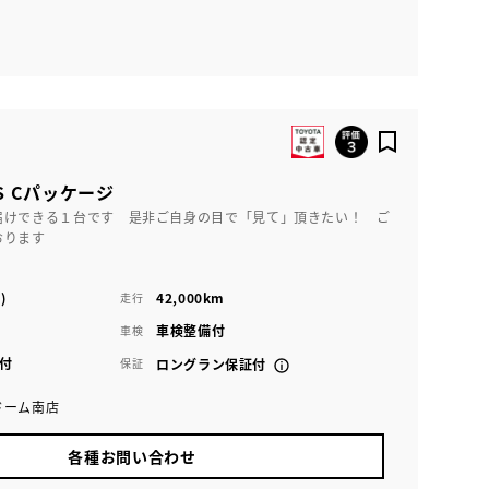
S Cパッケージ
届けできる１台です 是非ご自身の目で「見て」頂きたい！ ご
おります
)
42,000km
走行
車検整備付
車検
付
保証
ロングラン保証付
ドーム南店
各種お問い合わせ