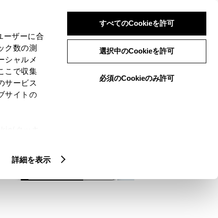
検索
メニュー
ログイン
すべてのCookieを許可
、ユーザーに合
ック数の測
選択中のCookieを許可
ーシャルメ
ここで収集
必須のCookieのみ許可
メニュー
のサービス
ブサイトの
域
未設定
ie(クッキ
、設定の変
扱いについ
詳細を表示