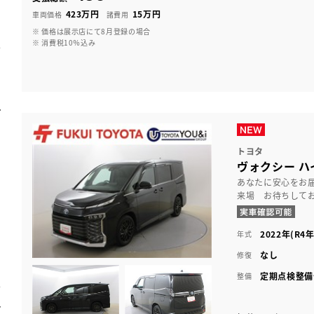
423万円
15万円
車両価格
諸費用
※ 価格は展示店にて8月登録の場合
※ 消費税10％込み
トヨタ
ヴォクシー ハ
あなたに安心をお
来場 お待ちして
2022年(R4年
年式
なし
修復
定期点検整備
整備