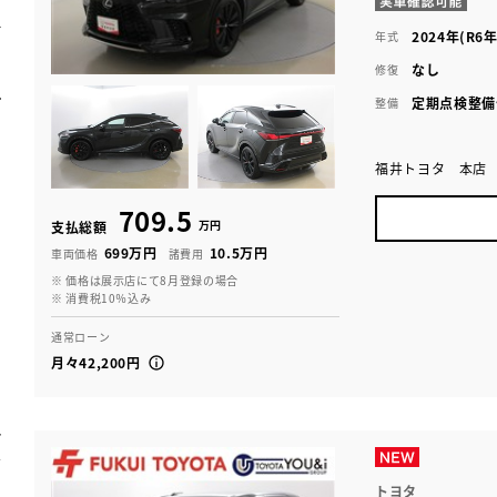
2024年(R6年
年式
なし
修復
定期点検整備
整備
福井トヨタ 本店
709.5
万円
支払総額
699万円
10.5万円
車両価格
諸費用
※ 価格は展示店にて8月登録の場合
※ 消費税10％込み
通常ローン
月々42,200円
トヨタ