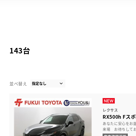
143
台
並べ替え
レクサス
RX500h Fスポ
あなたに安心をお
来場 お待ちして