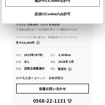
選択中のCookieを許可
中古車もトヨタのお店で。豊富な在庫から選べます！
必須のCookieのみ許可
145.9
万円
支払総額
139万円
6.9万円
車両価格
諸費用
※ 価格は展示店にて8月登録の場合
※ 消費税10％込み
ワンランク上の車も乗れる 残価設定カエチャウプラン
月々34,000円
2025年(R7年)
3,000km
年式
走行
なし
2028年 5月
修復
車検
定期点検整備付
整備
保証
保証付
NTP名古屋トヨペット 西春師勝店
各種お問い合わせ
0568-22-1131