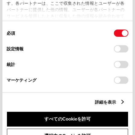
す。各パートナーは、ここで収集された情報とユーザーが各
0568-22-1131
パートナーに提供した他の情報、ユーザーが各パートナーの
サービスを使用したときに収集した他の情報を組み合わせて
使用することがあります。当ウェブサイトの使用を続行する
同
とCookie(クッキー)に同意したこととなります。
必須
意
の
「すべてのCookieを許可」をクリックすることで、お客様の
選
デバイスにすべてのCookie(クッキー)が保存されることに同
設定情報
択
意したことになります。Cookie(クッキー)のオプトアウト、
設定の変更、同意を撤回したりするにあたっては、当社の
統計
「
Cookie（クッキー）情報の取り扱いについて
」をご覧くだ
さい。
マーケティング
詳細を表示
すべてのCookieを許可
ダイハツ
タント X