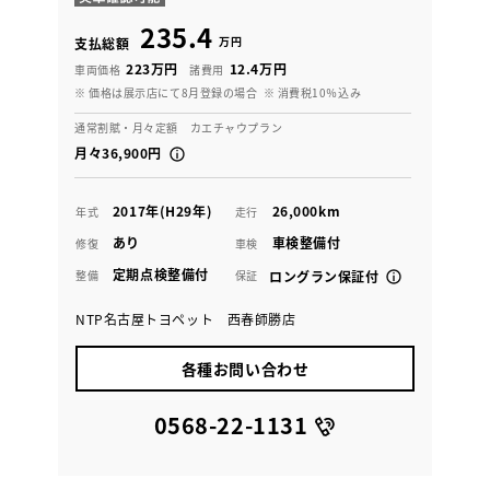
235.4
万円
支払総額
223万円
12.4万円
車両価格
諸費用
※ 価格は展示店にて8月登録の場合
※ 消費税10％込み
通常割賦・月々定額 カエチャウプラン
月々36,900円
2017年(H29年)
26,000km
年式
走行
あり
車検整備付
修復
車検
定期点検整備付
整備
保証
ロングラン保証付
NTP名古屋トヨペット 西春師勝店
各種お問い合わせ
0568-22-1131