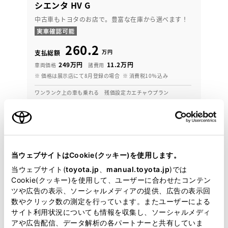
シエンタ HV G
中古車もトヨタのお店で。豊富な在庫から選べます！
260.2
万円
支払総額
249万円
11.2万円
車両価格
諸費用
※ 価格は展示店にて8月登録の場合
※ 消費税10％込み
ワンランク上の車も乗れる 残価設定カエチャウプラン
月々32,200円
2023年(R5年)
16,000km
年式
走行
なし
車検整備付
修復
車検
当ウェブサイトはCookie(クッキー)を使用します。
定期点検整備付
整備
保証
ロングラン保証付
当ウェブサイト(
toyota.jp
、
manual.toyota.jp
)では
ハイブリッド保証付
Cookie(クッキー)を使用して、ユーザーに合わせたコンテン
ツや広告の表示、ソーシャルメディアの提供、広告の表示回
NTP名古屋トヨペット 西春師勝店
数やクリック数の測定を行っています。またユーザーによる
サイト利用状況についても情報を収集し、ソーシャルメディ
各種お問い合わせ
アや広告配信、データ解析の各パートナーと共有していま