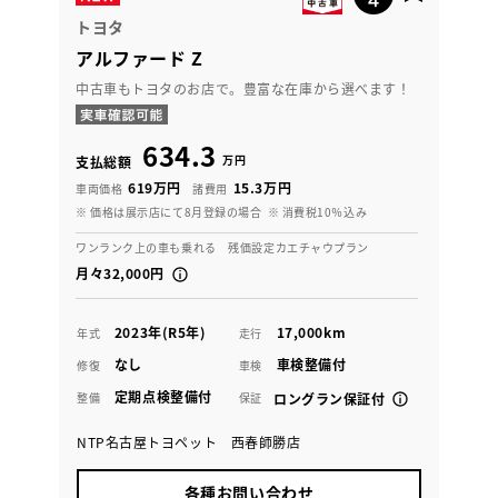
トヨタ
アルファード Z
中古車もトヨタのお店で。豊富な在庫から選べます！
634.3
万円
支払総額
619万円
15.3万円
車両価格
諸費用
※ 価格は展示店にて8月登録の場合
※ 消費税10％込み
ワンランク上の車も乗れる 残価設定カエチャウプラン
月々32,000円
2023年(R5年)
17,000km
年式
走行
なし
車検整備付
修復
車検
定期点検整備付
整備
保証
ロングラン保証付
NTP名古屋トヨペット 西春師勝店
各種お問い合わせ