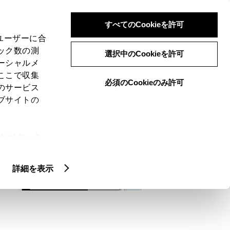
検索
メニュー
ログイン
すべてのCookieを許可
、ユーザーに合
ック数の測
選択中のCookieを許可
ーシャルメ
ここで収集
必須のCookieのみ許可
メニュー
のサービス
ブサイトの
域
未設定
ie(クッキ
、設定の変
扱いについ
詳細を表示