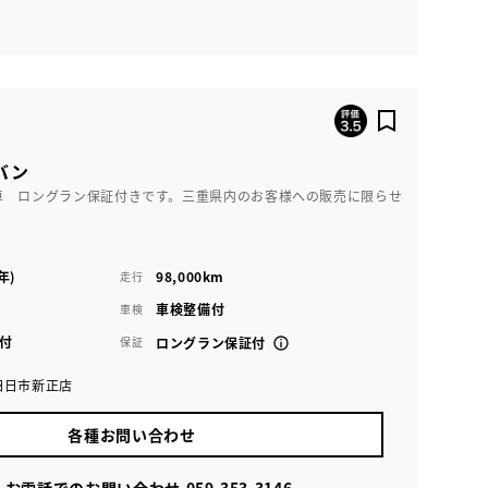
バン
車 ロングラン保証付きです。三重県内のお客様への販売に限らせ
年)
98,000km
走行
車検整備付
車検
付
保証
ロングラン保証付
四日市新正店
各種お問い合わせ
お電話でのお問い合わせ
059-353-3146