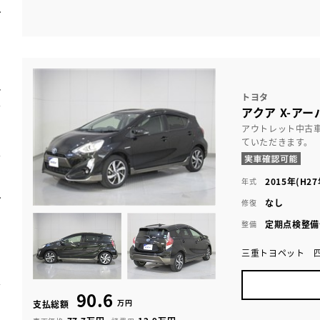
トヨタ
アクア X-アー
アウトレット中古
ていただきます。
2015年(H27
年式
なし
修復
定期点検整備
整備
三重トヨペット 
90.6
万円
支払総額