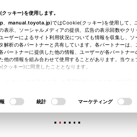
e(クッキー)を使用します。
jp
、
manual.toyota.jp
)ではCookie(クッキー)を使用して
の表示、ソーシャルメディアの提供、広告の表示回数やクリ
ユーザーによるサイト利用状況についても情報を収集し、ソ
タ解析の各パートナーと共有しています。各パートナーは、
各パートナーに提供した他の情報、ユーザーが各パートナー
た他の情報を組み合わせて使用することがあります。当ウェ
オンライン購入
お気に入り
保存した見積り
閲覧履歴
お住まいの地
ie(クッキー)に同意したこととなります。
許可」をクリックすることで、お客様のデバイスにすべてのCook
意したことになります。Cookie(クッキー)のオプトアウト
るにあたっては、当社の「
Cookie（クッキー）情報の取り
報
統計
マーケティング