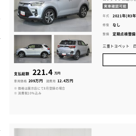
2021年(R3年
年式
なし
修復
定期点検整備
整備
三重トヨペット 
221.4
万円
支払総額
209万円
12.4万円
車両価格
諸費用
※ 価格は展示店にて8月登録の場合
※ 消費税10％込み