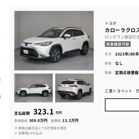
トヨタ
カローラクロス 
ロングラン保証付
2023年(R5年
年式
なし
修復
定期点検整備
整備
三重トヨペット 
323.1
万円
支払総額
309.8万円
13.3万円
車両価格
諸費用
※ 価格は展示店にて8月登録の場合
※ 消費税10％込み