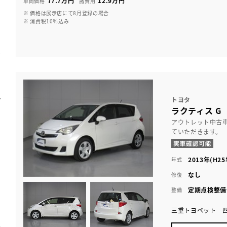
77.7万円
12.9万円
車両価格
諸費用
※ 価格は展示店にて8月登録の場合
※ 消費税10％込み
トヨタ
ラクティス G
アウトレット中古
ていただきます。
2013年(H25
年式
なし
修復
定期点検整備
整備
三重トヨペット 