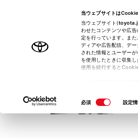
TOYOTA
当ウェブサイトはCooki
当ウェブサイト(
toyota.
わせたコンテンツや広告
ラインアップ
オーナーサポート
トピックス
定を行っています。また
ディアや広告配信、デー
トヨタ認定中古車
された情報とユーザーが
を使用したときに収集し
中古車を探す
トヨタ認定中古車の魅力
3つの買い方
使用を続行するとCook
「すべてのCookieを
ー)が保存されることに同
更、同意を撤回したりす
同
必須
設定情
て
」をご覧ください。
意
の
選
択