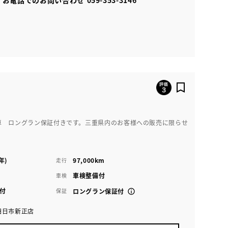
車 ロングラン保証付きです。三重県内のお客様への販売に限らせ
年)
97,000km
走行
車検整備付
車検
付
保証
ロングラン保証付
四日市新正店