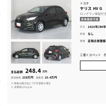
トヨタ
ヤリス HV G
ロングラン保証付
2026年(R8年
年式
なし
修復
定期点検整備
整備
三重トヨペット 
248.4
万円
支払総額
238万円
10.4万円
車両価格
諸費用
※ 価格は展示店にて8月登録の場合
※ 消費税10％込み