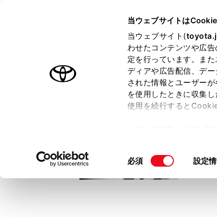
TOYOTA
当ウェブサイトはCooki
当ウェブサイト(
toyota.
わせたコンテンツや広告
ラインアップ
オーナーサポート
トピックス
定を行っています。また
ディアや広告配信、デー
トヨタ認定中古車
された情報とユーザーが
を使用したときに収集し
中古車を探す
トヨタ認定中古車の魅力
3つの買い方
使用を続行するとCook
「すべてのCookieを
ー)が保存されることに同
更、同意を撤回したりす
同
必須
設定情
て
」をご覧ください。
意
の
選
択