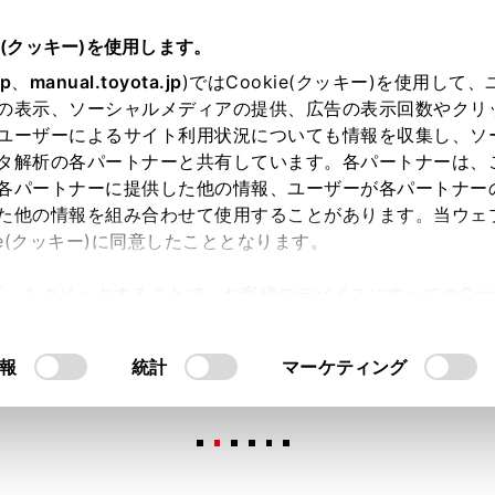
e(クッキー)を使用します。
jp
、
manual.toyota.jp
)ではCookie(クッキー)を使用して
の表示、ソーシャルメディアの提供、広告の表示回数やクリ
ユーザーによるサイト利用状況についても情報を収集し、ソ
タ解析の各パートナーと共有しています。各パートナーは、
各パートナーに提供した他の情報、ユーザーが各パートナー
た他の情報を組み合わせて使用することがあります。当ウェ
オンライン購入
お気に入り
保存した見積り
閲覧履歴
お住まいの地
ie(クッキー)に同意したこととなります。
許可」をクリックすることで、お客様のデバイスにすべてのCook
意したことになります。Cookie(クッキー)のオプトアウト
るにあたっては、当社の「
Cookie（クッキー）情報の取り
報
統計
マーケティング