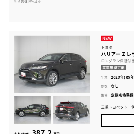
※ 消費税10％込み
トヨタ
ハリアー Z 
ロングラン保証付
2023年(R5年
年式
なし
修復
定期点検整備
整備
三重トヨペット 
387.2
万円