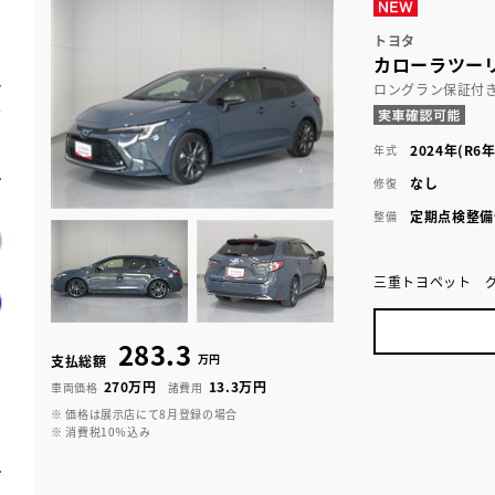
トヨタ
カローラツーリ
ロングラン保証付
2024年(R6年
年式
なし
修復
定期点検整備
整備
三重トヨペット 
283.3
万円
支払総額
270万円
13.3万円
車両価格
諸費用
※ 価格は展示店にて8月登録の場合
※ 消費税10％込み