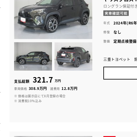
ロングラン保証付
2024年(R6年
年式
なし
修復
定期点検整備
整備
三重トヨペット 
321.7
万円
支払総額
308.9万円
12.8万円
車両価格
諸費用
※ 価格は展示店にて8月登録の場合
※ 消費税10％込み