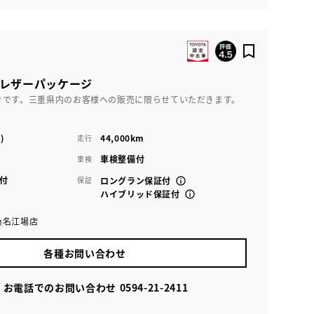
Z レザーパッケージ
きです。三重県内のお客様への販売に限らせていただきます。
)
44,000km
走行
車検整備付
車検
付
保証
ロングラン保証付
ハイブリッド保証付
桑名江場店
各種お問い合わせ
お電話でのお問い合わせ
0594-21-2411