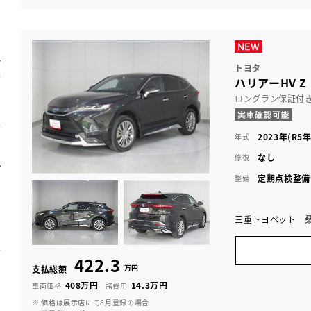
トヨタ
ハリアーHV 
ロングラン保証付
2023年(R5年
年式
なし
修復
定期点検整備
整備
三重トヨペット 
422.3
万円
支払総額
408万円
14.3万円
車両価格
諸費用
※ 価格は展示店にて8月登録の場合