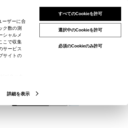
検索
メニュー
ログイン
すべてのCookieを許可
、ユーザーに合
ック数の測
選択中のCookieを許可
ーシャルメ
ここで収集
必須のCookieのみ許可
メニュー
のサービス
ブサイトの
域
未設定
ie(クッキ
、設定の変
扱いについ
詳細を表示