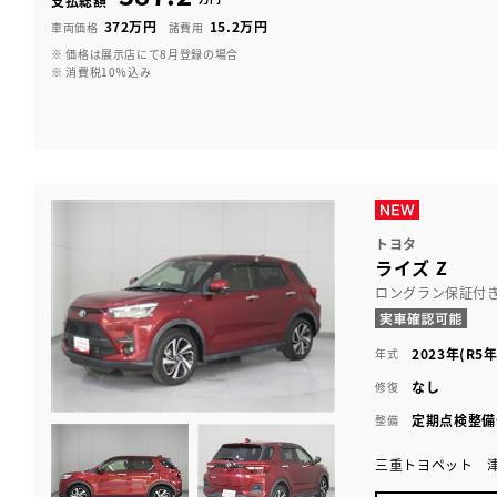
支払総額
372万円
15.2万円
車両価格
諸費用
※ 価格は展示店にて8月登録の場合
※ 消費税10％込み
トヨタ
ライズ Z
ロングラン保証付
2023年(R5年
年式
なし
修復
定期点検整備
整備
三重トヨペット 