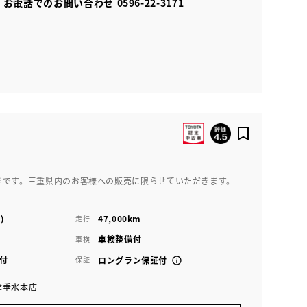
お電話でのお問い合わせ
0596-22-3171
きです。三重県内のお客様への販売に限らせていただきます。
)
47,000km
走行
車検整備付
車検
付
保証
ロングラン保証付
津垂水本店