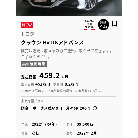
トヨタ
クラウン HV RSアドバンス
販売は近畿２府４県及び三重県に限らせて頂きます。
ご了承ください。
459.2
万円
支払総額
451万円
8.2万円
車両価格
諸費用
※ 価格は展示店にて8月登録の場合
※ 消費税10％込み
月々定額プラン
頭金・ボーナス払い0円 月々69,200円
2022年(R4年)
36,000km
年式
走行
なし
2027年 2月
修復
車検