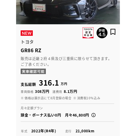
トヨタ
GR86 RZ
販売は近畿２府４県及び三重県に限らせて頂きます。
ご了承ください。
316.1
万円
支払総額
308万円
8.1万円
車両価格
諸費用
※ 価格は展示店にて8月登録の場合
※ 消費税10％込み
月々定額プラン
頭金・ボーナス払い0円 月々46,800円
2022年(R4年)
21,000km
年式
走行