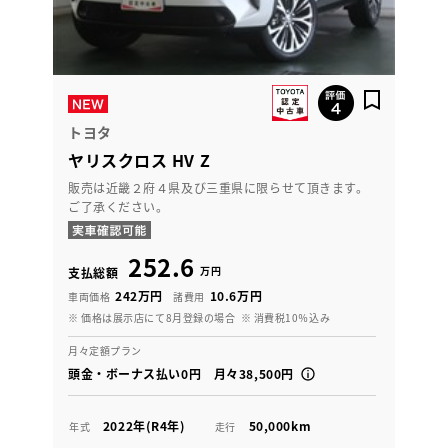
トヨタ
ヤリスクロス HV Z
販売は近畿２府４県及び三重県に限らせて頂きます。
ご了承ください。
252.6
万円
支払総額
242万円
10.6万円
車両価格
諸費用
※ 価格は展示店にて8月登録の場合
※ 消費税10％込み
月々定額プラン
頭金・ボーナス払い0円 月々38,500円
2022年(R4年)
50,000km
年式
走行