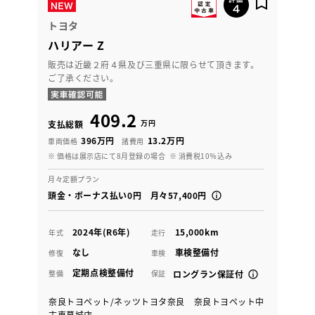
トヨタ
ハリアー Z
販売は近畿２府４県及び三重県に限らせて頂きます。
ご了承ください。
409.2
万円
支払総額
396万円
13.2万円
車両価格
諸費用
※ 価格は展示店にて8月登録の場合
※ 消費税10％込み
月々定額プラン
頭金・ボーナス払い0円 月々57,400円
2024年(R6年)
15,000km
年式
走行
なし
車検整備付
修復
車検
定期点検整備付
整備
保証
ロングラン保証付
奈良トヨペット/ネッツトヨタ奈良 奈良トヨペット中
古車葛城店