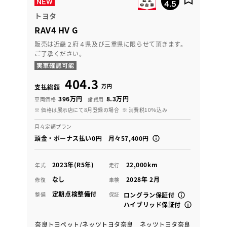
トヨタ
RAV4 HV G
販売は近畿２府４県及び三重県に限らせて頂きます。
ご了承ください。
404.3
万円
支払総額
396万円
8.3万円
車両価格
諸費用
※ 価格は展示店にて8月登録の場合
※ 消費税10％込み
月々定額プラン
頭金・ボーナス払い0円 月々57,400円
2023年(R5年)
22,000km
年式
走行
なし
2028年 2月
修復
車検
定期点検整備付
整備
保証
ロングラン保証付
ハイブリッド保証付
奈良トヨペット/ネッツトヨタ奈良 ネッツトヨタ奈良