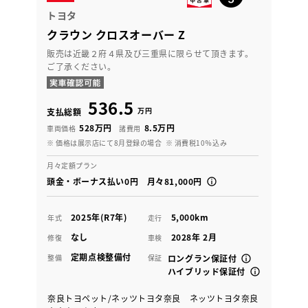
トヨタ
クラウン クロスオーバー Z
販売は近畿２府４県及び三重県に限らせて頂きます。
ご了承ください。
536.5
万円
支払総額
528万円
8.5万円
車両価格
諸費用
※ 価格は展示店にて8月登録の場合
※ 消費税10％込み
月々定額プラン
頭金・ボーナス払い0円 月々81,000円
2025年(R7年)
5,000km
年式
走行
なし
2028年 2月
修復
車検
定期点検整備付
整備
保証
ロングラン保証付
ハイブリッド保証付
奈良トヨペット/ネッツトヨタ奈良 ネッツトヨタ奈良