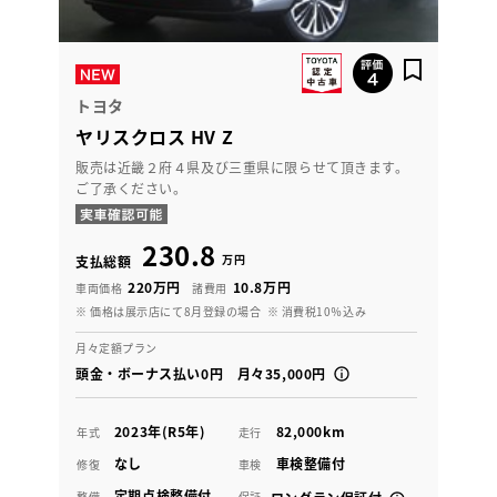
トヨタ
ヤリスクロス HV Z
販売は近畿２府４県及び三重県に限らせて頂きます。
ご了承ください。
230.8
万円
支払総額
220万円
10.8万円
車両価格
諸費用
※ 価格は展示店にて8月登録の場合
※ 消費税10％込み
月々定額プラン
頭金・ボーナス払い0円 月々35,000円
2023年(R5年)
82,000km
年式
走行
なし
車検整備付
修復
車検
定期点検整備付
整備
保証