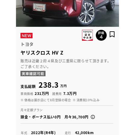
トヨタ
ヤリスクロス HV Z
販売は近畿２府４県及び三重県に限らせて頂きます。
ご了承ください。
238.3
万円
支払総額
231万円
7.3万円
車両価格
諸費用
※ 価格は展示店にて8月登録の場合
※ 消費税10％込み
月々定額プラン
頭金・ボーナス払い0円 月々36,700円
2022年(R4年)
42,000km
年式
走行