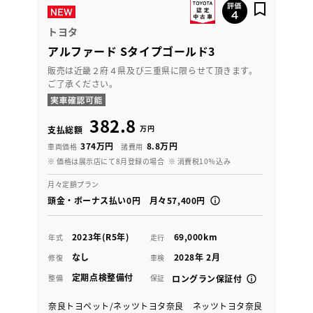
トヨタ
アルファード Sタイプゴールド3
販売は近畿２府４県及び三重県に限らせて頂きます。
ご了承ください。
382.8
万円
支払総額
374万円
8.8万円
車両価格
諸費用
※ 価格は展示店にて8月登録の場合
※ 消費税10％込み
月々定額プラン
頭金・ボーナス払い0円 月々57,400円
2023年(R5年)
69,000km
年式
走行
なし
2028年 2月
修復
車検
定期点検整備付
整備
保証
ロングラン保証付
奈良トヨペット/ネッツトヨタ奈良 ネッツトヨタ奈良