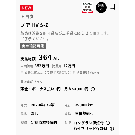
トヨタ
ノア HV S-Z
販売は近畿２府４県及び三重県に限らせて頂きます。
ご了承ください。
364
万円
支払総額
352万円
12万円
車両価格
諸費用
※ 価格は展示店にて8月登録の場合
※ 消費税10％込み
月々定額プラン
頭金・ボーナス払い0円 月々54,000円
2023年(R5年)
35,000km
年式
走行
なし
車検整備付
修復
車検
定期点検整備付
整備
保証
ロングラン保証付
ハイブリッド保証付