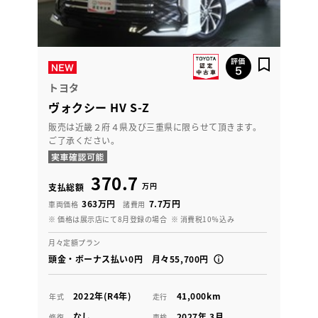
トヨタ
ヴォクシー HV S-Z
販売は近畿２府４県及び三重県に限らせて頂きます。
ご了承ください。
370.7
万円
支払総額
363万円
7.7万円
車両価格
諸費用
※ 価格は展示店にて8月登録の場合
※ 消費税10％込み
月々定額プラン
頭金・ボーナス払い0円 月々55,700円
2022年(R4年)
41,000km
年式
走行
なし
2027年 3月
修復
車検