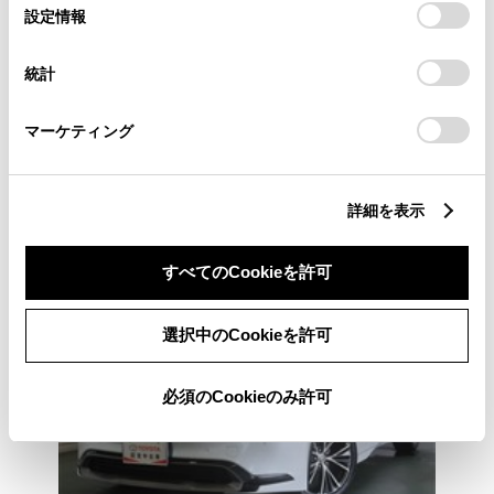
選
デバイスにすべてのCookie(クッキー)が保存されることに同
設定情報
択
意したことになります。Cookie(クッキー)のオプトアウト、
奈良トヨペット/ネッツトヨタ奈良 ネッツトヨタ奈良
中古車東生駒店
設定の変更、同意を撤回したりするにあたっては、当社の
統計
「
Cookie（クッキー）情報の取り扱いについて
」をご覧くだ
さい。
各種お問い合わせ
マーケティング
0743-73-5123
詳細を表示
すべてのCookieを許可
選択中のCookieを許可
必須のCookieのみ許可