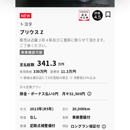
トヨタ
プリウス Z
販売は近畿２府４県及び三重県に限らせて頂きます。
ご了承ください。
341.3
万円
支払総額
330万円
11.3万円
車両価格
諸費用
※ 価格は展示店にて8月登録の場合
※ 消費税10％込み
月々定額プラン
頭金・ボーナス払い0円 月々52,500円
2023年(R5年)
20,000km
年式
走行
なし
車検整備付
修復
車検
定期点検整備付
整備
保証
ロングラン保証付