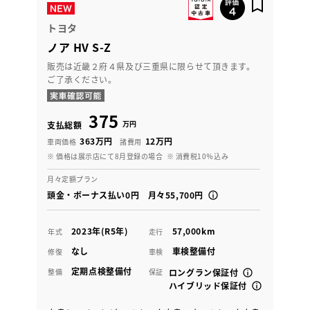
トヨタ
ノア HV S-Z
販売は近畿２府４県及び三重県に限らせて頂きます。
ご了承ください。
375
万円
支払総額
363万円
12万円
車両価格
諸費用
※ 価格は展示店にて8月登録の場合
※ 消費税10％込み
月々定額プラン
頭金・ボーナス払い0円 月々55,700円
2023年(R5年)
57,000km
年式
走行
なし
車検整備付
修復
車検
定期点検整備付
整備
保証
ロングラン保証付
ハイブリッド保証付