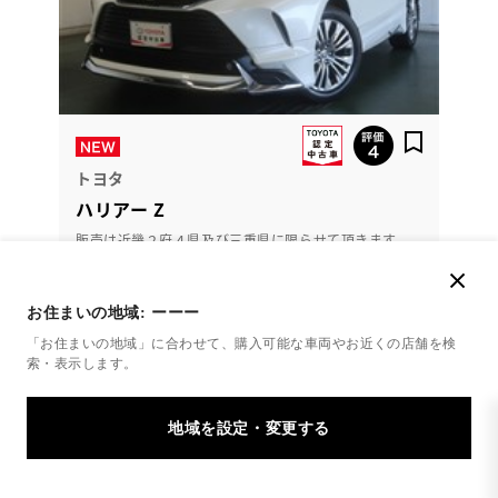
トヨタ
ハリアー Z
販売は近畿２府４県及び三重県に限らせて頂きます。
ご了承ください。
お住まいの地域:
ーーー
331.9
万円
支払総額
「お住まいの地域」に合わせて、購入可能な車両やお近くの店舗を
検
319万円
12.9万円
車両価格
諸費用
索・表示します。
※ 価格は展示店にて8月登録の場合
※ 消費税10％込み
月々定額プラン
頭金・ボーナス払い0円 月々46,200円