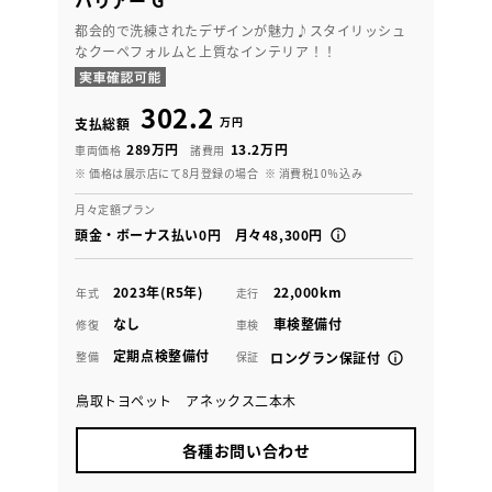
ハリアー G
都会的で洗練されたデザインが魅力♪スタイリッシュ
なクーペフォルムと上質なインテリア！！
302.2
万円
支払総額
289万円
13.2万円
車両価格
諸費用
※ 価格は展示店にて8月登録の場合
※ 消費税10％込み
月々定額プラン
頭金・ボーナス払い0円 月々48,300円
2023年(R5年)
22,000km
年式
走行
なし
車検整備付
修復
車検
定期点検整備付
整備
保証
ロングラン保証付
鳥取トヨペット アネックス二本木
各種お問い合わせ