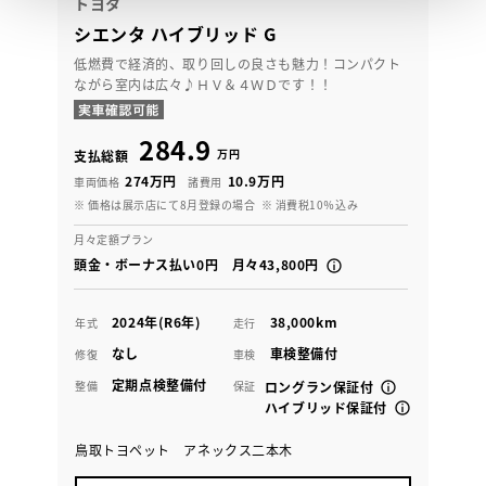
トヨタ
シエンタ ハイブリッド G
低燃費で経済的、取り回しの良さも魅力！コンパクト
ながら室内は広々♪ＨＶ＆４ＷＤです！！
284.9
万円
支払総額
274万円
10.9万円
車両価格
諸費用
※ 価格は展示店にて8月登録の場合
※ 消費税10％込み
月々定額プラン
頭金・ボーナス払い0円 月々43,800円
2024年(R6年)
38,000km
年式
走行
なし
車検整備付
修復
車検
定期点検整備付
整備
保証
ロングラン保証付
ハイブリッド保証付
鳥取トヨペット アネックス二本木