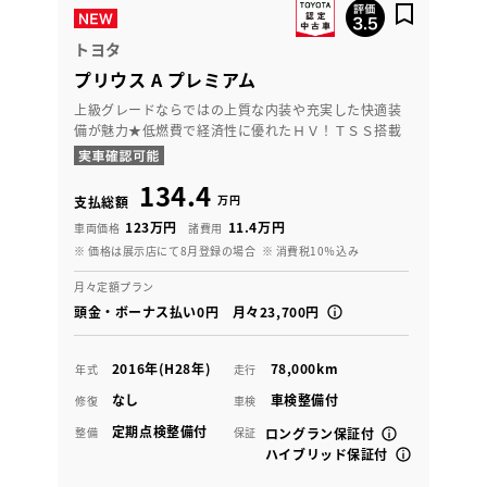
トヨタ
プリウス A プレミアム
上級グレードならではの上質な内装や充実した快適装
備が魅力★低燃費で経済性に優れたＨＶ！ＴＳＳ搭載
134.4
万円
支払総額
123万円
11.4万円
車両価格
諸費用
※ 価格は展示店にて8月登録の場合
※ 消費税10％込み
月々定額プラン
頭金・ボーナス払い0円 月々23,700円
2016年(H28年)
78,000km
年式
走行
なし
車検整備付
修復
車検
定期点検整備付
整備
保証
ロングラン保証付
ハイブリッド保証付