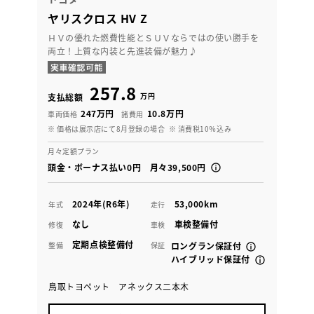
ヤリスクロス HV Z
ＨＶの優れた燃費性能とＳＵＶならではの使い勝手を
両立！上質な内装と先進装備が魅力♪
257.8
万円
支払総額
247万円
10.8万円
車両価格
諸費用
※ 価格は展示店にて8月登録の場合
※ 消費税10％込み
月々定額プラン
頭金・ボーナス払い0円 月々39,500円
2024年(R6年)
53,000km
年式
走行
なし
車検整備付
修復
車検
定期点検整備付
整備
保証
ロングラン保証付
ハイブリッド保証付
鳥取トヨペット アネックス二本木