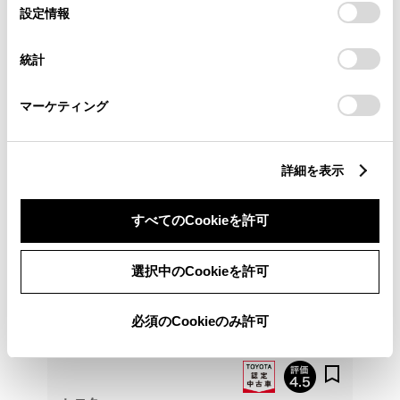
選
デバイスにすべてのCookie(クッキー)が保存されることに同
設定情報
各種お問い合わせ
択
意したことになります。Cookie(クッキー)のオプトアウト、
設定の変更、同意を撤回したりするにあたっては、当社の
0859-27-5811
統計
「
Cookie（クッキー）情報の取り扱いについて
」をご覧くだ
さい。
マーケティング
詳細を表示
すべてのCookieを許可
選択中のCookieを許可
必須のCookieのみ許可