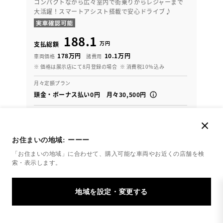
コンパクトながら広々室内で街乗りからレジャーまで
大活躍！スマートアシスト搭載で安心ドライブ♪
188.1
万円
支払総額
178万円
10.1万円
車両価格
諸費用
※ 価格は展示店にて8月登録の場合
※ 消費税10％込み
月々定額プラン
頭金・ボーナス払い0円 月々30,500円
2023年(R5年)
30,000km
年式
走行
なし
車検整備付
修復
車検
お住まいの地域:
ーーー
定期点検整備付
整備
保証
ロングラン保証付
「お住まいの地域」に合わせて、購入可能な車両やお近くの店舗を
検
索・表示します。
鳥取トヨペット アネックス二本木
各種お問い合わせ
0859-27-5811