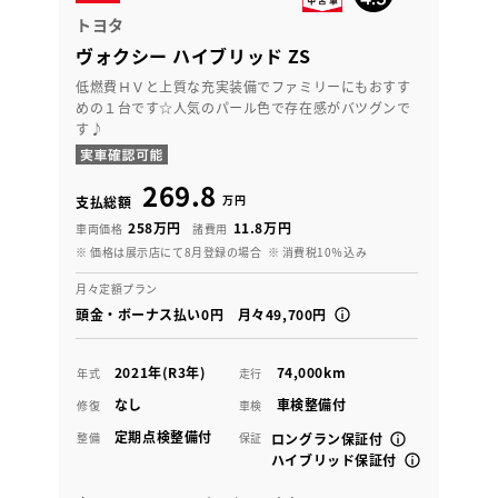
トヨタ
ヴォクシー ハイブリッド ZS
低燃費ＨＶと上質な充実装備でファミリーにもおすす
めの１台です☆人気のパール色で存在感がバツグンで
す♪
269.8
万円
支払総額
258万円
11.8万円
車両価格
諸費用
※ 価格は展示店にて8月登録の場合
※ 消費税10％込み
月々定額プラン
頭金・ボーナス払い0円 月々49,700円
2021年(R3年)
74,000km
年式
走行
なし
車検整備付
修復
車検
定期点検整備付
整備
保証
ロングラン保証付
ハイブリッド保証付