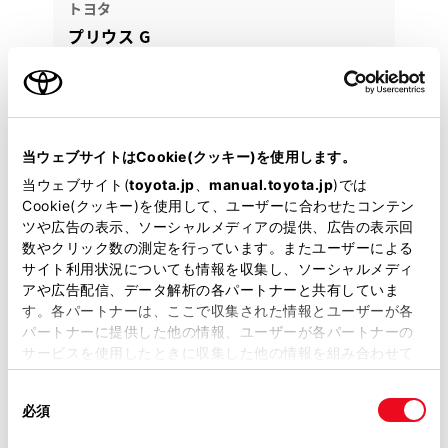
トヨタ
プリウス G
雪道や寒冷地でも安心の装備が魅力！低燃費はもちろ
ん、先進安全装備も充実♪快適なドライブを、、、！
295.8
万円
支払総額
当ウェブサイトはCookie(クッキー)を使用します。
286万円
9.8万円
車両価格
諸費用
当ウェブサイト(
toyota.jp
、
manual.toyota.jp
)では
※ 価格は展示店にて8月登録の場合
※ 消費税10％込み
Cookie(クッキー)を使用して、ユーザーに合わせたコンテン
ツや広告の表示、ソーシャルメディアの提供、広告の表示回
月々定額プラン
数やクリック数の測定を行っています。またユーザーによる
頭金・ボーナス払い0円 月々45,700円
サイト利用状況についても情報を収集し、ソーシャルメディ
アや広告配信、データ解析の各パートナーと共有していま
2024年(R6年)
22,000km
年式
走行
す。各パートナーは、ここで収集された情報とユーザーが各
なし
車検整備付
パートナーに提供した他の情報、ユーザーが各パートナーの
修復
車検
サービスを使用したときに収集した他の情報を組み合わせて
定期点検整備付
整備
保証
ロングラン保証付
使用することがあります。当ウェブサイトの使用を続行する
ハイブリッド保証付
同
とCookie(クッキー)に同意したこととなります。
必須
意
鳥取トヨペット アネックス二本木
の
「すべてのCookieを許可」をクリックすることで、お客様の