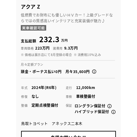
アクア Z
低燃費でお財布にも優しいＨＶカー！上級グレードな
らではの質感高いインテリアと充実装備が魅力♪
232.3
万円
支払総額
223万円
9.3万円
車両価格
諸費用
※ 価格は展示店にて8月登録の場合
※ 消費税10％込み
月々定額プラン
頭金・ボーナス払い0円 月々35,600円
2024年(R6年)
12,000km
年式
走行
なし
車検整備付
修復
車検
定期点検整備付
整備
保証
ロングラン保証付
ハイブリッド保証付
鳥取トヨペット アネックス二本木