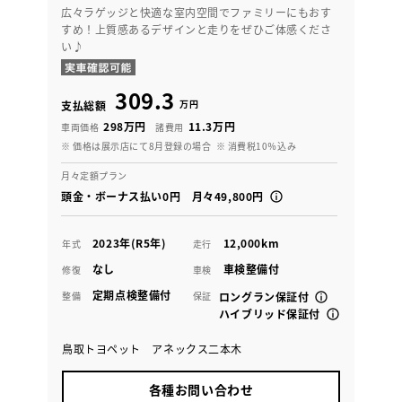
広々ラゲッジと快適な室内空間でファミリーにもおす
すめ！上質感あるデザインと走りをぜひご体感くださ
い♪
309.3
万円
支払総額
298万円
11.3万円
車両価格
諸費用
※ 価格は展示店にて8月登録の場合
※ 消費税10％込み
月々定額プラン
頭金・ボーナス払い0円 月々49,800円
2023年(R5年)
12,000km
年式
走行
なし
車検整備付
修復
車検
定期点検整備付
整備
保証
ロングラン保証付
ハイブリッド保証付
鳥取トヨペット アネックス二本木
各種お問い合わせ