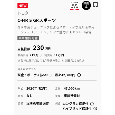
トヨタ
C-HR S GRスポーツ
ＧＲ専用チューニングによるスポーティな走り＆専用
エクステリア・インテリアが魅力☆★ドラレコ装備
230
万円
支払総額
219万円
11万円
車両価格
諸費用
※ 価格は展示店にて8月登録の場合
※ 消費税10％込み
月々定額プラン
頭金・ボーナス払い0円 月々42,200円
2020年(R2年)
47,000km
年式
走行
なし
車検整備付
修復
車検
定期点検整備付
整備
保証
ロングラン保証付
ハイブリッド保証付