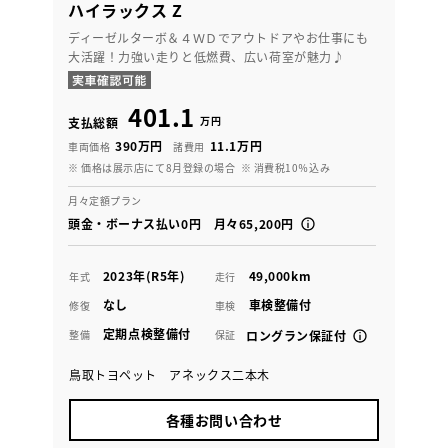
ハイラックス Z
ディーゼルターボ＆４ＷＤでアウトドアやお仕事にも
大活躍！力強い走りと低燃費、広い荷室が魅力♪
401.1
万円
支払総額
390万円
11.1万円
車両価格
諸費用
※ 価格は展示店にて8月登録の場合
※ 消費税10％込み
月々定額プラン
頭金・ボーナス払い0円 月々65,200円
2023年(R5年)
49,000km
年式
走行
なし
車検整備付
修復
車検
定期点検整備付
整備
保証
ロングラン保証付
鳥取トヨペット アネックス二本木
各種お問い合わせ