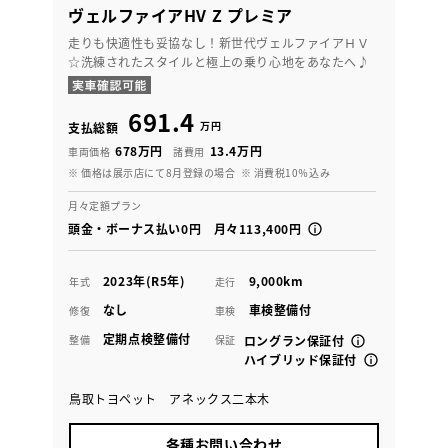
ヴェルファイアHV Z プレミア
走りも快適性も妥協なし！新世代ヴェルファイアＨＶ
☆洗練されたスタイルと極上の乗り心地をあなたへ♪
691.4
万円
支払総額
678万円
13.4万円
車両価格
諸費用
※ 価格は展示店にて8月登録の場合
※ 消費税10％込み
月々定額プラン
頭金・ボーナス払い0円 月々113,400円
2023年(R5年)
9,000km
年式
走行
なし
車検整備付
修復
車検
定期点検整備付
整備
保証
ロングラン保証付
ハイブリッド保証付
鳥取トヨペット アネックス二本木
各種お問い合わせ