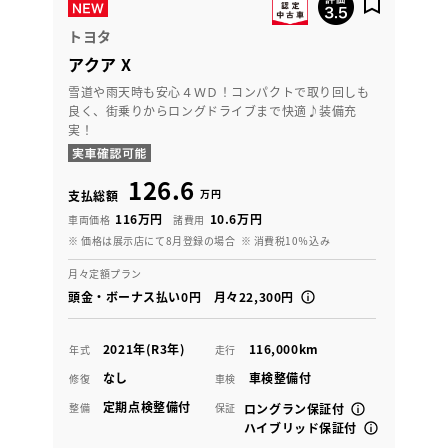
トヨタ
アクア X
雪道や雨天時も安心４ＷＤ！コンパクトで取り回しも
良く、街乗りからロングドライブまで快適♪装備充
実！
126.6
万円
支払総額
116万円
10.6万円
車両価格
諸費用
※ 価格は展示店にて8月登録の場合
※ 消費税10％込み
月々定額プラン
頭金・ボーナス払い0円 月々22,300円
2021年(R3年)
116,000km
年式
走行
なし
車検整備付
修復
車検
定期点検整備付
整備
保証
ロングラン保証付
ハイブリッド保証付