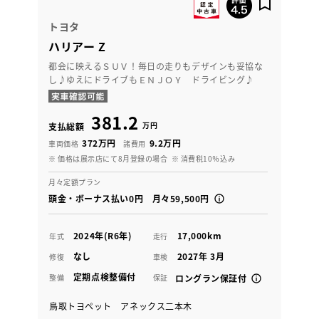
トヨタ
ハリアー Z
都会に映えるＳＵＶ！毎日の走りもデザインも妥協な
し♪ゆえにドライブもＥＮＪＯＹ ドライビング♪
381.2
万円
支払総額
372万円
9.2万円
車両価格
諸費用
※ 価格は展示店にて8月登録の場合
※ 消費税10％込み
月々定額プラン
頭金・ボーナス払い0円 月々59,500円
2024年(R6年)
17,000km
年式
走行
なし
2027年 3月
修復
車検
定期点検整備付
整備
保証
ロングラン保証付
鳥取トヨペット アネックス二本木