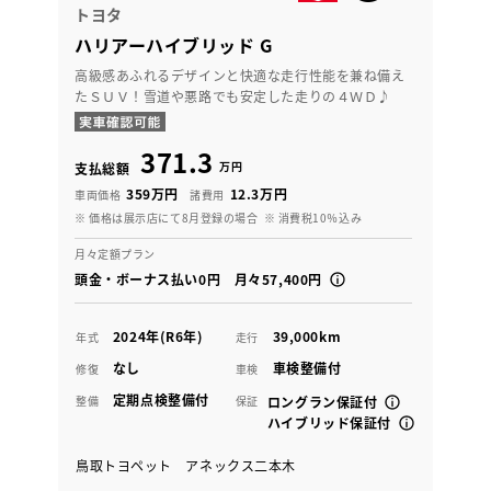
トヨタ
ハリアーハイブリッド G
高級感あふれるデザインと快適な走行性能を兼ね備え
たＳＵＶ！雪道や悪路でも安定した走りの４ＷＤ♪
371.3
万円
支払総額
359万円
12.3万円
車両価格
諸費用
※ 価格は展示店にて8月登録の場合
※ 消費税10％込み
月々定額プラン
頭金・ボーナス払い0円 月々57,400円
2024年(R6年)
39,000km
年式
走行
なし
車検整備付
修復
車検
定期点検整備付
整備
保証
ロングラン保証付
ハイブリッド保証付
鳥取トヨペット アネックス二本木