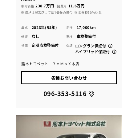
238.7万円
11.6万円
車両価格
諸費用
※ 価格は展示店にて8月登録の場合
※ 消費税10％込み
2023年(R5年)
17,000km
年式
走行
なし
車検整備付
修復
車検
定期点検整備付
整備
保証
ロングラン保証付
ハイブリッド保証付
熊本トヨペット ＢｅＭａＸ本店
各種お問い合わせ
096-353-5116