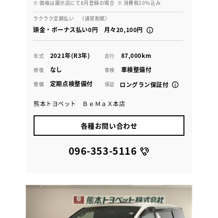
※ 価格は展示店にて8月登録の場合
※ 消費税10％込み
ラクラク定額払い （通常割賦）
頭金・ボーナス払い0円 月々20,100円
2021年(R3年)
87,000km
年式
走行
なし
車検整備付
修復
車検
定期点検整備付
整備
保証
ロングラン保証付
熊本トヨペット ＢｅＭａＸ本店
各種お問い合わせ
096-353-5116