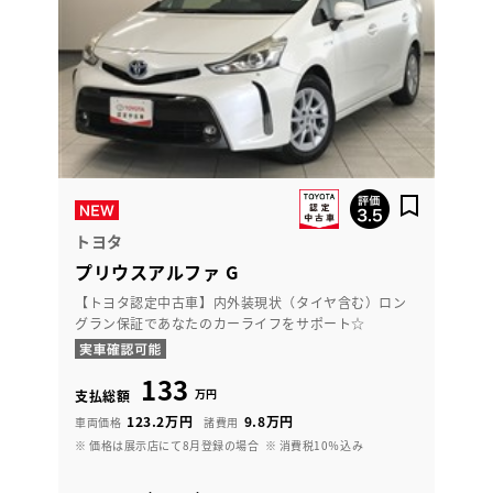
トヨタ
プリウスアルファ G
【トヨタ認定中古車】内外装現状（タイヤ含む）ロン
グラン保証であなたのカーライフをサポート☆
133
万円
支払総額
123.2万円
9.8万円
車両価格
諸費用
※ 価格は展示店にて8月登録の場合
※ 消費税10％込み