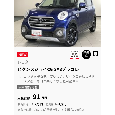
トヨタ
ピクシスジョイCG SA3プラコレ
【トヨタ認定中古車】愛らしいデザインと運転しやす
いサイズ感！毎日が楽しくなる軽自動車☆
91
万円
支払総額
84.7万円
6.3万円
車両価格
諸費用
※ 価格は展示店にて8月登録の場合
※ 消費税10％込み