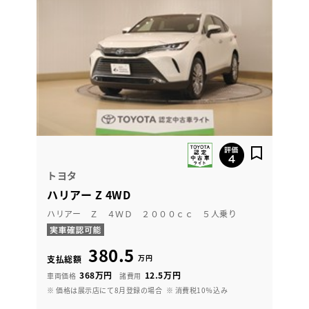
トヨタ
ハリアー Z 4WD
ハリアー Ｚ ４ＷＤ ２０００ｃｃ ５人乗り
380.5
万円
支払総額
368万円
12.5万円
車両価格
諸費用
※ 価格は展示店にて8月登録の場合
※ 消費税10％込み