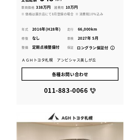
338万円
10万円
車両価格
諸費用
※ 価格は展示店にて8月登録の場合
※ 消費税10％込み
2016年(H28年)
66,000km
年式
走行
なし
2027年 5月
修復
車検
定期点検整備付
整備
保証
ロングラン保証付
ＡＧＨトヨタ札幌 アンビシャス美しが丘
各種お問い合わせ
011-883-0066