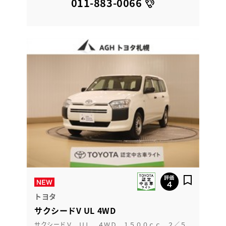
011-883-0066
トヨタ
サクシードV UL 4WD
サクシードＶ ＵＬ ４ＷＤ １５００ｃｃ ２／５