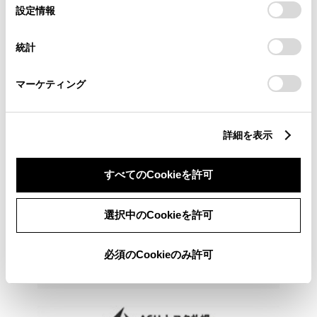
ハリア－ Ｚ ４ＷＤ ２０００ＣＣ ５人乗り
選
デバイスにすべてのCookie(クッキー)が保存されることに同
設定情報
択
意したことになります。Cookie(クッキー)のオプトアウト、
設定の変更、同意を撤回したりするにあたっては、当社の
401.7
統計
万円
「
Cookie（クッキー）情報の取り扱いについて
」をご覧くだ
支払総額
さい。
389万円
12.7万円
車両価格
諸費用
マーケティング
※ 価格は展示店にて8月登録の場合
※ 消費税10％込み
2023年(R5年)
12,000km
年式
走行
詳細を表示
なし
車検整備付
修復
車検
定期点検整備付
整備
保証
ロングラン保証付
すべてのCookieを許可
ＡＧＨトヨタ札幌 アンビシャス美しが丘
選択中のCookieを許可
各種お問い合わせ
011-883-0066
必須のCookieのみ許可