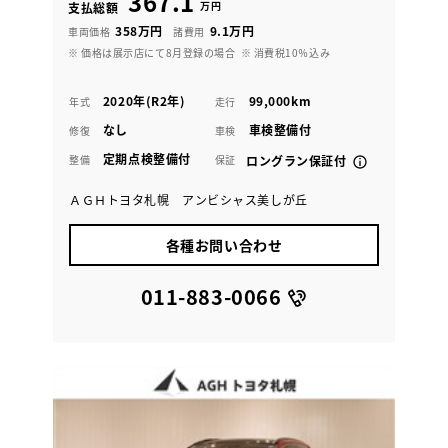
367.1
万円
支払総額
358万円
9.1万円
車両価格
諸費用
※ 価格は展示店にて8月登録の場合
※ 消費税10％込み
2020年(R2年)
99,000km
年式
走行
なし
車検整備付
修復
車検
定期点検整備付
整備
保証
ロングラン保証付
ＡＧＨトヨタ札幌 アンビシャス美しが丘
各種お問い合わせ
011-883-0066