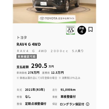
トヨタ
RAV4 G 4WD
ＲＡＶ４ Ｇ ４ＷＤ ２０００ｃｃ ５人乗り
290.5
万円
支払総額
278万円
12.5万円
車両価格
諸費用
※ 価格は展示店にて8月登録の場合
※ 消費税10％込み
2021年(R3年)
91,000km
年式
走行
なし
車検整備付
修復
車検
定期点検整備付
整備
保証
ロングラン保証付