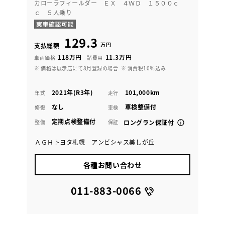
カローラフィールダー ＥＸ ４ＷＤ １５００ｃ
ｃ ５人乗り
129.3
万円
支払総額
118万円
11.3万円
車両価格
諸費用
※ 価格は展示店にて8月登録の場合
※ 消費税10％込み
2021年(R3年)
101,000km
年式
走行
なし
車検整備付
修復
車検
定期点検整備付
整備
保証
ロングラン保証付
ＡＧＨトヨタ札幌 アンビシャス美しが丘
各種お問い合わせ
011-883-0066