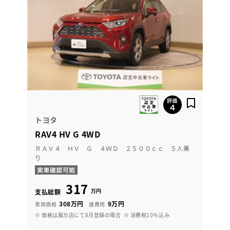
トヨタ
RAV4 HV G 4WD
ＲＡＶ４ ＨＶ Ｇ ４ＷＤ ２５００ｃｃ ５人乗
り
317
万円
支払総額
308万円
9万円
車両価格
諸費用
※ 価格は展示店にて8月登録の場合
※ 消費税10％込み