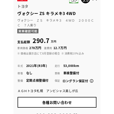
トヨタ
ヴォクシー ZS キラメキ3 4WD
ヴォクシー ＺＳ キラメキ３ ４ＷＤ ２０００Ｃ
Ｃ ７人乗り
290.7
万円
支払総額
278万円
12.7万円
車両価格
諸費用
※ 価格は展示店にて8月登録の場合
※ 消費税10％込み
2021年(R3年)
53,000km
年式
走行
なし
車検整備付
修復
車検
定期点検整備付
整備
保証
ロングラン保証付
ＡＧＨトヨタ札幌 アンビシャス美しが丘
各種お問い合わせ