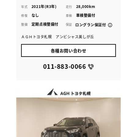
2021年(R3年)
28,000km
年式
走行
なし
車検整備付
修復
車検
定期点検整備付
整備
保証
ロングラン保証付
ＡＧＨトヨタ札幌 アンビシャス美しが丘
各種お問い合わせ
011-883-0066