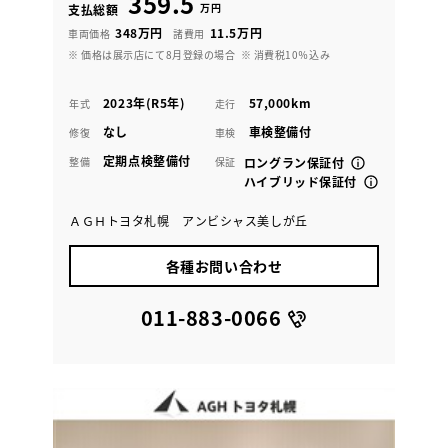
359.5
万円
支払総額
348万円
11.5万円
車両価格
諸費用
※ 価格は展示店にて8月登録の場合
※ 消費税10％込み
2023年(R5年)
57,000km
年式
走行
なし
車検整備付
修復
車検
定期点検整備付
整備
保証
ロングラン保証付
ハイブリッド保証付
ＡＧＨトヨタ札幌 アンビシャス美しが丘
各種お問い合わせ
011-883-0066