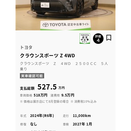
トヨタ
クラウンスポーツ Z 4WD
クラウンスポーツ Ｚ ４ＷＤ ２５００ＣＣ ５人
乗り
527.5
万円
支払総額
518万円
9.5万円
車両価格
諸費用
※ 価格は展示店にて8月登録の場合
※ 消費税10％込み
2024年(R6年)
11,000km
年式
走行
なし
2027年 1月
修復
車検