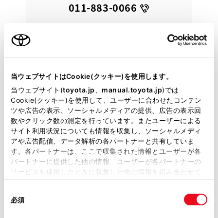
011-883-0066
当ウェブサイトはCookie(クッキー)を使用します。
当ウェブサイト(
toyota.jp
、
manual.toyota.jp
)では
Cookie(クッキー)を使用して、ユーザーに合わせたコンテン
ツや広告の表示、ソーシャルメディアの提供、広告の表示回
数やクリック数の測定を行っています。またユーザーによる
サイト利用状況についても情報を収集し、ソーシャルメディ
アや広告配信、データ解析の各パートナーと共有していま
す。各パートナーは、ここで収集された情報とユーザーが各
パートナーに提供した他の情報、ユーザーが各パートナーの
サービスを使用したときに収集した他の情報を組み合わせて
使用することがあります。当ウェブサイトの使用を続行する
同
とCookie(クッキー)に同意したこととなります。
トヨタ
必須
意
ハリアー Z 4WD
の
「すべてのCookieを許可」をクリックすることで、お客様の