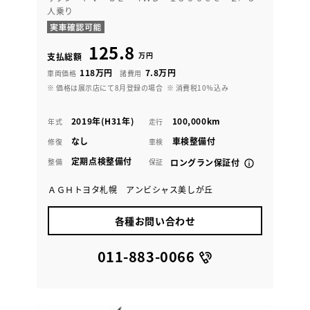
人乗り
125.8
万円
支払総額
118万円
7.8万円
車両価格
諸費用
※ 価格は展示店にて8月登録の場合
※ 消費税10％込み
2019年(H31年)
100,000km
年式
走行
なし
車検整備付
修復
車検
定期点検整備付
整備
保証
ロングラン保証付
ＡＧＨトヨタ札幌 アンビシャス美しが丘
各種お問い合わせ
011-883-0066