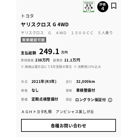
トヨタ
ヤリスクロス G 4WD
ヤリスクロス Ｇ ４ＷＤ １５００ＣＣ ５人乗り
249.1
万円
支払総額
238万円
11.1万円
車両価格
諸費用
※ 価格は展示店にて8月登録の場合
※ 消費税10％込み
2021年(R3年)
32,000km
年式
走行
なし
車検整備付
修復
車検
定期点検整備付
整備
保証
ロングラン保証付
ＡＧＨトヨタ札幌 アンビシャス美しが丘
各種お問い合わせ