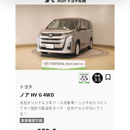
トヨタ
ノア HV G 4WD
当社オリジナル２年リ－ス対象車！☆彡今ならコミっ
てカー契約で新品冬タイヤ・社外アルミが付いてく
る！