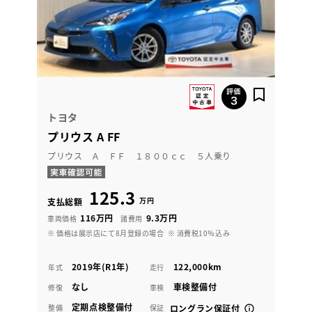
トヨタ
プリウス A FF
プリウス Ａ ＦＦ １８００ｃｃ ５人乗り
125.3
万円
支払総額
116万円
9.3万円
車両価格
諸費用
※ 価格は展示店にて8月登録の場合
※ 消費税10％込み
2019年(R1年)
122,000km
年式
走行
なし
車検整備付
修復
車検
定期点検整備付
整備
保証
ロングラン保証付