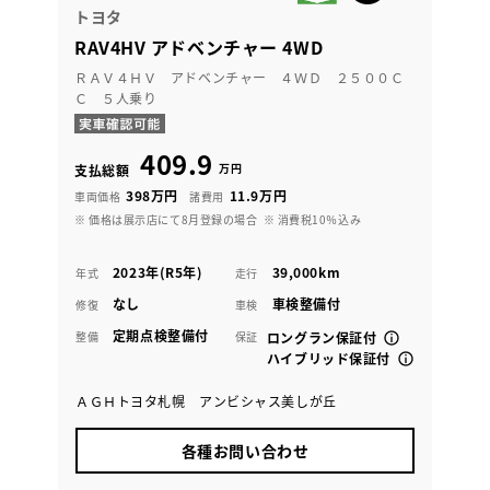
トヨタ
RAV4HV アドベンチャー 4WD
ＲＡＶ４ＨＶ アドベンチャー ４ＷＤ ２５００Ｃ
Ｃ ５人乗り
409.9
万円
支払総額
398万円
11.9万円
車両価格
諸費用
※ 価格は展示店にて8月登録の場合
※ 消費税10％込み
2023年(R5年)
39,000km
年式
走行
なし
車検整備付
修復
車検
定期点検整備付
整備
保証
ロングラン保証付
ハイブリッド保証付
ＡＧＨトヨタ札幌 アンビシャス美しが丘
各種お問い合わせ