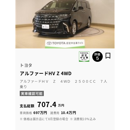
トヨタ
アルファードHV Z 4WD
アルファ－ドＨＶ Ｚ ４ＷＤ ２５００ＣＣ ７人
乗り
707.4
万円
支払総額
697万円
10.4万円
車両価格
諸費用
※ 価格は展示店にて8月登録の場合
※ 消費税10％込み