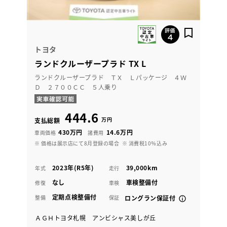
トヨタ
ランドクルーザープラド TX L
ランドクルーザープラド ＴＸ Ｌパッケージ ４Ｗ
Ｄ ２７００ＣＣ ５人乗り
444.6
万円
支払総額
430万円
14.6万円
車両価格
諸費用
※ 価格は展示店にて8月登録の場合
※ 消費税10％込み
2023年(R5年)
39,000km
年式
走行
なし
車検整備付
修復
車検
定期点検整備付
整備
保証
ロングラン保証付
ＡＧＨトヨタ札幌 アンビシャス美しが丘