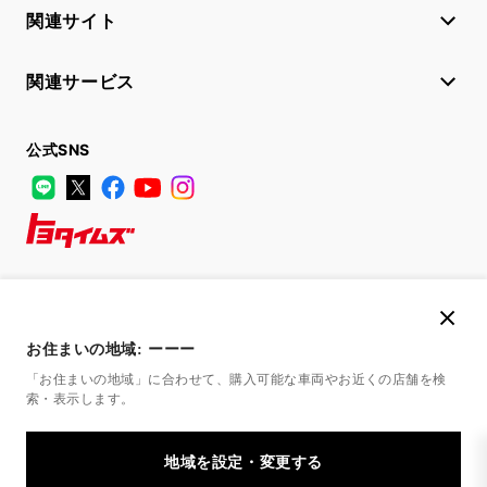
関連サイト
関連サービス
公式SNS
LINE
X
Facebook
YouTube
Instagram
トヨタイムズ
TOYOTA Mail Magazine
登録はこちら
お住まいの地域:
ーーー
「お住まいの地域」に合わせて、購入可能な車両やお近くの店舗を
検
索・表示します。
サイトマップ
サイト利用について
個人情報の取扱いについて
TOYOTAアカウント利用規約
反社会的勢力に対する基本方針
企業情報
リコール情報