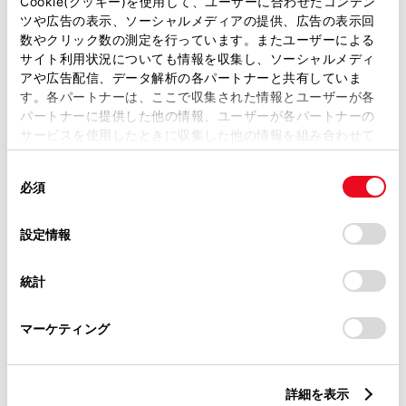
Cookie(クッキー)を使用して、ユーザーに合わせたコンテン
ツや広告の表示、ソーシャルメディアの提供、広告の表示回
トヨタ認定中古車
数やクリック数の測定を行っています。またユーザーによる
サイト利用状況についても情報を収集し、ソーシャルメディ
トヨタ認定中古車ライト
アや広告配信、データ解析の各パートナーと共有していま
オンライン購入できる中古車のみ表示
す。各パートナーは、ここで収集された情報とユーザーが各
パートナーに提供した他の情報、ユーザーが各パートナーの
サービスを使用したときに収集した他の情報を組み合わせて
条件に該当する物件は見つかりませんでした。検索条件を変更
使用することがあります。当ウェブサイトの使用を続行する
同
してもう一度検索をしてください。
とCookie(クッキー)に同意したこととなります。
必須
意
の
「すべてのCookieを許可」をクリックすることで、お客様の
選
デバイスにすべてのCookie(クッキー)が保存されることに同
設定情報
択
意したことになります。Cookie(クッキー)のオプトアウト、
設定の変更、同意を撤回したりするにあたっては、当社の
統計
地域・都道府県から探す
「
Cookie（クッキー）情報の取り扱いについて
」をご覧くだ
さい。
マーケティング
ボディカラーから探す
詳細を表示
装備から探す