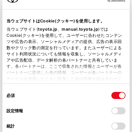
当ウェブサイトはCookie(クッキー)を使用します。
当ウェブサイト(
toyota.jp
、
manual.toyota.jp
)では
Cookie(クッキー)を使用して、ユーザーに合わせたコンテン
ツや広告の表示、ソーシャルメディアの提供、広告の表示回
数やクリック数の測定を行っています。またユーザーによる
サイト利用状況についても情報を収集し、ソーシャルメディ
トヨタ
アや広告配信、データ解析の各パートナーと共有していま
C-HR S
す。各パートナーは、ここで収集された情報とユーザーが各
パートナーに提供した他の情報、ユーザーが各パートナーの
サービスを使用したときに収集した他の情報を組み合わせて
168.9
使用することがあります。当ウェブサイトの使用を続行する
万円
支払総額
同
とCookie(クッキー)に同意したこととなります。
159.8万円
9.1万円
必須
車両価格
諸費用
意
※ 価格は展示店にて8月登録の場合
※ 消費税10％込み
の
「すべてのCookieを許可」をクリックすることで、お客様の
選
デバイスにすべてのCookie(クッキー)が保存されることに同
設定情報
択
意したことになります。Cookie(クッキー)のオプトアウト、
2020年(R2年)
85,000km
年式
走行
設定の変更、同意を撤回したりするにあたっては、当社の
なし
2027年 5月
修復
車検
統計
「
Cookie（クッキー）情報の取り扱いについて
」をご覧くだ