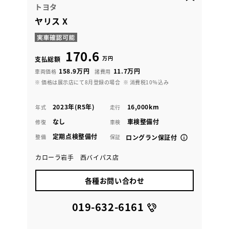
トヨタ
ヤリス X
170.6
万円
支払総額
158.9万円
11.7万円
車両価格
諸費用
※ 価格は展示店にて8月登録の場合
※ 消費税10％込み
2023年(R5年)
16,000km
年式
走行
なし
車検整備付
修復
車検
定期点検整備付
整備
保証
ロングラン保証付
カローラ岩手 西バイパス店
各種お問い合わせ
019-632-6161