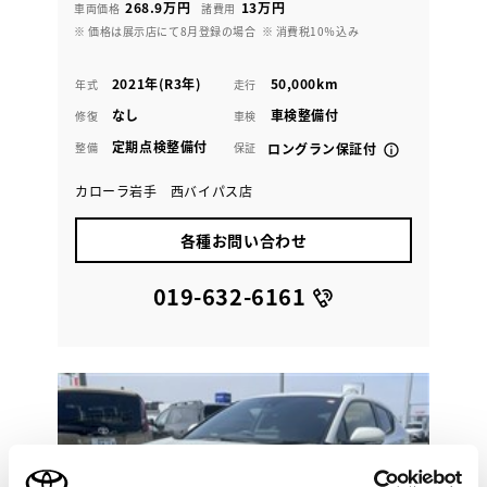
268.9万円
13万円
車両価格
諸費用
※ 価格は展示店にて8月登録の場合
※ 消費税10％込み
2021年(R3年)
50,000km
年式
走行
なし
車検整備付
修復
車検
定期点検整備付
整備
保証
ロングラン保証付
カローラ岩手 西バイパス店
各種お問い合わせ
019-632-6161