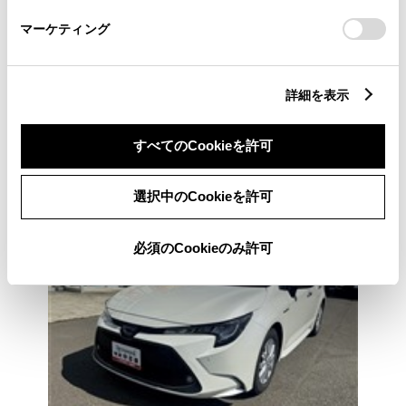
定期点検整備付
整備
保証
ロングラン保証付
さい。
マーケティング
カローラ岩手 西バイパス店
各種お問い合わせ
詳細を表示
019-632-6161
すべてのCookieを許可
選択中のCookieを許可
必須のCookieのみ許可