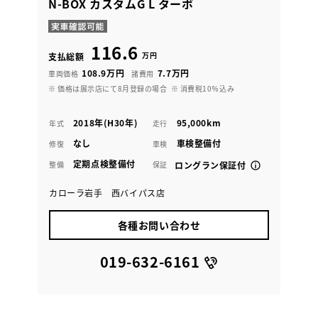
N-BOX カスタムG L ターボ
116.6
万円
支払総額
108.9万円
7.7万円
車両価格
諸費用
※ 価格は展示店にて8月登録の場合
※ 消費税10％込み
2018年(H30年)
95,000km
年式
走行
なし
車検整備付
修復
車検
定期点検整備付
整備
保証
ロングラン保証付
カローラ岩手 西バイパス店
各種お問い合わせ
019-632-6161