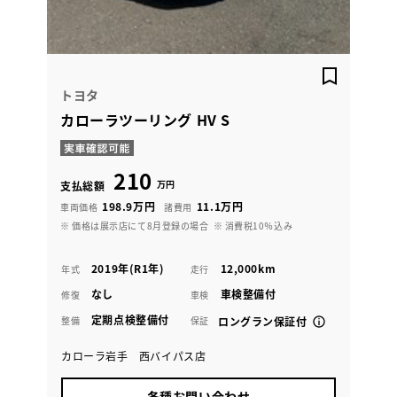
トヨタ
カローラツーリング HV S
210
万円
支払総額
198.9万円
11.1万円
車両価格
諸費用
※ 価格は展示店にて8月登録の場合
※ 消費税10％込み
2019年(R1年)
12,000km
年式
走行
なし
車検整備付
修復
車検
定期点検整備付
整備
保証
ロングラン保証付
カローラ岩手 西バイパス店
各種お問い合わせ