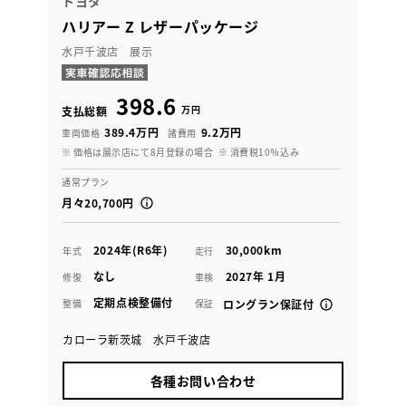
トヨタ
ハリアー Z レザーパッケージ
水戸千波店 展示
398.6
万円
支払総額
389.4万円
9.2万円
車両価格
諸費用
※ 価格は展示店にて8月登録の場合
※ 消費税10％込み
通常プラン
月々20,700円
2024年(R6年)
30,000km
年式
走行
なし
2027年 1月
修復
車検
定期点検整備付
整備
保証
ロングラン保証付
カローラ新茨城 水戸千波店
各種お問い合わせ