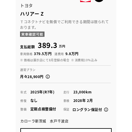
トヨタ
ハリアー Z
Ｔコネクトナビを無償でご利用できる期間は限られて
おります。
389.3
万円
支払総額
379.5万円
9.8万円
車両価格
諸費用
※ 価格は展示店にて8月登録の場合
※ 消費税10％込み
通常プラン
月々28,900円
2025年(R7年)
23,000km
年式
走行
なし
2028年 2月
修復
車検
定期点検整備付
整備
保証
ロングラン保証付
カローラ新茨城 水戸千波店