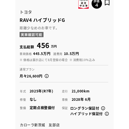
トヨタ
RAV4 ハイブリッドG
距離少なめのお車です。
456
万円
支払総額
445.5万円
10.5万円
車両価格
諸費用
※ 価格は展示店にて8月登録の場合
※ 消費税10％込み
通常プラン
月々26,600円
2025年(R7年)
21,000km
年式
走行
なし
2028年 6月
修復
車検
定期点検整備付
整備
保証
ロングラン保証付
ハイブリッド保証付
カローラ新茨城 友部店