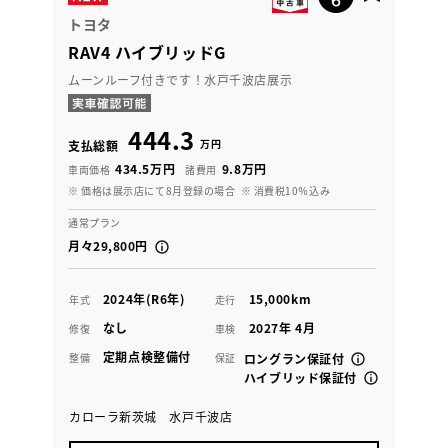
トヨタ
RAV4 ハイブリッドG
ムーンルーフ付きです！水戸千波店展示
444.3
万円
支払総額
434.5万円
9.8万円
車両価格
諸費用
※ 価格は展示店にて8月登録の場合
※ 消費税10％込み
通常プラン
月々29,800円
2024年(R6年)
15,000km
年式
走行
なし
2027年 4月
修復
車検
定期点検整備付
整備
保証
ロングラン保証付
ハイブリッド保証付
カローラ新茨城 水戸千波店