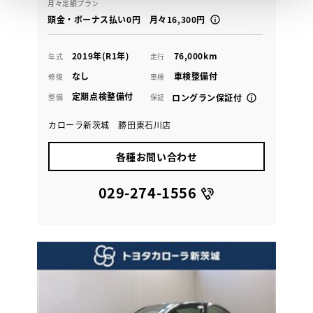
月々定額プラン
頭金・ボーナス払い0円 月々16,300円
2019年(R1年)
76,000km
年式
走行
なし
車検整備付
修復
車検
定期点検整備付
整備
保証
ロングラン保証付
カローラ新茨城 勝田東石川店
各種お問い合わせ
029-274-1556