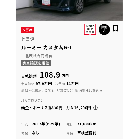
トヨタ
ルーミー カスタムG-T
北茨城店商談有
108.9
万円
支払総額
97.9万円
11万円
車両価格
諸費用
※ 価格は展示店にて8月登録の場合
※ 消費税10％込み
月々定額プラン
頭金・ボーナス払い0円 月々16,200円
2017年(H29年)
31,000km
年式
走行
なし
車検整備付
修復
車検