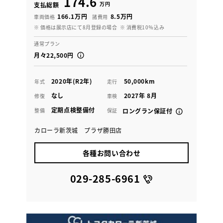
174.6
万円
支払総額
166.1万円
8.5万円
車両価格
諸費用
※ 価格は展示店にて8月登録の場合
※ 消費税10％込み
通常プラン
月々22,500円
2020年(R2年)
50,000km
年式
走行
なし
2027年 8月
修復
車検
定期点検整備付
整備
保証
ロングラン保証付
カローラ新茨城 プラザ勝田店
各種お問い合わせ
029-285-6961