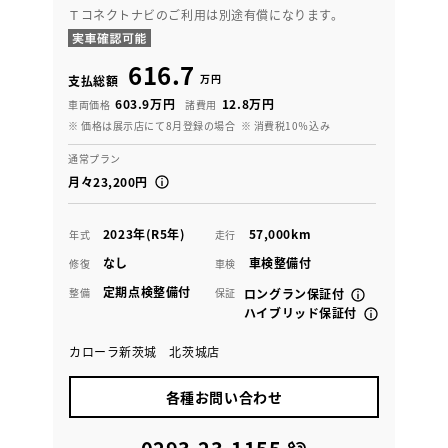
Ｔコネクトナビのご利用は別途有償になります。
616.7
万円
支払総額
603.9万円
12.8万円
車両価格
諸費用
※ 価格は展示店にて8月登録の場合
※ 消費税10％込み
通常プラン
月々23,200円
2023年(R5年)
57,000km
年式
走行
なし
車検整備付
修復
車検
定期点検整備付
整備
保証
ロングラン保証付
ハイブリッド保証付
カローラ新茨城 北茨城店
各種お問い合わせ