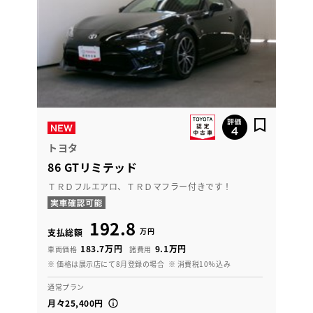
トヨタ
86 GTリミテッド
ＴＲＤフルエアロ、ＴＲＤマフラー付きです！
192.8
万円
支払総額
183.7万円
9.1万円
車両価格
諸費用
※ 価格は展示店にて8月登録の場合
※ 消費税10％込み
通常プラン
月々25,400円