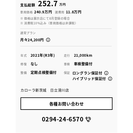
252.7
万円
支払総額
240.9万円
11.8万円
車両価格
諸費用
※ 価格は展示店にて8月登録の場合
※ 消費税10%込み（車両価格は非課税）
通常プラン
月々24,200円
2021年(R3年)
21,000km
年式
走行
なし
車検整備付
修復
車検
定期点検整備付
整備
保証
ロングラン保証付
ハイブリッド保証付
カローラ新茨城 日立滑川店
各種お問い合わせ
0294-24-6570