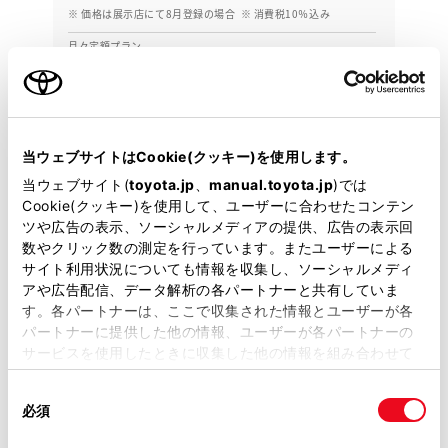
※ 価格は展示店にて8月登録の場合
※ 消費税10％込み
月々定額プラン
頭金・ボーナス払い0円 月々21,400円
2019年(H31年)
47,000km
年式
走行
なし
2028年 2月
修復
車検
当ウェブサイトはCookie(クッキー)を使用します。
定期点検整備付
整備
保証
ロングラン保証付
当ウェブサイト(
toyota.jp
、
manual.toyota.jp
)では
Cookie(クッキー)を使用して、ユーザーに合わせたコンテン
カローラ新茨城 プラザ勝田店
ツや広告の表示、ソーシャルメディアの提供、広告の表示回
数やクリック数の測定を行っています。またユーザーによる
各種お問い合わせ
サイト利用状況についても情報を収集し、ソーシャルメディ
アや広告配信、データ解析の各パートナーと共有していま
す。各パートナーは、ここで収集された情報とユーザーが各
029-285-6961
パートナーに提供した他の情報、ユーザーが各パートナーの
サービスを使用したときに収集した他の情報を組み合わせて
使用することがあります。当ウェブサイトの使用を続行する
同
とCookie(クッキー)に同意したこととなります。
必須
意
の
「すべてのCookieを許可」をクリックすることで、お客様の