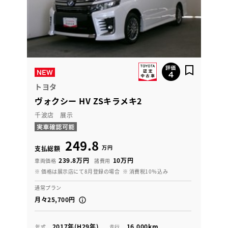
トヨタ
ヴォクシー HV ZSキラメキ2
千波店 展示
249.8
万円
支払総額
239.8万円
10万円
車両価格
諸費用
※ 価格は展示店にて8月登録の場合
※ 消費税10％込み
通常プラン
月々25,700円
2017年(H29年)
16,000km
年式
走行