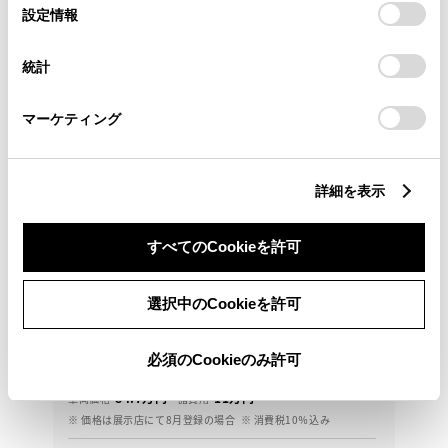
選
デバイスにすべてのCookie(クッキー)が保存されることに同
設定情報
択
意したことになります。Cookie(クッキー)のオプトアウト、
設定の変更、同意を撤回したりするにあたっては、当社の
統計
「
Cookie（クッキー）情報の取り扱いについて
」をご覧くだ
さい。
マーケティング
詳細を表示
すべてのCookieを許可
トヨタ
タンク G コージーED
選択中のCookieを許可
安全装置つきのお車です。
必須のCookieのみ許可
95.7
万円
支払総額
84.7万円
11万円
車両価格
諸費用
※ 価格は展示店にて8月登録の場合
※ 消費税10％込み