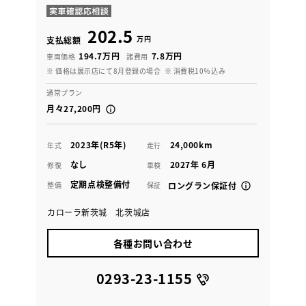
202.5
万円
支払総額
194.7万円
7.8万円
車両価格
諸費用
※ 価格は展示店にて8月登録の場合
※ 消費税10％込み
通常プラン
月々27,200円
2023年(R5年)
24,000km
年式
走行
なし
2027年 6月
修復
車検
定期点検整備付
整備
保証
ロングラン保証付
カローラ新茨城 北茨城店
各種お問い合わせ
0293-23-1155