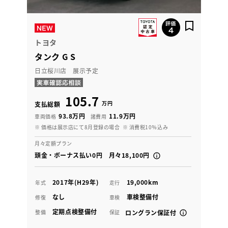
トヨタ
タンク G S
日立桜川店 展示予定
105.7
万円
支払総額
93.8万円
11.9万円
車両価格
諸費用
※ 価格は展示店にて8月登録の場合
※ 消費税10％込み
月々定額プラン
頭金・ボーナス払い0円 月々18,100円
2017年(H29年)
19,000km
年式
走行
なし
車検整備付
修復
車検
定期点検整備付
整備
保証
ロングラン保証付