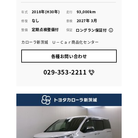
2018年(H30年)
93,000km
年式
走行
なし
2027年 3月
修復
車検
定期点検整備付
整備
保証
ロングラン保証付
カローラ新茨城 Ｕ－Ｃａｒ商品化センター
各種お問い合わせ
029-353-2211