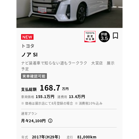
トヨタ
ノア SI
ナビ装着車で知らない道もラークラク 大宮店 展示
予定
168.7
万円
支払総額
155.1万円
13.6万円
車両価格
諸費用
※ 価格は展示店にて8月登録の場合
※ 消費税10％込み
通常プラン
月々24,100円
2017年(H29年)
81,000km
年式
走行