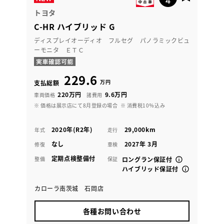
トヨタ
C-HR ハイブリッド G
ディスプレイオーディオ フルセグ パノラミックビュ
ーモニタ ＥＴＣ
229.6
万円
支払総額
220万円
9.6万円
車両価格
諸費用
※ 価格は展示店にて8月登録の場合
※ 消費税10％込み
2020年(R2年)
29,000km
年式
走行
なし
2027年 3月
修復
車検
定期点検整備付
整備
保証
ロングラン保証付
ハイブリッド保証付
カローラ南茨城 石岡店
各種お問い合わせ