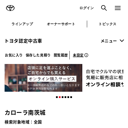
TOYOTA
検索
メニュ
ログイン
ラインアップ
オーナーサポート
トピックス
トヨタ認定中古車
メニュー
未設定
お気に入り
保存した見積り
閲覧履歴
カローラ南茨城
検索対象地域：
全国