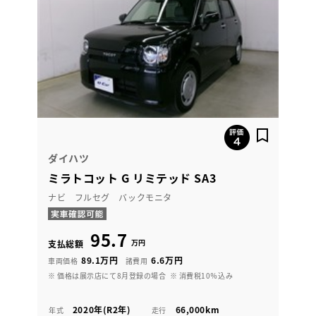
ダイハツ
ミラトコット G リミテッド SA3
ナビ フルセグ バックモニタ
95.7
万円
支払総額
89.1万円
6.6万円
車両価格
諸費用
※ 価格は展示店にて8月登録の場合
※ 消費税10％込み
2020年(R2年)
66,000km
年式
走行