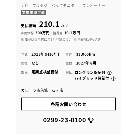
ナビ フルセグ バックモニタ ワンオーナー
210.1
万円
支払総額
200万円
10.1万円
車両価格
諸費用
※ 価格は展示店にて8月登録の場合
※ 消費税10％込み
2018年(H30年)
33,000km
年式
走行
なし
2027年 8月
修復
車検
定期点検整備付
整備
保証
ロングラン保証付
ハイブリッド保証付
カローラ南茨城 石岡店
各種お問い合わせ
0299-23-0100