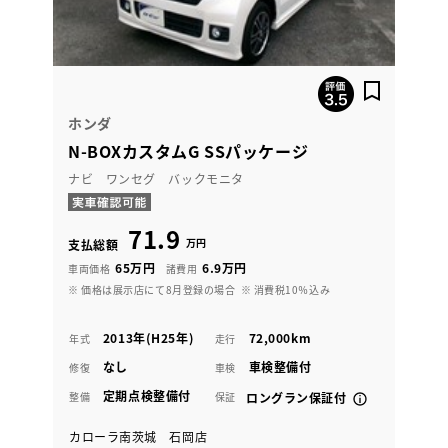
ホンダ
N-BOXカスタムG SSパッケージ
ナビ ワンセグ バックモニタ
71.9
万円
支払総額
65万円
6.9万円
車両価格
諸費用
※ 価格は展示店にて8月登録の場合
※ 消費税10％込み
2013年(H25年)
72,000km
年式
走行
なし
車検整備付
修復
車検
定期点検整備付
整備
保証
ロングラン保証付
カローラ南茨城 石岡店