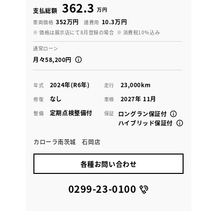
362.3
万円
支払総額
352万円
10.3万円
車両価格
諸費用
※ 価格は展示店にて8月登録の場合
※ 消費税10％込み
通常ローン
月々58,200円
2024年(R6年)
23,000km
年式
走行
なし
2027年 11月
修復
車検
定期点検整備付
整備
保証
ロングラン保証付
ハイブリッド保証付
カローラ南茨城 石岡店
各種お問い合わせ
0299-23-0100