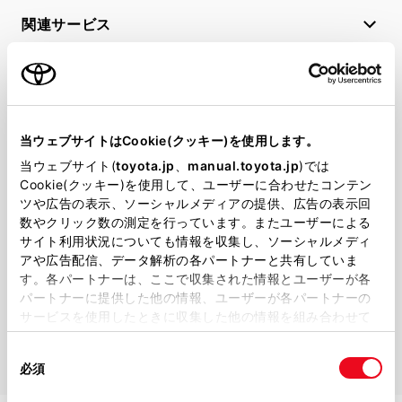
関連サービス
公式SNS
LINE
X
Facebook
YouTube
Instagram
当ウェブサイトはCookie(クッキー)を使用します。
当ウェブサイト(
toyota.jp
、
manual.toyota.jp
)では
トヨタイムズ
Cookie(クッキー)を使用して、ユーザーに合わせたコンテン
ツや広告の表示、ソーシャルメディアの提供、広告の表示回
TOYOTA Mail Magazine
数やクリック数の測定を行っています。またユーザーによる
登録はこちら
サイト利用状況についても情報を収集し、ソーシャルメディ
アや広告配信、データ解析の各パートナーと共有していま
す。各パートナーは、ここで収集された情報とユーザーが各
パートナーに提供した他の情報、ユーザーが各パートナーの
サイトマップ
サイト利用について
個人情報の取扱いについて
TOYOTAアカウント利用規約
反社会的勢力に対する基本方針
企業情報
サービスを使用したときに収集した他の情報を組み合わせて
リコール情報
使用することがあります。当ウェブサイトの使用を続行する
同
とCookie(クッキー)に同意したこととなります。
必須
©1995-2026 TOYOTA MOTOR CORPORATION. ALL RIGHTS RESERVED.
意
の
「すべてのCookieを許可」をクリックすることで、お客様の