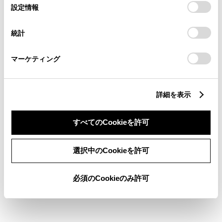
選
デバイスにすべてのCookie(クッキー)が保存されることに同
設定情報
択
意したことになります。Cookie(クッキー)のオプトアウト、
設定の変更、同意を撤回したりするにあたっては、当社の
統計
「
Cookie（クッキー）情報の取り扱いについて
」をご覧くだ
さい。
マーケティング
詳細を表示
すべてのCookieを許可
選択中のCookieを許可
必須のCookieのみ許可