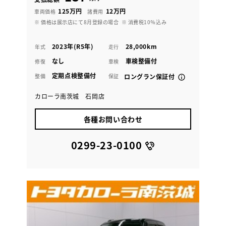
125万円
12万円
車両価格
諸費用
※ 価格は展示店にて8月登録の場合
※ 消費税10％込み
2023年(R5年)
28,000km
年式
走行
なし
車検整備付
修復
車検
定期点検整備付
整備
保証
ロングラン保証付
カローラ南茨城 石岡店
各種お問い合わせ
0299-23-0100