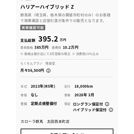
ハリアーハイブリッド Z
群馬県（埼玉県、栃木県の隣接市町村のみ）のお客様
で現車確認と店頭引渡が条件での販売となります。
395.2
万円
支払総額
385万円
10.2万円
車両価格
諸費用
※ 価格は展示店にて8月登録の場合
※ 消費税10％込み
らくちんプラン 残価型
月々56,500円
2023年(R5年)
18,000km
年式
走行
なし
2028年 3月
修復
車検
定期点検整備付
整備
保証
ロングラン保証付
ハイブリッド保証付
カローラ群馬 太田西本町店