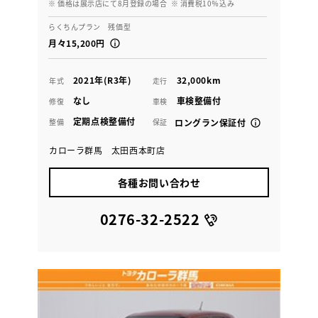
※ 価格は展示店にて8月登録の場合
※ 消費税10％込み
らくちんプラン 残価型
月々15,200円
2021年(R3年)
32,000km
年式
走行
なし
車検整備付
修復
車検
定期点検整備付
整備
保証
ロングラン保証付
カローラ群馬 太田西本町店
各種お問い合わせ
0276-32-2522