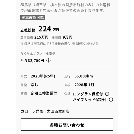
群馬県（埼玉県、栃木県の隣接市町村のみ）のお客様
で現車確認と店頭引渡が条件での販売となります。
224
万円
支払総額
215万円
9万円
車両価格
諸費用
※ 価格は展示店にて8月登録の場合
※ 消費税10％込み
らくちんプラン 残価型
月々32,700円
2023年(R5年)
56,000km
年式
走行
なし
2028年 1月
修復
車検
定期点検整備付
整備
保証
ロングラン保証付
ハイブリッド保証付
カローラ群馬 太田西本町店
各種お問い合わせ