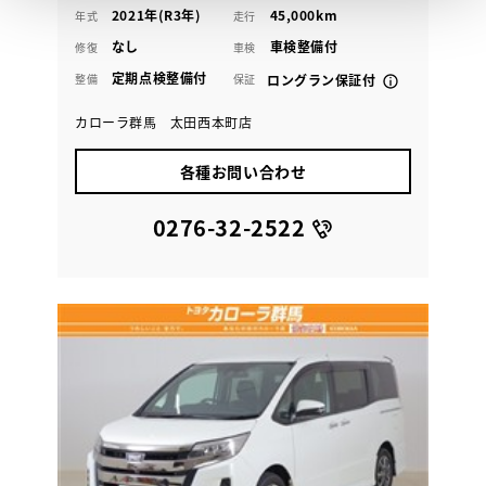
2021年(R3年)
45,000km
年式
走行
なし
車検整備付
修復
車検
定期点検整備付
整備
保証
ロングラン保証付
カローラ群馬 太田西本町店
各種お問い合わせ
0276-32-2522