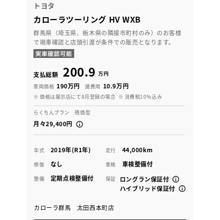
トヨタ
カローラツーリング HV WXB
群馬県（埼玉県、栃木県の隣接市町村のみ）のお客様
で現車確認と店頭引渡が条件での販売となります。
200.9
万円
支払総額
190万円
10.9万円
車両価格
諸費用
※ 価格は展示店にて8月登録の場合
※ 消費税10％込み
らくちんプラン 残価型
月々29,400円
2019年(R1年)
44,000km
年式
走行
なし
車検整備付
修復
車検
定期点検整備付
整備
保証
ロングラン保証付
ハイブリッド保証付
カローラ群馬 太田西本町店