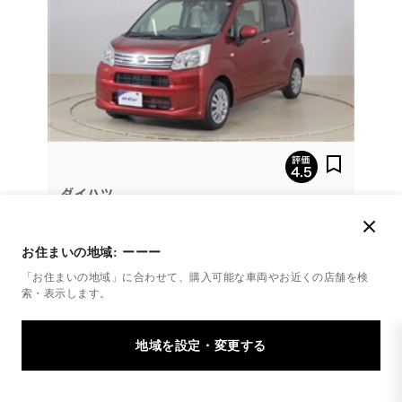
ダイハツ
ムーヴ L SA3
群馬県（埼玉県、栃木県の隣接市町村のみ）のお客様
お住まいの地域:
ーーー
で現車確認と店頭引渡が条件での販売となります。
「お住まいの地域」に合わせて、購入可能な車両やお近くの店舗を
検
索・表示します。
102.4
万円
支払総額
95万円
7.4万円
車両価格
諸費用
※ 価格は展示店にて8月登録の場合
※ 消費税10％込み
らくちんプラン 残価型