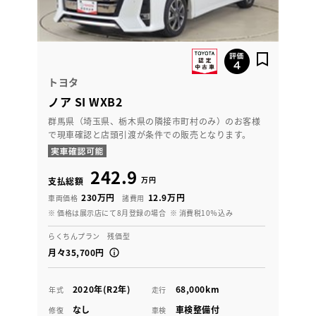
トヨタ
ノア SI WXB2
群馬県（埼玉県、栃木県の隣接市町村のみ）のお客様
で現車確認と店頭引渡が条件での販売となります。
242.9
万円
支払総額
230万円
12.9万円
車両価格
諸費用
※ 価格は展示店にて8月登録の場合
※ 消費税10％込み
らくちんプラン 残価型
月々35,700円
2020年(R2年)
68,000km
年式
走行
なし
車検整備付
修復
車検