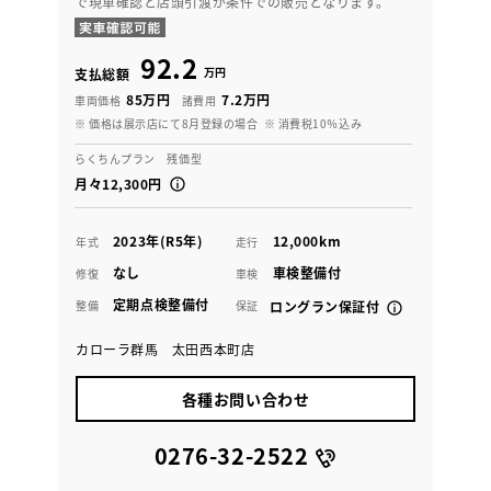
で現車確認と店頭引渡が条件での販売となります。
92.2
万円
支払総額
85万円
7.2万円
車両価格
諸費用
※ 価格は展示店にて8月登録の場合
※ 消費税10％込み
らくちんプラン 残価型
月々12,300円
2023年(R5年)
12,000km
年式
走行
なし
車検整備付
修復
車検
定期点検整備付
整備
保証
ロングラン保証付
カローラ群馬 太田西本町店
各種お問い合わせ
0276-32-2522