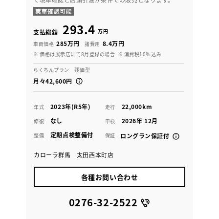
293.4
万円
支払総額
285万円
8.4万円
車両価格
諸費用
※ 価格は展示店にて8月登録の場合
※ 消費税10％込み
らくちんプラン 残価型
月々42,600円
2023年(R5年)
22,000km
年式
走行
なし
2026年 12月
修復
車検
定期点検整備付
整備
保証
ロングラン保証付
カローラ群馬 太田西本町店
各種お問い合わせ
0276-32-2522