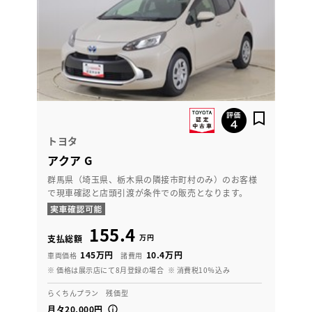
トヨタ
アクア G
群馬県（埼玉県、栃木県の隣接市町村のみ）のお客様
で現車確認と店頭引渡が条件での販売となります。
155.4
万円
支払総額
145万円
10.4万円
車両価格
諸費用
※ 価格は展示店にて8月登録の場合
※ 消費税10％込み
らくちんプラン 残価型
月々20,000円