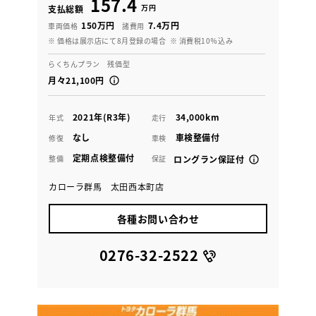
157.4
万円
支払総額
150万円
7.4万円
車両価格
諸費用
※ 価格は展示店にて8月登録の場合
※ 消費税10％込み
らくちんプラン 残価型
月々21,100円
2021年(R3年)
34,000km
年式
走行
なし
車検整備付
修復
車検
定期点検整備付
整備
保証
ロングラン保証付
カローラ群馬 太田西本町店
各種お問い合わせ
0276-32-2522