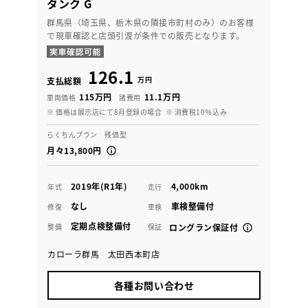
タンク G
群馬県（埼玉県、栃木県の隣接市町村のみ）のお客様
で現車確認と店頭引渡が条件での販売となります。
126.1
万円
支払総額
115万円
11.1万円
車両価格
諸費用
※ 価格は展示店にて8月登録の場合
※ 消費税10％込み
らくちんプラン 残価型
月々13,800円
2019年(R1年)
4,000km
年式
走行
なし
車検整備付
修復
車検
定期点検整備付
整備
保証
ロングラン保証付
カローラ群馬 太田西本町店
各種お問い合わせ