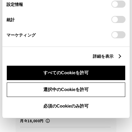
選
デバイスにすべてのCookie(クッキー)が保存されることに同
設定情報
択
意したことになります。Cookie(クッキー)のオプトアウト、
設定の変更、同意を撤回したりするにあたっては、当社の
統計
「
Cookie（クッキー）情報の取り扱いについて
」をご覧くだ
さい。
マーケティング
トヨタ
詳細を表示
ピクシスメガ D SA3
群馬県（埼玉県、栃木県の隣接市町村のみ）のお客様
で現車確認と店頭引渡が条件での販売となります。
すべてのCookieを許可
142.6
選択中のCookieを許可
万円
支払総額
135万円
7.6万円
車両価格
諸費用
※ 価格は展示店にて8月登録の場合
※ 消費税10％込み
必須のCookieのみ許可
らくちんプラン 残価型
月々18,000円