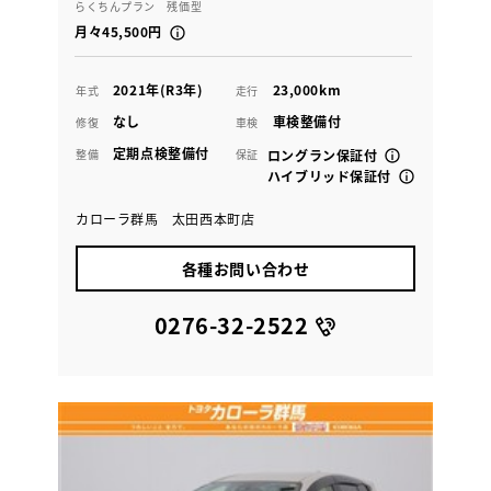
らくちんプラン 残価型
月々45,500円
2021年(R3年)
23,000km
年式
走行
なし
車検整備付
修復
車検
定期点検整備付
整備
保証
ロングラン保証付
ハイブリッド保証付
カローラ群馬 太田西本町店
各種お問い合わせ
0276-32-2522