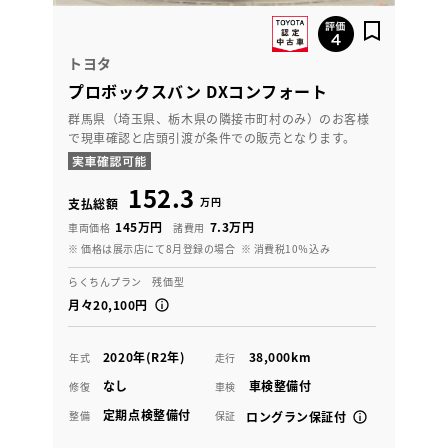
トヨタ
プロボックスバン DXコンフォート
群馬県（埼玉県、栃木県の隣接市町村のみ）のお客様
で現車確認と店頭引渡が条件での販売となります。
152.3
万円
支払総額
145万円
7.3万円
車両価格
諸費用
※ 価格は展示店にて8月登録の場合
※ 消費税10％込み
らくちんプラン 残価型
月々20,100円
2020年(R2年)
38,000km
年式
走行
なし
車検整備付
修復
車検
定期点検整備付
整備
保証
ロングラン保証付