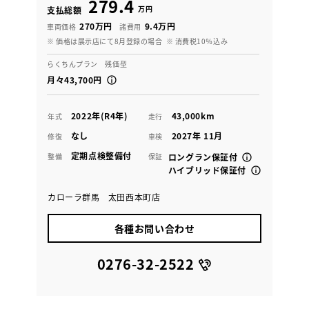
279.4
万円
支払総額
270万円
9.4万円
車両価格
諸費用
※ 価格は展示店にて8月登録の場合
※ 消費税10％込み
らくちんプラン 残価型
月々43,700円
2022年(R4年)
43,000km
年式
走行
なし
2027年 11月
修復
車検
定期点検整備付
整備
保証
ロングラン保証付
ハイブリッド保証付
カローラ群馬 太田西本町店
各種お問い合わせ
0276-32-2522