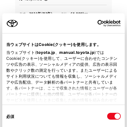
2021年(R3年)
64,000km
年式
走行
なし
車検整備付
修復
車検
定期点検整備付
整備
保証
ロングラン保証付
ハイブリッド保証付
当ウェブサイトはCookie(クッキー)を使用します。
カローラ群馬 太田西本町店
当ウェブサイト(
toyota.jp
、
manual.toyota.jp
)では
Cookie(クッキー)を使用して、ユーザーに合わせたコンテン
各種お問い合わせ
ツや広告の表示、ソーシャルメディアの提供、広告の表示回
数やクリック数の測定を行っています。またユーザーによる
0276-32-2522
サイト利用状況についても情報を収集し、ソーシャルメディ
アや広告配信、データ解析の各パートナーと共有していま
す。各パートナーは、ここで収集された情報とユーザーが各
パートナーに提供した他の情報、ユーザーが各パートナーの
サービスを使用したときに収集した他の情報を組み合わせて
使用することがあります。当ウェブサイトの使用を続行する
同
とCookie(クッキー)に同意したこととなります。
必須
意
の
「すべてのCookieを許可」をクリックすることで、お客様の