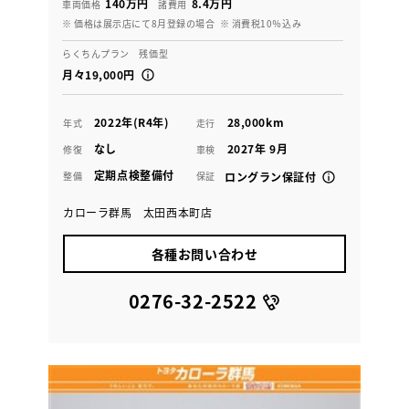
140万円
8.4万円
車両価格
諸費用
※ 価格は展示店にて8月登録の場合
※ 消費税10％込み
らくちんプラン 残価型
月々19,000円
2022年(R4年)
28,000km
年式
走行
なし
2027年 9月
修復
車検
定期点検整備付
整備
保証
ロングラン保証付
カローラ群馬 太田西本町店
各種お問い合わせ
0276-32-2522