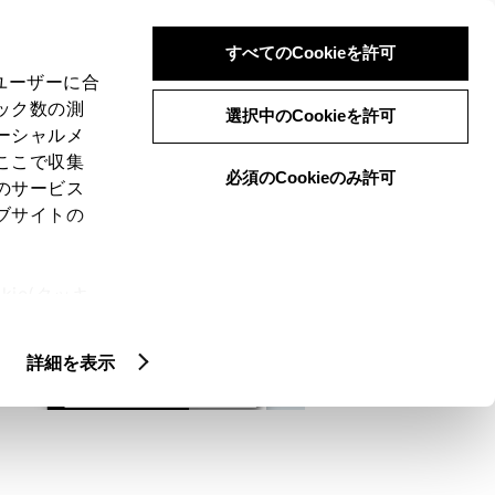
検索
メニュー
ログイン
すべてのCookieを許可
、ユーザーに合
ック数の測
選択中のCookieを許可
ーシャルメ
ここで収集
必須のCookieのみ許可
メニュー
のサービス
ブサイトの
域
未設定
ie(クッキ
、設定の変
扱いについ
詳細を表示