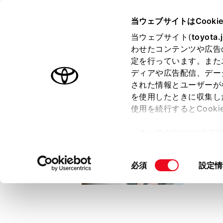
TOYOTA
当ウェブサイトはCooki
当ウェブサイト(
toyota.
わせたコンテンツや広告
ラインアップ
オーナーサポート
トピックス
定を行っています。また
ディアや広告配信、デー
トヨタ認定中古車
された情報とユーザーが
を使用したときに収集し
中古車を探す
トヨタ認定中古車の魅力
3つの買い方
使用を続行するとCook
「すべてのCookieを
ー)が保存されることに同
更、同意を撤回したりす
同
必須
設定情
て
」をご覧ください。
意
の
選
択