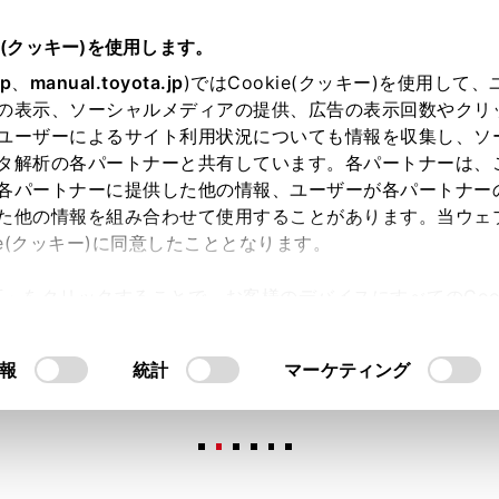
e(クッキー)を使用します。
jp
、
manual.toyota.jp
)ではCookie(クッキー)を使用して
の表示、ソーシャルメディアの提供、広告の表示回数やクリ
ユーザーによるサイト利用状況についても情報を収集し、ソ
タ解析の各パートナーと共有しています。各パートナーは、
各パートナーに提供した他の情報、ユーザーが各パートナー
た他の情報を組み合わせて使用することがあります。当ウェ
オンライン購入
お気に入り
保存した見積り
閲覧履歴
お住まいの地
ie(クッキー)に同意したこととなります。
許可」をクリックすることで、お客様のデバイスにすべてのCook
意したことになります。Cookie(クッキー)のオプトアウト
るにあたっては、当社の「
Cookie（クッキー）情報の取り
報
統計
マーケティング