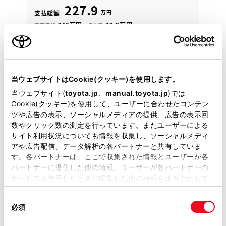
227.9
万円
支払総額
215万円
12.9万円
車両価格
諸費用
※ 価格は展示店にて8月登録の場合
※ 消費税10％込み
定額お支払いプラン
頭金・ボーナス払い0円 月々42,400円
当ウェブサイトはCookie(クッキー)を使用します。
2023年(R5年)
51,000km
年式
走行
当ウェブサイト(
toyota.jp
、
manual.toyota.jp
)では
Cookie(クッキー)を使用して、ユーザーに合わせたコンテン
なし
車検整備付
修復
車検
ツや広告の表示、ソーシャルメディアの提供、広告の表示回
定期点検整備付
整備
保証
ロングラン保証付
数やクリック数の測定を行っています。またユーザーによる
サイト利用状況についても情報を収集し、ソーシャルメディ
カローラ埼玉 ＴＣＳ越谷バイパス
アや広告配信、データ解析の各パートナーと共有していま
す。各パートナーは、ここで収集された情報とユーザーが各
各種お問い合わせ
パートナーに提供した他の情報、ユーザーが各パートナーの
サービスを使用したときに収集した他の情報を組み合わせて
048-970-8400
使用することがあります。当ウェブサイトの使用を続行する
同
とCookie(クッキー)に同意したこととなります。
必須
意
の
「すべてのCookieを許可」をクリックすることで、お客様の