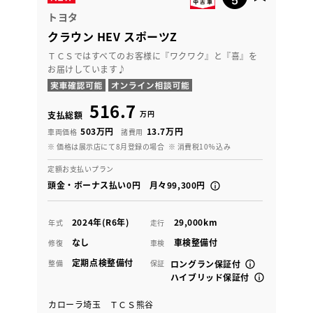
トヨタ
クラウン HEV スポーツZ
ＴＣＳではすべてのお客様に『ワクワク』と『喜』を
お届けしています♪
516.7
万円
支払総額
503万円
13.7万円
車両価格
諸費用
※ 価格は展示店にて8月登録の場合
※ 消費税10％込み
定額お支払いプラン
頭金・ボーナス払い0円 月々99,300円
2024年(R6年)
29,000km
年式
走行
なし
車検整備付
修復
車検
定期点検整備付
整備
保証
ロングラン保証付
ハイブリッド保証付
カローラ埼玉 ＴＣＳ熊谷