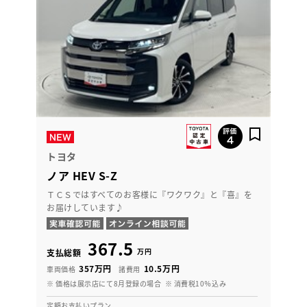
トヨタ
ノア HEV S-Z
ＴＣＳではすべてのお客様に『ワクワク』と『喜』を
お届けしています♪
367.5
万円
支払総額
357万円
10.5万円
車両価格
諸費用
※ 価格は展示店にて8月登録の場合
※ 消費税10％込み
定額お支払いプラン