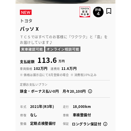
トヨタ
パッソ X
ＴＣＳではすべてのお客様に『ワクワク』と『喜』を
お届けしています♪
113.6
万円
支払総額
102万円
11.6万円
車両価格
諸費用
※ 価格は展示店にて8月登録の場合
※ 消費税10％込み
定額お支払いプラン
頭金・ボーナス払い0円 月々20,100円
2021年(R3年)
18,000km
年式
走行
なし
車検整備付
修復
車検
定期点検整備付
整備
保証
ロングラン保証付