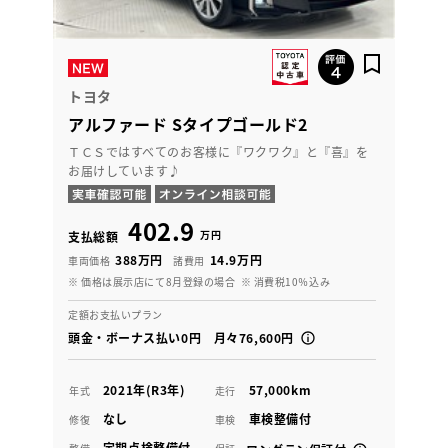
トヨタ
アルファード Sタイプゴールド2
ＴＣＳではすべてのお客様に『ワクワク』と『喜』を
お届けしています♪
402.9
万円
支払総額
388万円
14.9万円
車両価格
諸費用
※ 価格は展示店にて8月登録の場合
※ 消費税10％込み
定額お支払いプラン
頭金・ボーナス払い0円 月々76,600円
2021年(R3年)
57,000km
年式
走行
なし
車検整備付
修復
車検
定期点検整備付