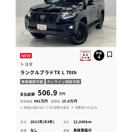
トヨタ
ランクルプラドTX L 70th
506.9
万円
支払総額
491万円
15.9万円
車両価格
諸費用
※ 価格は展示店にて8月登録の場合
※ 消費税10％込み
2021年(R3年)
12,000km
年式
走行
なし
車検整備付
修復
車検