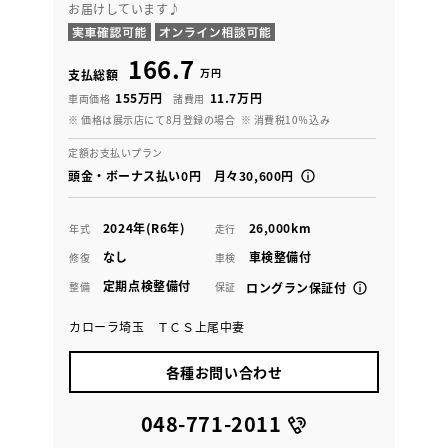
お届けしています♪
166.7
万円
支払総額
155万円
11.7万円
車両価格
諸費用
※ 価格は展示店にて8月登録の場合
※ 消費税10％込み
定額お支払いプラン
頭金・ボーナス払い0円 月々30,600円
2024年(R6年)
26,000km
年式
走行
なし
車検整備付
修復
車検
定期点検整備付
整備
保証
ロングラン保証付
カローラ埼玉 ＴＣＳ上尾中妻
各種お問い合わせ
048-771-2011