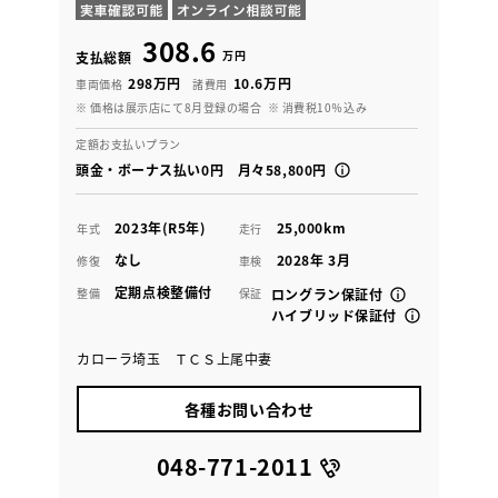
308.6
万円
支払総額
298万円
10.6万円
車両価格
諸費用
※ 価格は展示店にて8月登録の場合
※ 消費税10％込み
定額お支払いプラン
頭金・ボーナス払い0円 月々58,800円
2023年(R5年)
25,000km
年式
走行
なし
2028年 3月
修復
車検
定期点検整備付
整備
保証
ロングラン保証付
ハイブリッド保証付
カローラ埼玉 ＴＣＳ上尾中妻
各種お問い合わせ
048-771-2011