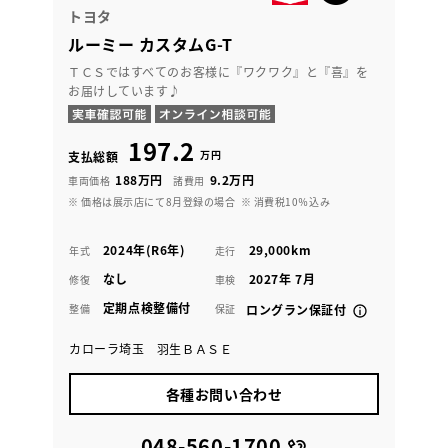
トヨタ
ルーミー カスタムG-T
ＴＣＳではすべてのお客様に『ワクワク』と『喜』を
お届けしています♪
197.2
万円
支払総額
188万円
9.2万円
車両価格
諸費用
※ 価格は展示店にて8月登録の場合
※ 消費税10％込み
2024年(R6年)
29,000km
年式
走行
なし
2027年 7月
修復
車検
定期点検整備付
整備
保証
ロングラン保証付
カローラ埼玉 羽生ＢＡＳＥ
各種お問い合わせ
048-560-1700