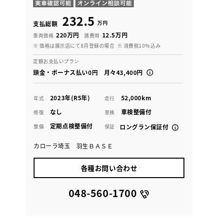
232.5
万円
支払総額
220万円
12.5万円
車両価格
諸費用
※ 価格は展示店にて8月登録の場合
※ 消費税10％込み
定額お支払いプラン
頭金・ボーナス払い0円 月々43,400円
2023年(R5年)
52,000km
年式
走行
なし
車検整備付
修復
車検
定期点検整備付
整備
保証
ロングラン保証付
カローラ埼玉 羽生ＢＡＳＥ
各種お問い合わせ
048-560-1700