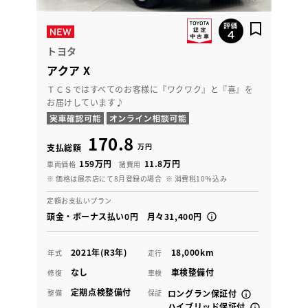
トヨタ
アクア X
ＴＣＳではすべてのお客様に『ワクワク』と『喜』を
お届けしています♪
170.8
万円
支払総額
159万円
11.8万円
車両価格
諸費用
※ 価格は展示店にて8月登録の場合
※ 消費税10％込み
定額お支払いプラン
頭金・ボーナス払い0円 月々31,400円
2021年(R3年)
18,000km
年式
走行
なし
車検整備付
修復
車検
定期点検整備付
整備
保証
ロングラン保証付
ハイブリッド保証付