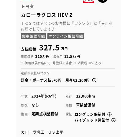
トヨタ
カローラクロス HEV Z
ＴＣＳではすべてのお客様に『ワクワク』と『喜』を
お届けしています♪
327.5
万円
支払総額
315万円
12.5万円
車両価格
諸費用
※ 価格は展示店にて8月登録の場合
※ 消費税10％込み
定額お支払いプラン
頭金・ボーナス払い0円 月々62,200円
2024年(R6年)
22,000km
年式
走行
なし
車検整備付
修復
車検
定期点検整備付
整備
保証
ロングラン保証付
ハイブリッド保証付
カローラ埼玉 ＵＳ上尾