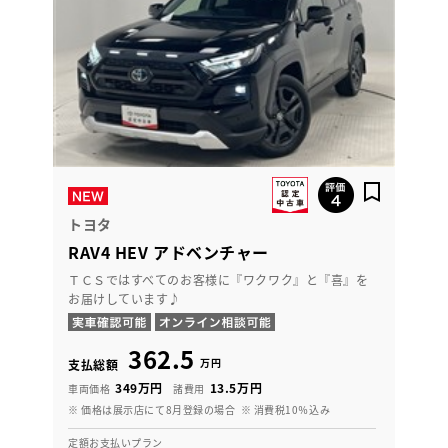
トヨタ
RAV4 HEV アドベンチャー
ＴＣＳではすべてのお客様に『ワクワク』と『喜』を
お届けしています♪
362.5
万円
支払総額
349万円
13.5万円
車両価格
諸費用
※ 価格は展示店にて8月登録の場合
※ 消費税10％込み
定額お支払いプラン