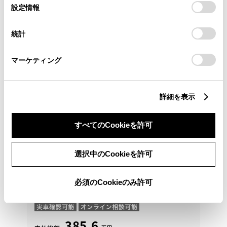
選
デバイスにすべてのCookie(クッキー)が保存されることに同
設定情報
択
意したことになります。Cookie(クッキー)のオプトアウト、
設定の変更、同意を撤回したりするにあたっては、当社の
統計
「
Cookie（クッキー）情報の取り扱いについて
」をご覧くだ
さい。
マーケティング
詳細を表示
すべてのCookieを許可
選択中のCookieを許可
トヨタ
ハイラックス Z
必須のCookieのみ許可
登録の都合上、関東一都六県にお住まいの方への販売
となります
385.6