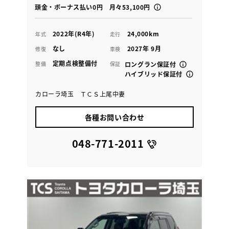
頭金・ボーナス払い0円 月々53,100円
2022年(R4年)
24,000km
年式
走行
なし
2027年 9月
修復
車検
定期点検整備付
整備
保証
ロングラン保証付
ハイブリッド保証付
カローラ埼玉 ＴＣＳ上尾中妻
各種お問い合わせ
048-771-2011