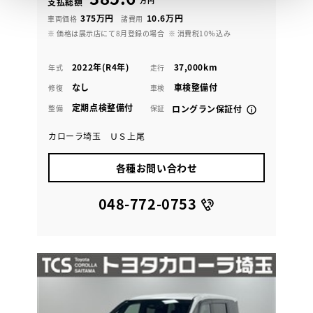
万円
支払総額
375万円
10.6万円
車両価格
諸費用
※ 価格は展示店にて8月登録の場合
※ 消費税10％込み
2022年(R4年)
37,000km
年式
走行
なし
車検整備付
修復
車検
定期点検整備付
整備
保証
ロングラン保証付
カローラ埼玉 ＵＳ上尾
各種お問い合わせ
048-772-0753