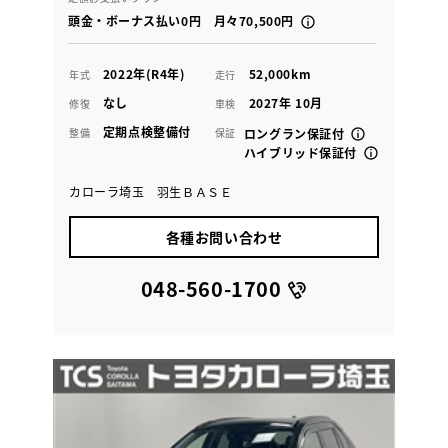
頭金・ボーナス払い0円 月々70,500円
2022年(R4年)
52,000km
年式
走行
なし
2027年 10月
修復
車検
定期点検整備付
整備
保証
ロングラン保証付
ハイブリッド保証付
カローラ埼玉 羽生ＢＡＳＥ
各種お問い合わせ
048-560-1700