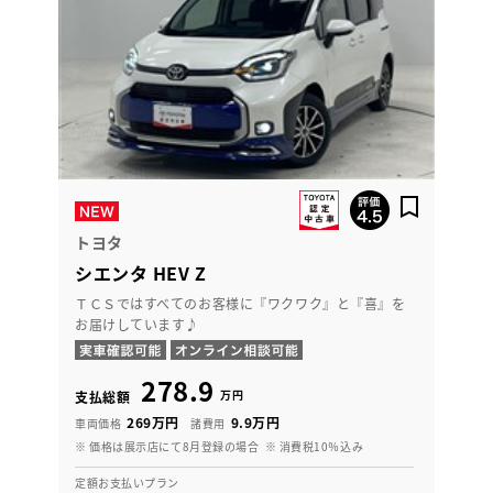
トヨタ
シエンタ HEV Z
ＴＣＳではすべてのお客様に『ワクワク』と『喜』を
お届けしています♪
278.9
万円
支払総額
269万円
9.9万円
車両価格
諸費用
※ 価格は展示店にて8月登録の場合
※ 消費税10％込み
定額お支払いプラン