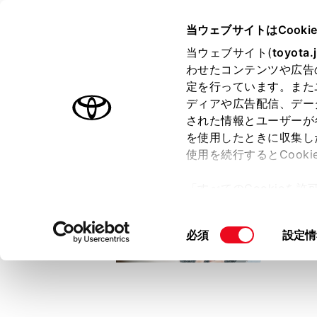
TOYOTA
当ウェブサイトはCooki
当ウェブサイト(
toyota.
わせたコンテンツや広告
ラインアップ
オーナーサポート
トピックス
定を行っています。また
ディアや広告配信、デー
トヨタ認定中古車
された情報とユーザーが
を使用したときに収集し
中古車を探す
トヨタ認定中古車の魅力
3つの買い方
使用を続行するとCook
「すべてのCookieを
ー)が保存されることに同
更、同意を撤回したりす
同
必須
設定情
て
」をご覧ください。
意
の
選
択