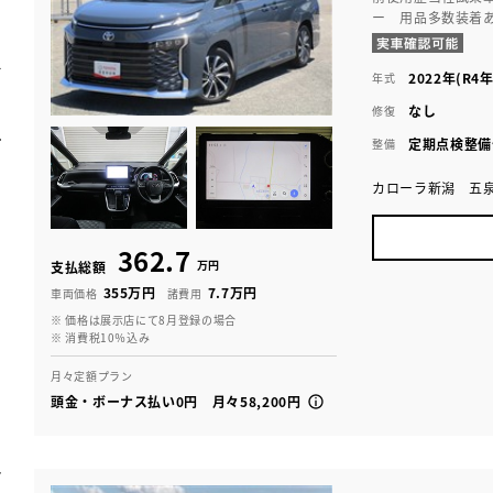
ー 用品多数装着
2022年(R4年
年式
なし
修復
定期点検整備
整備
カローラ新潟 五
362.7
万円
支払総額
355万円
7.7万円
車両価格
諸費用
※ 価格は展示店にて8月登録の場合
※ 消費税10％込み
月々定額プラン
頭金・ボーナス払い0円 月々58,200円