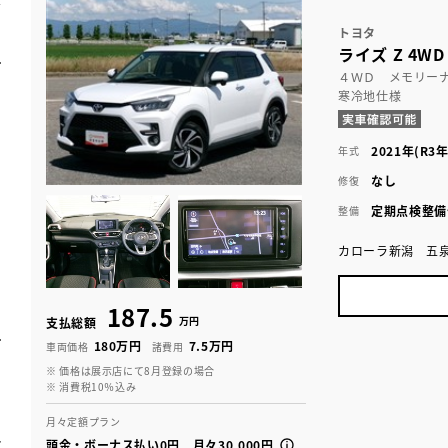
トヨタ
ライズ Z 4WD
４ＷＤ メモリー
寒冷地仕様
2021年(R3年
年式
なし
修復
定期点検整備
整備
カローラ新潟 五
187.5
万円
支払総額
180万円
7.5万円
車両価格
諸費用
※ 価格は展示店にて8月登録の場合
※ 消費税10％込み
月々定額プラン
頭金・ボーナス払い0円 月々30,000円