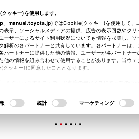
e(クッキー)を使用します。
jp
、
manual.toyota.jp
)ではCookie(クッキー)を使用して
の表示、ソーシャルメディアの提供、広告の表示回数やクリ
ユーザーによるサイト利用状況についても情報を収集し、ソ
タ解析の各パートナーと共有しています。各パートナーは、
各パートナーに提供した他の情報、ユーザーが各パートナー
た他の情報を組み合わせて使用することがあります。当ウェ
オンライン購入
お気に入り
保存した見積り
閲覧履歴
お住まいの地
ie(クッキー)に同意したこととなります。
許可」をクリックすることで、お客様のデバイスにすべてのCook
意したことになります。Cookie(クッキー)のオプトアウト
るにあたっては、当社の「
Cookie（クッキー）情報の取り
報
統計
マーケティング