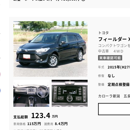
トヨタ
フィールダー X
コンパクトワゴン
中古車 ４ＷＤ
2015年(H27
年式
なし
修復
定期点検整備
整備
カローラ新潟 五
123.4
万円
支払総額
115万円
8.4万円
車両価格
諸費用