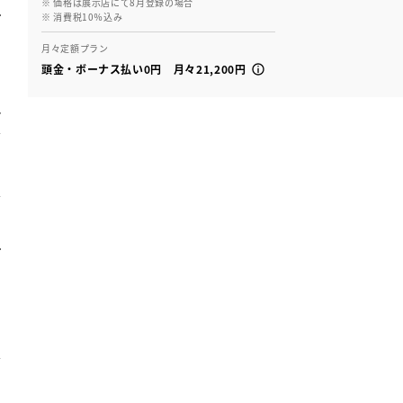
※ 価格は展示店にて8月登録の場合
※ 消費税10％込み
月々定額プラン
頭金・ボーナス払い0円 月々21,200円