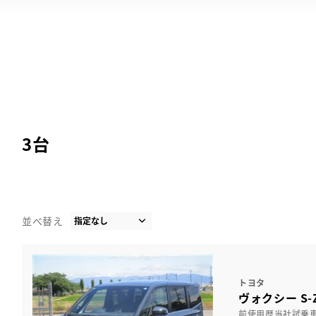
3
台
並べ替え
トヨタ
ヴォクシー S-
前使用歴当社試乗