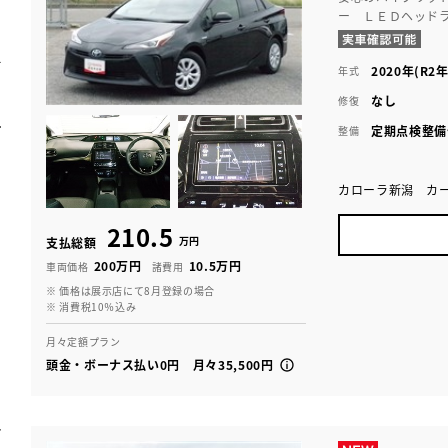
ー ＬＥＤヘッド
2020年(R2年
年式
なし
修復
定期点検整備
整備
カローラ新潟 カ
210.5
万円
支払総額
200万円
10.5万円
車両価格
諸費用
※ 価格は展示店にて8月登録の場合
※ 消費税10％込み
月々定額プラン
頭金・ボーナス払い0円 月々35,500円