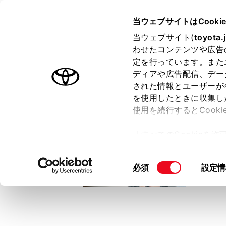
TOYOTA
当ウェブサイトはCooki
当ウェブサイト(
toyota.
わせたコンテンツや広告
ラインアップ
オーナーサポート
トピックス
定を行っています。また
ディアや広告配信、デー
トヨタ認定中古車
された情報とユーザーが
を使用したときに収集し
中古車を探す
トヨタ認定中古車の魅力
3つの買い方
使用を続行するとCook
「すべてのCookieを
ー)が保存されることに同
更、同意を撤回したりす
同
必須
設定情
て
」をご覧ください。
意
の
選
択