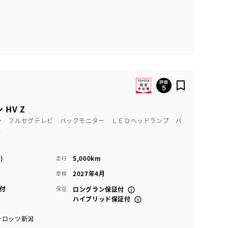
HV Z
ン フルセグテレビ バックモニター ＬＥＤヘッドランプ パ
Ｃ
)
5,000km
走行
2027年4月
車検
付
保証
ロングラン保証付
ハイブリッド保証付
ーロッツ新潟