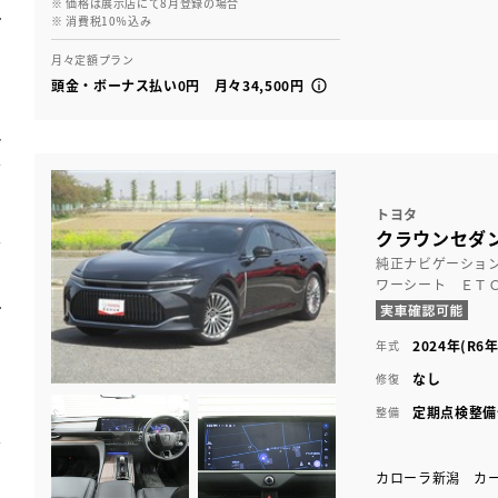
※ 価格は展示店にて8月登録の場合
※ 消費税10％込み
月々定額プラン
頭金・ボーナス払い0円 月々34,500円
トヨタ
クラウンセダン 
純正ナビゲーショ
ワーシート ＥＴ
2024年(R6年
年式
なし
修復
定期点検整備
整備
カローラ新潟 カ