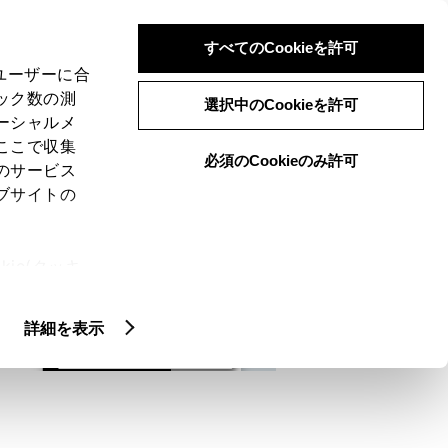
検索
メニュー
ログイン
すべてのCookieを許可
、ユーザーに合
ック数の測
選択中のCookieを許可
ーシャルメ
ここで収集
必須のCookieのみ許可
メニュー
のサービス
ブサイトの
域
未設定
ie(クッキ
、設定の変
扱いについ
詳細を表示