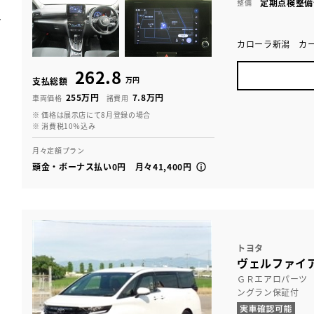
定期点検整備
整備
カローラ新潟 カ
262.8
万円
支払総額
255万円
7.8万円
車両価格
諸費用
※ 価格は展示店にて8月登録の場合
※ 消費税10％込み
月々定額プラン
頭金・ボーナス払い0円 月々41,400円
トヨタ
ヴェルファイア 
ＧＲエアロパーツ
ングラン保証付