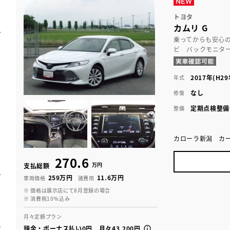
トヨタ
カムリ G
乗ってからも安心
ビ バックモニタ
2017年(H29
年式
なし
修復
定期点検整備
整備
カローラ新潟 カ
270.6
万円
支払総額
259万円
11.6万円
車両価格
諸費用
※ 価格は展示店にて8月登録の場合
※ 消費税10％込み
月々定額プラン
頭金・ボーナス払い0円 月々43,200円