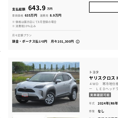
643.9
万円
支払総額
635万円
8.9万円
車両価格
諸費用
※ 価格は展示店にて8月登録の場合
※ 消費税10％込み
月々定額プラン
頭金・ボーナス払い0円 月々101,300円
トヨタ
ヤリスクロス HV
４ＷＤ 寒冷地仕
ー ＬＥＤヘッド
2024年(R6年
年式
なし
修復