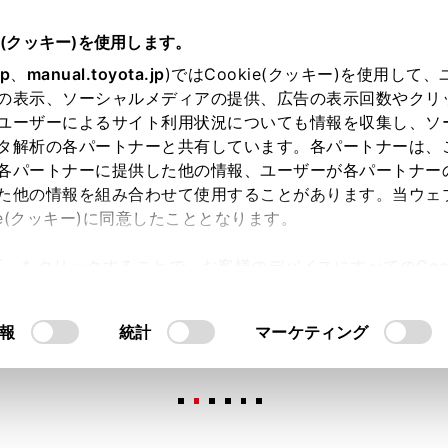
e(クッキー)を使用します。
jp
、
manual.toyota.jp
)ではCookie(クッキー)を使用して
の表示、ソーシャルメディアの提供、広告の表示回数やクリ
ユーザーによるサイト利用状況についても情報を収集し、ソ
タ解析の各パートナーと共有しています。各パートナーは、
各パートナーに提供した他の情報、ユーザーが各パートナー
た他の情報を組み合わせて使用することがあります。当ウェ
オンライン購入
お気に入り
保存した見積り
閲覧履歴
お住まいの地
ie(クッキー)に同意したこととなります。
許可」をクリックすることで、お客様のデバイスにすべてのCook
意したことになります。Cookie(クッキー)のオプトアウト
るにあたっては、当社の「
Cookie（クッキー）情報の取り
報
統計
マーケティング