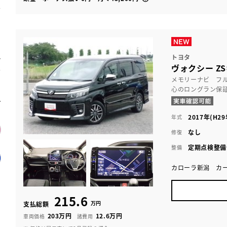
トヨタ
ヴォクシー Z
メモリーナビ フ
心のロングラン保
2017年(H29
年式
なし
修復
定期点検整備
整備
カローラ新潟 カ
215.6
万円
支払総額
203万円
12.6万円
車両価格
諸費用