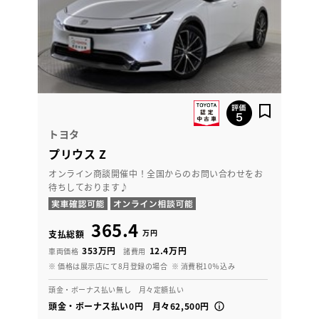
トヨタ
プリウス Z
オンライン商談開催中！全国からのお問い合わせをお
待ちしております♪
365.4
万円
支払総額
353万円
12.4万円
車両価格
諸費用
※ 価格は展示店にて8月登録の場合
※ 消費税10％込み
頭金・ボーナス払い無し 月々定額払い
頭金・ボーナス払い0円 月々62,500円