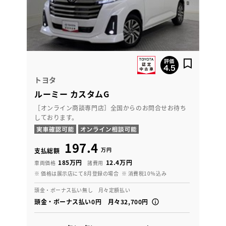
トヨタ
ルーミー カスタムG
［オンライン商談専門店］全国からのお問合せお待ち
しております。
197.4
万円
支払総額
185万円
12.4万円
車両価格
諸費用
※ 価格は展示店にて8月登録の場合
※ 消費税10％込み
頭金・ボーナス払い無し 月々定額払い
頭金・ボーナス払い0円 月々32,700円