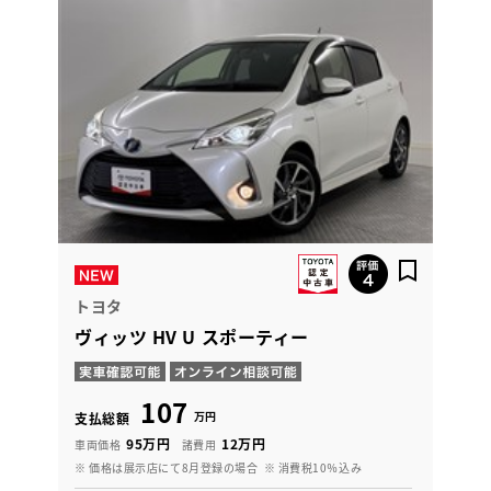
トヨタ
ヴィッツ HV U スポーティー
107
万円
支払総額
95万円
12万円
車両価格
諸費用
※ 価格は展示店にて8月登録の場合
※ 消費税10％込み