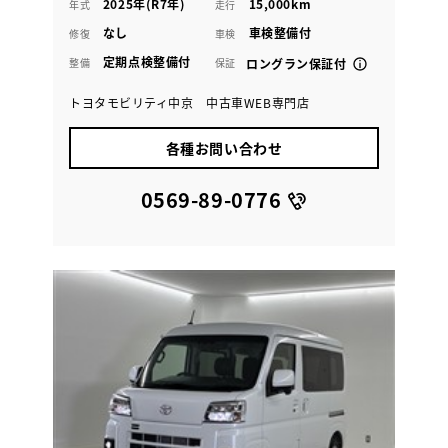
2025年(R7年)
15,000km
年式
走行
なし
車検整備付
修復
車検
定期点検整備付
整備
保証
ロングラン保証付
トヨタモビリティ中京 中古車WEB専門店
各種お問い合わせ
0569-89-0776