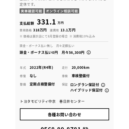
定休です。
331.1
万円
支払総額
318万円
13.1万円
車両価格
諸費用
※ 価格は展示店にて8月登録の場合
※ 消費税10％込み
頭金・ボーナス払い無し 月々定額払い
頭金・ボーナス払い0円 月々56,300円
2022年(R4年)
20,000km
年式
走行
なし
車検整備付
修復
車検
定期点検整備付
整備
保証
ロングラン保証付
ハイブリッド保証付
トヨタモビリティ中京 春日井センター
各種お問い合わせ