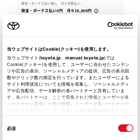
頭金・ボーナス払い無し 月々定額払い
頭金・ボーナス払い0円 月々16,800円
2017年(H29年)
36,000km
年式
走行
なし
車検整備付
修復
車検
定期点検整備付
整備
保証
ロングラン保証付
当ウェブサイトはCookie(クッキー)を使用します。
ハイブリッド保証付
当ウェブサイト(
toyota.jp
、
manual.toyota.jp
)では
トヨタモビリティ中京 西尾センター
Cookie(クッキー)を使用して、ユーザーに合わせたコンテン
ツや広告の表示、ソーシャルメディアの提供、広告の表示回
数やクリック数の測定を行っています。またユーザーによる
各種お問い合わせ
サイト利用状況についても情報を収集し、ソーシャルメディ
アや広告配信、データ解析の各パートナーと共有していま
0563-55-7070
す。各パートナーは、ここで収集された情報とユーザーが各
パートナーに提供した他の情報、ユーザーが各パートナーの
サービスを使用したときに収集した他の情報を組み合わせて
使用することがあります。当ウェブサイトの使用を続行する
同
とCookie(クッキー)に同意したこととなります。
必須
意
の
「すべてのCookieを許可」をクリックすることで、お客様の