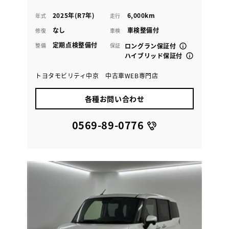
2025年(R7年)
6,000km
年式
走行
なし
車検整備付
修復
車検
定期点検整備付
整備
保証
ロングラン保証付
ハイブリッド保証付
トヨタモビリティ中京 中古車WEB専門店
各種お問い合わせ
0569-89-0776