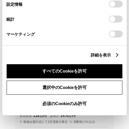
選
デバイスにすべてのCookie(クッキー)が保存されることに同
設定情報
択
意したことになります。Cookie(クッキー)のオプトアウト、
設定の変更、同意を撤回したりするにあたっては、当社の
統計
「
Cookie（クッキー）情報の取り扱いについて
」をご覧くだ
さい。
マーケティング
詳細を表示
トヨタ
すべてのCookieを許可
ノア X ディライトプラス
［オンライン商談専門店］全国からのお問合せお待ち
選択中のCookieを許可
しております。
必須のCookieのみ許可
142.4
万円
支払総額
128万円
14.4万円
車両価格
諸費用
※ 価格は展示店にて8月登録の場合
※ 消費税10％込み