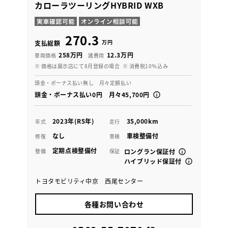
カローラツーリングHYBRID WXB
270.3
万円
支払総額
258万円
12.3万円
車両価格
諸費用
※ 価格は展示店にて8月登録の場合
※ 消費税10％込み
頭金・ボーナス払い無し 月々定額払い
頭金・ボーナス払い0円 月々45,700円
2023年(R5年)
35,000km
年式
走行
なし
車検整備付
修復
車検
定期点検整備付
整備
保証
ロングラン保証付
ハイブリッド保証付
トヨタモビリティ中京 西尾センター
各種お問い合わせ