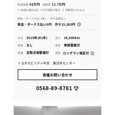
85万円
11.7万円
車両価格
諸費用
※ 価格は展示店にて8月登録の場合
※ 消費税10％込み
頭金・ボーナス払い無し 月々定額払い
頭金・ボーナス払い0円 月々15,000円
2019年(R1年)
16,000km
年式
走行
なし
車検整備付
修復
車検
定期点検整備付
整備
保証
ロングラン保証付
トヨタモビリティ中京 春日井センター
各種お問い合わせ
0568-89-8781