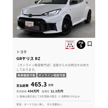
トヨタ
GRヤリス RZ
［オンライン商談専門店］全国からのお問合せお待ち
しております。
465.3
万円
支払総額
454万円
11.3万円
車両価格
諸費用
※ 価格は展示店にて8月登録の場合
※ 消費税10％込み
頭金・ボーナス払い無し 月々定額払い