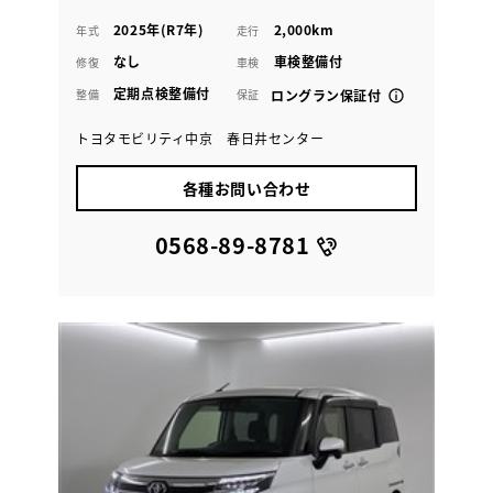
2025年(R7年)
2,000km
年式
走行
なし
車検整備付
修復
車検
定期点検整備付
整備
保証
ロングラン保証付
トヨタモビリティ中京 春日井センター
各種お問い合わせ
0568-89-8781