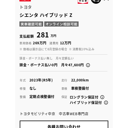
トヨタ
シエンタ ハイブリッド Z
281
万円
支払総額
269万円
12万円
車両価格
諸費用
※ 価格は展示店にて8月登録の場合
※ 消費税10％込み
頭金・ボーナス払い無し 月々定額払い
頭金・ボーナス払い0円 月々47,600円
2023年(R5年)
22,000km
年式
走行
なし
車検整備付
修復
車検
定期点検整備付
整備
保証
ロングラン保証付
ハイブリッド保証付
トヨタモビリティ中京 中古車WEB専門店
各種お問い合わせ