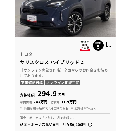
トヨタ
ヤリスクロス ハイブリッド Z
［オンライン商談専門店］全国からのお問合せお待ち
しております。
294.9
万円
支払総額
283万円
11.9万円
車両価格
諸費用
※ 価格は展示店にて8月登録の場合
※ 消費税10％込み
頭金・ボーナス払い無し 月々定額払い
頭金・ボーナス払い0円 月々50,100円