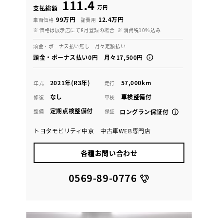
111.4
万円
支払総額
99万円
12.4万円
車両価格
諸費用
※ 価格は展示店にて8月登録の場合
※ 消費税10％込み
頭金・ボーナス払い無し 月々定額払い
頭金・ボーナス払い0円 月々17,500円
2021年(R3年)
57,000km
年式
走行
なし
車検整備付
修復
車検
定期点検整備付
整備
保証
ロングラン保証付
トヨタモビリティ中京 中古車WEB専門店
各種お問い合わせ
0569-89-0776