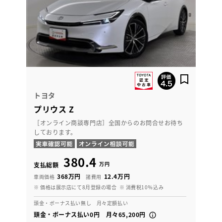
トヨタ
プリウス Z
［オンライン商談専門店］全国からのお問合せお待ち
しております。
380.4
万円
支払総額
368万円
12.4万円
車両価格
諸費用
※ 価格は展示店にて8月登録の場合
※ 消費税10％込み
頭金・ボーナス払い無し 月々定額払い
頭金・ボーナス払い0円 月々65,200円