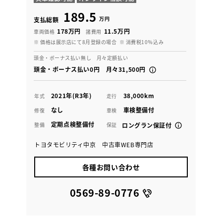
189.5
万円
支払総額
178万円
11.5万円
車両価格
諸費用
※ 価格は展示店にて8月登録の場合
※ 消費税10％込み
頭金・ボーナス払い無し 月々定額払い
頭金・ボーナス払い0円 月々31,500円
2021年(R3年)
38,000km
年式
走行
なし
車検整備付
修復
車検
定期点検整備付
整備
保証
ロングラン保証付
トヨタモビリティ中京 中古車WEB専門店
各種お問い合わせ
0569-89-0776