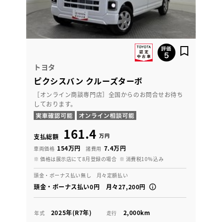
トヨタ
ピクシスバン クルーズターボ
［オンライン商談専門店］全国からのお問合せお待ち
しております。
161.4
万円
支払総額
154万円
7.4万円
車両価格
諸費用
※ 価格は展示店にて8月登録の場合
※ 消費税10％込み
頭金・ボーナス払い無し 月々定額払い
頭金・ボーナス払い0円 月々27,200円
2025年(R7年)
2,000km
年式
走行