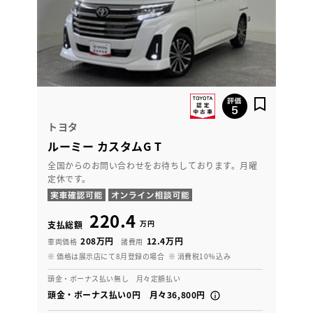
トヨタ
ルーミー カスタムG T
全国からのお問い合わせをお待ちしております。月曜
定休です。
220.4
万円
支払総額
208万円
12.4万円
車両価格
諸費用
※ 価格は展示店にて8月登録の場合
※ 消費税10％込み
頭金・ボーナス払い無し 月々定額払い
頭金・ボーナス払い0円 月々36,800円