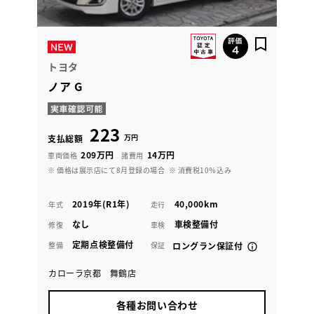
トヨタ
ノア G
223
万円
支払総額
209万円
14万円
車両価格
諸費用
※ 価格は展示店にて8月登録の場合
※ 消費税10％込み
2019年(R1年)
40,000km
年式
走行
なし
車検整備付
修復
車検
定期点検整備付
整備
保証
ロングラン保証付
カローラ京都 舞鶴店
各種お問い合わせ