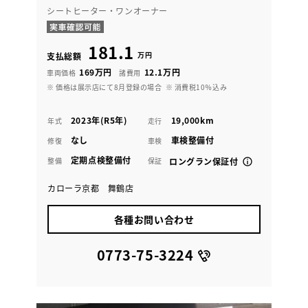
シートヒーター・ワンオーナー
181.1
万円
支払総額
169万円
12.1万円
車両価格
諸費用
※ 価格は展示店にて8月登録の場合
※ 消費税10％込み
2023年(R5年)
19,000km
年式
走行
なし
車検整備付
修復
車検
定期点検整備付
整備
保証
ロングラン保証付
カローラ京都 舞鶴店
各種お問い合わせ
0773-75-3224