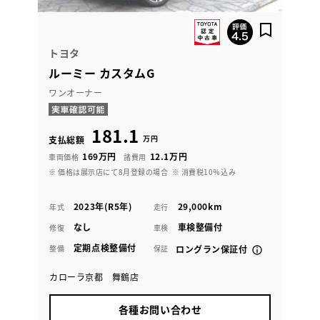
トヨタ
ルーミー カスタムG
ワンオーナー
181.1
万円
支払総額
169万円
12.1万円
車両価格
諸費用
※ 価格は展示店にて8月登録の場合
※ 消費税10％込み
2023年(R5年)
29,000km
年式
走行
なし
車検整備付
修復
車検
定期点検整備付
整備
保証
ロングラン保証付
カローラ京都 舞鶴店
各種お問い合わせ