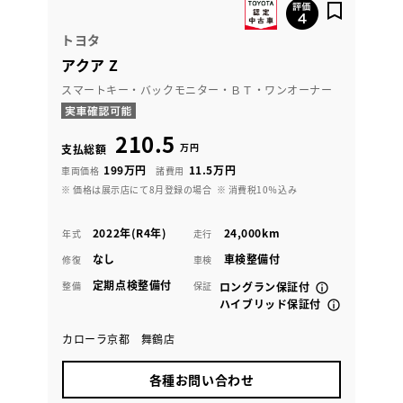
トヨタ
アクア Z
スマートキー・バックモニター・ＢＴ・ワンオーナー
210.5
万円
支払総額
199万円
11.5万円
車両価格
諸費用
※ 価格は展示店にて8月登録の場合
※ 消費税10％込み
2022年(R4年)
24,000km
年式
走行
なし
車検整備付
修復
車検
定期点検整備付
整備
保証
ロングラン保証付
ハイブリッド保証付
カローラ京都 舞鶴店
各種お問い合わせ