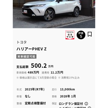
トヨタ
ハリアーPHEV Z
500.2
万円
支払総額
489万円
11.2万円
車両価格
諸費用
※ 価格は展示店にて8月登録の場合
※ 消費税10％込み
2025年(R7年)
13,000km
年式
走行
なし
2028年 1月
修復
車検
定期点検整備付
整備
保証
ロングラン保証付