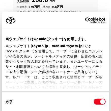
万円
支払総額
279万円
9.8万円
車両価格
諸費用
※ 価格は展示店にて8月登録の場合
※ 消費税10％込み
2024年(R6年)
10,000km
年式
走行
なし
2027年 8月
修復
車検
定期点検整備付
整備
保証
ロングラン保証付
当ウェブサイトはCookie(クッキー)を使用します。
ハイブリッド保証付
当ウェブサイト(
toyota.jp
、
manual.toyota.jp
)では
Cookie(クッキー)を使用して、ユーザーに合わせたコンテン
カローラ京都 舞鶴店
ツや広告の表示、ソーシャルメディアの提供、広告の表示回
数やクリック数の測定を行っています。またユーザーによる
各種お問い合わせ
サイト利用状況についても情報を収集し、ソーシャルメディ
アや広告配信、データ解析の各パートナーと共有していま
0773-75-3224
す。各パートナーは、ここで収集された情報とユーザーが各
パートナーに提供した他の情報、ユーザーが各パートナーの
サービスを使用したときに収集した他の情報を組み合わせて
使用することがあります。当ウェブサイトの使用を続行する
同
とCookie(クッキー)に同意したこととなります。
必須
意
の
「すべてのCookieを許可」をクリックすることで、お客様の