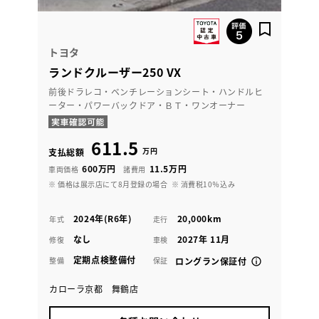
トヨタ
ランドクルーザー250 VX
前後ドラレコ・ベンチレーションシート・ハンドルヒ
ーター・パワーバックドア・ＢＴ・ワンオーナー
611.5
万円
支払総額
600万円
11.5万円
車両価格
諸費用
※ 価格は展示店にて8月登録の場合
※ 消費税10％込み
2024年(R6年)
20,000km
年式
走行
なし
2027年 11月
修復
車検
定期点検整備付
整備
保証
ロングラン保証付
カローラ京都 舞鶴店