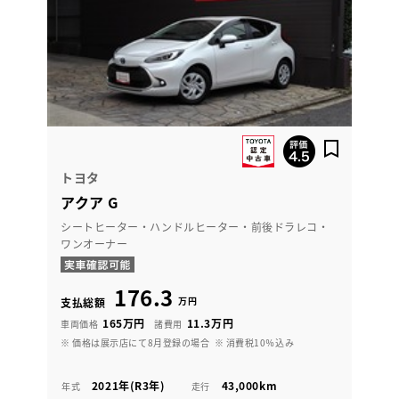
トヨタ
アクア G
シートヒーター・ハンドルヒーター・前後ドラレコ・
ワンオーナー
176.3
万円
支払総額
165万円
11.3万円
車両価格
諸費用
※ 価格は展示店にて8月登録の場合
※ 消費税10％込み
2021年(R3年)
43,000km
年式
走行