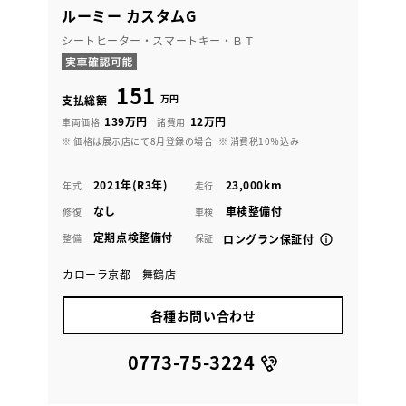
ルーミー カスタムG
シートヒーター・スマートキー・ＢＴ
151
万円
支払総額
139万円
12万円
車両価格
諸費用
※ 価格は展示店にて8月登録の場合
※ 消費税10％込み
2021年(R3年)
23,000km
年式
走行
なし
車検整備付
修復
車検
定期点検整備付
整備
保証
ロングラン保証付
カローラ京都 舞鶴店
各種お問い合わせ
0773-75-3224