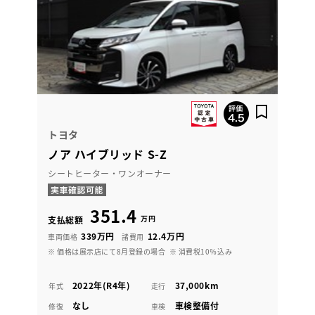
トヨタ
ノア ハイブリッド S-Z
シートヒーター・ワンオーナー
351.4
万円
支払総額
339万円
12.4万円
車両価格
諸費用
※ 価格は展示店にて8月登録の場合
※ 消費税10％込み
2022年(R4年)
37,000km
年式
走行
なし
車検整備付
修復
車検