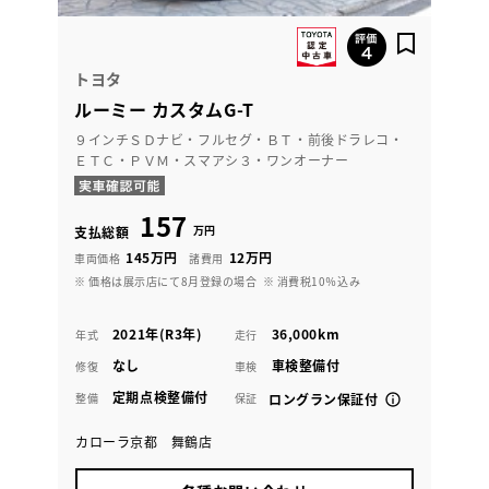
トヨタ
ルーミー カスタムG-T
９インチＳＤナビ・フルセグ・ＢＴ・前後ドラレコ・
ＥＴＣ・ＰＶＭ・スマアシ３・ワンオーナー
157
万円
支払総額
145万円
12万円
車両価格
諸費用
※ 価格は展示店にて8月登録の場合
※ 消費税10％込み
2021年(R3年)
36,000km
年式
走行
なし
車検整備付
修復
車検
定期点検整備付
整備
保証
ロングラン保証付
カローラ京都 舞鶴店