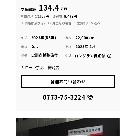
134.4
万円
支払総額
125万円
9.4万円
車両価格
諸費用
※ 価格は展示店にて8月登録の場合
※ 消費税10％込み
2023年(R5年)
22,000km
年式
走行
なし
2028年 2月
修復
車検
定期点検整備付
整備
保証
ロングラン保証付
カローラ京都 舞鶴店
各種お問い合わせ
0773-75-3224