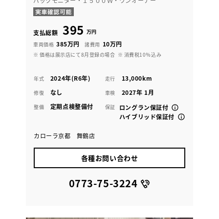
バックモニター・１５００Ｗ・ワンオーナー
395
万円
支払総額
385万円
10万円
車両価格
諸費用
※ 価格は展示店にて8月登録の場合
※ 消費税10％込み
2024年(R6年)
13,000km
年式
走行
なし
2027年 1月
修復
車検
定期点検整備付
整備
保証
ロングラン保証付
ハイブリッド保証付
カローラ京都 舞鶴店
各種お問い合わせ
0773-75-3224