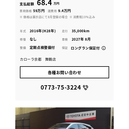
68.4
万円
支払総額
59万円
9.4万円
車両価格
諸費用
※ 価格は展示店にて8月登録の場合
※ 消費税10％込み
2016年(H28年)
35,000km
年式
走行
なし
2027年 8月
修復
車検
定期点検整備付
整備
保証
ロングラン保証付
カローラ京都 舞鶴店
各種お問い合わせ
0773-75-3224