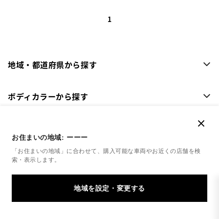
1
地域・都道府県から探す
ボディカラーから探す
装備から探す
お住まいの地域:
ーーー
「お住まいの地域」に合わせて、購入可能な車両やお近くの店舗を
検
トヨタの車種から探す
索・表示します。
メーカーから探す