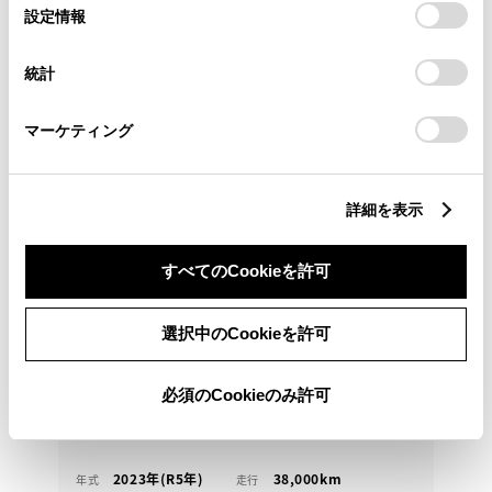
選
デバイスにすべてのCookie(クッキー)が保存されることに同
設定情報
択
意したことになります。Cookie(クッキー)のオプトアウト、
設定の変更、同意を撤回したりするにあたっては、当社の
統計
「
Cookie（クッキー）情報の取り扱いについて
」をご覧くだ
さい。
マーケティング
トヨタ
詳細を表示
カローラクロス ハイブリッド Z
９インチＤＡ・フルセグ・前後ドラレコ・ＢＳＭ・Ｐ
すべてのCookieを許可
ＶＭ・パワーバックドア・ＴＳＳ・ＰＫＳＢ・ワンオ
ーナ
選択中のCookieを許可
297
万円
支払総額
必須のCookieのみ許可
285万円
12万円
車両価格
諸費用
※ 価格は展示店にて8月登録の場合
※ 消費税10％込み
2023年(R5年)
38,000km
年式
走行