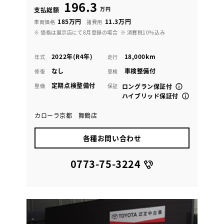
196.3
万円
支払総額
185万円
11.3万円
車両価格
諸費用
※ 価格は展示店にて8月登録の場合
※ 消費税10％込み
2022年(R4年)
18,000km
年式
走行
なし
車検整備付
修復
車検
定期点検整備付
整備
保証
ロングラン保証付
ハイブリッド保証付
カローラ京都 舞鶴店
各種お問い合わせ
0773-75-3224