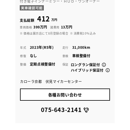
付き電子インナーミラー・ＨＵＤ・ワンオーナー
412
万円
支払総額
399万円
13万円
車両価格
諸費用
※ 価格は展示店にて8月登録の場合
※ 消費税10％込み
2023年(R5年)
31,000km
年式
走行
なし
車検整備付
修復
車検
定期点検整備付
整備
保証
ロングラン保証付
ハイブリッド保証付
カローラ京都 伏見マイカーセンター
各種お問い合わせ
075-643-2141