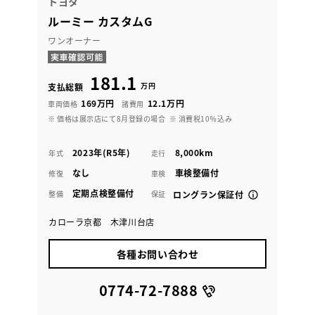
トヨタ
ルーミー カスタムG
ワンオーナー
181.1
万円
支払総額
169万円
12.1万円
車両価格
諸費用
※ 価格は展示店にて8月登録の場合
※ 消費税10％込み
2023年(R5年)
8,000km
年式
走行
なし
車検整備付
修復
車検
定期点検整備付
整備
保証
ロングラン保証付
カローラ京都 木津川台店
各種お問い合わせ
0774-72-7888