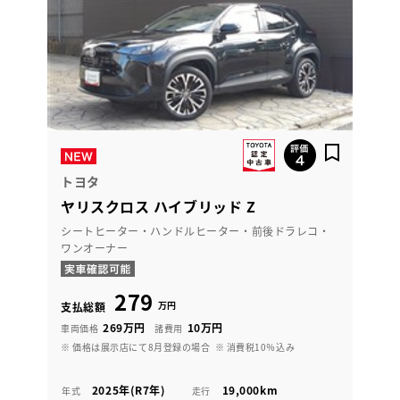
トヨタ
ヤリスクロス ハイブリッド Z
シートヒーター・ハンドルヒーター・前後ドラレコ・
ワンオーナー
279
万円
支払総額
269万円
10万円
車両価格
諸費用
※ 価格は展示店にて8月登録の場合
※ 消費税10％込み
2025年(R7年)
19,000km
年式
走行