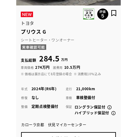
トヨタ
プリウス G
シートヒーター・ワンオーナー
284.5
万円
支払総額
274万円
10.5万円
車両価格
諸費用
※ 価格は展示店にて8月登録の場合
※ 消費税10％込み
2024年(R6年)
21,000km
年式
走行
なし
車検整備付
修復
車検
定期点検整備付
整備
保証
ロングラン保証付
ハイブリッド保証付
カローラ京都 伏見マイカーセンター