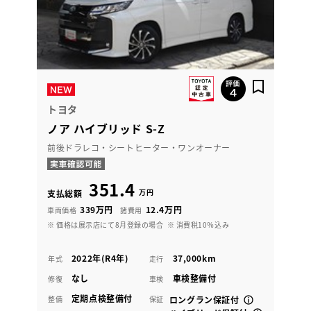
トヨタ
ノア ハイブリッド S-Z
前後ドラレコ・シートヒーター・ワンオーナー
351.4
万円
支払総額
339万円
12.4万円
車両価格
諸費用
※ 価格は展示店にて8月登録の場合
※ 消費税10％込み
2022年(R4年)
37,000km
年式
走行
なし
車検整備付
修復
車検
定期点検整備付
整備
保証
ロングラン保証付