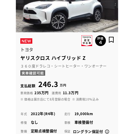
トヨタ
ヤリスクロス ハイブリッド Z
３６０度ドラレコ・シートヒーター・ワンオーナー
246.3
万円
支払総額
235万円
11.3万円
車両価格
諸費用
※ 価格は展示店にて8月登録の場合
※ 消費税10％込み
2022年(R4年)
19,000km
年式
走行
なし
車検整備付
修復
車検
定期点検整備付
整備
保証
ロングラン保証付