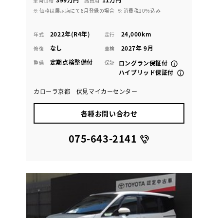
車両価格
諸費用
※ 価格は展示店にて8月登録の場合
※ 消費税10％込み
2022年(R4年)
24,000km
年式
走行
なし
2027年 9月
修復
車検
定期点検整備付
整備
保証
ロングラン保証付
ハイブリッド保証付
カローラ京都 伏見マイカーセンター
各種お問い合わせ
075-643-2141