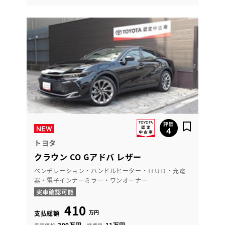
トヨタ
クラウン CO Gアドバ レザー
ベンチレーション・ハンドルヒーター・ＨＵＤ・充電
器・電子インナーミラー・ワンオーナー
410
万円
支払総額
399万円
11万円