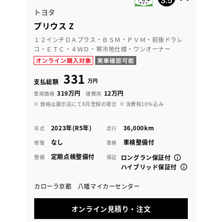
トヨタ
プリウス Z
１２インチＤＡプラス・ＢＳＭ・ＰＶＭ・前後ドラレ
コ・ＥＴＣ・４ＷＤ・寒冷地仕様・ワンオーナー
331
万円
支払総額
319万円
12万円
車両価格
諸費用
※ 価格は展示店にて8月登録の場合
※ 消費税10％込み
2023年(R5年)
36,000km
年式
走行
なし
車検整備付
修復
車検
定期点検整備付
整備
保証
ロングラン保証付
ハイブリッド保証付
カローラ京都 八幡マイカーセンター
オンライン見積り・注文