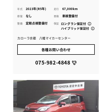
2023年(R5年)
67,000km
年式
走行
なし
車検整備付
修復
車検
定期点検整備付
整備
保証
ロングラン保証付
ハイブリッド保証付
カローラ京都 八幡マイカーセンター
各種お問い合わせ
075-982-4848