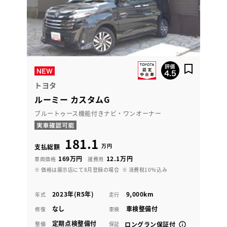
トヨタ
ルーミー カスタムG
ブルートゥース機能付きナビ・ワンオーナー
181.1
万円
支払総額
169万円
12.1万円
車両価格
諸費用
※ 価格は展示店にて8月登録の場合
※ 消費税10％込み
2023年(R5年)
9,000km
年式
走行
なし
車検整備付
修復
車検
定期点検整備付
整備
保証
ロングラン保証付