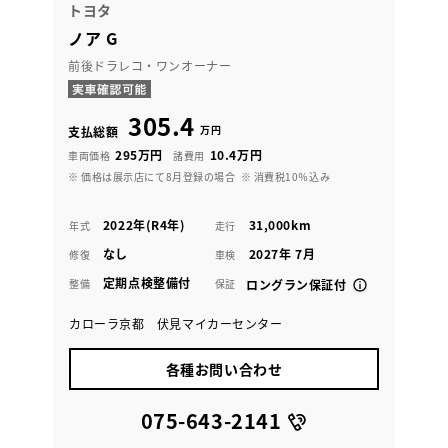
トヨタ
ノア G
前後ドラレコ・ワンオーナー
305.4
万円
支払総額
295万円
10.4万円
車両価格
諸費用
※ 価格は展示店にて8月登録の場合
※ 消費税10％込み
2022年(R4年)
31,000km
年式
走行
なし
2027年 7月
修復
車検
定期点検整備付
整備
保証
ロングラン保証付
カローラ京都 伏見マイカーセンター
各種お問い合わせ
075-643-2141