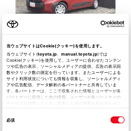
トヨタ
シエンタ ハイブリッド G
当ウェブサイトはCookie(クッキー)を使用します。
前後ドラレコ・ドラレコ機能付き電子インナーミラ
当ウェブサイト(
toyota.jp
、
manual.toyota.jp
)では
ー・ワンオーナー
Cookie(クッキー)を使用して、ユーザーに合わせたコンテン
ツや広告の表示、ソーシャルメディアの提供、広告の表示回
260.6
数やクリック数の測定を行っています。またユーザーによる
万円
支払総額
サイト利用状況についても情報を収集し、ソーシャルメディ
249万円
11.6万円
車両価格
諸費用
アや広告配信、データ解析の各パートナーと共有していま
※ 価格は展示店にて8月登録の場合
※ 消費税10％込み
す。各パートナーは、ここで収集された情報とユーザーが各
パートナーに提供した他の情報、ユーザーが各パートナーの
サービスを使用したときに収集した他の情報を組み合わせて
2023年(R5年)
11,000km
年式
走行
使用することがあります。当ウェブサイトの使用を続行する
なし
車検整備付
修復
車検
同
とCookie(クッキー)に同意したこととなります。
必須
定期点検整備付
意
整備
保証
ロングラン保証付
ハイブリッド保証付
の
「すべてのCookieを許可」をクリックすることで、お客様の