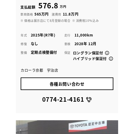
576.8
万円
支払総額
565万円
11.8万円
車両価格
諸費用
※ 価格は展示店にて8月登録の場合
※ 消費税10％込み
2025年(R7年)
11,000km
年式
走行
なし
2028年 12月
修復
車検
定期点検整備付
整備
保証
ロングラン保証付
ハイブリッド保証付
カローラ京都 宇治店
各種お問い合わせ
0774-21-4161