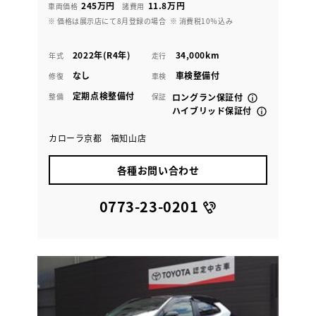
245万円
11.8万円
車両価格
諸費用
※ 価格は展示店にて8月登録の場合
※ 消費税10％込み
2022年(R4年)
34,000km
年式
走行
なし
車検整備付
修復
車検
定期点検整備付
整備
保証
ロングラン保証付
ハイブリッド保証付
カローラ京都 福知山店
各種お問い合わせ
0773-23-0201