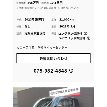
205万円
10.1万円
車両価格
諸費用
※ 価格は展示店にて8月登録の場合
※ 消費税10％込み
2023年(R5年)
21,000km
年式
走行
なし
2028年 3月
修復
車検
定期点検整備付
整備
保証
ロングラン保証付
ハイブリッド保証付
カローラ京都 八幡マイカーセンター
各種お問い合わせ
075-982-4848