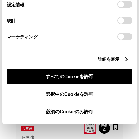
選
デバイスにすべてのCookie(クッキー)が保存されることに同
設定情報
カローラ京都 伏見マイカーセンター
択
意したことになります。Cookie(クッキー)のオプトアウト、
設定の変更、同意を撤回したりするにあたっては、当社の
統計
各種お問い合わせ
「
Cookie（クッキー）情報の取り扱いについて
」をご覧くだ
さい。
075-643-2141
マーケティング
詳細を表示
すべてのCookieを許可
選択中のCookieを許可
必須のCookieのみ許可
トヨタ