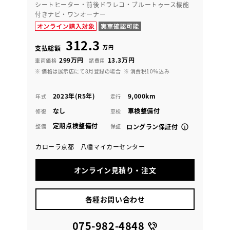
シートヒーター・前後ドラレコ・ブルートゥース機能
付きナビ・ワンオーナー
312.3
万円
支払総額
299万円
13.3万円
車両価格
諸費用
※ 価格は展示店にて8月登録の場合
※ 消費税10％込み
2023年(R5年)
9,000km
年式
走行
なし
車検整備付
修復
車検
定期点検整備付
整備
保証
ロングラン保証付
カローラ京都 八幡マイカーセンター
オンライン見積り・注文
各種お問い合わせ
075-982-4848