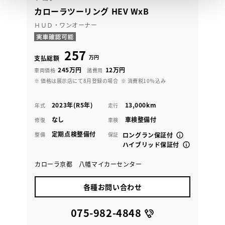
カローラツーリング HEV WxB
ＨＵＤ・ワンオーナー
257
万円
支払総額
245万円
12万円
車両価格
諸費用
※ 価格は展示店にて8月登録の場合
※ 消費税10％込み
2023年(R5年)
13,000km
年式
走行
なし
車検整備付
修復
車検
定期点検整備付
整備
保証
ロングラン保証付
ハイブリッド保証付
カローラ京都 八幡マイカーセンター
各種お問い合わせ
075-982-4848