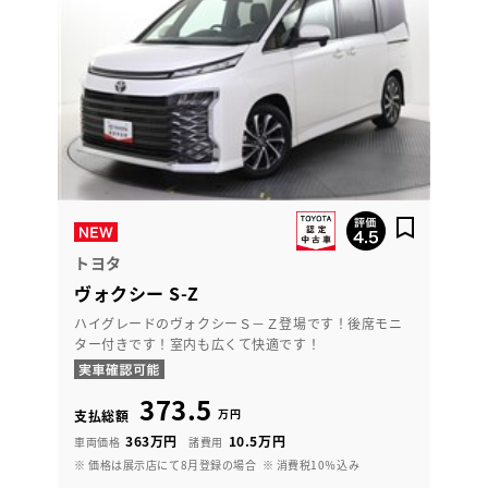
トヨタ
ヴォクシー S-Z
ハイグレードのヴォクシーＳ－Ｚ登場です！後席モニ
ター付きです！室内も広くて快適です！
373.5
万円
支払総額
363万円
10.5万円
車両価格
諸費用
※ 価格は展示店にて8月登録の場合
※ 消費税10％込み