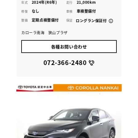
2024年(R6年)
21,000km
年式
走行
なし
車検整備付
修復
車検
定期点検整備付
整備
保証
ロングラン保証付
カローラ南海 狭山プラザ
各種お問い合わせ
072-366-2480