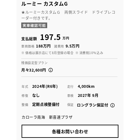
ルーミー カスタムG
★ルーミーカスタムＧ 両側スライド ドライブレコ
ーダー付きです。
197.5
万円
支払総額
188万円
9.5万円
車両価格
諸費用
※ 価格は展示店にて8月登録の場合
※ 消費税10％込み
残価設定型プラン
月々32,600円
2024年(R6年)
4,000km
年式
走行
なし
2027年 9月
修復
車検
定期点検整備付
整備
保証
ロングラン保証付
カローラ南海 新喜連プラザ
各種お問い合わせ