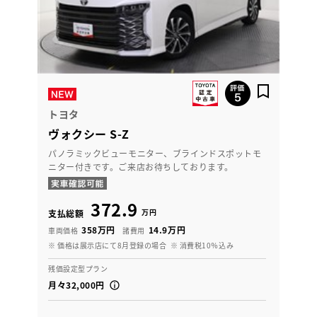
トヨタ
ヴォクシー S-Z
パノラミックビューモニター、ブラインドスポットモ
ニター付きです。ご来店お待ちしております。
372.9
万円
支払総額
358万円
14.9万円
車両価格
諸費用
※ 価格は展示店にて8月登録の場合
※ 消費税10％込み
残価設定型プラン
月々32,000円