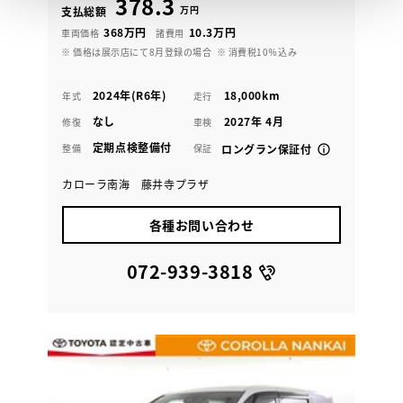
378.3
万円
支払総額
368万円
10.3万円
車両価格
諸費用
※ 価格は展示店にて8月登録の場合
※ 消費税10％込み
2024年(R6年)
18,000km
年式
走行
なし
2027年 4月
修復
車検
定期点検整備付
整備
保証
ロングラン保証付
カローラ南海 藤井寺プラザ
各種お問い合わせ
072-939-3818