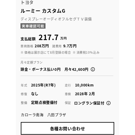
トヨタ
ルーミー カスタムG
ディスプレーオーディオフルセグＴＶ装備
217.7
万円
支払総額
208万円
9.7万円
車両価格
諸費用
※ 価格は展示店にて8月登録の場合
※ 消費税10％込み
月々定額プラン
頭金・ボーナス払い0円 月々42,600円
2025年(R7年)
10,000km
年式
走行
なし
2028年 2月
修復
車検
定期点検整備付
整備
保証
ロングラン保証付
カローラ南海 八田プラザ
各種お問い合わせ