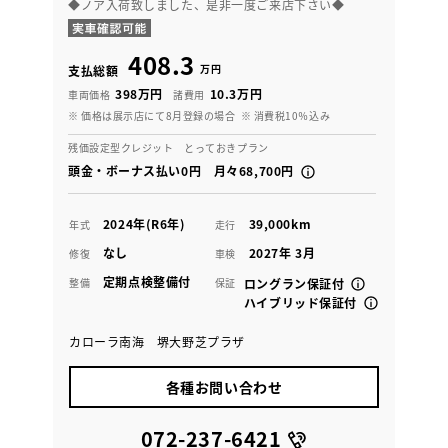
◆ノア入荷致しました、是非一度ご来店下さい◆
408.3
万円
支払総額
398万円
10.3万円
車両価格
諸費用
※ 価格は展示店にて8月登録の場合
※ 消費税10％込み
残価設定型クレジット とっておきプラン
頭金・ボーナス払い0円 月々68,700円
2024年(R6年)
39,000km
年式
走行
なし
2027年 3月
修復
車検
定期点検整備付
整備
保証
ロングラン保証付
ハイブリッド保証付
カローラ南海 堺大野芝プラザ
各種お問い合わせ
072-237-6421