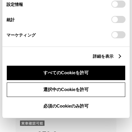
選
デバイスにすべてのCookie(クッキー)が保存されることに同
設定情報
択
意したことになります。Cookie(クッキー)のオプトアウト、
設定の変更、同意を撤回したりするにあたっては、当社の
統計
「
Cookie（クッキー）情報の取り扱いについて
」をご覧くだ
さい。
マーケティング
詳細を表示
すべてのCookieを許可
選択中のCookieを許可
トヨタ
必須のCookieのみ許可
ヴォクシー S-Z