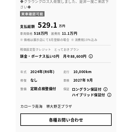
◆クラウンクロス入荷致しました、是非一度ご来店下
さい◆
529.1
万円
支払総額
518万円
11.1万円
車両価格
諸費用
※ 価格は展示店にて8月登録の場合
※ 消費税10％込み
残価設定型クレジット とっておきプラン
頭金・ボーナス払い0円 月々88,600円
2024年(R6年)
10,000km
年式
走行
なし
2027年 9月
修復
車検
定期点検整備付
整備
保証
ロングラン保証付
ハイブリッド保証付
カローラ南海 堺大野芝プラザ
各種お問い合わせ