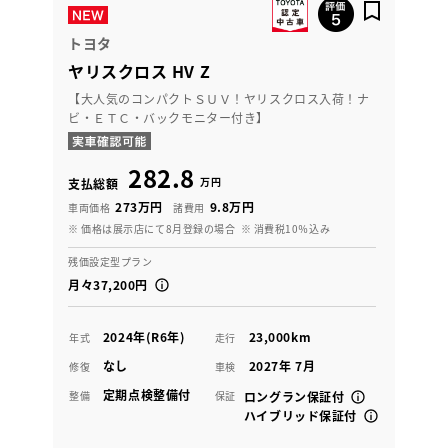
トヨタ
ヤリスクロス HV Z
【大人気のコンパクトＳＵＶ！ヤリスクロス入荷！ナ
ビ・ＥＴＣ・バックモニター付き】
282.8
万円
支払総額
273万円
9.8万円
車両価格
諸費用
※ 価格は展示店にて8月登録の場合
※ 消費税10％込み
残価設定型プラン
月々37,200円
2024年(R6年)
23,000km
年式
走行
なし
2027年 7月
修復
車検
定期点検整備付
整備
保証
ロングラン保証付
ハイブリッド保証付