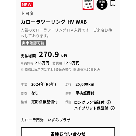
トヨタ
カローラツーリング HV WXB
人気のカローラツーリングＨＶ入荷です ご来店お待
ちしております。
270.9
万円
支払総額
258万円
12.9万円
車両価格
諸費用
※ 価格は展示店にて8月登録の場合
※ 消費税10％込み
2024年(R6年)
25,000km
年式
走行
なし
車検整備付
修復
車検
定期点検整備付
整備
保証
ロングラン保証付
ハイブリッド保証付
カローラ南海 いずみプラザ
各種お問い合わせ