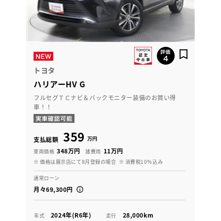
トヨタ
ハリアーHV G
フルセグＴＣナビ＆バックモニター装備のお買い得
車！！
359
万円
支払総額
348万円
11万円
車両価格
諸費用
※ 価格は展示店にて8月登録の場合
※ 消費税10％込み
通常ローン
月々69,300円
2024年(R6年)
28,000km
年式
走行