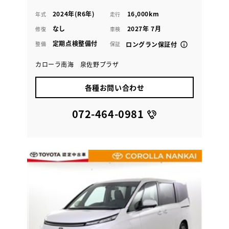
2024年(R6年)
16,000km
年式
走行
なし
2027年 7月
修復
車検
定期点検整備付
整備
保証
ロングラン保証付
カローラ南海 泉佐野プラザ
各種お問い合わせ
072-464-0981