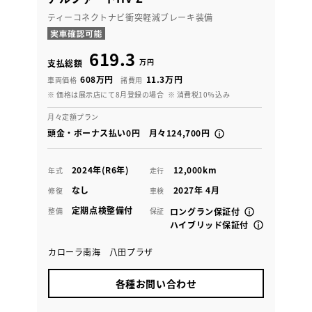
ティーコネクトナビ衝突軽減ブレーキ装備
619.3
万円
支払総額
608万円
11.3万円
車両価格
諸費用
※ 価格は展示店にて8月登録の場合
※ 消費税10％込み
月々定額プラン
頭金・ボーナス払い0円 月々124,700円
2024年(R6年)
12,000km
年式
走行
なし
2027年 4月
修復
車検
定期点検整備付
整備
保証
ロングラン保証付
ハイブリッド保証付
カローラ南海 八田プラザ
各種お問い合わせ