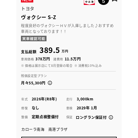
トヨタ
ヴォクシー S-Z
程度良好のヴォクシーＨＶが入庫しました♪おすすめ
車両となっております！！
389.5
万円
支払総額
378万円
11.5万円
車両価格
諸費用
※ 価格は展示店にて8月登録の場合
※ 消費税10％込み
残価設定型プラン
月々55,300円
2026年(R8年)
3,000km
年式
走行
なし
2029年 1月
修復
車検
定期点検整備付
整備
保証
ロングラン保証付
カローラ南海 南港プラザ