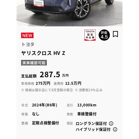
トヨタ
ヤリスクロス HV Z
287.5
万円
支払総額
275万円
12.5万円
車両価格
諸費用
※ 価格は展示店にて8月登録の場合
※ 消費税10％込み
2024年(R6年)
13,000km
年式
走行
なし
車検整備付
修復
車検
定期点検整備付
整備
保証
ロングラン保証付
ハイブリッド保証付