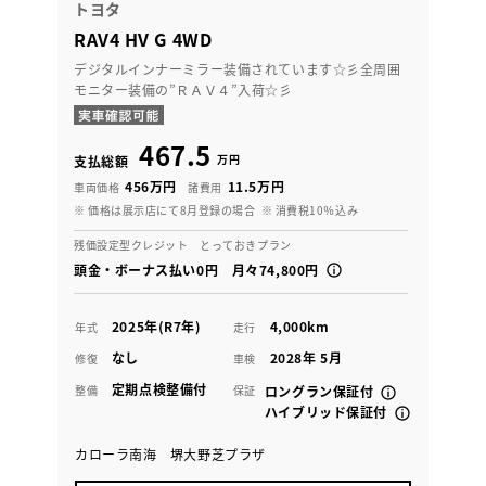
トヨタ
RAV4 HV G 4WD
デジタルインナーミラー装備されています☆彡全周囲
モニター装備の”ＲＡＶ４”入荷☆彡
467.5
万円
支払総額
456万円
11.5万円
車両価格
諸費用
※ 価格は展示店にて8月登録の場合
※ 消費税10％込み
残価設定型クレジット とっておきプラン
頭金・ボーナス払い0円 月々74,800円
2025年(R7年)
4,000km
年式
走行
なし
2028年 5月
修復
車検
定期点検整備付
整備
保証
ロングラン保証付
ハイブリッド保証付
カローラ南海 堺大野芝プラザ