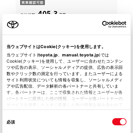
405.3
万円
支払総額
395万円
10.3万円
車両価格
諸費用
※ 価格は展示店にて8月登録の場合
※ 消費税10％込み
残価設定型プラン
月々58,200円
当ウェブサイトはCookie(クッキー)を使用します。
当ウェブサイト(
toyota.jp
、
manual.toyota.jp
)では
2024年(R6年)
32,000km
Cookie(クッキー)を使用して、ユーザーに合わせたコンテン
年式
走行
ツや広告の表示、ソーシャルメディアの提供、広告の表示回
なし
2027年 3月
修復
車検
数やクリック数の測定を行っています。またユーザーによる
定期点検整備付
整備
保証
ロングラン保証付
サイト利用状況についても情報を収集し、ソーシャルメディ
ハイブリッド保証付
アや広告配信、データ解析の各パートナーと共有していま
す。各パートナーは、ここで収集された情報とユーザーが各
カローラ南海 南港プラザ
パートナーに提供した他の情報、ユーザーが各パートナーの
サービスを使用したときに収集した他の情報を組み合わせて
各種お問い合わせ
使用することがあります。当ウェブサイトの使用を続行する
同
とCookie(クッキー)に同意したこととなります。
必須
06-6658-8866
意
の
「すべてのCookieを許可」をクリックすることで、お客様の