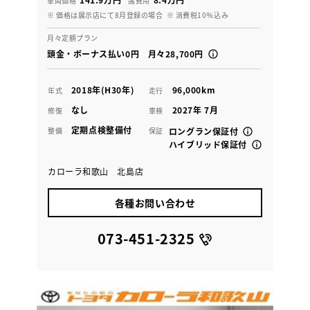
車両価格
諸費用
※ 価格は展示店にて8月登録の場合
※ 消費税10％込み
月々定額プラン
頭金・ボーナス払い0円 月々28,700円
2018年(H30年)
96,000km
年式
走行
なし
2027年 7月
修復
車検
定期点検整備付
整備
保証
ロングラン保証付
ハイブリッド保証付
カローラ和歌山 北島店
各種お問い合わせ
073-451-2325