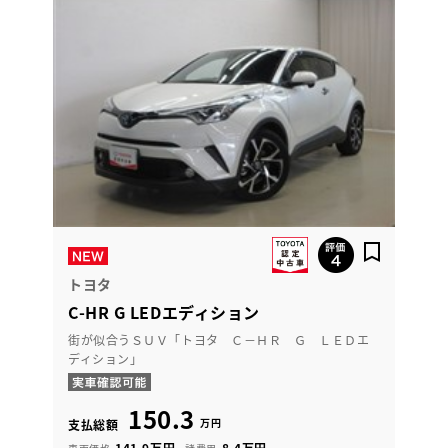
トヨタ
C-HR G LEDエディション
街が似合うＳＵＶ「トヨタ Ｃ－ＨＲ Ｇ ＬＥＤエ
ディション」
150.3
万円
支払総額
141.9万円
8.4万円