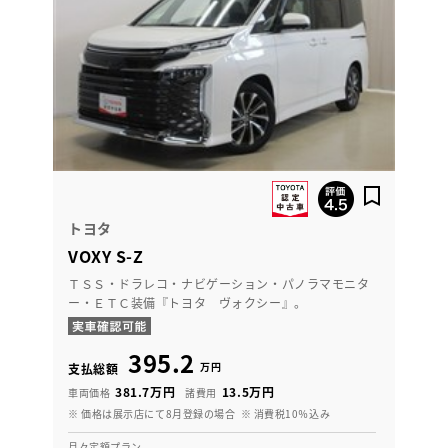
トヨタ
VOXY S-Z
ＴＳＳ・ドラレコ・ナビゲーション・パノラマモニタ
ー・ＥＴＣ装備『トヨタ ヴォクシー』。
395.2
万円
支払総額
381.7万円
13.5万円
車両価格
諸費用
※ 価格は展示店にて8月登録の場合
※ 消費税10％込み
月々定額プラン