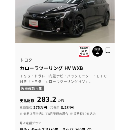
トヨタ
カローラツーリング HV WXB
ＴＳＳ・ドラレコ内蔵ナビ・バックモニター・ＥＴＣ
付き『トヨタ カローラツーリングＨＶ』。
283.2
万円
支払総額
275万円
8.2万円
車両価格
諸費用
※ 価格は展示店にて8月登録の場合
※ 消費税10％込み
月々定額プラン
頭金・ボーナス払い0円 月々47,200円