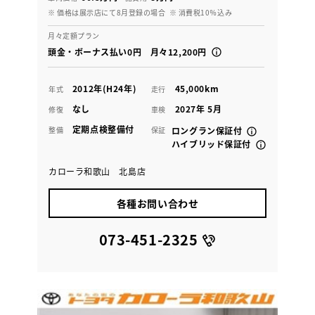
※ 価格は展示店にて8月登録の場合
※ 消費税10％込み
月々定額プラン
頭金・ボーナス払い0円 月々12,200円
2012年(H24年)
45,000km
年式
走行
なし
2027年 5月
修復
車検
定期点検整備付
整備
保証
ロングラン保証付
ハイブリッド保証付
カローラ和歌山 北島店
各種お問い合わせ
073-451-2325