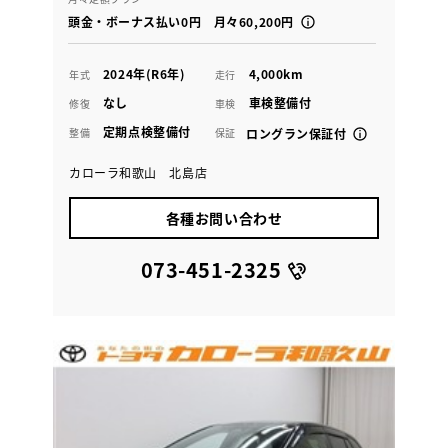
頭金・ボーナス払い0円 月々60,200円
2024年(R6年)
4,000km
年式
走行
なし
車検整備付
修復
車検
定期点検整備付
整備
保証
ロングラン保証付
カローラ和歌山 北島店
各種お問い合わせ
073-451-2325