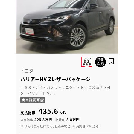
トヨタ
ハリアーHV Zレザーパッケージ
ＴＳＳ・ナビ・パノラマモニター・ＥＴＣ装備『トヨ
タ ハリアーＨＶ』。
435.6
万円
支払総額
426.8万円
8.8万円
車両価格
諸費用
※ 価格は展示店にて8月登録の場合
※ 消費税10％込み