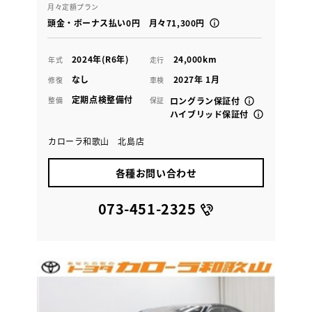
月々定額プラン
頭金・ボーナス払い0円 月々71,300円
2024年(R6年)
24,000km
年式
走行
なし
2027年 1月
修復
車検
定期点検整備付
整備
保証
ロングラン保証付
ハイブリッド保証付
カローラ和歌山 北島店
各種お問い合わせ
073-451-2325