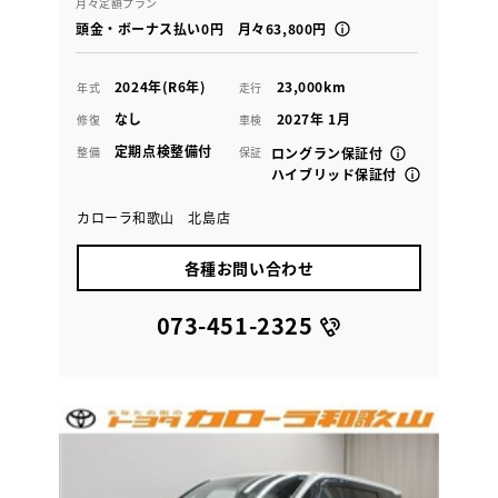
月々定額プラン
頭金・ボーナス払い0円 月々63,800円
2024年(R6年)
23,000km
年式
走行
なし
2027年 1月
修復
車検
定期点検整備付
整備
保証
ロングラン保証付
ハイブリッド保証付
カローラ和歌山 北島店
各種お問い合わせ
073-451-2325