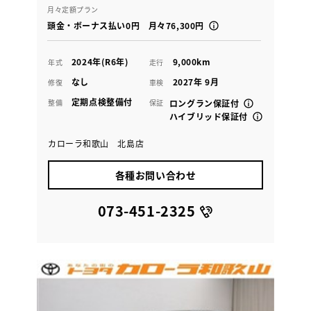
月々定額プラン
頭金・ボーナス払い0円 月々76,300円
2024年(R6年)
9,000km
年式
走行
なし
2027年 9月
修復
車検
定期点検整備付
整備
保証
ロングラン保証付
ハイブリッド保証付
カローラ和歌山 北島店
各種お問い合わせ
073-451-2325