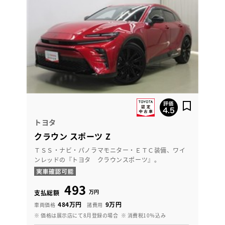
トヨタ
クラウン スポーツ Z
ＴＳＳ・ナビ・パノラマモニター・ＥＴＣ装備、ワイ
ンレッドの『トヨタ クラウンスポーツ』。
493
万円
支払総額
484万円
9万円
車両価格
諸費用
※ 価格は展示店にて8月登録の場合
※ 消費税10％込み