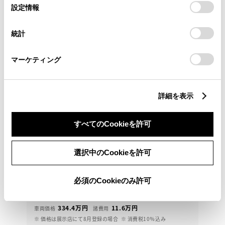
選
デバイスにすべてのCookie(クッキー)が保存されることに同
設定情報
択
意したことになります。Cookie(クッキー)のオプトアウト、
設定の変更、同意を撤回したりするにあたっては、当社の
統計
「
Cookie（クッキー）情報の取り扱いについて
」をご覧くだ
さい。
マーケティング
詳細を表示
すべてのCookieを許可
トヨタ
プリウス Z
選択中のCookieを許可
ＴＳＳ・ナビゲーション（ドラレコ内蔵）・パノラマ
モニター・ＥＴＣ装備『トヨタ プリウス』。
必須のCookieのみ許可
346
万円
支払総額
334.4万円
11.6万円
車両価格
諸費用
※ 価格は展示店にて8月登録の場合
※ 消費税10％込み