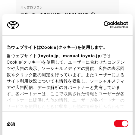
月々定額プラン
頭金・ボーナス払い0円 月々84,800円
2025年(R7年)
15,000km
年式
走行
なし
2028年 2月
修復
車検
当ウェブサイトはCookie(クッキー)を使用します。
定期点検整備付
整備
保証
ロングラン保証付
ハイブリッド保証付
当ウェブサイト(
toyota.jp
、
manual.toyota.jp
)では
Cookie(クッキー)を使用して、ユーザーに合わせたコンテン
カローラ和歌山 北島店
ツや広告の表示、ソーシャルメディアの提供、広告の表示回
数やクリック数の測定を行っています。またユーザーによる
各種お問い合わせ
サイト利用状況についても情報を収集し、ソーシャルメディ
アや広告配信、データ解析の各パートナーと共有していま
073-451-2325
す。各パートナーは、ここで収集された情報とユーザーが各
パートナーに提供した他の情報、ユーザーが各パートナーの
サービスを使用したときに収集した他の情報を組み合わせて
使用することがあります。当ウェブサイトの使用を続行する
同
とCookie(クッキー)に同意したこととなります。
必須
意
の
「すべてのCookieを許可」をクリックすることで、お客様の