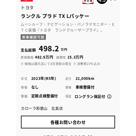
トヨタ
ランクル プラド TX Lパッケー
ムーンルーフ・ナビゲーション・パノラマモニター・Ｅ
ＴＣ装備『トヨタ ランドクルーザープラド』。
498.2
万円
支払総額
482.9万円
15.3万円
車両価格
諸費用
※ 価格は展示店にて8月登録の場合
※ 消費税10％込み
2023年(R5年)
21,000km
年式
走行
なし
車検整備付
修復
車検
定期点検整備付
整備
保証
ロングラン保証付
カローラ和歌山 北島店
各種お問い合わせ