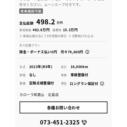
任せください。ムーンルーフ付きです。
498.2
万円
支払総額
482.9万円
15.3万円
車両価格
諸費用
※ 価格は展示店にて8月登録の場合
※ 消費税10％込み
月々定額プラン
頭金・ボーナス払い0円 月々79,600円
2023年(R5年)
16,000km
年式
走行
なし
車検整備付
修復
車検
定期点検整備付
整備
保証
ロングラン保証付
カローラ和歌山 北島店
各種お問い合わせ
073-451-2325