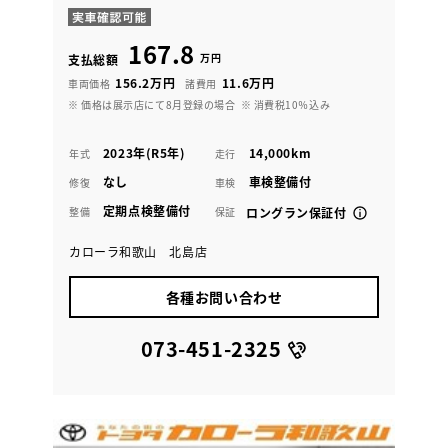
167.8
万円
支払総額
156.2万円
11.6万円
車両価格
諸費用
※ 価格は展示店にて8月登録の場合
※ 消費税10％込み
2023年(R5年)
14,000km
年式
走行
なし
車検整備付
修復
車検
定期点検整備付
整備
保証
ロングラン保証付
カローラ和歌山 北島店
各種お問い合わせ
073-451-2325