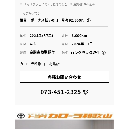
※ 価格は展示店にて8月登録の場合
※ 消費税10％込み
月々定額プラン
頭金・ボーナス払い0円 月々92,800円
2025年(R7年)
3,000km
年式
走行
なし
2028年 11月
修復
車検
定期点検整備付
整備
保証
ロングラン保証付
カローラ和歌山 北島店
各種お問い合わせ
073-451-2325