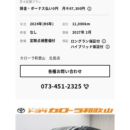
月々定額プラン
頭金・ボーナス払い0円 月々67,300円
2024年(R6年)
11,000km
年式
走行
なし
2027年 2月
修復
車検
定期点検整備付
整備
保証
ロングラン保証付
ハイブリッド保証付
カローラ和歌山 北島店
各種お問い合わせ
073-451-2325