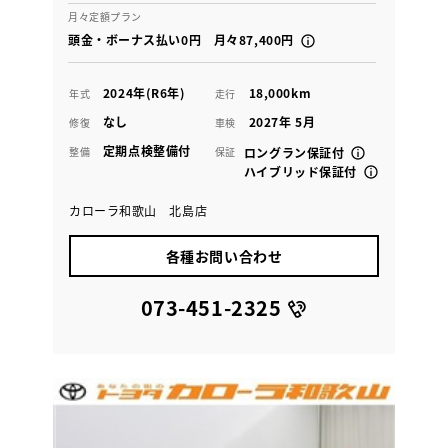
月々定額プラン
頭金・ボーナス払い0円 月々87,400円
2024年(R6年)
18,000km
年式
走行
なし
2027年 5月
修復
車検
定期点検整備付
整備
保証
ロングラン保証付
ハイブリッド保証付
カローラ和歌山 北島店
各種お問い合わせ
073-451-2325