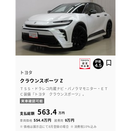
トヨタ
クラウンスポーツ Z
ＴＳＳ・ドラレコ内蔵ナビ・パノラマモニター・ＥＴ
Ｃ装備『トヨタ クラウンスポーツ』。
563.4
万円
支払総額
554.4万円
9万円
車両価格
諸費用
※ 価格は展示店にて8月登録の場合
※ 消費税10％込み