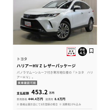
トヨタ
ハリアーHV Z レザーパッケージ
パノラマムーンルーフ付き寒冷地仕様の『トヨタ ハリ
アーＨＶ』。
453.2
万円
支払総額
444.4万円
8.8万円
車両価格
諸費用
※ 価格は展示店にて8月登録の場合
※ 消費税10％込み