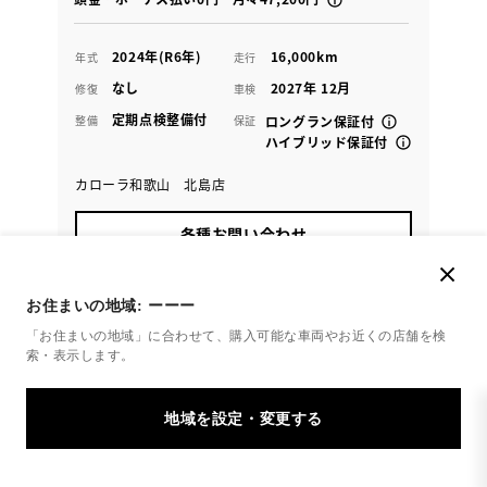
2024年(R6年)
16,000km
年式
走行
なし
2027年 12月
修復
車検
定期点検整備付
整備
保証
ロングラン保証付
ハイブリッド保証付
カローラ和歌山 北島店
各種お問い合わせ
073-451-2325
お住まいの地域:
ーーー
「お住まいの地域」に合わせて、購入可能な車両やお近くの店舗を
検
索・表示します。