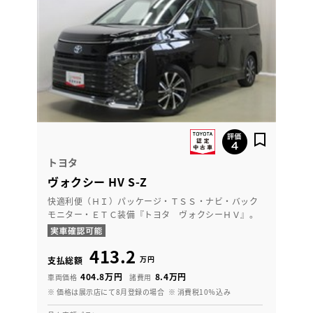
トヨタ
ヴォクシー HV S-Z
快適利便（ＨＩ）パッケージ・ＴＳＳ・ナビ・バック
モニター・ＥＴＣ装備『トヨタ ヴォクシーＨＶ』。
413.2
万円
支払総額
404.8万円
8.4万円
車両価格
諸費用
※ 価格は展示店にて8月登録の場合
※ 消費税10％込み