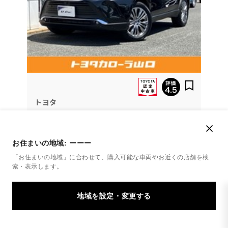
トヨタ
ハリアー Z
☆
お住まいの地域:
ーーー
436.9
「お住まいの地域」に合わせて、購入可能な車両やお近くの店舗を
検
万円
支払総額
索・表示します。
425.3万円
11.6万円
車両価格
諸費用
※ 価格は展示店にて8月登録の場合
※ 消費税10％込み
残価設定型らく得プラン
月々30,800円