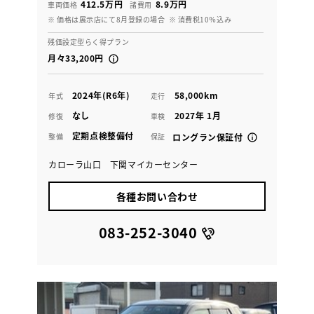
412.5万円
8.9万円
車両価格
諸費用
※ 価格は展示店にて8月登録の場合
※ 消費税10％込み
残価設定型らく得プラン
月々33,200円
2024年(R6年)
58,000km
年式
走行
なし
2027年 1月
修復
車検
定期点検整備付
整備
保証
ロングラン保証付
カローラ山口 下関マイカーセンター
各種お問い合わせ
083-252-3040