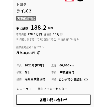
トヨタ
ライズ Z
188.2
万円
支払総額
178.2万円
10万円
車両価格
諸費用
※ 価格は展示店にて8月登録の場合
※ 消費税10％込み
残価設定型らく得プラン
月々18,000円
2021年(R3年)
66,000km
年式
走行
なし
車検整備付
修復
車検
定期点検整備付
整備
保証
ロングラン保証付
カローラ山口 徳山マイカーセンター
各種お問い合わせ