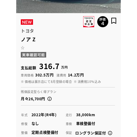
トヨタ
ノア Z
☆
316.7
万円
支払総額
302.5万円
14.2万円
車両価格
諸費用
※ 価格は展示店にて8月登録の場合
※ 消費税10％込み
残価設定型らく得プラン
月々26,700円
2022年(R4年)
38,000km
年式
走行
なし
車検整備付
修復
車検
定期点検整備付
整備
保証
ロングラン保証付