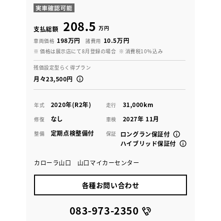
208.5
万円
支払総額
198万円
10.5万円
車両価格
諸費用
※ 価格は展示店にて8月登録の場合
※ 消費税10％込み
残価設定型らく得プラン
月々23,500円
2020年(R2年)
31,000km
年式
走行
なし
2027年 11月
修復
車検
定期点検整備付
整備
保証
ロングラン保証付
ハイブリッド保証付
カローラ山口 山口マイカーセンター
各種お問い合わせ
083-973-2350