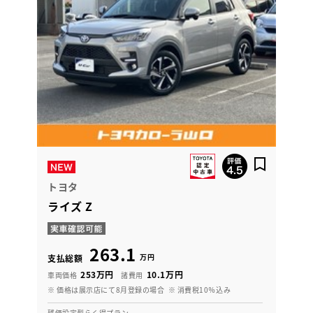
トヨタ
ライズ Z
263.1
万円
支払総額
253万円
10.1万円
車両価格
諸費用
※ 価格は展示店にて8月登録の場合
※ 消費税10％込み
残価設定型らく得プラン