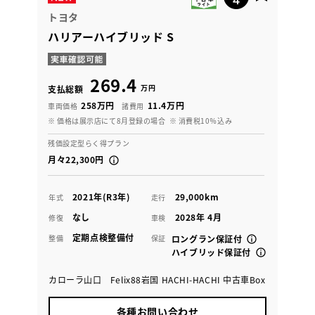
トヨタ
ハリアーハイブリッド S
269.4
万円
支払総額
258万円
11.4万円
車両価格
諸費用
※ 価格は展示店にて8月登録の場合
※ 消費税10％込み
残価設定型らく得プラン
月々22,300円
2021年(R3年)
29,000km
年式
走行
なし
2028年 4月
修復
車検
定期点検整備付
整備
保証
ロングラン保証付
ハイブリッド保証付
カローラ山口 Felix88岩国 HACHI-HACHI 中古車Box
各種お問い合わせ