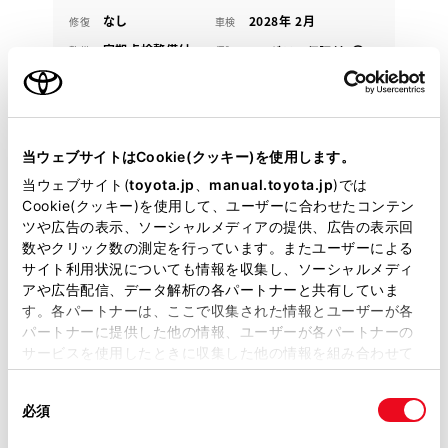
なし
2028年 2月
修復
車検
定期点検整備付
整備
保証
ロングラン保証付
ハイブリッド保証付
カローラ山口 山口マイカーセンター
各種お問い合わせ
当ウェブサイトはCookie(クッキー)を使用します。
当ウェブサイト(
toyota.jp
、
manual.toyota.jp
)では
083-973-2350
Cookie(クッキー)を使用して、ユーザーに合わせたコンテン
ツや広告の表示、ソーシャルメディアの提供、広告の表示回
数やクリック数の測定を行っています。またユーザーによる
サイト利用状況についても情報を収集し、ソーシャルメディ
アや広告配信、データ解析の各パートナーと共有していま
す。各パートナーは、ここで収集された情報とユーザーが各
パートナーに提供した他の情報、ユーザーが各パートナーの
サービスを使用したときに収集した他の情報を組み合わせて
使用することがあります。当ウェブサイトの使用を続行する
同
とCookie(クッキー)に同意したこととなります。
必須
意
の
「すべてのCookieを許可」をクリックすることで、お客様の