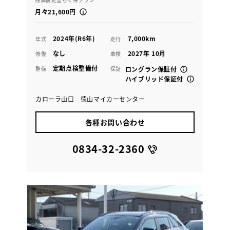
月々21,600円
2024年(R6年)
7,000km
年式
走行
なし
2027年 10月
修復
車検
定期点検整備付
整備
保証
ロングラン保証付
ハイブリッド保証付
カローラ山口 徳山マイカーセンター
各種お問い合わせ
0834-32-2360