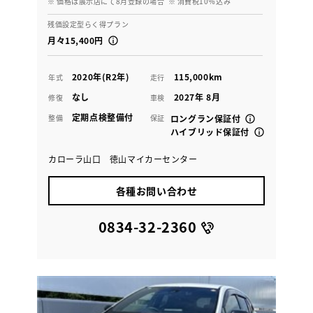
※ 価格は展示店にて8月登録の場合
※ 消費税10％込み
残価設定型らく得プラン
月々15,400円
2020年(R2年)
115,000km
年式
走行
なし
2027年 8月
修復
車検
定期点検整備付
整備
保証
ロングラン保証付
ハイブリッド保証付
カローラ山口 徳山マイカーセンター
各種お問い合わせ
0834-32-2360