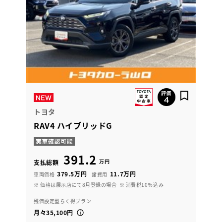
トヨタ
RAV4 ハイブリッドG
391.2
万円
支払総額
379.5万円
11.7万円
車両価格
諸費用
※ 価格は展示店にて8月登録の場合
※ 消費税10％込み
残価設定型らく得プラン
月々35,100円