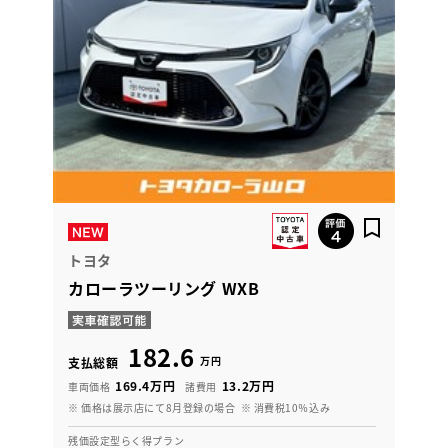
トヨタ
カローラツーリング WXB
182.6
万円
支払総額
169.4万円
13.2万円
車両価格
諸費用
※ 価格は展示店にて8月登録の場合
※ 消費税10％込み
残価設定型らく得プラン