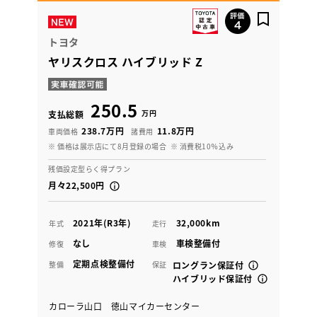
トヨタ
ヤリスクロス ハイブリッド Z
250.5
万円
支払総額
238.7万円
11.8万円
車両価格
諸費用
※ 価格は展示店にて8月登録の場合
※ 消費税10％込み
残価設定型らく得プラン
月々22,500円
2021年(R3年)
32,000km
年式
走行
なし
車検整備付
修復
車検
定期点検整備付
整備
保証
ロングラン保証付
ハイブリッド保証付
カローラ山口 徳山マイカーセンター