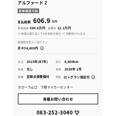
アルファード Z
606.9
万円
支払総額
594.8万円
12.1万円
車両価格
諸費用
※ 価格は展示店にて8月登録の場合
※ 消費税10％込み
残価設定型らく得プラン
月々54,600円
2025年(R7年)
8,000km
年式
走行
なし
2028年 2月
修復
車検
定期点検整備付
整備
保証
ロングラン保証付
カローラ山口 下関マイカーセンター
各種お問い合わせ
083-252-3040