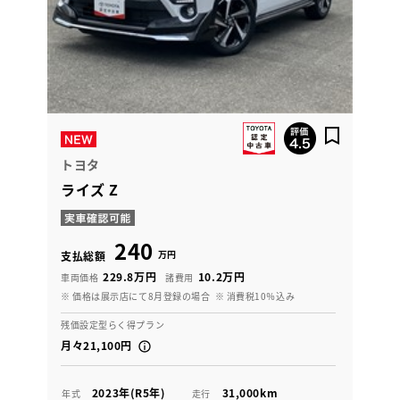
トヨタ
ライズ Z
240
万円
支払総額
229.8万円
10.2万円
車両価格
諸費用
※ 価格は展示店にて8月登録の場合
※ 消費税10％込み
残価設定型らく得プラン
月々21,100円
2023年(R5年)
31,000km
年式
走行