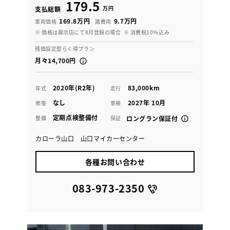
179.5
万円
支払総額
169.8万円
9.7万円
車両価格
諸費用
※ 価格は展示店にて8月登録の場合
※ 消費税10％込み
残価設定型らく得プラン
月々14,700円
2020年(R2年)
83,000km
年式
走行
なし
2027年 10月
修復
車検
定期点検整備付
整備
保証
ロングラン保証付
カローラ山口 山口マイカーセンター
各種お問い合わせ
083-973-2350