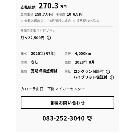
270.3
万円
支払総額
259.7万円
10.6万円
車両価格
諸費用
※ 価格は展示店にて8月登録の場合
※ 消費税10％込み
残価設定型らく得プラン
月々22,500円
2025年(R7年)
4,000km
年式
走行
なし
2028年 8月
修復
車検
定期点検整備付
整備
保証
ロングラン保証付
ハイブリッド保証付
カローラ山口 下関マイカーセンター
各種お問い合わせ
083-252-3040