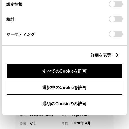
選
デバイスにすべてのCookie(クッキー)が保存されることに同
設定情報
択
意したことになります。Cookie(クッキー)のオプトアウト、
設定の変更、同意を撤回したりするにあたっては、当社の
統計
「
Cookie（クッキー）情報の取り扱いについて
」をご覧くだ
さい。
マーケティング
トヨタ
ヤリスクロス HV G
詳細を表示
217.3
万円
支払総額
すべてのCookieを許可
206.8万円
10.5万円
車両価格
諸費用
※ 価格は展示店にて8月登録の場合
※ 消費税10％込み
選択中のCookieを許可
残価設定型らく得プラン
月々17,600円
必須のCookieのみ許可
2023年(R5年)
50,000km
年式
走行
なし
2028年 4月
修復
車検