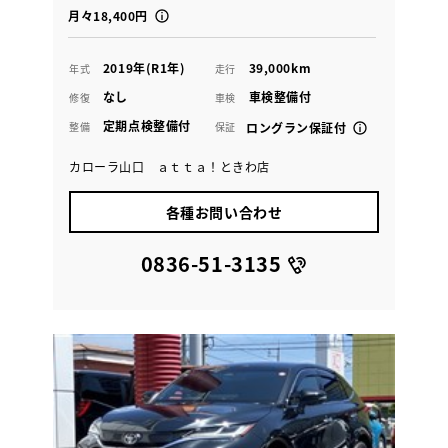
月々18,400円
2019年(R1年)
39,000km
年式
走行
なし
車検整備付
修復
車検
定期点検整備付
整備
保証
ロングラン保証付
カローラ山口 ａｔｔａ！ときわ店
各種お問い合わせ
0836-51-3135