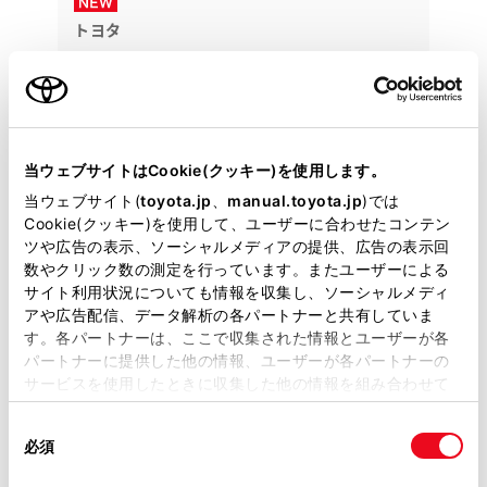
トヨタ
カローラスポーツ G Z
室内簡易清掃あと作業。その他現状販売。近隣県のみ
の販売とさせていただきます。
181.1
当ウェブサイトはCookie(クッキー)を使用します。
万円
支払総額
当ウェブサイト(
toyota.jp
、
manual.toyota.jp
)では
168万円
13.1万円
車両価格
諸費用
Cookie(クッキー)を使用して、ユーザーに合わせたコンテン
※ 価格は販売店所在地域で8月登録の場合
※ 消費税10％込み
ツや広告の表示、ソーシャルメディアの提供、広告の表示回
月額定額（60回払い）
数やクリック数の測定を行っています。またユーザーによる
月々32,900円
サイト利用状況についても情報を収集し、ソーシャルメディ
詳しくは専用サイトへ
アや広告配信、データ解析の各パートナーと共有していま
す。各パートナーは、ここで収集された情報とユーザーが各
パートナーに提供した他の情報、ユーザーが各パートナーの
2020年(R2年)
44,000km
年式
走行
サービスを使用したときに収集した他の情報を組み合わせて
なし
車検２年付き
修復
車検
使用することがあります。当ウェブサイトの使用を続行する
同
とCookie(クッキー)に同意したこととなります。
定期点検整備付
整備
保証
ロングラン保証付
必須
意
の
カローラ福岡
「すべてのCookieを許可」をクリックすることで、お客様の