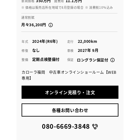
350万円
11.1万円
車両価格
諸費用
※ 価格は販売店所在地域で8月登録の場合
※ 消費税10％込み
通常割賦
月々36,200円
2024年(R6年)
22,000km
年式
走行
なし
2027年 9月
修復
車検
定期点検整備付
整備
保証
ロングラン保証付
カローラ福岡 中古車オンラインショールーム【WEB
専用】
オンライン見積り・注文
各種お問い合わせ
080-6669-3848