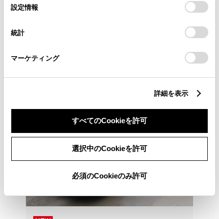
トヨタ中古車オンラインストア
選
デバイスにすべてのCookie(クッキー)が保存されることに同
設定情報
期間限定＆ネット限定で掘り出し物のアウトレット中古
択
意したことになります。Cookie(クッキー)のオプトアウト、
車などをいつでもどこでも注文可能！
設定の変更、同意を撤回したりするにあたっては、当社の
統計
「
Cookie（クッキー）情報の取り扱いについて
」をご覧くだ
詳しくは専用サイトへ
さい。
マーケティング
詳細を表示
すべてのCookieを許可
選択中のCookieを許可
必須のCookieのみ許可