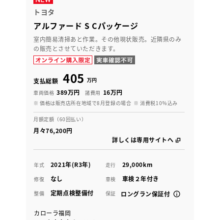
トヨタ
アルファード S Cパッケージ
室内簡易清掃あと作業。その他現状販売。近隣県のみ
の販売とさせていただきます。
405
万円
支払総額
389万円
16万円
車両価格
諸費用
※ 価格は販売店所在地域で8月登録の場合
※ 消費税10％込み
月額定額（60回払い）
月々76,200円
詳しくは専用サイトへ
2021年(R3年)
29,000km
年式
走行
なし
車検２年付き
修復
車検
定期点検整備付
整備
保証
ロングラン保証付
カローラ福岡