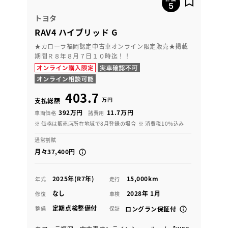
トヨタ
RAV4 ハイブリッド G
★カローラ福岡認定中古車オンライン限定販売★掲載
期間Ｒ８年８月７日１０時迄！！
403.7
万円
支払総額
392万円
11.7万円
車両価格
諸費用
※ 価格は販売店所在地域で8月登録の場合
※ 消費税10％込み
通常割賦
月々37,400円
2025年(R7年)
15,000km
年式
走行
なし
2028年 1月
修復
車検
定期点検整備付
整備
保証
ロングラン保証付