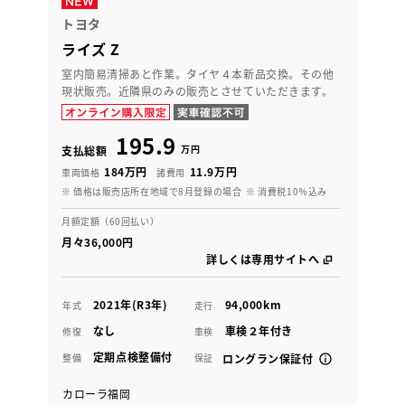
トヨタ
ライズ Z
室内簡易清掃あと作業。タイヤ４本新品交換。その他
現状販売。近隣県のみの販売とさせていただきます。
195.9
万円
支払総額
184万円
11.9万円
車両価格
諸費用
※ 価格は販売店所在地域で8月登録の場合
※ 消費税10％込み
月額定額（60回払い）
月々36,000円
詳しくは専用サイトへ
2021年(R3年)
94,000km
年式
走行
なし
車検２年付き
修復
車検
定期点検整備付
整備
保証
ロングラン保証付
カローラ福岡