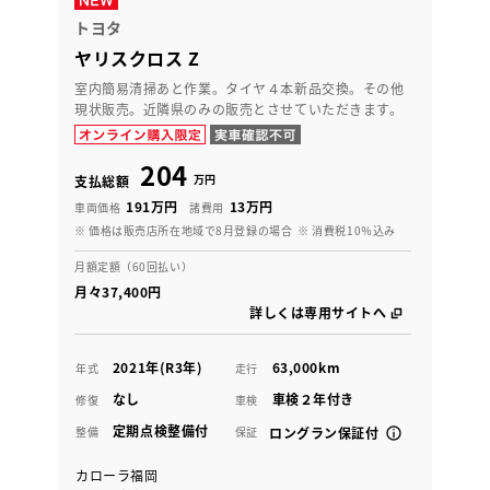
トヨタ
ヤリスクロス Z
室内簡易清掃あと作業。タイヤ４本新品交換。その他
現状販売。近隣県のみの販売とさせていただきます。
204
万円
支払総額
191万円
13万円
車両価格
諸費用
※ 価格は販売店所在地域で8月登録の場合
※ 消費税10％込み
月額定額（60回払い）
月々37,400円
詳しくは専用サイトへ
2021年(R3年)
63,000km
年式
走行
なし
車検２年付き
修復
車検
定期点検整備付
整備
保証
ロングラン保証付
カローラ福岡