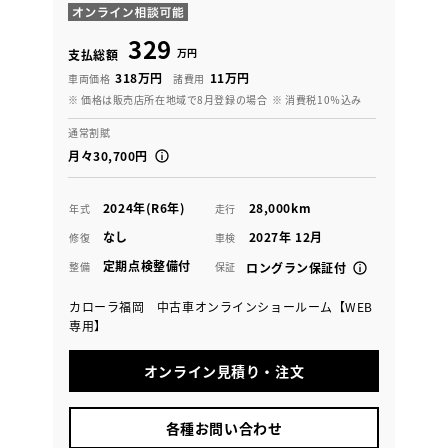
329
万円
支払総額
318万円
11万円
車両価格
諸費用
※ 価格は販売店所在地域で8月登録の場合
※ 消費税10％込み
通常割賦
月々30,700円
2024年(R6年)
28,000km
年式
走行
なし
2027年 12月
修復
車検
定期点検整備付
整備
保証
ロングラン保証付
カローラ福岡 中古車オンラインショールーム【WEB
専用】
オンライン見積り・注文
各種お問い合わせ