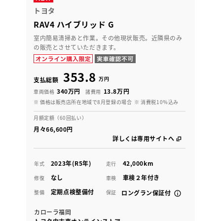
トヨタ
RAV4 ハイブリッド G
室内簡易清掃あと作業。その他現状販売。近隣県のみ
の販売とさせていただきます。
353.8
万円
支払総額
340万円
13.8万円
車両価格
諸費用
※ 価格は販売店所在地域で8月登録の場合
※ 消費税10％込み
月額定額（60回払い）
月々66,600円
詳しくは専用サイトへ
2023年(R5年)
42,000km
年式
走行
なし
車検２年付き
修復
車検
定期点検整備付
整備
保証
ロングラン保証付
カローラ福岡