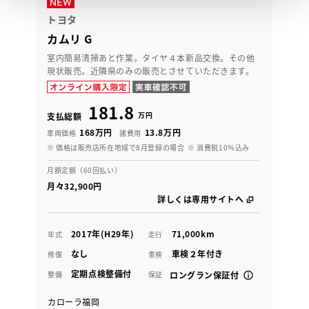
トヨタ
カムリ G
室内簡易清掃あと作業。タイヤ４本新品交換。その他
現状販売。近隣県のみの販売とさせていただきます。
181.8
万円
支払総額
168万円
13.8万円
車両価格
諸費用
※ 価格は販売店所在地域で8月登録の場合
※ 消費税10％込み
月額定額（60回払い）
月々32,900円
詳しくは専用サイトへ
2017年(H29年)
71,000km
年式
走行
なし
車検２年付き
修復
車検
定期点検整備付
整備
保証
ロングラン保証付
カローラ福岡