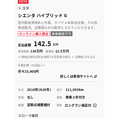
トヨタ
シエンタ ハイブリッド G
室内簡易清掃あと作業。タイヤ４本新品交換。その他
現状販売。近隣県のみの販売とさせていただきます。
142.5
万円
支払総額
130万円
12.5万円
車両価格
諸費用
※ 価格は販売店所在地域で8月登録の場合
※ 消費税10％込み
月額定額（60回払い）
月々25,400円
詳しくは専用サイトへ
2016年(H28年)
111,000km
年式
走行
なし
車検２年付き
修復
車検
定期点検整備付
整備
保証
ロングラン保証付
カローラ福岡