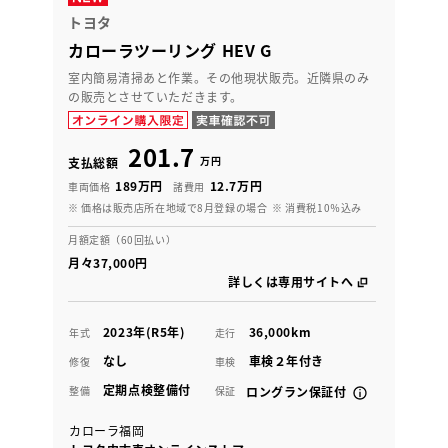
トヨタ
カローラツーリング HEV G
室内簡易清掃あと作業。その他現状販売。近隣県のみ
の販売とさせていただきます。
201.7
万円
支払総額
189万円
12.7万円
車両価格
諸費用
※ 価格は販売店所在地域で8月登録の場合
※ 消費税10％込み
月額定額（60回払い）
月々37,000円
詳しくは専用サイトへ
2023年(R5年)
36,000km
年式
走行
なし
車検２年付き
修復
車検
定期点検整備付
整備
保証
ロングラン保証付
カローラ福岡