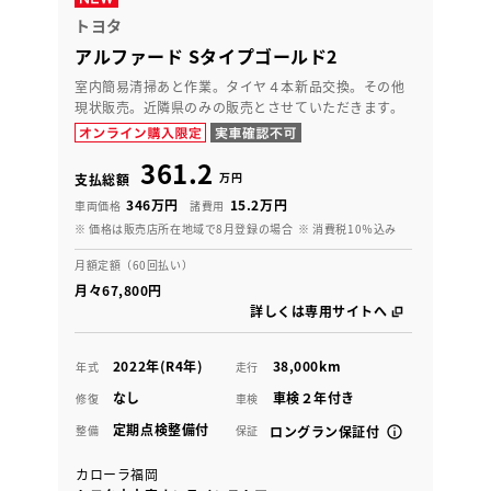
トヨタ
アルファード Sタイプゴールド2
室内簡易清掃あと作業。タイヤ４本新品交換。その他
現状販売。近隣県のみの販売とさせていただきます。
361.2
万円
支払総額
346万円
15.2万円
車両価格
諸費用
※ 価格は販売店所在地域で8月登録の場合
※ 消費税10％込み
月額定額（60回払い）
月々67,800円
詳しくは専用サイトへ
2022年(R4年)
38,000km
年式
走行
なし
車検２年付き
修復
車検
定期点検整備付
整備
保証
ロングラン保証付
カローラ福岡