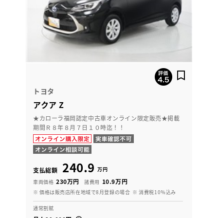
トヨタ
アクア Z
★カローラ福岡認定中古車オンライン限定販売★掲載
期間Ｒ８年８月７日１０時迄！！
240.9
万円
支払総額
230万円
10.9万円
車両価格
諸費用
※ 価格は販売店所在地域で8月登録の場合
※ 消費税10％込み
通常割賦