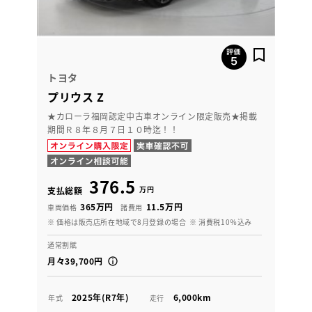
トヨタ
プリウス Z
★カローラ福岡認定中古車オンライン限定販売★掲載
期間Ｒ８年８月７日１０時迄！！
376.5
万円
支払総額
365万円
11.5万円
車両価格
諸費用
※ 価格は販売店所在地域で8月登録の場合
※ 消費税10％込み
通常割賦
月々39,700円
2025年(R7年)
6,000km
年式
走行