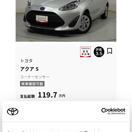
トヨタ
アクア S
コーナーセンサー
119.7
万円
支払総額
109万円
10.7万円
車両価格
諸費用
※ 価格は展示店にて8月登録の場合
※ 消費税10％込み
2021年(R3年)
62,000km
年式
走行