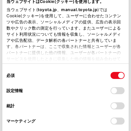
なし
車検整備付
修復
車検
当ウェブサイトはCookie(クッキー)を使用します。
定期点検整備付
整備
保証
ロングラン保証付
当ウェブサイト(
toyota.jp
、
manual.toyota.jp
)では
ハイブリッド保証付
Cookie(クッキー)を使用して、ユーザーに合わせたコンテン
ツや広告の表示、ソーシャルメディアの提供、広告の表示回
カローラ大分 臼杵店
数やクリック数の測定を行っています。またユーザーによる
サイト利用状況についても情報を収集し、ソーシャルメディ
各種お問い合わせ
アや広告配信、データ解析の各パートナーと共有していま
す。各パートナーは、ここで収集された情報とユーザーが各
パートナーに提供した他の情報、ユーザーが各パートナーの
0972-62-9161
サービスを使用したときに収集した他の情報を組み合わせて
使用することがあります。当ウェブサイトの使用を続行する
同
とCookie(クッキー)に同意したこととなります。
必須
意
の
「すべてのCookieを許可」をクリックすることで、お客様の
選
デバイスにすべてのCookie(クッキー)が保存されることに同
設定情報
択
意したことになります。Cookie(クッキー)のオプトアウト、
設定の変更、同意を撤回したりするにあたっては、当社の
統計
「
Cookie（クッキー）情報の取り扱いについて
」をご覧くだ
さい。
マーケティング