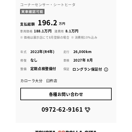
コーナーセンサー・シートヒータ
196.2
万円
支払総額
188.1万円
8.1万円
車両価格
諸費用
※ 価格は展示店にて8月登録の場合
※ 消費税10％込み
2022年(R4年)
26,000km
年式
走行
なし
2027年 8月
修復
車検
定期点検整備付
整備
保証
ロングラン保証付
カローラ大分 臼杵店
各種お問い合わせ
0972-62-9161