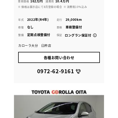
162万円
10.4万円
車両価格
諸費用
※ 価格は展示店にて8月登録の場合
※ 消費税10％込み
2022年(R4年)
29,000km
年式
走行
なし
車検整備付
修復
車検
定期点検整備付
整備
保証
ロングラン保証付
カローラ大分 臼杵店
各種お問い合わせ
0972-62-9161