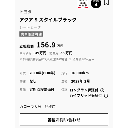
トヨタ
アクア S スタイルブラック
シートヒータ
156.9
万円
支払総額
149万円
7.9万円
車両価格
諸費用
※ 価格は展示店にて8月登録の場合
※ 消費税10％込み
2018年(H30年)
16,000km
年式
走行
なし
2027年 2月
修復
車検
定期点検整備付
整備
保証
ロングラン保証付
ハイブリッド保証付
カローラ大分 臼杵店
各種お問い合わせ