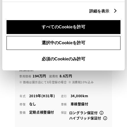
詳細を表示
すべてのCookieを許可
トヨタ
シエンタ ハイブリッド G クエロ
選択中のCookieを許可
コーナーセンサー
必須のCookieのみ許可
202.6
万円
支払総額
194万円
8.6万円
車両価格
諸費用
※ 価格は展示店にて8月登録の場合
※ 消費税10％込み
2019年(H31年)
34,000km
年式
走行
なし
車検整備付
修復
車検
定期点検整備付
整備
保証
ロングラン保証付
ハイブリッド保証付