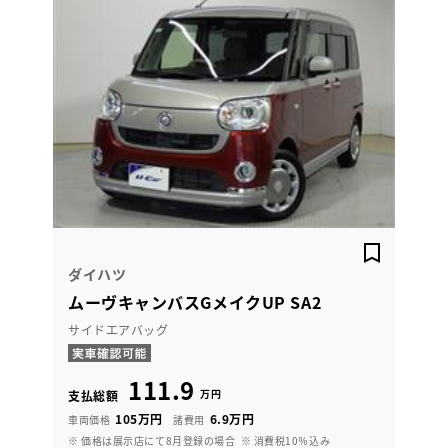
ダイハツ
ムーヴキャンバスGメイクUP SA2
サイドエアバッグ
111.9
万円
支払総額
105万円
6.9万円
車両価格
諸費用
※ 価格は展示店にて8月登録の場合
※ 消費税10％込み