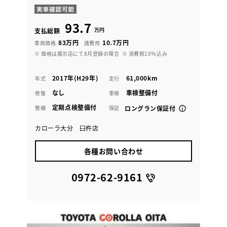
93.7
万円
支払総額
83万円
10.7万円
車両価格
諸費用
※ 価格は展示店にて8月登録の場合
※ 消費税10％込み
2017年(H29年)
61,000km
年式
走行
なし
車検整備付
修復
車検
定期点検整備付
整備
保証
ロングラン保証付
カローラ大分 臼杵店
各種お問い合わせ
0972-62-9161