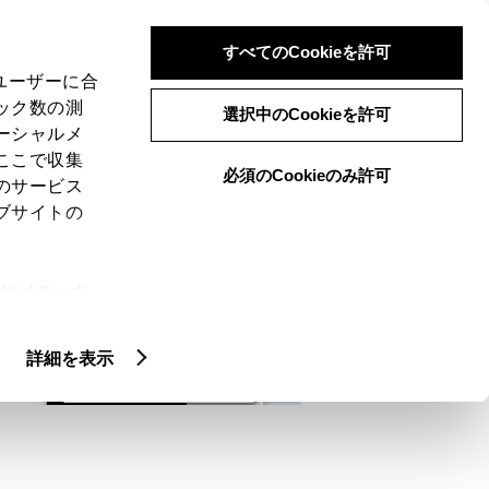
検索
メニュー
ログイン
すべてのCookieを許可
、ユーザーに合
ック数の測
選択中のCookieを許可
ーシャルメ
ここで収集
必須のCookieのみ許可
メニュー
のサービス
ブサイトの
域
未設定
ie(クッキ
、設定の変
扱いについ
詳細を表示