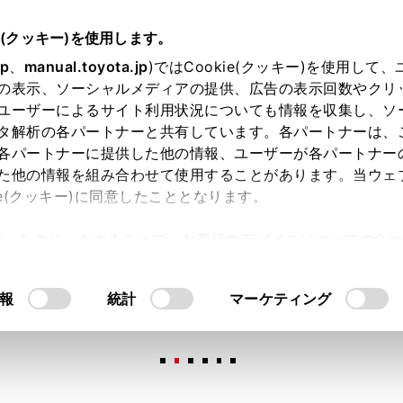
e(クッキー)を使用します。
jp
、
manual.toyota.jp
)ではCookie(クッキー)を使用して
の表示、ソーシャルメディアの提供、広告の表示回数やクリ
ユーザーによるサイト利用状況についても情報を収集し、ソ
タ解析の各パートナーと共有しています。各パートナーは、
各パートナーに提供した他の情報、ユーザーが各パートナー
た他の情報を組み合わせて使用することがあります。当ウェ
オンライン購入
お気に入り
保存した見積り
閲覧履歴
お住まいの地
ie(クッキー)に同意したこととなります。
許可」をクリックすることで、お客様のデバイスにすべてのCook
意したことになります。Cookie(クッキー)のオプトアウト
るにあたっては、当社の「
Cookie（クッキー）情報の取り
報
統計
マーケティング