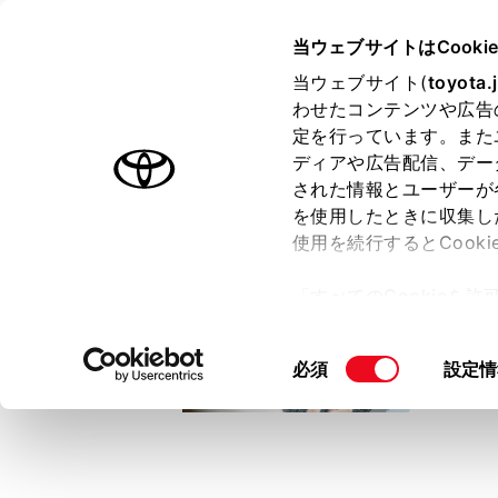
TOYOTA
当ウェブサイトはCooki
当ウェブサイト(
toyota.
わせたコンテンツや広告
ラインアップ
オーナーサポート
トピックス
定を行っています。また
ディアや広告配信、デー
トヨタ認定中古車
された情報とユーザーが
を使用したときに収集し
中古車を探す
トヨタ認定中古車の魅力
3つの買い方
使用を続行するとCook
「すべてのCookieを
ー)が保存されることに同
更、同意を撤回したりす
同
必須
設定情
て
」をご覧ください。
意
の
選
択