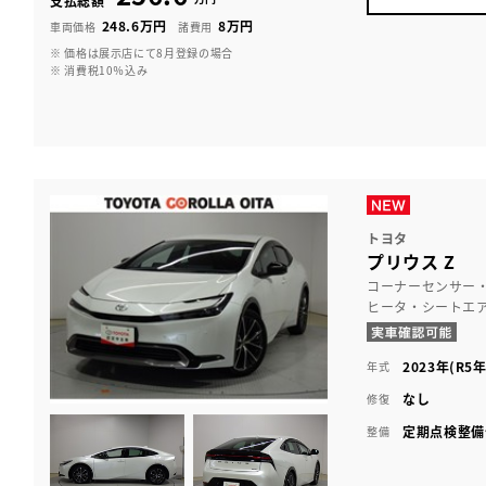
支払総額
248.6万円
8万円
車両価格
諸費用
※ 価格は展示店にて8月登録の場合
※ 消費税10％込み
トヨタ
プリウス Z
コーナーセンサー
ヒータ・シートエ
2023年(R5年
年式
なし
修復
定期点検整備
整備