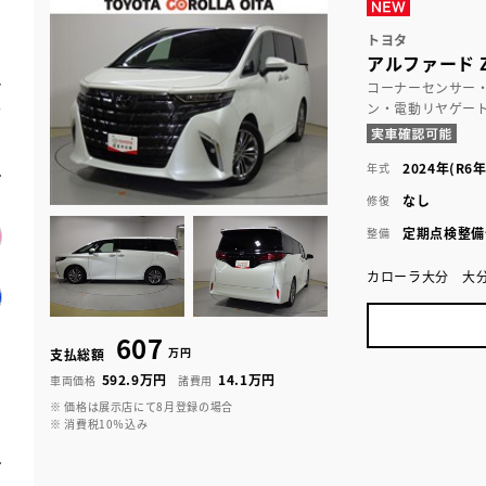
トヨタ
アルファード 
コーナーセンサー
ン・電動リヤゲー
2024年(R6年
年式
なし
修復
定期点検整備
整備
カローラ大分 大
607
万円
支払総額
592.9万円
14.1万円
車両価格
諸費用
※ 価格は展示店にて8月登録の場合
※ 消費税10％込み