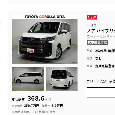
トヨタ
ノア ハイブリッ
コーナーセンサー
2024年(R6年
年式
なし
修復
定期点検整備
整備
カローラ大分 宇
368.6
万円
支払総額
359.7万円
8.9万円
車両価格
諸費用
※ 価格は展示店にて8月登録の場合