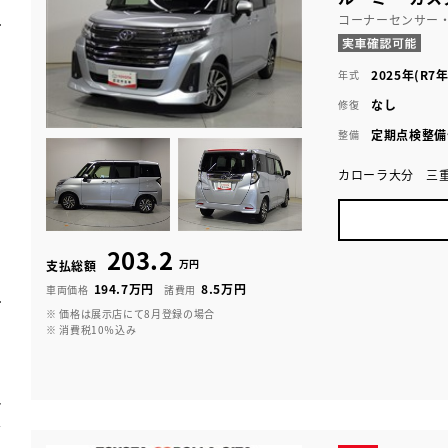
コーナーセンサー
2025年(R7年
年式
なし
修復
定期点検整備
整備
カローラ大分 三
203.2
万円
支払総額
194.7万円
8.5万円
車両価格
諸費用
※ 価格は展示店にて8月登録の場合
※ 消費税10％込み