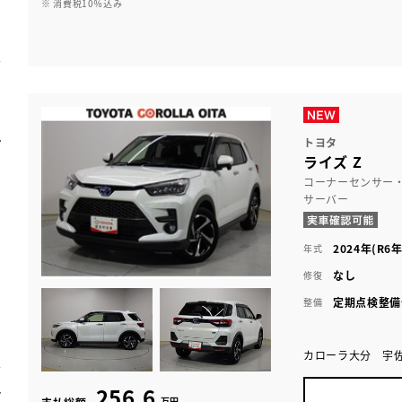
※ 消費税10％込み
トヨタ
ライズ Z
コーナーセンサー
サーバー
2024年(R6年
年式
なし
修復
定期点検整備
整備
カローラ大分 宇
256.6
万円