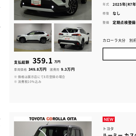
2025年(R7年
年式
なし
修復
定期点検整備
整備
カローラ大分 別
359.1
万円
支払総額
349.8万円
9.3万円
車両価格
諸費用
※ 価格は展示店にて8月登録の場合
※ 消費税10％込み
トヨタ
ルーミー カス