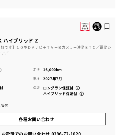
 ハイブリッド Z
良好です】１０型ＤＡナビ＋ＴＶ＋Ｂカメラ＋連動ＥＴＣ／電動シ
ドア／
)
16,000km
走行
2027年7月
車検
付
保証
ロングラン保証付
ハイブリッド保証付
ネ笠間
各種お問い合わせ
お電話でのお問い合わせ
0296-72-1020