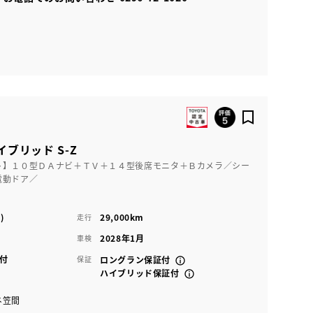
イブリッド S-Z
ト】１０型ＤＡナビ＋ＴＶ＋１４型後席モニタ＋Ｂカメラ／シー
電動ドア／
)
29,000km
走行
2028年1月
車検
付
保証
ロングラン保証付
ハイブリッド保証付
ネ笠間