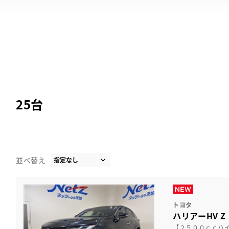
25
台
並べ替え
トヨタ
ハリアーHV 
【２５００ｃｃハ