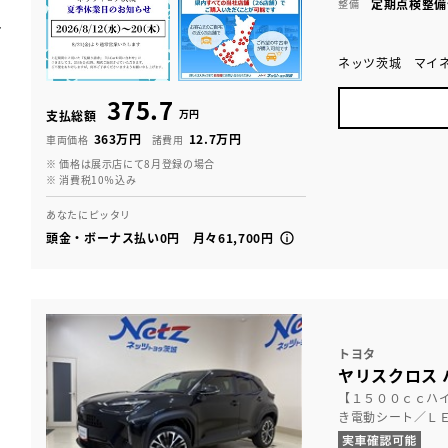
定期点検整備
整備
ネッツ茨城 マイ
375.7
万円
支払総額
363万円
12.7万円
車両価格
諸費用
※ 価格は展示店にて8月登録の場合
※ 消費税10％込み
あなたにピッタリ
頭金・ボーナス払い0円 月々61,700円
トヨタ
ヤリスクロス 
【１５００ｃｃハ
き電動シート／Ｌ