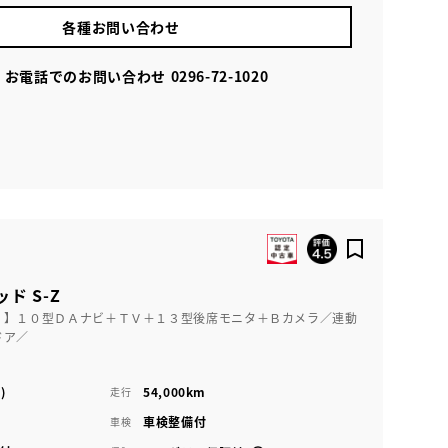
各種お問い合わせ
お電話でのお問い合わせ
0296-72-1020
ド S-Z
！】１０型ＤＡナビ＋ＴＶ＋１３型後席モニタ＋Ｂカメラ／連動
ドア／
)
54,000km
走行
車検整備付
車検