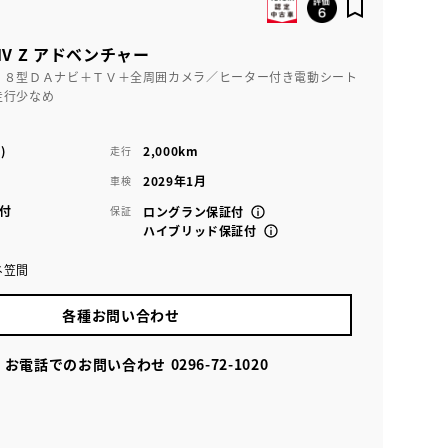
V Z アドベンチャー
】８型ＤＡナビ＋ＴＶ＋全周囲カメラ／ヒーター付き電動シート
走行少なめ
)
2,000km
走行
2029年1月
車検
付
保証
ロングラン保証付
ハイブリッド保証付
ネ笠間
各種お問い合わせ
お電話でのお問い合わせ
0296-72-1020