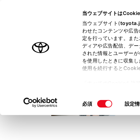
TOYOTA
当ウェブサイトはCooki
当ウェブサイト(
toyota.
わせたコンテンツや広告
ラインアップ
オーナーサポート
トピックス
定を行っています。また
ディアや広告配信、デー
トヨタ認定中古車
された情報とユーザーが
を使用したときに収集し
中古車を探す
トヨタ認定中古車の魅力
3つの買い方
使用を続行するとCook
「すべてのCookieを
ー)が保存されることに同
更、同意を撤回したりす
同
必須
設定情
て
」をご覧ください。
意
の
選
択