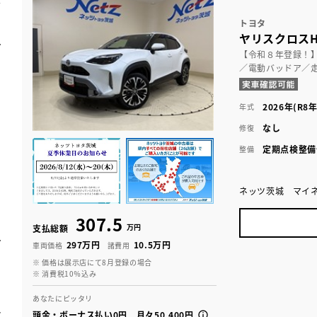
トヨタ
ヤリスクロスH
【令和８年登録！
／電動バッドア／
2026年(R8年
年式
なし
修復
定期点検整備
整備
ネッツ茨城 マイ
307.5
万円
支払総額
297万円
10.5万円
車両価格
諸費用
※ 価格は展示店にて8月登録の場合
※ 消費税10％込み
あなたにピッタリ
頭金・ボーナス払い0円 月々50,400円