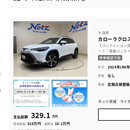
トヨタ
カローラクロス
【コンディション
ート／電動バック
2024年(R6年
年式
なし
修復
定期点検整備
整備
ネッツ茨城 マイ
329.1
万円
支払総額
319万円
10.1万円
車両価格
諸費用