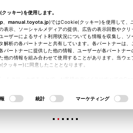
e(クッキー)を使用します。
jp
、
manual.toyota.jp
)ではCookie(クッキー)を使用して
の表示、ソーシャルメディアの提供、広告の表示回数やクリ
ユーザーによるサイト利用状況についても情報を収集し、ソ
タ解析の各パートナーと共有しています。各パートナーは、
各パートナーに提供した他の情報、ユーザーが各パートナー
た他の情報を組み合わせて使用することがあります。当ウェ
オンライン購入
お気に入り
保存した見積り
閲覧履歴
お住まいの地
ie(クッキー)に同意したこととなります。
許可」をクリックすることで、お客様のデバイスにすべてのCook
意したことになります。Cookie(クッキー)のオプトアウト
るにあたっては、当社の「
Cookie（クッキー）情報の取り
報
統計
マーケティング