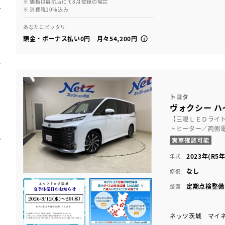
※ 価格は展示店にて8月登録の場合
※ 消費税10％込み
あなたにピッタリ
頭金・ボーナス払い0円 月々54,200円
トヨタ
ヴォクシー ハ
【三眼ＬＥＤライ
トヒーター／両側
2023年(R5年
年式
なし
修復
定期点検整備
整備
ネッツ茨城 マイ