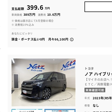
399.6
万円
支払総額
389万円
10.6万円
車両価格
諸費用
※ 価格は展示店にて8月登録の場合
※ 消費税10％込み
あなたにピッタリ
頭金・ボーナス払い0円 月々66,100円
トヨタ
ノア ハイブリッ
【マイネのお店へ
ＥＴＣ／両側電動
2023年(R5年
年式
なし
修復