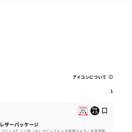
アイコンについて
1
Z レザーパッケージ
イブリッド】１２型ＪＢＬナビ＋ＴＶ＋全周囲カメラ／本革電動