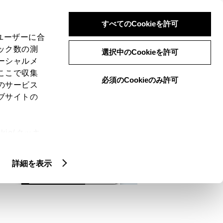
検索
メニュー
ログイン
すべてのCookieを許可
、ユーザーに合
ック数の測
選択中のCookieを許可
ーシャルメ
ここで収集
必須のCookieのみ許可
メニュー
のサービス
ブサイトの
域
未設定
ie(クッキ
、設定の変
扱いについ
詳細を表示