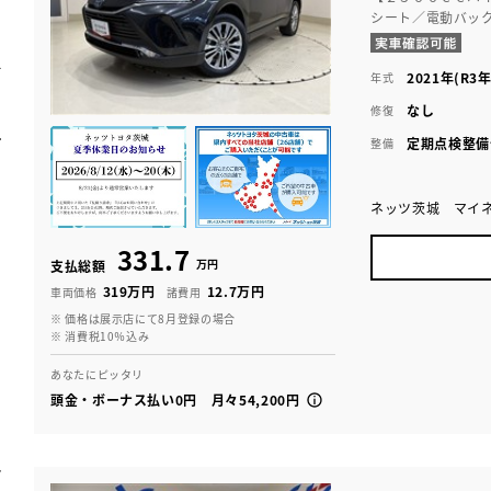
シート／電動バッ
2021年(R3年
年式
なし
修復
定期点検整備
整備
ネッツ茨城 マイ
331.7
万円
支払総額
319万円
12.7万円
車両価格
諸費用
※ 価格は展示店にて8月登録の場合
※ 消費税10％込み
あなたにピッタリ
頭金・ボーナス払い0円 月々54,200円