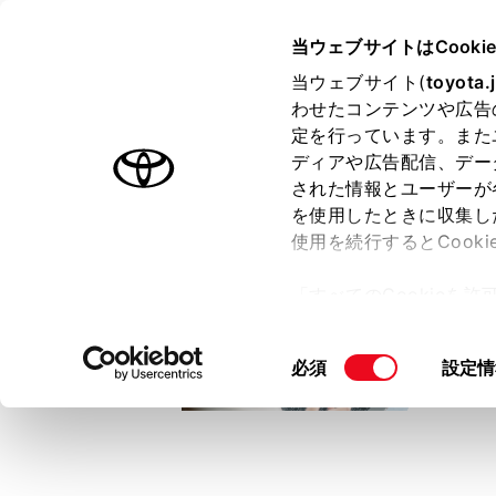
TOYOTA
当ウェブサイトはCooki
当ウェブサイト(
toyota.
わせたコンテンツや広告
ラインアップ
オーナーサポート
トピックス
定を行っています。また
ディアや広告配信、デー
トヨタ認定中古車
された情報とユーザーが
を使用したときに収集し
中古車を探す
トヨタ認定中古車の魅力
3つの買い方
使用を続行するとCook
「すべてのCookieを
ー)が保存されることに同
更、同意を撤回したりす
同
必須
設定情
て
」をご覧ください。
意
の
選
択