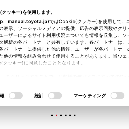
e(クッキー)を使用します。
jp
、
manual.toyota.jp
)ではCookie(クッキー)を使用して
の表示、ソーシャルメディアの提供、広告の表示回数やクリ
ユーザーによるサイト利用状況についても情報を収集し、ソ
タ解析の各パートナーと共有しています。各パートナーは、
各パートナーに提供した他の情報、ユーザーが各パートナー
た他の情報を組み合わせて使用することがあります。当ウェ
オンライン購入
お気に入り
保存した見積り
閲覧履歴
お住まいの地
ie(クッキー)に同意したこととなります。
許可」をクリックすることで、お客様のデバイスにすべてのCook
意したことになります。Cookie(クッキー)のオプトアウト
るにあたっては、当社の「
Cookie（クッキー）情報の取り
報
統計
マーケティング