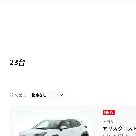
23
台
並べ替え
トヨタ
ヤリスクロス H
こちらの物件は千