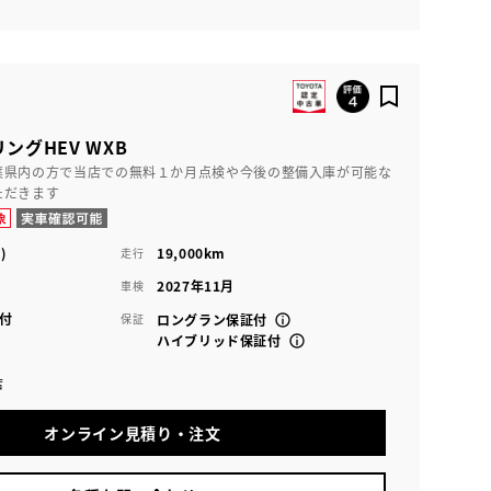
ングHEV WXB
葉県内の方で当店での無料１か月点検や今後の整備入庫が可能な
ただきます
)
19,000km
走行
2027年11月
車検
付
保証
ロングラン保証付
ハイブリッド保証付
店
オンライン見積り・注文