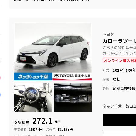
トヨタ
カローラツーリ
こちらの物件は千
方へ販売させてい
2024年(R6年
年式
なし
修復
定期点検整備
整備
ネッツ千葉 館山
272.1
万円
支払総額
260万円
12.1万円
車両価格
諸費用