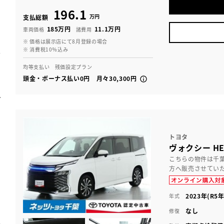
196.1
万円
支払総額
185万円
11.1万円
車両価格
諸費用
※ 価格は展示店にて8月登録の場合
※ 消費税10％込み
均等支払い 残価設定プラン
頭金・ボーナス払い0円 月々30,300円
トヨタ
ヴォクシー HEV
こちらの物件は千
方へ販売させてい
2023年(R5年
年式
なし
修復