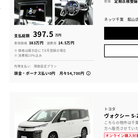
定期点検整備
整備
ネッツ千葉 館山
397.5
万円
支払総額
383万円
14.5万円
車両価格
諸費用
※ 価格は展示店にて8月登録の場合
※ 消費税10％込み
均等支払い 残価設定プラン
頭金・ボーナス払い0円 月々54,700円
トヨタ
ヴォクシー S-
こちらの物件は千
方へ販売させてい