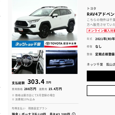
トヨタ
RAV4アドベ
こちらの物件は千
方へ販売させてい
2021年(R3年
年式
なし
修復
定期点検整備
整備
ネッツ千葉 館山
303.4
万円
支払総額
288万円
15.4万円
車両価格
諸費用
※ 価格は展示店にて8月登録の場合
※ 消費税10％込み
均等支払い 残価設定プラン
頭金・ボーナス払い0円 月々43,200円