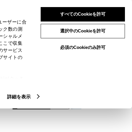
検索
メニュー
ログイン
すべてのCookieを許可
、ユーザーに合
ック数の測
選択中のCookieを許可
ーシャルメ
ここで収集
必須のCookieのみ許可
メニュー
のサービス
ブサイトの
域
未設定
ie(クッキ
、設定の変
扱いについ
詳細を表示