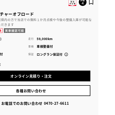
ンチャーオフロード
葉県内の方で当店での無料１か月点検や今後の整備入庫が可能な
ただきます
)
59,000km
走行
車検整備付
車検
付
保証
ロングラン保証付
店
オンライン見積り・注文
各種お問い合わせ
お電話でのお問い合わせ
0470-27-6611