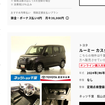
※ 価格は展示店にて8月登録の場合
※ 消費税10％込み
おすすめ均等払い 残価定額支払いプラン
頭金・ボーナス払い0円 月々39,000円
トヨタ
ルーミー カス
こちらの物件は千
方へ販売させてい
2024年(R6年
年式
なし
修復
定期点検整備
整備
ネッツ千葉 館山