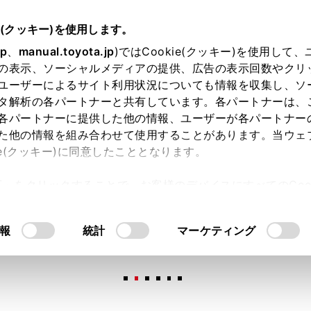
e(クッキー)を使用します。
jp
、
manual.toyota.jp
)ではCookie(クッキー)を使用して
の表示、ソーシャルメディアの提供、広告の表示回数やクリ
ユーザーによるサイト利用状況についても情報を収集し、ソ
タ解析の各パートナーと共有しています。各パートナーは、
各パートナーに提供した他の情報、ユーザーが各パートナー
た他の情報を組み合わせて使用することがあります。当ウェ
オンライン購入
お気に入り
保存した見積り
閲覧履歴
お住まいの地
ie(クッキー)に同意したこととなります。
許可」をクリックすることで、お客様のデバイスにすべてのCook
意したことになります。Cookie(クッキー)のオプトアウト
るにあたっては、当社の「
Cookie（クッキー）情報の取り
報
統計
マーケティング