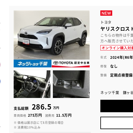
トヨタ
ヤリスクロス H
こちらの物件は千
方へ販売させてい
2024年(R6年
年式
なし
修復
定期点検整備
整備
ネッツ千葉 鎌ヶ
286.5
万円
支払総額
275万円
11.5万円
車両価格
諸費用
※ 価格は展示店にて8月登録の場合
※ 消費税10％込み