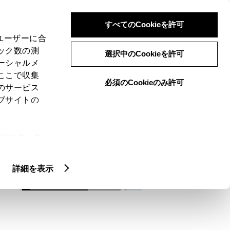
検索
メニュー
ログイン
すべてのCookieを許可
、ユーザーに合
ック数の測
選択中のCookieを許可
ーシャルメ
ここで収集
必須のCookieのみ許可
メニュー
のサービス
ブサイトの
域
未設定
ie(クッキ
、設定の変
扱いについ
詳細を表示