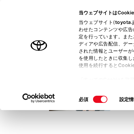
TOYOTA
当ウェブサイトはCooki
当ウェブサイト(
toyota.
わせたコンテンツや広告
ラインアップ
オーナーサポート
トピックス
定を行っています。また
ディアや広告配信、デー
トヨタ認定中古車
された情報とユーザーが
を使用したときに収集し
中古車を探す
トヨタ認定中古車の魅力
3つの買い方
使用を続行するとCook
「すべてのCookieを
ー)が保存されることに同
更、同意を撤回したりす
同
必須
設定情
て
」をご覧ください。
意
の
選
択