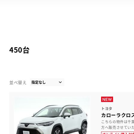
450
台
並べ替え
トヨタ
カローラクロス 
こちらの物件は千
方へ販売させてい