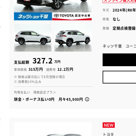
2024年(R6年
年式
なし
修復
定期点検整備
整備
ネッツ千葉 ユー
327.2
万円
支払総額
315万円
12.2万円
車両価格
諸費用
※ 価格は展示店にて8月登録の場合
※ 消費税10％込み
均等支払い 残価設定プラン
頭金・ボーナス払い0円 月々45,900円
トヨタ