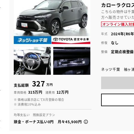
カローラクロス 
こちらの物件は千
方へ販売させてい
2024年(R6年
年式
なし
修復
定期点検整備
整備
ネッツ千葉 袖ヶ
327
万円
支払総額
315万円
12万円
車両価格
諸費用
※ 価格は展示店にて8月登録の場合
※ 消費税10％込み
均等支払い 残価設定プラン
頭金・ボーナス払い0円 月々45,900円