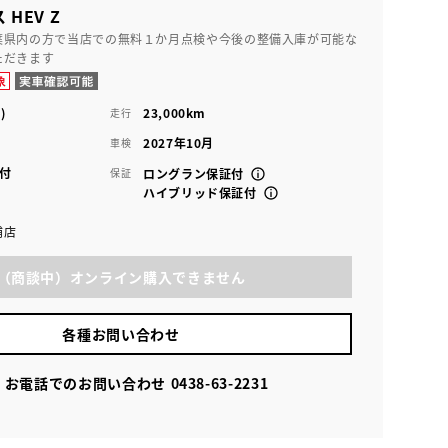
HEV Z
葉県内の方で当店での無料１か月点検や今後の整備入庫が可能な
ただきます
)
23,000km
走行
2027年10月
車検
付
保証
ロングラン保証付
ハイブリッド保証付
浦店
（商談中）オンライン購入できません
各種お問い合わせ
お電話でのお問い合わせ
0438-63-2231