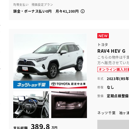
均等支払い 残価設定プラン
頭金・ボーナス払い0円 月々41,200円
トヨタ
RAV4 HEV G
こちらの物件は千
方へ販売させてい
2023年(R5年
年式
なし
修復
定期点検整備
整備
ネッツ千葉 袖ヶ
389.8
万円
支払総額