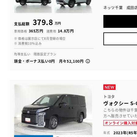
ネッツ千葉 成田
379.8
万円
支払総額
365万円
14.8万円
車両価格
諸費用
※ 価格は展示店にて8月登録の場合
※ 消費税10％込み
均等支払い 残価設定プラン
頭金・ボーナス払い0円 月々52,100円
トヨタ
ヴォクシー S-
こちらの物件は千
方へ販売させてい
2023年(R5年
年式