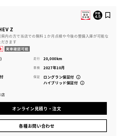
EV Z
葉県内の方で当店での無料１か月点検や今後の整備入庫が可能な
ただきます
)
20,000km
走行
2027年10月
車検
付
保証
ロングラン保証付
ハイブリッド保証付
谷店
オンライン見積り・注文
各種お問い合わせ