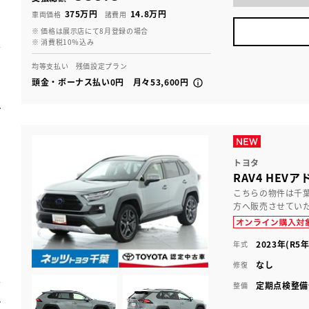
375万円
14.8万円
車両価格
諸費用
※ 価格は展示店にて8月登録の場合
※ 消費税10％込み
均等支払い 残価設定プラン
頭金・ボーナス払い0円 月々53,600円
トヨタ
RAV4 HEV
こちらの物件は千
方へ販売させてい
2023年(R5年
年式
なし
修復
定期点検整備
整備