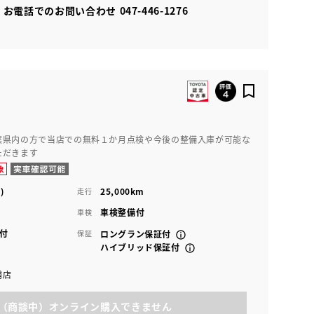
お電話でのお問い合わせ
047-446-1276
葉県内の方で当店での無料１か月点検や今後の整備入庫が可能な
ただきます
)
25,000km
走行
車検整備付
車検
付
保証
ロングラン保証付
ハイブリッド保証付
浦店
（商談中）オンライン購入できません