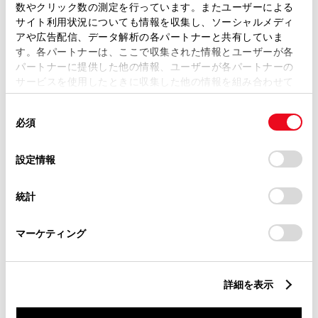
数やクリック数の測定を行っています。またユーザーによる
トヨタ
サイト利用状況についても情報を収集し、ソーシャルメディ
パッソ X 4WD
アや広告配信、データ解析の各パートナーと共有していま
す。各パートナーは、ここで収集された情報とユーザーが各
北陸三県在住の方のみへの販売とさせて頂きます。ス
パートナーに提供した他の情報、ユーザーが各パートナーの
マートアシスト３装着車。
サービスを使用したときに収集した他の情報を組み合わせて
使用することがあります。当ウェブサイトの使用を続行する
111.2
同
とCookie(クッキー)に同意したこととなります。
万円
支払総額
必須
意
99.8万円
11.4万円
車両価格
諸費用
の
「すべてのCookieを許可」をクリックすることで、お客様の
※ 価格は展示店にて8月登録の場合
※ 消費税10％込み
選
デバイスにすべてのCookie(クッキー)が保存されることに同
設定情報
択
意したことになります。Cookie(クッキー)のオプトアウト、
月々定額プラン
設定の変更、同意を撤回したりするにあたっては、当社の
頭金・ボーナス払い0円 月々19,800円
統計
「
Cookie（クッキー）情報の取り扱いについて
」をご覧くだ
さい。
2021年(R3年)
22,000km
年式
走行
マーケティング
なし
車検整備付
修復
車検
定期点検整備付
整備
保証
ロングラン保証付
詳細を表示
ネッツ石川 小松店