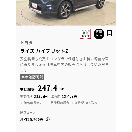
トヨタ
ライズ ハイブリットZ
安全装備も充実！ロングラン保証付きお得に綺麗な車
に乗りましょう【岐阜県内の販売に限らせていただき
ます
247.4
万円
支払総額
235万円
12.4万円
車両価格
諸費用
※ 価格は展示店にて8月登録の場合
※ 消費税10％込み
通常ローン
月々25,700円