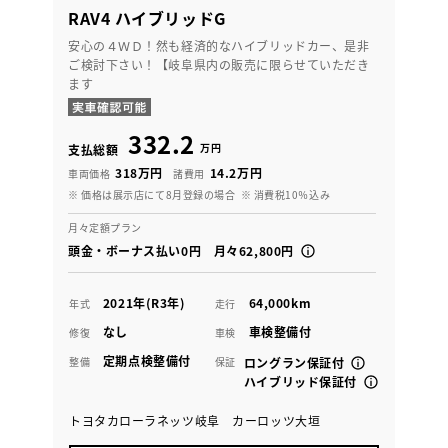
RAV4 ハイブリッドG
安心の４ＷＤ！然も経済的なハイブリッドカー、是非
ご検討下さい！【岐阜県内の販売に限らせていただき
ます
332.2
万円
支払総額
318万円
14.2万円
車両価格
諸費用
※ 価格は展示店にて8月登録の場合
※ 消費税10％込み
月々定額プラン
頭金・ボーナス払い0円 月々62,800円
2021年(R3年)
64,000km
年式
走行
なし
車検整備付
修復
車検
定期点検整備付
整備
保証
ロングラン保証付
ハイブリッド保証付
トヨタカローラネッツ岐阜 カーロッツ大垣