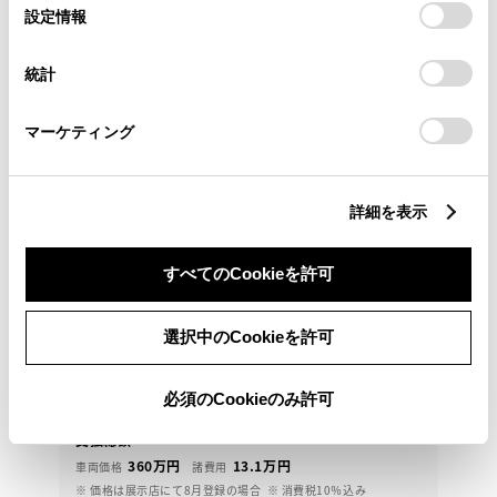
選
デバイスにすべてのCookie(クッキー)が保存されることに同
設定情報
択
意したことになります。Cookie(クッキー)のオプトアウト、
設定の変更、同意を撤回したりするにあたっては、当社の
統計
「
Cookie（クッキー）情報の取り扱いについて
」をご覧くだ
さい。
マーケティング
詳細を表示
トヨタ
すべてのCookieを許可
プリウス Z
安全装備も充実！ロングラン保証付きお得に綺麗な車
選択中のCookieを許可
に乗りましょう【岐阜県内の販売に限らせていただき
ます
必須のCookieのみ許可
373.1
万円
支払総額
360万円
13.1万円
車両価格
諸費用
※ 価格は展示店にて8月登録の場合
※ 消費税10％込み