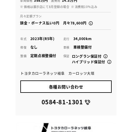
398万円
14.5万円
車両価格
諸費用
※ 価格は展示店にて8月登録の場合
※ 消費税10％込み
月々定額プラン
頭金・ボーナス払い0円 月々78,600円
2023年(R5年)
34,000km
年式
走行
なし
車検整備付
修復
車検
定期点検整備付
整備
保証
ロングラン保証付
ハイブリッド保証付
トヨタカローラネッツ岐阜 カーロッツ大垣
各種お問い合わせ
0584-81-1301