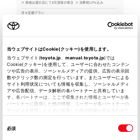
※ 価格は展示店にて8月登録の場合
※ 消費税10％込み
月々定額プラン
頭金・ボーナス払い0円 月々72,100円
2023年(R5年)
64,000km
年式
走行
なし
車検整備付
修復
車検
当ウェブサイトはCookie(クッキー)を使用します。
定期点検整備付
整備
保証
ロングラン保証付
当ウェブサイト(
toyota.jp
、
manual.toyota.jp
)では
ハイブリッド保証付
Cookie(クッキー)を使用して、ユーザーに合わせたコンテン
ツや広告の表示、ソーシャルメディアの提供、広告の表示回
トヨタカローラネッツ岐阜 カーロッツ大垣
数やクリック数の測定を行っています。またユーザーによる
サイト利用状況についても情報を収集し、ソーシャルメディ
各種お問い合わせ
アや広告配信、データ解析の各パートナーと共有していま
す。各パートナーは、ここで収集された情報とユーザーが各
0584-81-1301
パートナーに提供した他の情報、ユーザーが各パートナーの
サービスを使用したときに収集した他の情報を組み合わせて
使用することがあります。当ウェブサイトの使用を続行する
同
とCookie(クッキー)に同意したこととなります。
必須
意
の
「すべてのCookieを許可」をクリックすることで、お客様の