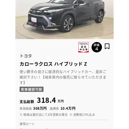
トヨタ
カローラクロス ハイブリッド Z
使い勝手の良さに経済的なハイブリッドカー、是非ご
検討下さい！【岐阜県内の販売に限らせていただきま
す】
318.4
万円
支払総額
308万円
10.4万円
車両価格
諸費用
※ 価格は展示店にて8月登録の場合
※ 消費税10％込み
通常ローン