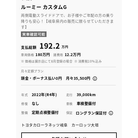
ルーミー カスタムG
両側電動スライドドアで、お子様やご年配の方の乗り
降りも安心！【岐阜県内の販売に限らせていただきま
す】
192.2
万円
支払総額
180万円
12.2万円
車両価格
諸費用
※ 価格は展示店にて8月登録の場合
※ 消費税10％込み
月々定額プラン
頭金・ボーナス払い0円 月々35,500円
2022年(R4年)
39,000km
年式
走行
なし
車検整備付
修復
車検
定期点検整備付
整備
保証
ロングラン保証付
トヨタカローラネッツ岐阜 カーロッツ大垣