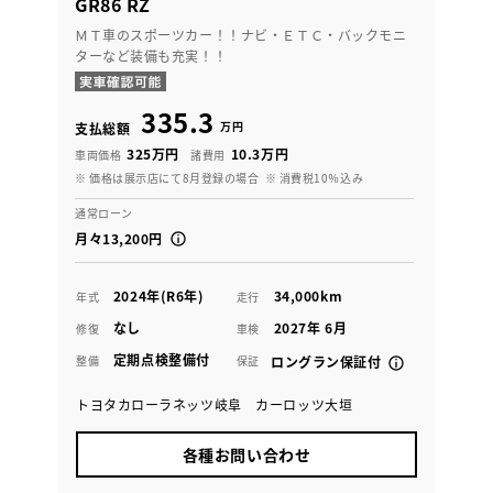
GR86 RZ
ＭＴ車のスポーツカー！！ナビ・ＥＴＣ・バックモニ
ターなど装備も充実！！
335.3
万円
支払総額
325万円
10.3万円
車両価格
諸費用
※ 価格は展示店にて8月登録の場合
※ 消費税10％込み
通常ローン
月々13,200円
2024年(R6年)
34,000km
年式
走行
なし
2027年 6月
修復
車検
定期点検整備付
整備
保証
ロングラン保証付
トヨタカローラネッツ岐阜 カーロッツ大垣
各種お問い合わせ