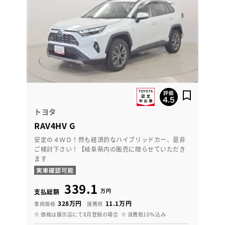
トヨタ
RAV4HV G
安定の４ＷＤ！然も経済的なハイブリッドカー、是非
ご検討下さい！【岐阜県内の販売に限らせていただき
ます
339.1
万円
支払総額
328万円
11.1万円
車両価格
諸費用
※ 価格は展示店にて8月登録の場合
※ 消費税10％込み