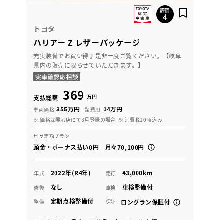
トヨタ
ハリアー Z レザーパッケージ
充実装備でお買い得♪是非一度ご覧ください。【岐阜
県内の販売に限らせていただきます。】
369
万円
支払総額
355万円
14万円
車両価格
諸費用
※ 価格は展示店にて8月登録の場合
※ 消費税10％込み
月々定額プラン
頭金・ボーナス払い0円 月々70,100円
2022年(R4年)
43,000km
年式
走行
なし
車検整備付
修復
車検
定期点検整備付
整備
保証
ロングラン保証付