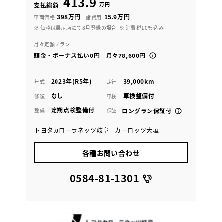
413.9
万円
支払総額
398万円
15.9万円
車両価格
諸費用
※ 価格は展示店にて8月登録の場合
※ 消費税10％込み
月々定額プラン
頭金・ボーナス払い0円 月々78,600円
2023年(R5年)
39,000km
年式
走行
なし
車検整備付
修復
車検
定期点検整備付
整備
保証
ロングラン保証付
トヨタカローラネッツ岐阜 カーロッツ大垣
各種お問い合わせ
0584-81-1301