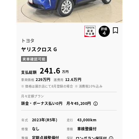
トヨタ
ヤリスクロス G
241.6
万円
支払総額
229万円
12.6万円
車両価格
諸費用
※ 価格は展示店にて8月登録の場合
※ 消費税10％込み
月々定額プラン
頭金・ボーナス払い0円 月々45,200円
2023年(R5年)
43,000km
年式
走行
なし
車検整備付
修復
車検
定期点検整備付
整備
保証
ロングラン保証付