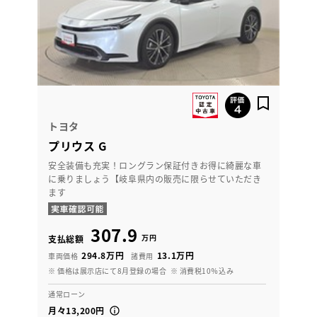
トヨタ
プリウス G
安全装備も充実！ロングラン保証付きお得に綺麗な車
に乗りましょう【岐阜県内の販売に限らせていただき
ます
307.9
万円
支払総額
294.8万円
13.1万円
車両価格
諸費用
※ 価格は展示店にて8月登録の場合
※ 消費税10％込み
通常ローン
月々13,200円