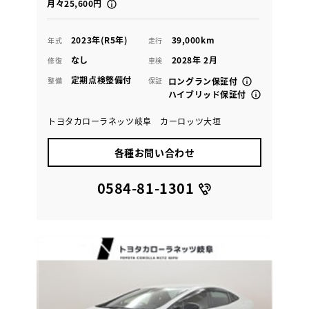
月々25,600円
2023年(R5年)
39,000km
年式
走行
なし
2028年 2月
修復
車検
定期点検整備付
整備
保証
ロングラン保証付
ハイブリッド保証付
トヨタカローラネッツ岐阜 カーロッツ大垣
各種お問い合わせ
0584-81-1301