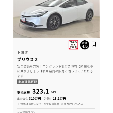
トヨタ
プリウス Z
安全装備も充実！ロングラン保証付きお得に綺麗な車
に乗りましょう【岐阜県内の販売に限らせていただき
ます
323.1
万円
支払総額
310万円
13.1万円
車両価格
諸費用
※ 価格は展示店にて8月登録の場合
※ 消費税10％込み
月々定額プラン