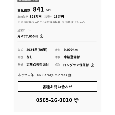
841
万円
支払総額
828万円
13万円
車両価格
諸費用
※ 価格は展示店にて8月登録の場合
※ 消費税10％込み
通常ローン
月々77,600円
2024年(R6年)
9,000km
年式
走行
なし
車検整備付
修復
車検
定期点検整備付
整備
保証
ロングラン保証付
ネッツ中部 GR Garage midress 豊田
各種お問い合わせ
0565-26-0010