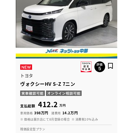
トヨタ
ヴォクシーHV S-Z 7ニン
412.2
万円
支払総額
398万円
14.2万円
車両価格
諸費用
※ 価格は展示店にて8月登録の場合
※ 消費税10％込み
残価設定型プラン