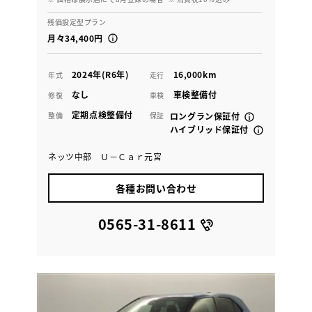
残価設定型プラン
月々34,400円
2024年(R6年)
16,000km
年式
走行
なし
車検整備付
修復
車検
定期点検整備付
整備
保証
ロングラン保証付
ハイブリッド保証付
ネッツ中部 Ｕ－Ｃａｒ元宮
各種お問い合わせ
0565-31-8611