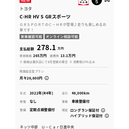
トヨタ
C-HR HV S GRスポーツ
ＧＲＳＰＯＲＴのＣ－ＨＲが登場♪走りも楽しめるお
車です！
278.1
万円
支払総額
265万円
13.1万円
車両価格
諸費用
※ 価格は展示店にて8月登録の場合
※ 消費税10％込み
残価設定型プラン
月々26,600円
2022年(R4年)
48,000km
年式
走行
なし
車検整備付
修復
車検
定期点検整備付
整備
保証
ロングラン保証付
ハイブリッド保証付
ネッツ中部 Ｕ－Ｃａｒ日進中央