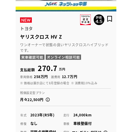
トヨタ
ヤリスクロス HV Z
ワンオーナーで状態の良いヤリスクロスハイブリッド
です。
270.7
万円
支払総額
258万円
12.7万円
車両価格
諸費用
※ 価格は展示店にて8月登録の場合
※ 消費税10％込み
残価設定型プラン
月々22,500円
2023年(R5年)
24,000km
年式
走行
なし
車検整備付
修復
車検
定期点検整備付