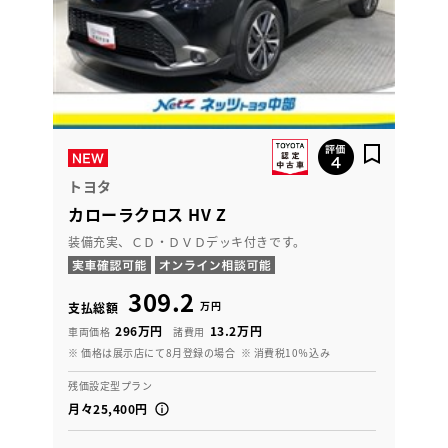
トヨタ
カローラクロス HV Z
装備充実、ＣＤ・ＤＶＤデッキ付きです。
309.2
万円
支払総額
296万円
13.2万円
車両価格
諸費用
※ 価格は展示店にて8月登録の場合
※ 消費税10％込み
残価設定型プラン
月々25,400円