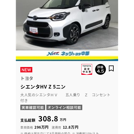
トヨタ
シエンタHV Z 5ニン
大人気のシエンタＨＶ 五人乗り Ｚ コンセント
付き
308.8
万円
支払総額
296万円
12.8万円
車両価格
諸費用
※ 価格は展示店にて8月登録の場合
※ 消費税10％込み