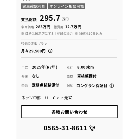
295.7
万円
支払総額
283万円
12.7万円
車両価格
諸費用
※ 価格は展示店にて8月登録の場合
※ 消費税10％込み
残価設定型プラン
月々29,500円
2025年(R7年)
8,000km
年式
走行
なし
車検整備付
修復
車検
定期点検整備付
整備
保証
ロングラン保証付
ネッツ中部 Ｕ－Ｃａｒ元宮
各種お問い合わせ
0565-31-8611