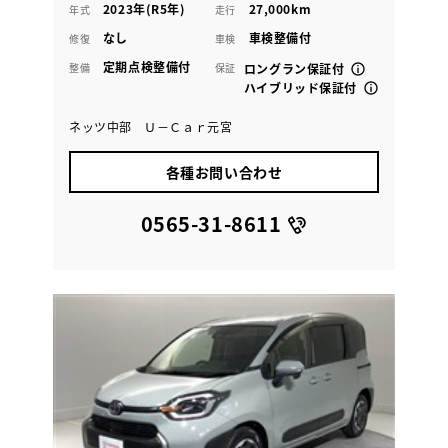
2023年(R5年)
27,000km
年式
走行
なし
車検整備付
修復
車検
定期点検整備付
整備
保証
ロングラン保証付
ハイブリッド保証付
ネッツ中部 Ｕ－Ｃａｒ元宮
各種お問い合わせ
0565-31-8611