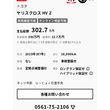
トヨタ
ヤリスクロス HV Z
302.7
万円
支払総額
290万円
12.7万円
車両価格
諸費用
※ 価格は展示店にて8月登録の場合
※ 消費税10％込み
2025年(R7年)
18,000km
年式
走行
なし
車検整備付
修復
車検
定期点検整備付
整備
保証
ロングラン保証付
ハイブリッド保証付
ネッツ中部 Ｕ－Ｃａｒ日進中央
各種お問い合わせ
0561-75-2106