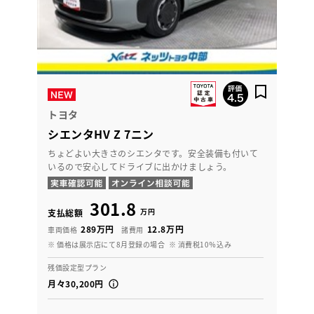
トヨタ
シエンタHV Z 7ニン
ちょどよい大きさのシエンタです。安全装備も付いて
いるので安心してドライブに出かけましょう。
301.8
万円
支払総額
289万円
12.8万円
車両価格
諸費用
※ 価格は展示店にて8月登録の場合
※ 消費税10％込み
残価設定型プラン
月々30,200円