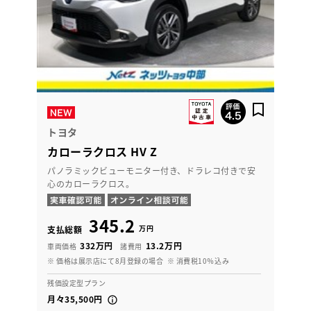
トヨタ
カローラクロス HV Z
パノラミックビューモニター付き、ドラレコ付きで安
心のカローラクロス。
345.2
万円
支払総額
332万円
13.2万円
車両価格
諸費用
※ 価格は展示店にて8月登録の場合
※ 消費税10％込み
残価設定型プラン
月々35,500円