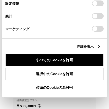
選
デバイスにすべてのCookie(クッキー)が保存されることに同
設定情報
択
意したことになります。Cookie(クッキー)のオプトアウト、
設定の変更、同意を撤回したりするにあたっては、当社の
統計
「
Cookie（クッキー）情報の取り扱いについて
」をご覧くだ
さい。
マーケティング
詳細を表示
トヨタ
RAV4 HV G 4WD
すべてのCookieを許可
海へ山へ川へどこへでもいきましょう！
選択中のCookieを許可
409.5
万円
支払総額
395万円
14.5万円
車両価格
諸費用
必須のCookieのみ許可
※ 価格は展示店にて8月登録の場合
※ 消費税10％込み
残価設定型プラン
月々39,400円