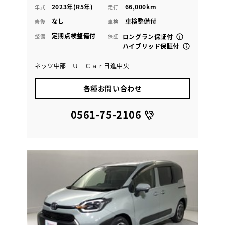
2023年(R5年)
66,000km
年式
走行
なし
車検整備付
修復
車検
定期点検整備付
整備
保証
ロングラン保証付
ハイブリッド保証付
ネッツ中部 Ｕ－Ｃａｒ日進中央
各種お問い合わせ
0561-75-2106