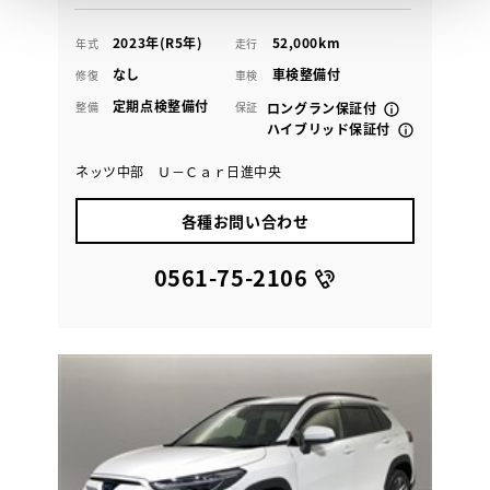
2023年(R5年)
52,000km
年式
走行
なし
車検整備付
修復
車検
定期点検整備付
整備
保証
ロングラン保証付
ハイブリッド保証付
ネッツ中部 Ｕ－Ｃａｒ日進中央
各種お問い合わせ
0561-75-2106