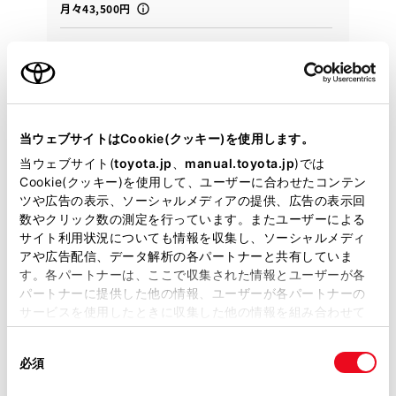
月々43,500円
2023年(R5年)
23,000km
年式
走行
なし
車検整備付
修復
車検
定期点検整備付
整備
保証
ロングラン保証付
ハイブリッド保証付
当ウェブサイトはCookie(クッキー)を使用します。
ネッツ中部 Ｕ－ＣＡＲ米野木
当ウェブサイト(
toyota.jp
、
manual.toyota.jp
)では
Cookie(クッキー)を使用して、ユーザーに合わせたコンテン
各種お問い合わせ
ツや広告の表示、ソーシャルメディアの提供、広告の表示回
数やクリック数の測定を行っています。またユーザーによる
サイト利用状況についても情報を収集し、ソーシャルメディ
0561-74-7063
アや広告配信、データ解析の各パートナーと共有していま
す。各パートナーは、ここで収集された情報とユーザーが各
パートナーに提供した他の情報、ユーザーが各パートナーの
サービスを使用したときに収集した他の情報を組み合わせて
使用することがあります。当ウェブサイトの使用を続行する
同
とCookie(クッキー)に同意したこととなります。
必須
意
の
「すべてのCookieを許可」をクリックすることで、お客様の