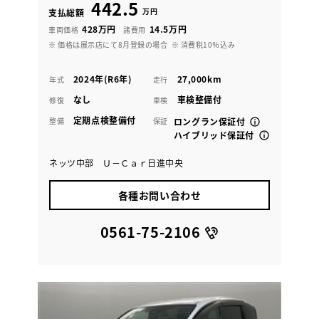
442.5
万円
支払総額
428万円
14.5万円
車両価格
諸費用
※ 価格は展示店にて8月登録の場合
※ 消費税10％込み
2024年(R6年)
27,000km
年式
走行
なし
車検整備付
修復
車検
定期点検整備付
整備
保証
ロングラン保証付
ハイブリッド保証付
ネッツ中部 Ｕ－Ｃａｒ日進中央
各種お問い合わせ
0561-75-2106