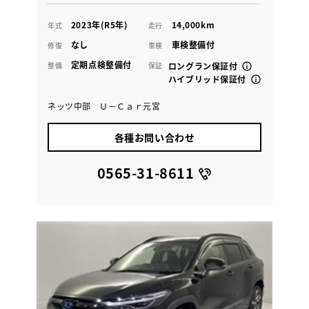
2023年(R5年)
14,000km
年式
走行
なし
車検整備付
修復
車検
定期点検整備付
整備
保証
ロングラン保証付
ハイブリッド保証付
ネッツ中部 Ｕ－Ｃａｒ元宮
各種お問い合わせ
0565-31-8611