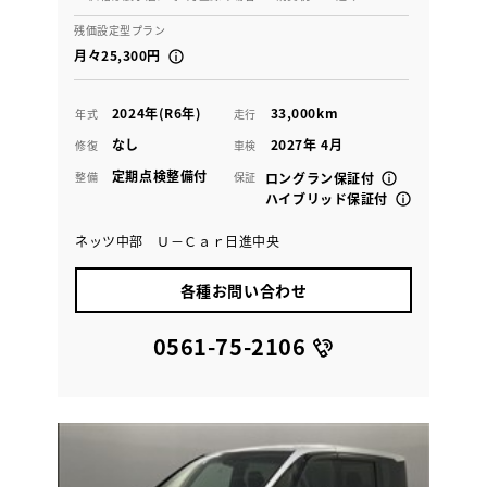
残価設定型プラン
月々25,300円
2024年(R6年)
33,000km
年式
走行
なし
2027年 4月
修復
車検
定期点検整備付
整備
保証
ロングラン保証付
ハイブリッド保証付
ネッツ中部 Ｕ－Ｃａｒ日進中央
各種お問い合わせ
0561-75-2106