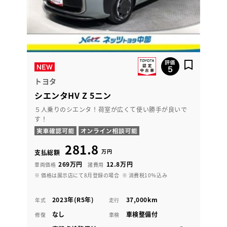
トヨタ
シエンタHV Z 5ニン
５人乗りのシエンタ！荷室が広くて使い勝手が良いで
す！
281.8
万円
支払総額
269万円
12.8万円
車両価格
諸費用
※ 価格は展示店にて8月登録の場合
※ 消費税10％込み
2023年(R5年)
37,000km
年式
走行
なし
車検整備付
修復
車検