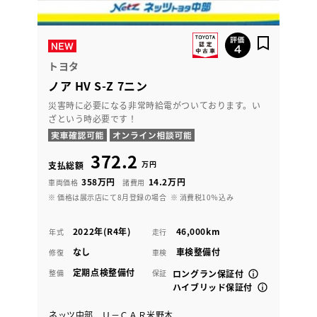
トヨタ
ノア HV S-Z 7ニン
災害時に必要になる非常時給電がついております。い
ざという時必要です！
372.2
万円
支払総額
358万円
14.2万円
車両価格
諸費用
※ 価格は展示店にて8月登録の場合
※ 消費税10％込み
2022年(R4年)
46,000km
年式
走行
なし
車検整備付
修復
車検
定期点検整備付
整備
保証
ロングラン保証付
ハイブリッド保証付
ネッツ中部 Ｕ－ＣＡＲ米野木