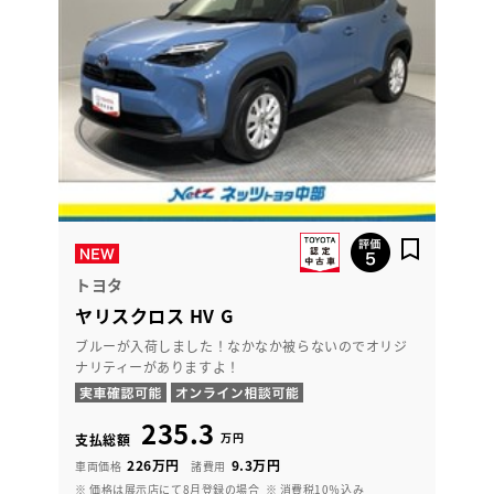
トヨタ
ヤリスクロス HV G
ブルーが入荷しました！なかなか被らないのでオリジ
ナリティーがありますよ！
235.3
万円
支払総額
226万円
9.3万円
車両価格
諸費用
※ 価格は展示店にて8月登録の場合
※ 消費税10％込み