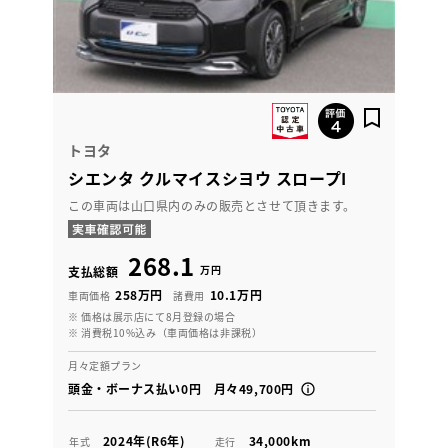
トヨタ
シエンタ クルマイスシヨウ スロープI
この車両は山口県内のみの販売とさせて頂きます。
268.1
万円
支払総額
258万円
10.1万円
車両価格
諸費用
※ 価格は展示店にて8月登録の場合
※ 消費税10%込み（車両価格は非課税）
月々定額プラン
頭金・ボーナス払い0円 月々49,700円
2024年(R6年)
34,000km
年式
走行