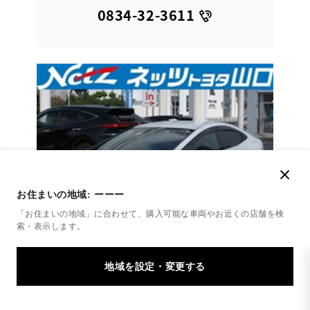
0834-32-3611
お住まいの地域:
ーーー
「お住まいの地域」に合わせて、購入可能な車両やお近くの店舗を
検
索・表示します。
トヨタ
プリウス Z