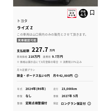
トヨタ
ライズ Z
この車両は山口県内のみの販売とさせて頂きます。
227.7
万円
支払総額
218万円
9.7万円
車両価格
諸費用
※ 価格は展示店にて8月登録の場合
※ 消費税10％込み
月々定額プラン
頭金・ボーナス払い0円 月々42,000円
2024年(R6年)
23,000km
年式
走行
なし
2027年 5月
修復
車検
定期点検整備付
整備
保証
ロングラン保証付