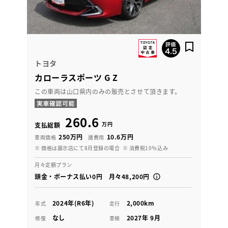
トヨタ
カローラスポーツ G Z
この車両は山口県内のみの販売とさせて頂きます。
260.6
万円
支払総額
250万円
10.6万円
車両価格
諸費用
※ 価格は展示店にて8月登録の場合
※ 消費税10％込み
月々定額プラン
頭金・ボーナス払い0円 月々48,200円
2024年(R6年)
2,000km
年式
走行
なし
2027年 9月
修復
車検