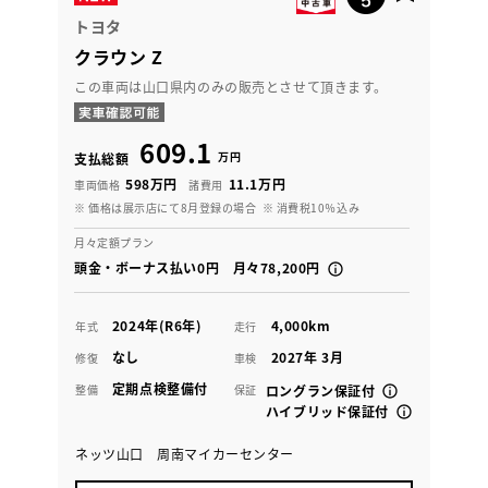
トヨタ
クラウン Z
この車両は山口県内のみの販売とさせて頂きます。
609.1
万円
支払総額
598万円
11.1万円
車両価格
諸費用
※ 価格は展示店にて8月登録の場合
※ 消費税10％込み
月々定額プラン
頭金・ボーナス払い0円 月々78,200円
2024年(R6年)
4,000km
年式
走行
なし
2027年 3月
修復
車検
定期点検整備付
整備
保証
ロングラン保証付
ハイブリッド保証付
ネッツ山口 周南マイカーセンター