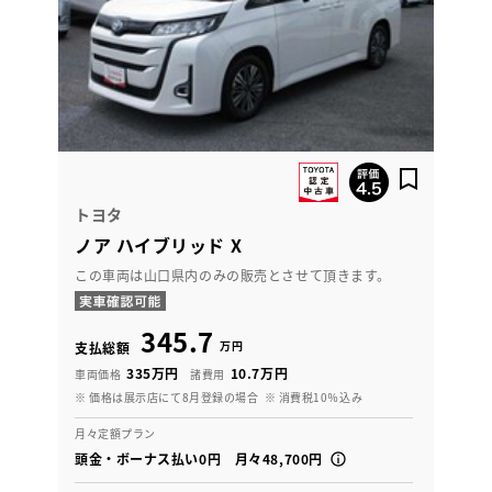
トヨタ
ノア ハイブリッド X
この車両は山口県内のみの販売とさせて頂きます。
345.7
万円
支払総額
335万円
10.7万円
車両価格
諸費用
※ 価格は展示店にて8月登録の場合
※ 消費税10％込み
月々定額プラン
頭金・ボーナス払い0円 月々48,700円