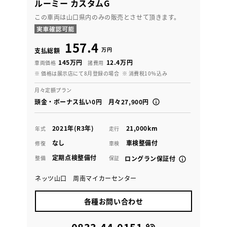
ルーミー カスタムG
この車両は山口県内のみの販売とさせて頂きます。
157.4
万円
支払総額
145万円
12.4万円
車両価格
諸費用
※ 価格は展示店にて8月登録の場合
※ 消費税10％込み
月々定額プラン
頭金・ボーナス払い0円 月々27,900円
2021年(R3年)
21,000km
年式
走行
なし
車検整備付
修復
車検
定期点検整備付
整備
保証
ロングラン保証付
ネッツ山口 周南マイカーセンター
各種お問い合わせ