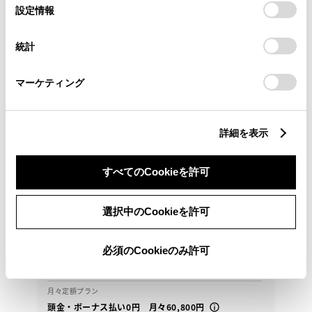
選
デバイスにすべてのCookie(クッキー)が保存されることに同
設定情報
択
意したことになります。Cookie(クッキー)のオプトアウト、
設定の変更、同意を撤回したりするにあたっては、当社の
統計
「
Cookie（クッキー）情報の取り扱いについて
」をご覧くだ
さい。
マーケティング
詳細を表示
トヨタ
ハリアーHV Z レザーパッケージ
すべてのCookieを許可
この車両は山口県内のみの販売とさせて頂きます。
選択中のCookieを許可
476.1
万円
支払総額
必須のCookieのみ許可
465万円
11.1万円
車両価格
諸費用
※ 価格は展示店にて8月登録の場合
※ 消費税10％込み
月々定額プラン
頭金・ボーナス払い0円 月々60,800円