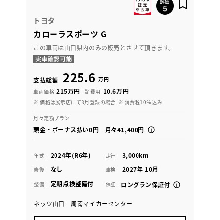
トヨタ
カローラスポーツ G
この車両は山口県内のみの販売とさせて頂きます。
225.6
万円
支払総額
215万円
10.6万円
車両価格
諸費用
※ 価格は展示店にて8月登録の場合
※ 消費税10％込み
月々定額プラン
頭金・ボーナス払い0円 月々41,400円
2024年(R6年)
3,000km
年式
走行
なし
2027年 10月
修復
車検
定期点検整備付
整備
保証
ロングラン保証付
ネッツ山口 周南マイカーセンター