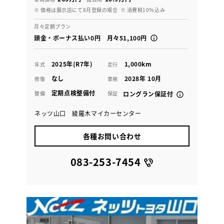
※ 価格は展示店にて8月登録の場合
※ 消費税10％込み
月々定額プラン
頭金・ボーナス払い0円 月々51,100円
2025年(R7年)
1,000km
年式
走行
なし
2028年 10月
修復
車検
定期点検整備付
整備
保証
ロングラン保証付
ネッツ山口 綾羅木マイカーセンター
各種お問い合わせ
083-253-7454