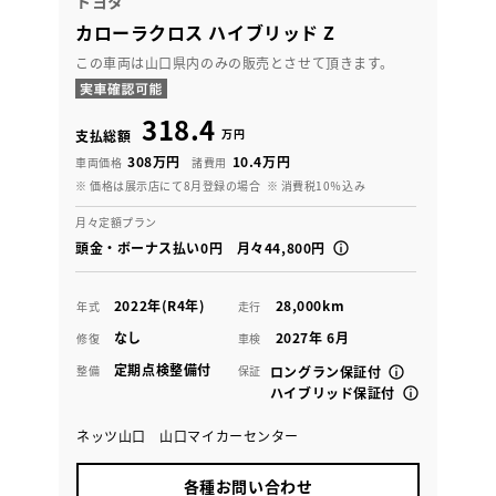
トヨタ
カローラクロス ハイブリッド Z
この車両は山口県内のみの販売とさせて頂きます。
318.4
万円
支払総額
308万円
10.4万円
車両価格
諸費用
※ 価格は展示店にて8月登録の場合
※ 消費税10％込み
月々定額プラン
頭金・ボーナス払い0円 月々44,800円
2022年(R4年)
28,000km
年式
走行
なし
2027年 6月
修復
車検
定期点検整備付
整備
保証
ロングラン保証付
ハイブリッド保証付
ネッツ山口 山口マイカーセンター
各種お問い合わせ