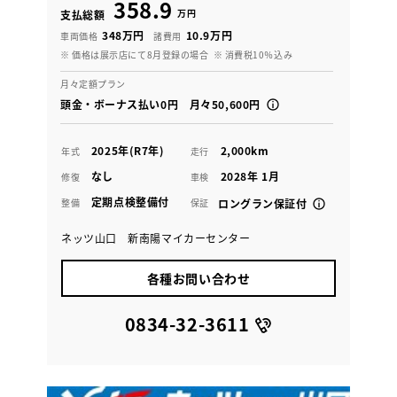
358.9
万円
支払総額
348万円
10.9万円
車両価格
諸費用
※ 価格は展示店にて8月登録の場合
※ 消費税10％込み
月々定額プラン
頭金・ボーナス払い0円 月々50,600円
2025年(R7年)
2,000km
年式
走行
なし
2028年 1月
修復
車検
定期点検整備付
整備
保証
ロングラン保証付
ネッツ山口 新南陽マイカーセンター
各種お問い合わせ
0834-32-3611