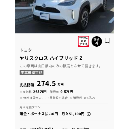
トヨタ
ヤリスクロス ハイブリッド Z
この車両は山口県内のみの販売とさせて頂きます。
274.5
万円
支払総額
265万円
9.5万円
車両価格
諸費用
※ 価格は展示店にて8月登録の場合
※ 消費税10％込み
月々定額プラン
頭金・ボーナス払い0円 月々51,100円
2024年(R6年)
41,000km