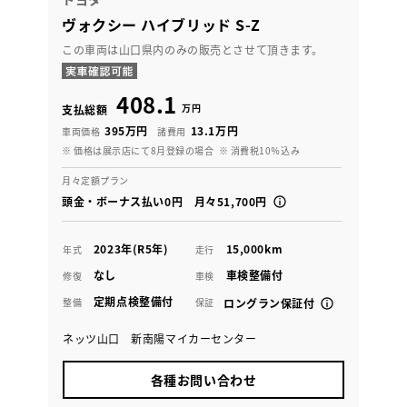
ヴォクシー ハイブリッド S-Z
この車両は山口県内のみの販売とさせて頂きます。
408.1
万円
支払総額
395万円
13.1万円
車両価格
諸費用
※ 価格は展示店にて8月登録の場合
※ 消費税10％込み
月々定額プラン
頭金・ボーナス払い0円 月々51,700円
2023年(R5年)
15,000km
年式
走行
なし
車検整備付
修復
車検
定期点検整備付
整備
保証
ロングラン保証付
ネッツ山口 新南陽マイカーセンター
各種お問い合わせ