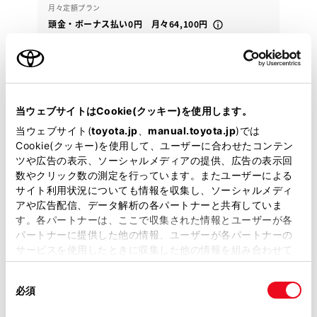
月々定額プラン
頭金・ボーナス払い0円 月々64,100円
2024年(R6年)
20,000km
年式
走行
なし
2027年 2月
修復
車検
定期点検整備付
整備
保証
ロングラン保証付
当ウェブサイトはCookie(クッキー)を使用します。
当ウェブサイト(
toyota.jp
、
manual.toyota.jp
)では
ネッツ山口 新南陽マイカーセンター
Cookie(クッキー)を使用して、ユーザーに合わせたコンテン
ツや広告の表示、ソーシャルメディアの提供、広告の表示回
各種お問い合わせ
数やクリック数の測定を行っています。またユーザーによる
サイト利用状況についても情報を収集し、ソーシャルメディ
0834-32-3611
アや広告配信、データ解析の各パートナーと共有していま
す。各パートナーは、ここで収集された情報とユーザーが各
パートナーに提供した他の情報、ユーザーが各パートナーの
サービスを使用したときに収集した他の情報を組み合わせて
使用することがあります。当ウェブサイトの使用を続行する
同
とCookie(クッキー)に同意したこととなります。
必須
意
の
「すべてのCookieを許可」をクリックすることで、お客様の