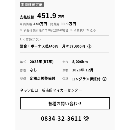
451.9
万円
支払総額
440万円
11.9万円
車両価格
諸費用
※ 価格は展示店にて8月登録の場合
※ 消費税10％込み
月々定額プラン
頭金・ボーナス払い0円 月々57,600円
2025年(R7年)
8,000km
年式
走行
なし
2028年 12月
修復
車検
定期点検整備付
整備
保証
ロングラン保証付
ネッツ山口 新南陽マイカーセンター
各種お問い合わせ
0834-32-3611