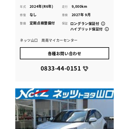
2024年(R6年)
9,000km
年式
走行
なし
2027年 9月
修復
車検
定期点検整備付
整備
保証
ロングラン保証付
ハイブリッド保証付
ネッツ山口 周南マイカーセンター
各種お問い合わせ
0833-44-0151